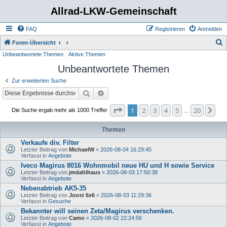
Allrad-LKW-Gemeinschaft
FAQ
Registrieren
Anmelden
S
Foren-Übersicht
Unbeantwortete Themen
Aktive Themen
u
Unbeantwortete Themen
c
h
Zur erweiterten Suche
e
Suche
Erweiterte Suche
Seite
1
von
20
1
2
3
4
5
20
Nä
Die Suche ergab mehr als 1000 Treffer
…
Themen
Verkaufe div. Filter
Letzter Beitrag von
MichaelW
«
2026-08-04 16:29:45
Verfasst in
Angebote
Iveco Magirus 8016 Wohnmobil neue HU und H sowie Service
Letzter Beitrag von
jmdahlhaus
«
2026-08-03 17:50:38
Verfasst in
Angebote
Nebenabtrieb AK5-35
Letzter Beitrag von
Joost 6x6
«
2026-08-03 11:29:36
Verfasst in
Gesuche
Bekannter will seinen Zeta/Magirus verschenken.
Letzter Beitrag von
Camo
«
2026-08-02 22:24:56
Verfasst in
Angebote