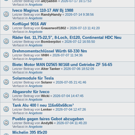
Letzter Beitrag von
all(r)addin
«
2026-07-17 16:17:53
Verfasst in
Angebote
Iveco Magirus 110-17 AW Bj 1988
Letzter Beitrag von
RandyHandy
«
2026-07-14 9:38:56
Verfasst in
Angebote
Kotflügel 9016 AW
Letzter Beitrag von
Grauerwolf1802
«
2026-07-13 11:41:20
Verfasst in
Angebote
Räder 6st. 11,75-22,5", 8-Loch, Et120, Continental HDC Neu
Letzter Beitrag von
Bomberpilot
«
2026-07-12 16:55:50
Verfasst in
Angebote
Drehmomentschlüssel Würth 60-330 Nm
Letzter Beitrag von
VHIH
«
2026-07-07 11:34:36
Verfasst in
Angebote
Biete: Motor MAN D2565 M/168 und Getriebe ZF S6-65
Letzter Beitrag von
Alter Tanker
«
2026-07-06 18:52:09
Verfasst in
Angebote
Solarmodule für Tesla
Letzter Beitrag von
Solarer
«
2026-07-05 21:41:46
Verfasst in
Angebote
Abgasrohr für Iveco
Letzter Beitrag von
Wicki
«
2026-07-04 14:47:45
Verfasst in
Angebote
Tank Alu 400 l neu 116x60x68cm³
Letzter Beitrag von
Lenker
«
2026-07-04 12:47:26
Verfasst in
Angebote
Pueblo gegen faires Gebot abzugeben
Letzter Beitrag von
Andy86
«
2026-07-04 11:45:20
Verfasst in
Angebote
Michelin 395 85r20