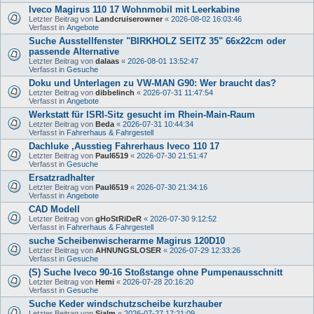
Iveco Magirus 110 17 Wohnmobil mit Leerkabine
Letzter Beitrag von
Landcruiserowner
«
2026-08-02 16:03:46
Verfasst in
Angebote
Suche Ausstellfenster "BIRKHOLZ SEITZ 35" 66x22cm oder
passende Alternative
Letzter Beitrag von
dalaas
«
2026-08-01 13:52:47
Verfasst in
Gesuche
Doku und Unterlagen zu VW-MAN G90: Wer braucht das?
Letzter Beitrag von
dibbelinch
«
2026-07-31 11:47:54
Verfasst in
Angebote
Werkstatt für ISRI-Sitz gesucht im Rhein-Main-Raum
Letzter Beitrag von
Beda
«
2026-07-31 10:44:34
Verfasst in
Fahrerhaus & Fahrgestell
Dachluke ,Ausstieg Fahrerhaus Iveco 110 17
Letzter Beitrag von
Paul6519
«
2026-07-30 21:51:47
Verfasst in
Gesuche
Ersatzradhalter
Letzter Beitrag von
Paul6519
«
2026-07-30 21:34:16
Verfasst in
Angebote
CAD Modell
Letzter Beitrag von
gHoStRiDeR
«
2026-07-30 9:12:52
Verfasst in
Fahrerhaus & Fahrgestell
suche Scheibenwischerarme Magirus 120D10
Letzter Beitrag von
AHNUNGSLOSER
«
2026-07-29 12:33:26
Verfasst in
Gesuche
(S) Suche Iveco 90-16 Stoßstange ohne Pumpenausschnitt
Letzter Beitrag von
Hemi
«
2026-07-28 20:16:20
Verfasst in
Gesuche
Suche Keder windschutzscheibe kurzhauber
Letzter Beitrag von
Sialm
«
2026-07-27 17:21:09