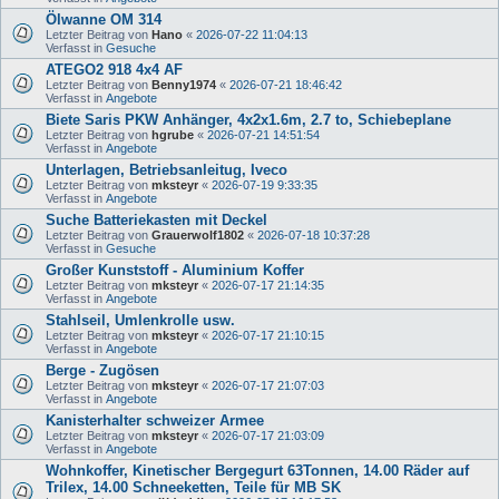
Ölwanne OM 314
Letzter Beitrag von
Hano
«
2026-07-22 11:04:13
Verfasst in
Gesuche
ATEGO2 918 4x4 AF
Letzter Beitrag von
Benny1974
«
2026-07-21 18:46:42
Verfasst in
Angebote
Biete Saris PKW Anhänger, 4x2x1.6m, 2.7 to, Schiebeplane
Letzter Beitrag von
hgrube
«
2026-07-21 14:51:54
Verfasst in
Angebote
Unterlagen, Betriebsanleitug, Iveco
Letzter Beitrag von
mksteyr
«
2026-07-19 9:33:35
Verfasst in
Angebote
Suche Batteriekasten mit Deckel
Letzter Beitrag von
Grauerwolf1802
«
2026-07-18 10:37:28
Verfasst in
Gesuche
Großer Kunststoff - Aluminium Koffer
Letzter Beitrag von
mksteyr
«
2026-07-17 21:14:35
Verfasst in
Angebote
Stahlseil, Umlenkrolle usw.
Letzter Beitrag von
mksteyr
«
2026-07-17 21:10:15
Verfasst in
Angebote
Berge - Zugösen
Letzter Beitrag von
mksteyr
«
2026-07-17 21:07:03
Verfasst in
Angebote
Kanisterhalter schweizer Armee
Letzter Beitrag von
mksteyr
«
2026-07-17 21:03:09
Verfasst in
Angebote
Wohnkoffer, Kinetischer Bergegurt 63Tonnen, 14.00 Räder auf
Trilex, 14.00 Schneeketten, Teile für MB SK