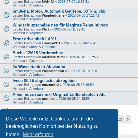
Letzter Beitrag von
MAN-NI
«
2026-07-04 10:56:51
Verfasst in
Angebote
om364la, Motor, Automatik Getriebe, 80Tkm, vhb
Letzter Beitrag von
Wanderduene
«
2026-07-03 17:21:41
Verfasst in
Angebote
Windschutzscheibe neu für Magirus/Renault/Iveco
Letzter Beitrag von
Wicki
«
2026-07-03 11:19:41
Verfasst in
Angebote
Front drive shaft LA911
Letzter Beitrag von
crimson911
«
2026-07-02 14:26:04
Verfasst in
Motor & Getriebe
Suche 12M18 Vorderachse
Letzter Beitrag von
martinaustirol
«
2026-07-01 9:57:53
Verfasst in
Gesuche
2x Wassertank in Aluwanne
Letzter Beitrag von
Wellblechbob
«
2026-06-25 18:00:01
Verfasst in
Angebote
Iveco 90-16 abgelastet abzugeben
Letzter Beitrag von
mnzmrk12
«
2026-06-25 15:36:59
Verfasst in
Angebote
Alles muss raus inkl Original Luftlandeblech Alu
Letzter Beitrag von
gunther
«
2026-06-25 14:15:58
Verfasst in
Angebote
Seite
1
von
20
Diese Website nutzt Cookies, um dir den
1
2
3
4
5
20
Nä
Die Suche ergab mehr als 1000 Treffer
…
bestmöglichen Komfort bei der Nutzung zu
bieten.
Mehr erfahren