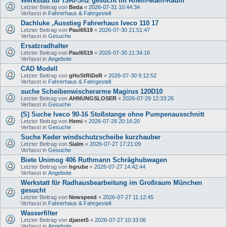
Werkstatt für ISRI-Sitz gesucht im Rhein-Main-Raum
Letzter Beitrag von
Beda
«
2026-07-31 10:44:34
Verfasst in
Fahrerhaus & Fahrgestell
Dachluke ,Ausstieg Fahrerhaus Iveco 110 17
Letzter Beitrag von
Paul6519
«
2026-07-30 21:51:47
Verfasst in
Gesuche
Ersatzradhalter
Letzter Beitrag von
Paul6519
«
2026-07-30 21:34:16
Verfasst in
Angebote
CAD Modell
Letzter Beitrag von
gHoStRiDeR
«
2026-07-30 9:12:52
Verfasst in
Fahrerhaus & Fahrgestell
suche Scheibenwischerarme Magirus 120D10
Letzter Beitrag von
AHNUNGSLOSER
«
2026-07-29 12:33:26
Verfasst in
Gesuche
(S) Suche Iveco 90-16 Stoßstange ohne Pumpenausschnitt
Letzter Beitrag von
Hemi
«
2026-07-28 20:16:20
Verfasst in
Gesuche
Suche Keder windschutzscheibe kurzhauber
Letzter Beitrag von
Sialm
«
2026-07-27 17:21:09
Verfasst in
Gesuche
Biete Unimog 406 Ruthmann Schräghubwagen
Letzter Beitrag von
hgrube
«
2026-07-27 14:42:44
Verfasst in
Angebote
Werkstatt für Radhausbearbeitung im Großraum München
gesucht
Letzter Beitrag von
Newspeed
«
2026-07-27 11:12:45
Verfasst in
Fahrerhaus & Fahrgestell
Wasserfilter
Letzter Beitrag von
djanet5
«
2026-07-27 10:33:06
Verfasst in
Angebote