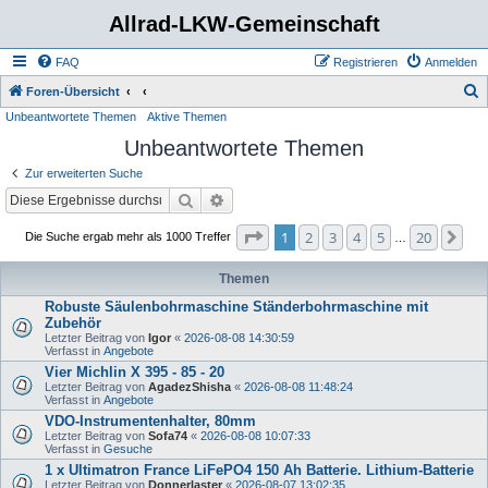
Allrad-LKW-Gemeinschaft
FAQ
Registrieren
Anmelden
S
Foren-Übersicht
Unbeantwortete Themen
Aktive Themen
u
Unbeantwortete Themen
c
h
Zur erweiterten Suche
e
Suche
Erweiterte Suche
Seite
1
von
20
1
2
3
4
5
20
Nä
Die Suche ergab mehr als 1000 Treffer
…
Themen
Robuste Säulenbohrmaschine Ständerbohrmaschine mit
Zubehör
Letzter Beitrag von
Igor
«
2026-08-08 14:30:59
Verfasst in
Angebote
Vier Michlin X 395 - 85 - 20
Letzter Beitrag von
AgadezShisha
«
2026-08-08 11:48:24
Verfasst in
Angebote
VDO-Instrumentenhalter, 80mm
Letzter Beitrag von
Sofa74
«
2026-08-08 10:07:33
Verfasst in
Gesuche
1 x Ultimatron France LiFePO4 150 Ah Batterie. Lithium-Batterie
Letzter Beitrag von
Donnerlaster
«
2026-08-07 13:02:35