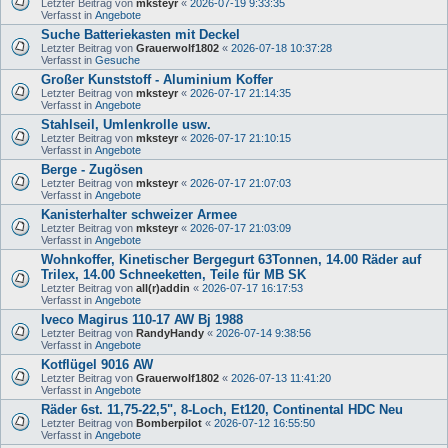
Letzter Beitrag von
mksteyr
«
2026-07-19 9:33:35
Verfasst in
Angebote
Suche Batteriekasten mit Deckel
Letzter Beitrag von
Grauerwolf1802
«
2026-07-18 10:37:28
Verfasst in
Gesuche
Großer Kunststoff - Aluminium Koffer
Letzter Beitrag von
mksteyr
«
2026-07-17 21:14:35
Verfasst in
Angebote
Stahlseil, Umlenkrolle usw.
Letzter Beitrag von
mksteyr
«
2026-07-17 21:10:15
Verfasst in
Angebote
Berge - Zugösen
Letzter Beitrag von
mksteyr
«
2026-07-17 21:07:03
Verfasst in
Angebote
Kanisterhalter schweizer Armee
Letzter Beitrag von
mksteyr
«
2026-07-17 21:03:09
Verfasst in
Angebote
Wohnkoffer, Kinetischer Bergegurt 63Tonnen, 14.00 Räder auf
Trilex, 14.00 Schneeketten, Teile für MB SK
Letzter Beitrag von
all(r)addin
«
2026-07-17 16:17:53
Verfasst in
Angebote
Iveco Magirus 110-17 AW Bj 1988
Letzter Beitrag von
RandyHandy
«
2026-07-14 9:38:56
Verfasst in
Angebote
Kotflügel 9016 AW
Letzter Beitrag von
Grauerwolf1802
«
2026-07-13 11:41:20
Verfasst in
Angebote
Räder 6st. 11,75-22,5", 8-Loch, Et120, Continental HDC Neu
Letzter Beitrag von
Bomberpilot
«
2026-07-12 16:55:50
Verfasst in
Angebote