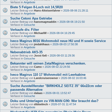
Verfasst in
Angebote
Biete 5 Felgen 8-Loch mit 14,5R20
Letzter Beitrag von
Hans-Alteisenfahrer
«
2026-08-06 21:28:11
Verfasst in
Angebote
Suche Cetoni Apa Getriebe
Letzter Beitrag von
hanomagmaddin
«
2026-08-06 19:21:50
Verfasst in
Gesuche
Verkaufe div. Filter
Letzter Beitrag von
MichaelW
«
2026-08-04 16:29:45
Verfasst in
Angebote
Iveco Magirus 8016 Wohnmobil neue HU und H sowie Service
Letzter Beitrag von
jmdahlhaus
«
2026-08-03 17:50:38
Verfasst in
Angebote
Nebenabtrieb AK5-35
Letzter Beitrag von
Joost 6x6
«
2026-08-03 11:29:36
Verfasst in
Gesuche
Bekannter will seinen Zeta/Magirus verschenken.
Letzter Beitrag von
Camo
«
2026-08-02 22:24:56
Verfasst in
Angebote
Iveco Magirus 110 17 Wohnmobil mit Leerkabine
Letzter Beitrag von
Landcruiserowner
«
2026-08-02 16:03:46
Verfasst in
Angebote
Suche Ausstellfenster "BIRKHOLZ SEITZ 35" 66x22cm oder
passende Alternative
Letzter Beitrag von
dalaas
«
2026-08-01 13:52:47
Verfasst in
Gesuche
Doku und Unterlagen zu VW-MAN G90: Wer braucht das?
Letzter Beitrag von
dibbelinch
«
2026-07-31 11:47:54
Verfasst in
Angebote