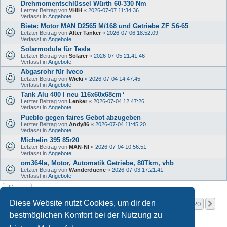
Drehmomentschlüssel Würth 60-330 Nm
Letzter Beitrag von
VHIH
«
2026-07-07 11:34:36
Verfasst in
Angebote
Biete: Motor MAN D2565 M/168 und Getriebe ZF S6-65
Letzter Beitrag von
Alter Tanker
«
2026-07-06 18:52:09
Verfasst in
Angebote
Solarmodule für Tesla
Letzter Beitrag von
Solarer
«
2026-07-05 21:41:46
Verfasst in
Angebote
Abgasrohr für Iveco
Letzter Beitrag von
Wicki
«
2026-07-04 14:47:45
Verfasst in
Angebote
Tank Alu 400 l neu 116x60x68cm³
Letzter Beitrag von
Lenker
«
2026-07-04 12:47:26
Verfasst in
Angebote
Pueblo gegen faires Gebot abzugeben
Letzter Beitrag von
Andy86
«
2026-07-04 11:45:20
Verfasst in
Angebote
Michelin 395 85r20
Letzter Beitrag von
MAN-NI
«
2026-07-04 10:56:51
Verfasst in
Angebote
om364la, Motor, Automatik Getriebe, 80Tkm, vhb
Letzter Beitrag von
Wanderduene
«
2026-07-03 17:21:41
Verfasst in
Angebote
Seite
1
von
20
Diese Website nutzt Cookies, um dir den
1
2
3
4
5
20
Nä
Die Suche ergab mehr als 1000 Treffer
…
bestmöglichen Komfort bei der Nutzung zu