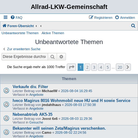
Allrad-LKW-Gemeinschaft
FAQ
Registrieren
Anmelden
S
Foren-Übersicht
Unbeantwortete Themen
Aktive Themen
u
Unbeantwortete Themen
c
h
Zur erweiterten Suche
e
Suche
Erweiterte Suche
Seite
1
von
20
1
2
3
4
5
20
Nä
Die Suche ergab mehr als 1000 Treffer
…
Themen
Verkaufe div. Filter
Letzter Beitrag von
MichaelW
«
2026-08-04 16:29:45
Verfasst in
Angebote
Iveco Magirus 8016 Wohnmobil neue HU und H sowie Service
Letzter Beitrag von
jmdahlhaus
«
2026-08-03 17:50:38
Verfasst in
Angebote
Nebenabtrieb AK5-35
Letzter Beitrag von
Joost 6x6
«
2026-08-03 11:29:36
Verfasst in
Gesuche
Bekannter will seinen Zeta/Magirus verschenken.
Letzter Beitrag von
Camo
«
2026-08-02 22:24:56
Verfasst in
Angebote