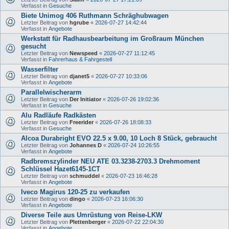
Verfasst in
Gesuche
Biete Unimog 406 Ruthmann Schräghubwagen
Letzter Beitrag von
hgrube
«
2026-07-27 14:42:44
Verfasst in
Angebote
Werkstatt für Radhausbearbeitung im Großraum München
gesucht
Letzter Beitrag von
Newspeed
«
2026-07-27 11:12:45
Verfasst in
Fahrerhaus & Fahrgestell
Wasserfilter
Letzter Beitrag von
djanet5
«
2026-07-27 10:33:06
Verfasst in
Angebote
Parallelwischerarm
Letzter Beitrag von
Der Initiator
«
2026-07-26 19:02:36
Verfasst in
Gesuche
Alu Radläufe Radkästen
Letzter Beitrag von
Freerider
«
2026-07-26 18:08:33
Verfasst in
Gesuche
Alcoa Durabright EVO 22.5 x 9.00, 10 Loch 8 Stück, gebraucht
Letzter Beitrag von
Johannes D
«
2026-07-24 10:26:55
Verfasst in
Angebote
Radbremszylinder NEU ATE 03.3238-2703.3 Drehmoment
Schlüssel Hazet6145-1CT
Letzter Beitrag von
schmuddel
«
2026-07-23 16:46:28
Verfasst in
Angebote
Iveco Magirus 120-25 zu verkaufen
Letzter Beitrag von
dingo
«
2026-07-23 16:06:30
Verfasst in
Angebote
Diverse Teile aus Umrüstung von Reise-LKW
Letzter Beitrag von
Plettenberger
«
2026-07-22 22:04:30
Verfasst in
Angebote