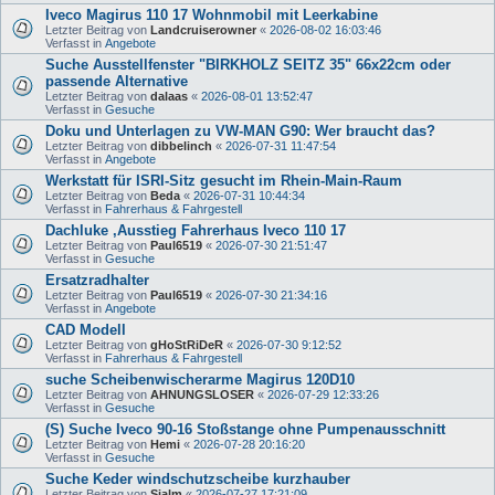
Iveco Magirus 110 17 Wohnmobil mit Leerkabine
Letzter Beitrag von
Landcruiserowner
«
2026-08-02 16:03:46
Verfasst in
Angebote
Suche Ausstellfenster "BIRKHOLZ SEITZ 35" 66x22cm oder
passende Alternative
Letzter Beitrag von
dalaas
«
2026-08-01 13:52:47
Verfasst in
Gesuche
Doku und Unterlagen zu VW-MAN G90: Wer braucht das?
Letzter Beitrag von
dibbelinch
«
2026-07-31 11:47:54
Verfasst in
Angebote
Werkstatt für ISRI-Sitz gesucht im Rhein-Main-Raum
Letzter Beitrag von
Beda
«
2026-07-31 10:44:34
Verfasst in
Fahrerhaus & Fahrgestell
Dachluke ,Ausstieg Fahrerhaus Iveco 110 17
Letzter Beitrag von
Paul6519
«
2026-07-30 21:51:47
Verfasst in
Gesuche
Ersatzradhalter
Letzter Beitrag von
Paul6519
«
2026-07-30 21:34:16
Verfasst in
Angebote
CAD Modell
Letzter Beitrag von
gHoStRiDeR
«
2026-07-30 9:12:52
Verfasst in
Fahrerhaus & Fahrgestell
suche Scheibenwischerarme Magirus 120D10
Letzter Beitrag von
AHNUNGSLOSER
«
2026-07-29 12:33:26
Verfasst in
Gesuche
(S) Suche Iveco 90-16 Stoßstange ohne Pumpenausschnitt
Letzter Beitrag von
Hemi
«
2026-07-28 20:16:20
Verfasst in
Gesuche
Suche Keder windschutzscheibe kurzhauber
Letzter Beitrag von
Sialm
«
2026-07-27 17:21:09