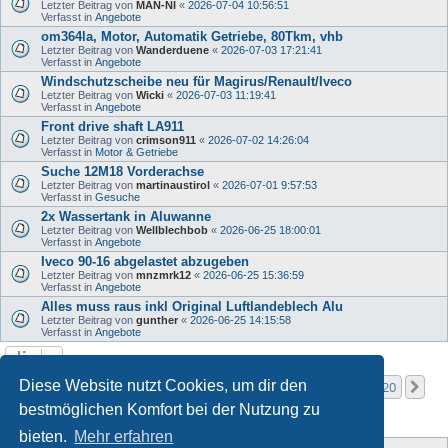
Letzter Beitrag von
MAN-NI
«
2026-07-04 10:56:51
Verfasst in
Angebote
om364la, Motor, Automatik Getriebe, 80Tkm, vhb
Letzter Beitrag von
Wanderduene
«
2026-07-03 17:21:41
Verfasst in
Angebote
Windschutzscheibe neu für Magirus/Renault/Iveco
Letzter Beitrag von
Wicki
«
2026-07-03 11:19:41
Verfasst in
Angebote
Front drive shaft LA911
Letzter Beitrag von
crimson911
«
2026-07-02 14:26:04
Verfasst in
Motor & Getriebe
Suche 12M18 Vorderachse
Letzter Beitrag von
martinaustirol
«
2026-07-01 9:57:53
Verfasst in
Gesuche
2x Wassertank in Aluwanne
Letzter Beitrag von
Wellblechbob
«
2026-06-25 18:00:01
Verfasst in
Angebote
Iveco 90-16 abgelastet abzugeben
Letzter Beitrag von
mnzmrk12
«
2026-06-25 15:36:59
Verfasst in
Angebote
Alles muss raus inkl Original Luftlandeblech Alu
Letzter Beitrag von
gunther
«
2026-06-25 14:15:58
Verfasst in
Angebote
Seite
1
von
20
Diese Website nutzt Cookies, um dir den
1
2
3
4
5
20
Nä
Die Suche ergab mehr als 1000 Treffer
…
bestmöglichen Komfort bei der Nutzung zu
bieten.
Mehr erfahren