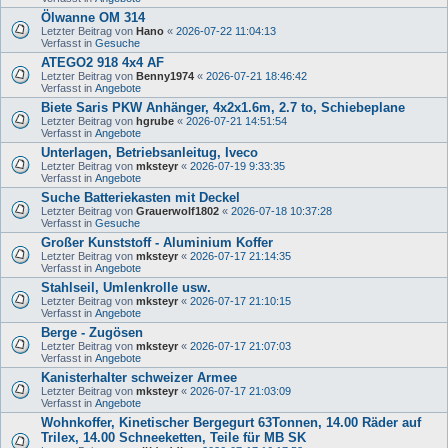
Ölwanne OM 314
Letzter Beitrag von
Hano
«
2026-07-22 11:04:13
Verfasst in
Gesuche
ATEGO2 918 4x4 AF
Letzter Beitrag von
Benny1974
«
2026-07-21 18:46:42
Verfasst in
Angebote
Biete Saris PKW Anhänger, 4x2x1.6m, 2.7 to, Schiebeplane
Letzter Beitrag von
hgrube
«
2026-07-21 14:51:54
Verfasst in
Angebote
Unterlagen, Betriebsanleitug, Iveco
Letzter Beitrag von
mksteyr
«
2026-07-19 9:33:35
Verfasst in
Angebote
Suche Batteriekasten mit Deckel
Letzter Beitrag von
Grauerwolf1802
«
2026-07-18 10:37:28
Verfasst in
Gesuche
Großer Kunststoff - Aluminium Koffer
Letzter Beitrag von
mksteyr
«
2026-07-17 21:14:35
Verfasst in
Angebote
Stahlseil, Umlenkrolle usw.
Letzter Beitrag von
mksteyr
«
2026-07-17 21:10:15
Verfasst in
Angebote
Berge - Zugösen
Letzter Beitrag von
mksteyr
«
2026-07-17 21:07:03
Verfasst in
Angebote
Kanisterhalter schweizer Armee
Letzter Beitrag von
mksteyr
«
2026-07-17 21:03:09
Verfasst in
Angebote
Wohnkoffer, Kinetischer Bergegurt 63Tonnen, 14.00 Räder auf
Trilex, 14.00 Schneeketten, Teile für MB SK