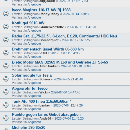
Letzter Beitrag von
all(r)addin
«
2026-07-17 16:17:53
Verfasst in
Angebote
Iveco Magirus 110-17 AW Bj 1988
Letzter Beitrag von
RandyHandy
«
2026-07-14 9:38:56
Verfasst in
Angebote
Kotflügel 9016 AW
Letzter Beitrag von
Grauerwolf1802
«
2026-07-13 11:41:20
Verfasst in
Angebote
Räder 6st. 11,75-22,5", 8-Loch, Et120, Continental HDC Neu
Letzter Beitrag von
Bomberpilot
«
2026-07-12 16:55:50
Verfasst in
Angebote
Drehmomentschlüssel Würth 60-330 Nm
Letzter Beitrag von
VHIH
«
2026-07-07 11:34:36
Verfasst in
Angebote
Biete: Motor MAN D2565 M/168 und Getriebe ZF S6-65
Letzter Beitrag von
Alter Tanker
«
2026-07-06 18:52:09
Verfasst in
Angebote
Solarmodule für Tesla
Letzter Beitrag von
Solarer
«
2026-07-05 21:41:46
Verfasst in
Angebote
Abgasrohr für Iveco
Letzter Beitrag von
Wicki
«
2026-07-04 14:47:45
Verfasst in
Angebote
Tank Alu 400 l neu 116x60x68cm³
Letzter Beitrag von
Lenker
«
2026-07-04 12:47:26
Verfasst in
Angebote
Pueblo gegen faires Gebot abzugeben
Letzter Beitrag von
Andy86
«
2026-07-04 11:45:20
Verfasst in
Angebote
Michelin 395 85r20