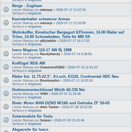
Berge - Zugösen
Letzter Beitrag von
mksteyr
«
2026-07-17 21:07:03
Verfasst in
Angebote
Kanisterhalter schweizer Armee
Letzter Beitrag von
mksteyr
«
2026-07-17 21:03:09
Verfasst in
Angebote
Wohnkoffer, Kinetischer Bergegurt 63Tonnen, 14.00 Räder auf
Trilex, 14.00 Schneeketten, Teile für MB SK
Letzter Beitrag von
all(r)addin
«
2026-07-17 16:17:53
Verfasst in
Angebote
Iveco Magirus 110-17 AW Bj 1988
Letzter Beitrag von
RandyHandy
«
2026-07-14 9:38:56
Verfasst in
Angebote
Kotflügel 9016 AW
Letzter Beitrag von
Grauerwolf1802
«
2026-07-13 11:41:20
Verfasst in
Angebote
Räder 6st. 11,75-22,5", 8-Loch, Et120, Continental HDC Neu
Letzter Beitrag von
Bomberpilot
«
2026-07-12 16:55:50
Verfasst in
Angebote
Drehmomentschlüssel Würth 60-330 Nm
Letzter Beitrag von
VHIH
«
2026-07-07 11:34:36
Verfasst in
Angebote
Biete: Motor MAN D2565 M/168 und Getriebe ZF S6-65
Letzter Beitrag von
Alter Tanker
«
2026-07-06 18:52:09
Verfasst in
Angebote
Solarmodule für Tesla
Letzter Beitrag von
Solarer
«
2026-07-05 21:41:46
Verfasst in
Angebote
Abgasrohr für Iveco