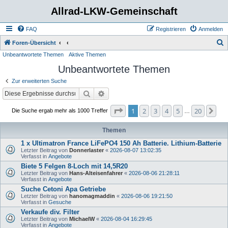
Allrad-LKW-Gemeinschaft
FAQ
Registrieren
Anmelden
S
Foren-Übersicht
Unbeantwortete Themen
Aktive Themen
u
Unbeantwortete Themen
c
h
Zur erweiterten Suche
e
Suche
Erweiterte Suche
Seite
1
von
20
1
2
3
4
5
20
Nä
Die Suche ergab mehr als 1000 Treffer
…
Themen
1 x Ultimatron France LiFePO4 150 Ah Batterie. Lithium-Batterie
Letzter Beitrag von
Donnerlaster
«
2026-08-07 13:02:35
Verfasst in
Angebote
Biete 5 Felgen 8-Loch mit 14,5R20
Letzter Beitrag von
Hans-Alteisenfahrer
«
2026-08-06 21:28:11
Verfasst in
Angebote
Suche Cetoni Apa Getriebe
Letzter Beitrag von
hanomagmaddin
«
2026-08-06 19:21:50
Verfasst in
Gesuche
Verkaufe div. Filter
Letzter Beitrag von
MichaelW
«
2026-08-04 16:29:45
Verfasst in
Angebote