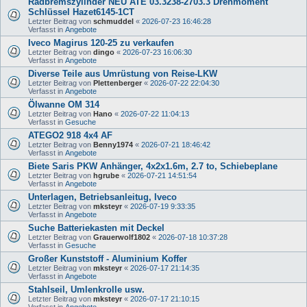
Radbremszylinder NEU ATE 03.3238-2703.3 Drehmoment
Schlüssel Hazet6145-1CT
Letzter Beitrag von
schmuddel
«
2026-07-23 16:46:28
Verfasst in
Angebote
Iveco Magirus 120-25 zu verkaufen
Letzter Beitrag von
dingo
«
2026-07-23 16:06:30
Verfasst in
Angebote
Diverse Teile aus Umrüstung von Reise-LKW
Letzter Beitrag von
Plettenberger
«
2026-07-22 22:04:30
Verfasst in
Angebote
Ölwanne OM 314
Letzter Beitrag von
Hano
«
2026-07-22 11:04:13
Verfasst in
Gesuche
ATEGO2 918 4x4 AF
Letzter Beitrag von
Benny1974
«
2026-07-21 18:46:42
Verfasst in
Angebote
Biete Saris PKW Anhänger, 4x2x1.6m, 2.7 to, Schiebeplane
Letzter Beitrag von
hgrube
«
2026-07-21 14:51:54
Verfasst in
Angebote
Unterlagen, Betriebsanleitug, Iveco
Letzter Beitrag von
mksteyr
«
2026-07-19 9:33:35
Verfasst in
Angebote
Suche Batteriekasten mit Deckel
Letzter Beitrag von
Grauerwolf1802
«
2026-07-18 10:37:28
Verfasst in
Gesuche
Großer Kunststoff - Aluminium Koffer
Letzter Beitrag von
mksteyr
«
2026-07-17 21:14:35
Verfasst in
Angebote
Stahlseil, Umlenkrolle usw.
Letzter Beitrag von
mksteyr
«
2026-07-17 21:10:15
Verfasst in
Angebote