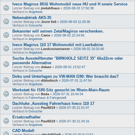
Iveco Magirus 8016 Wohnmobil neue HU und H sowie Service
Letzter Beitrag von
jmdahlhaus
«
2026-08-03 17:50:38
Verfasst in
Angebote
Nebenabtrieb AK5-35
Letzter Beitrag von
Joost 6x6
«
2026-08-03 11:29:36
Verfasst in
Gesuche
Bekannter will seinen Zeta/Magirus verschenken.
Letzter Beitrag von
Camo
«
2026-08-02 22:24:56
Verfasst in
Angebote
Iveco Magirus 110 17 Wohnmobil mit Leerkabine
Letzter Beitrag von
Landcruiserowner
«
2026-08-02 16:03:46
Verfasst in
Angebote
Suche Ausstellfenster "BIRKHOLZ SEITZ 35" 66x22cm oder
passende Alternative
Letzter Beitrag von
dalaas
«
2026-08-01 13:52:47
Verfasst in
Gesuche
Doku und Unterlagen zu VW-MAN G90: Wer braucht das?
Letzter Beitrag von
dibbelinch
«
2026-07-31 11:47:54
Verfasst in
Angebote
Werkstatt für ISRI-Sitz gesucht im Rhein-Main-Raum
Letzter Beitrag von
Beda
«
2026-07-31 10:44:34
Verfasst in
Fahrerhaus & Fahrgestell
Dachluke ,Ausstieg Fahrerhaus Iveco 110 17
Letzter Beitrag von
Paul6519
«
2026-07-30 21:51:47
Verfasst in
Gesuche
Ersatzradhalter
Letzter Beitrag von
Paul6519
«
2026-07-30 21:34:16
Verfasst in
Angebote
CAD Modell
Letzter Beitrag von
gHoStRiDeR
«
2026-07-30 9:12:52