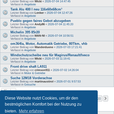
Letzter Beitrag von
Wicki
«
2026-07-04 14:47:45
Verfasst in
Angebote
Tank Alu 400 l neu 116x60x68cm³
Letzter Beitrag von
Lenker
«
2026-07-04 12:47:26
Verfasst in
Angebote
Pueblo gegen faires Gebot abzugeben
Letzter Beitrag von
Andy86
«
2026-07-04 11:45:20
Verfasst in
Angebote
Michelin 395 85r20
Letzter Beitrag von
MAN-NI
«
2026-07-04 10:56:51
Verfasst in
Angebote
om364la, Motor, Automatik Getriebe, 80Tkm, vhb
Letzter Beitrag von
Wanderduene
«
2026-07-03 17:21:41
Verfasst in
Angebote
Windschutzscheibe neu für Magirus/Renault/Iveco
Letzter Beitrag von
Wicki
«
2026-07-03 11:19:41
Verfasst in
Angebote
Front drive shaft LA911
Letzter Beitrag von
crimson911
«
2026-07-02 14:26:04
Verfasst in
Motor & Getriebe
Suche 12M18 Vorderachse
Letzter Beitrag von
martinaustirol
«
2026-07-01 9:57:53
Verfasst in
Gesuche
Seite
1
von
20
Diese Website nutzt Cookies, um dir den
1
2
3
4
5
20
Nä
Die Suche ergab mehr als 1000 Treffer
…
bestmöglichen Komfort bei der Nutzung zu
bieten.
Mehr erfahren