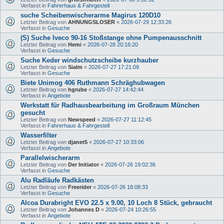
Verfasst in
Fahrerhaus & Fahrgestell
suche Scheibenwischerarme Magirus 120D10
Letzter Beitrag von
AHNUNGSLOSER
«
2026-07-29 12:33:26
Verfasst in
Gesuche
(S) Suche Iveco 90-16 Stoßstange ohne Pumpenausschnitt
Letzter Beitrag von
Hemi
«
2026-07-28 20:16:20
Verfasst in
Gesuche
Suche Keder windschutzscheibe kurzhauber
Letzter Beitrag von
Sialm
«
2026-07-27 17:21:09
Verfasst in
Gesuche
Biete Unimog 406 Ruthmann Schräghubwagen
Letzter Beitrag von
hgrube
«
2026-07-27 14:42:44
Verfasst in
Angebote
Werkstatt für Radhausbearbeitung im Großraum München
gesucht
Letzter Beitrag von
Newspeed
«
2026-07-27 11:12:45
Verfasst in
Fahrerhaus & Fahrgestell
Wasserfilter
Letzter Beitrag von
djanet5
«
2026-07-27 10:33:06
Verfasst in
Angebote
Parallelwischerarm
Letzter Beitrag von
Der Initiator
«
2026-07-26 19:02:36
Verfasst in
Gesuche
Alu Radläufe Radkästen
Letzter Beitrag von
Freerider
«
2026-07-26 18:08:33
Verfasst in
Gesuche
Alcoa Durabright EVO 22.5 x 9.00, 10 Loch 8 Stück, gebraucht
Letzter Beitrag von
Johannes D
«
2026-07-24 10:26:55
Verfasst in
Angebote