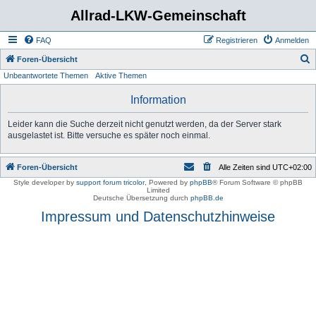
Allrad-LKW-Gemeinschaft
FAQ
Registrieren
Anmelden
S
Foren-Übersicht
Unbeantwortete Themen
Aktive Themen
u
c
Information
h
Leider kann die Suche derzeit nicht genutzt werden, da der Server stark
e
ausgelastet ist. Bitte versuche es später noch einmal.
Foren-Übersicht
Alle Zeiten sind
UTC+02:00
Style developer by
support forum tricolor
,
Powered by
phpBB
® Forum Software © phpBB
Limited
Deutsche Übersetzung durch
phpBB.de
Impressum und Datenschutzhinweise