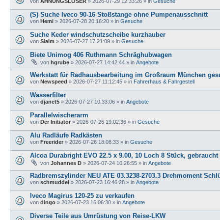
von
AHNUNGSLOSER
»
2026-07-29 12:33:26
» in
Gesuche
(S) Suche Iveco 90-16 Stoßstange ohne Pumpenausschnitt
von
Hemi
»
2026-07-28 20:16:20
» in
Gesuche
Suche Keder windschutzscheibe kurzhauber
von
Sialm
»
2026-07-27 17:21:09
» in
Gesuche
Biete Unimog 406 Ruthmann Schräghubwagen
von
hgrube
»
2026-07-27 14:42:44
» in
Angebote
Werkstatt für Radhausbearbeitung im Großraum München ges
von
Newspeed
»
2026-07-27 11:12:45
» in
Fahrerhaus & Fahrgestell
Wasserfilter
von
djanet5
»
2026-07-27 10:33:06
» in
Angebote
Parallelwischerarm
von
Der Initiator
»
2026-07-26 19:02:36
» in
Gesuche
Alu Radläufe Radkästen
von
Freerider
»
2026-07-26 18:08:33
» in
Gesuche
Alcoa Durabright EVO 22.5 x 9.00, 10 Loch 8 Stück, gebraucht
von
Johannes D
»
2026-07-24 10:26:55
» in
Angebote
Radbremszylinder NEU ATE 03.3238-2703.3 Drehmoment Schlü
von
schmuddel
»
2026-07-23 16:46:28
» in
Angebote
Iveco Magirus 120-25 zu verkaufen
von
dingo
»
2026-07-23 16:06:30
» in
Angebote
Diverse Teile aus Umrüstung von Reise-LKW