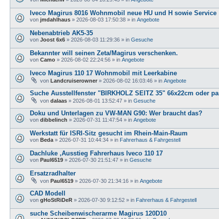
Iveco Magirus 8016 Wohnmobil neue HU und H sowie Service
von
jmdahlhaus
»
2026-08-03 17:50:38
» in
Angebote
Nebenabtrieb AK5-35
von
Joost 6x6
»
2026-08-03 11:29:36
» in
Gesuche
Bekannter will seinen Zeta/Magirus verschenken.
von
Camo
»
2026-08-02 22:24:56
» in
Angebote
Iveco Magirus 110 17 Wohnmobil mit Leerkabine
von
Landcruiserowner
»
2026-08-02 16:03:46
» in
Angebote
Suche Ausstellfenster "BIRKHOLZ SEITZ 35" 66x22cm oder pas
von
dalaas
»
2026-08-01 13:52:47
» in
Gesuche
Doku und Unterlagen zu VW-MAN G90: Wer braucht das?
von
dibbelinch
»
2026-07-31 11:47:54
» in
Angebote
Werkstatt für ISRI-Sitz gesucht im Rhein-Main-Raum
von
Beda
»
2026-07-31 10:44:34
» in
Fahrerhaus & Fahrgestell
Dachluke ,Ausstieg Fahrerhaus Iveco 110 17
von
Paul6519
»
2026-07-30 21:51:47
» in
Gesuche
Ersatzradhalter
von
Paul6519
»
2026-07-30 21:34:16
» in
Angebote
CAD Modell
von
gHoStRiDeR
»
2026-07-30 9:12:52
» in
Fahrerhaus & Fahrgestell
suche Scheibenwischerarme Magirus 120D10