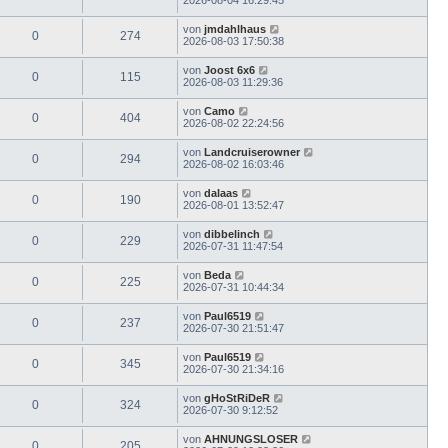
von
jmdahlhaus
0
274
2026-08-03 17:50:38
von
Joost 6x6
0
115
2026-08-03 11:29:36
von
Camo
0
404
2026-08-02 22:24:56
von
Landcruiserowner
0
294
2026-08-02 16:03:46
von
dalaas
0
190
2026-08-01 13:52:47
von
dibbelinch
0
229
2026-07-31 11:47:54
von
Beda
0
225
2026-07-31 10:44:34
von
Paul6519
0
237
2026-07-30 21:51:47
von
Paul6519
0
345
2026-07-30 21:34:16
von
gHoStRiDeR
0
324
2026-07-30 9:12:52
von
AHNUNGSLOSER
0
205