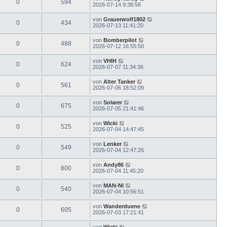
0
594
2026-07-14 9:38:56
von
Grauerwolf1802
0
434
2026-07-13 11:41:20
von
Bomberpilot
0
488
2026-07-12 16:55:50
von
VHIH
0
624
2026-07-07 11:34:36
von
Alter Tanker
0
561
2026-07-06 18:52:09
von
Solarer
0
675
2026-07-05 21:41:46
von
Wicki
0
525
2026-07-04 14:47:45
von
Lenker
0
549
2026-07-04 12:47:26
von
Andy86
0
800
2026-07-04 11:45:20
von
MAN-NI
0
540
2026-07-04 10:56:51
von
Wanderduene
0
605
2026-07-03 17:21:41
von
Wicki