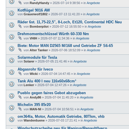
von
RandyHandy
»
2026-07-14 9:38:56
» in
Angebote
Kotflügel 9016 AW
von
Grauerwolf1802
»
2026-07-13 11:41:20
» in
Angebote
Räder 6st. 11,75-22,5", 8-Loch, Et120, Continental HDC Neu
von
Bomberpilot
»
2026-07-12 16:55:50
» in
Angebote
Drehmomentschlüssel Würth 60-330 Nm
von
VHIH
»
2026-07-07 11:34:36
» in
Angebote
Biete: Motor MAN D2565 M/168 und Getriebe ZF S6-65
von
Alter Tanker
»
2026-07-06 18:52:09
» in
Angebote
Solarmodule für Tesla
von
Solarer
»
2026-07-05 21:41:46
» in
Angebote
Abgasrohr für Iveco
von
Wicki
»
2026-07-04 14:47:45
» in
Angebote
Tank Alu 400 l neu 116x60x68cm³
von
Lenker
»
2026-07-04 12:47:26
» in
Angebote
Pueblo gegen faires Gebot abzugeben
von
Andy86
»
2026-07-04 11:45:20
» in
Angebote
Michelin 395 85r20
von
MAN-NI
»
2026-07-04 10:56:51
» in
Angebote
om364la, Motor, Automatik Getriebe, 80Tkm, vhb
von
Wanderduene
»
2026-07-03 17:21:41
» in
Angebote
Windschutzscheibe neu für Magirus/Renault/Iveco