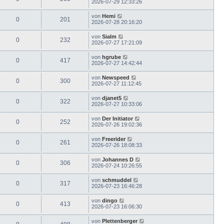
2026-07-29 12:33:26
von
Hemi
0
201
2026-07-28 20:16:20
von
Sialm
0
232
2026-07-27 17:21:09
von
hgrube
0
417
2026-07-27 14:42:44
von
Newspeed
0
300
2026-07-27 11:12:45
von
djanet5
0
322
2026-07-27 10:33:06
von
Der Initiator
0
252
2026-07-26 19:02:36
von
Freerider
0
261
2026-07-26 18:08:33
von
Johannes D
0
306
2026-07-24 10:26:55
von
schmuddel
0
317
2026-07-23 16:46:28
von
dingo
0
413
2026-07-23 16:06:30
von
Plettenberger