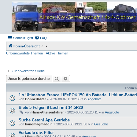
Schnellzugriff
FAQ
Foren-Übersicht
Unbeantwortete Themen
Aktive Themen
Zur erweiterten Suche
Suche
Erweiterte Suche
Themen
1 x Ultimatron France LiFePO4 150 Ah Batterie. Lithium-Batter
von
Donnerlaster
»
2026-08-07 13:02:35
» in
Angebote
Biete 5 Felgen 8-Loch mit 14,5R20
von
Hans-Alteisenfahrer
»
2026-08-06 21:28:11
» in
Angebote
Suche Cetoni Apa Getriebe
von
hanomagmaddin
»
2026-08-06 19:21:50
» in
Gesuche
Verkaufe div. Filter
von
MichaelW
»
2026-08-04 16:29:45
» in
Angebote