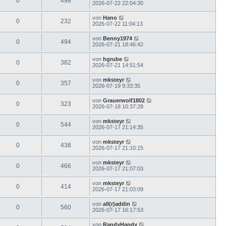
0
498
2026-07-22 22:04:30
von
Hano
0
232
2026-07-22 11:04:13
von
Benny1974
0
494
2026-07-21 18:46:42
von
hgrube
0
382
2026-07-21 14:51:54
von
mksteyr
0
357
2026-07-19 9:33:35
von
Grauerwolf1802
0
323
2026-07-18 10:37:28
von
mksteyr
0
544
2026-07-17 21:14:35
von
mksteyr
0
438
2026-07-17 21:10:15
von
mksteyr
0
466
2026-07-17 21:07:03
von
mksteyr
0
414
2026-07-17 21:03:09
von
all(r)addin
0
560
2026-07-17 16:17:53
von
RandyHandy