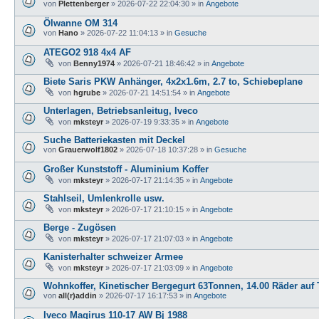
von
Plettenberger
»
2026-07-22 22:04:30
» in
Angebote
Ölwanne OM 314
von
Hano
»
2026-07-22 11:04:13
» in
Gesuche
ATEGO2 918 4x4 AF
von
Benny1974
»
2026-07-21 18:46:42
» in
Angebote
Biete Saris PKW Anhänger, 4x2x1.6m, 2.7 to, Schiebeplane
von
hgrube
»
2026-07-21 14:51:54
» in
Angebote
Unterlagen, Betriebsanleitug, Iveco
von
mksteyr
»
2026-07-19 9:33:35
» in
Angebote
Suche Batteriekasten mit Deckel
von
Grauerwolf1802
»
2026-07-18 10:37:28
» in
Gesuche
Großer Kunststoff - Aluminium Koffer
von
mksteyr
»
2026-07-17 21:14:35
» in
Angebote
Stahlseil, Umlenkrolle usw.
von
mksteyr
»
2026-07-17 21:10:15
» in
Angebote
Berge - Zugösen
von
mksteyr
»
2026-07-17 21:07:03
» in
Angebote
Kanisterhalter schweizer Armee
von
mksteyr
»
2026-07-17 21:03:09
» in
Angebote
Wohnkoffer, Kinetischer Bergegurt 63Tonnen, 14.00 Räder auf T
von
all(r)addin
»
2026-07-17 16:17:53
» in
Angebote
Iveco Magirus 110-17 AW Bj 1988