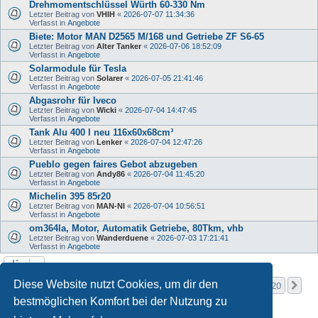
Drehmomentschlüssel Würth 60-330 Nm
Letzter Beitrag von
VHIH
«
2026-07-07 11:34:36
Verfasst in
Angebote
Biete: Motor MAN D2565 M/168 und Getriebe ZF S6-65
Letzter Beitrag von
Alter Tanker
«
2026-07-06 18:52:09
Verfasst in
Angebote
Solarmodule für Tesla
Letzter Beitrag von
Solarer
«
2026-07-05 21:41:46
Verfasst in
Angebote
Abgasrohr für Iveco
Letzter Beitrag von
Wicki
«
2026-07-04 14:47:45
Verfasst in
Angebote
Tank Alu 400 l neu 116x60x68cm³
Letzter Beitrag von
Lenker
«
2026-07-04 12:47:26
Verfasst in
Angebote
Pueblo gegen faires Gebot abzugeben
Letzter Beitrag von
Andy86
«
2026-07-04 11:45:20
Verfasst in
Angebote
Michelin 395 85r20
Letzter Beitrag von
MAN-NI
«
2026-07-04 10:56:51
Verfasst in
Angebote
om364la, Motor, Automatik Getriebe, 80Tkm, vhb
Letzter Beitrag von
Wanderduene
«
2026-07-03 17:21:41
Verfasst in
Angebote
Seite
1
von
20
Diese Website nutzt Cookies, um dir den
1
2
3
4
5
20
Nä
Die Suche ergab mehr als 1000 Treffer
…
bestmöglichen Komfort bei der Nutzung zu