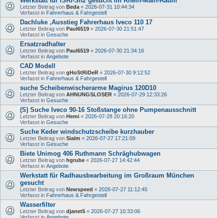
Werkstatt für ISRI-Sitz gesucht im Rhein-Main-Raum
Letzter Beitrag von
Beda
«
2026-07-31 10:44:34
Verfasst in
Fahrerhaus & Fahrgestell
Dachluke ,Ausstieg Fahrerhaus Iveco 110 17
Letzter Beitrag von
Paul6519
«
2026-07-30 21:51:47
Verfasst in
Gesuche
Ersatzradhalter
Letzter Beitrag von
Paul6519
«
2026-07-30 21:34:16
Verfasst in
Angebote
CAD Modell
Letzter Beitrag von
gHoStRiDeR
«
2026-07-30 9:12:52
Verfasst in
Fahrerhaus & Fahrgestell
suche Scheibenwischerarme Magirus 120D10
Letzter Beitrag von
AHNUNGSLOSER
«
2026-07-29 12:33:26
Verfasst in
Gesuche
(S) Suche Iveco 90-16 Stoßstange ohne Pumpenausschnitt
Letzter Beitrag von
Hemi
«
2026-07-28 20:16:20
Verfasst in
Gesuche
Suche Keder windschutzscheibe kurzhauber
Letzter Beitrag von
Sialm
«
2026-07-27 17:21:09
Verfasst in
Gesuche
Biete Unimog 406 Ruthmann Schräghubwagen
Letzter Beitrag von
hgrube
«
2026-07-27 14:42:44
Verfasst in
Angebote
Werkstatt für Radhausbearbeitung im Großraum München
gesucht
Letzter Beitrag von
Newspeed
«
2026-07-27 11:12:45
Verfasst in
Fahrerhaus & Fahrgestell
Wasserfilter
Letzter Beitrag von
djanet5
«
2026-07-27 10:33:06
Verfasst in
Angebote