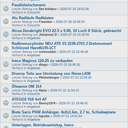
Parallelwischerarm
Letzter Beitrag von
Der Initiator
«
2026-07-26 19:02:36
Verfasst in
Gesuche
Alu Radläufe Radkästen
Letzter Beitrag von
Freerider
«
2026-07-26 18:08:33
Verfasst in
Gesuche
Alcoa Durabright EVO 22.5 x 9.00, 10 Loch 8 Stück, gebraucht
Letzter Beitrag von
Johannes D
«
2026-07-24 10:26:55
Verfasst in
Angebote
Radbremszylinder NEU ATE 03.3238-2703.3 Drehmoment
Schlüssel Hazet6145-1CT
Letzter Beitrag von
schmuddel
«
2026-07-23 16:46:28
Verfasst in
Angebote
Iveco Magirus 120-25 zu verkaufen
Letzter Beitrag von
dingo
«
2026-07-23 16:06:30
Verfasst in
Angebote
Diverse Teile aus Umrüstung von Reise-LKW
Letzter Beitrag von
Plettenberger
«
2026-07-22 22:04:30
Verfasst in
Angebote
Ölwanne OM 314
Letzter Beitrag von
Hano
«
2026-07-22 11:04:13
Verfasst in
Gesuche
ATEGO2 918 4x4 AF
Letzter Beitrag von
Benny1974
«
2026-07-21 18:46:42
Verfasst in
Angebote
Biete Saris PKW Anhänger, 4x2x1.6m, 2.7 to, Schiebeplane
Letzter Beitrag von
hgrube
«
2026-07-21 14:51:54
Verfasst in
Angebote
Unterlagen, Betriebsanleitug, Iveco