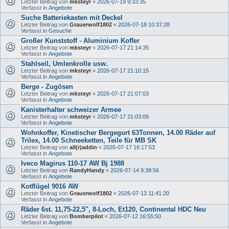
Letzter Beitrag von
mksteyr
«
2026-07-19 9:33:35
Verfasst in
Angebote
Suche Batteriekasten mit Deckel
Letzter Beitrag von
Grauerwolf1802
«
2026-07-18 10:37:28
Verfasst in
Gesuche
Großer Kunststoff - Aluminium Koffer
Letzter Beitrag von
mksteyr
«
2026-07-17 21:14:35
Verfasst in
Angebote
Stahlseil, Umlenkrolle usw.
Letzter Beitrag von
mksteyr
«
2026-07-17 21:10:15
Verfasst in
Angebote
Berge - Zugösen
Letzter Beitrag von
mksteyr
«
2026-07-17 21:07:03
Verfasst in
Angebote
Kanisterhalter schweizer Armee
Letzter Beitrag von
mksteyr
«
2026-07-17 21:03:09
Verfasst in
Angebote
Wohnkoffer, Kinetischer Bergegurt 63Tonnen, 14.00 Räder auf
Trilex, 14.00 Schneeketten, Teile für MB SK
Letzter Beitrag von
all(r)addin
«
2026-07-17 16:17:53
Verfasst in
Angebote
Iveco Magirus 110-17 AW Bj 1988
Letzter Beitrag von
RandyHandy
«
2026-07-14 9:38:56
Verfasst in
Angebote
Kotflügel 9016 AW
Letzter Beitrag von
Grauerwolf1802
«
2026-07-13 11:41:20
Verfasst in
Angebote
Räder 6st. 11,75-22,5", 8-Loch, Et120, Continental HDC Neu
Letzter Beitrag von
Bomberpilot
«
2026-07-12 16:55:50
Verfasst in
Angebote