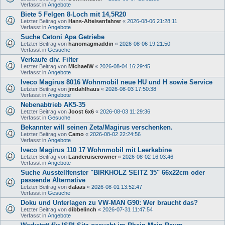
Verfasst in
Angebote
Biete 5 Felgen 8-Loch mit 14,5R20
Letzter Beitrag von
Hans-Alteisenfahrer
«
2026-08-06 21:28:11
Verfasst in
Angebote
Suche Cetoni Apa Getriebe
Letzter Beitrag von
hanomagmaddin
«
2026-08-06 19:21:50
Verfasst in
Gesuche
Verkaufe div. Filter
Letzter Beitrag von
MichaelW
«
2026-08-04 16:29:45
Verfasst in
Angebote
Iveco Magirus 8016 Wohnmobil neue HU und H sowie Service
Letzter Beitrag von
jmdahlhaus
«
2026-08-03 17:50:38
Verfasst in
Angebote
Nebenabtrieb AK5-35
Letzter Beitrag von
Joost 6x6
«
2026-08-03 11:29:36
Verfasst in
Gesuche
Bekannter will seinen Zeta/Magirus verschenken.
Letzter Beitrag von
Camo
«
2026-08-02 22:24:56
Verfasst in
Angebote
Iveco Magirus 110 17 Wohnmobil mit Leerkabine
Letzter Beitrag von
Landcruiserowner
«
2026-08-02 16:03:46
Verfasst in
Angebote
Suche Ausstellfenster "BIRKHOLZ SEITZ 35" 66x22cm oder
passende Alternative
Letzter Beitrag von
dalaas
«
2026-08-01 13:52:47
Verfasst in
Gesuche
Doku und Unterlagen zu VW-MAN G90: Wer braucht das?
Letzter Beitrag von
dibbelinch
«
2026-07-31 11:47:54
Verfasst in
Angebote