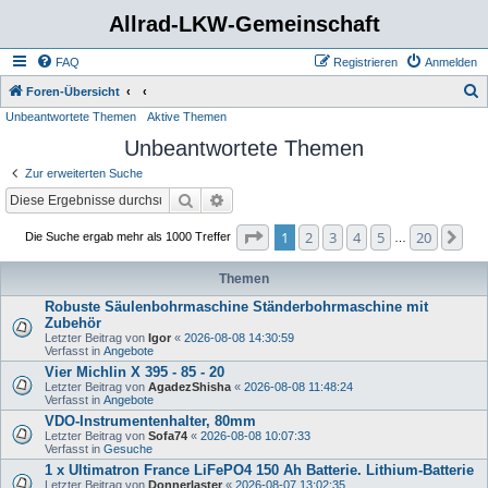
Allrad-LKW-Gemeinschaft
FAQ
Registrieren
Anmelden
S
Foren-Übersicht
Unbeantwortete Themen
Aktive Themen
u
Unbeantwortete Themen
c
h
Zur erweiterten Suche
e
Suche
Erweiterte Suche
Seite
1
von
20
1
2
3
4
5
20
Nä
Die Suche ergab mehr als 1000 Treffer
…
Themen
Robuste Säulenbohrmaschine Ständerbohrmaschine mit
Zubehör
Letzter Beitrag von
Igor
«
2026-08-08 14:30:59
Verfasst in
Angebote
Vier Michlin X 395 - 85 - 20
Letzter Beitrag von
AgadezShisha
«
2026-08-08 11:48:24
Verfasst in
Angebote
VDO-Instrumentenhalter, 80mm
Letzter Beitrag von
Sofa74
«
2026-08-08 10:07:33
Verfasst in
Gesuche
1 x Ultimatron France LiFePO4 150 Ah Batterie. Lithium-Batterie
Letzter Beitrag von
Donnerlaster
«
2026-08-07 13:02:35