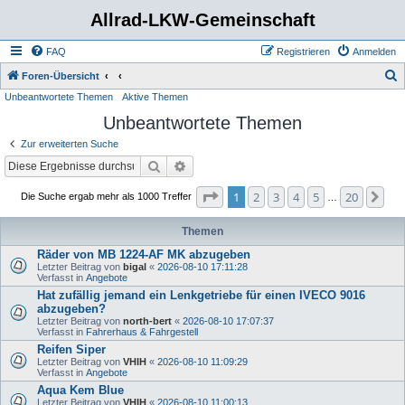
Allrad-LKW-Gemeinschaft
FAQ
Registrieren
Anmelden
S
Foren-Übersicht
Unbeantwortete Themen
Aktive Themen
u
Unbeantwortete Themen
c
h
Zur erweiterten Suche
e
Suche
Erweiterte Suche
Seite
1
von
20
1
2
3
4
5
20
Nä
Die Suche ergab mehr als 1000 Treffer
…
Themen
Räder von MB 1224-AF MK abzugeben
Letzter Beitrag von
bigal
«
2026-08-10 17:11:28
Verfasst in
Angebote
Hat zufällig jemand ein Lenkgetriebe für einen IVECO 9016
abzugeben?
Letzter Beitrag von
north-bert
«
2026-08-10 17:07:37
Verfasst in
Fahrerhaus & Fahrgestell
Reifen Siper
Letzter Beitrag von
VHIH
«
2026-08-10 11:09:29
Verfasst in
Angebote
Aqua Kem Blue
Letzter Beitrag von
VHIH
«
2026-08-10 11:00:13