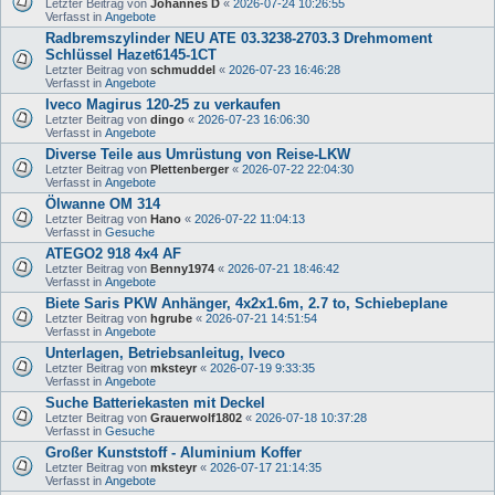
Letzter Beitrag von
Johannes D
«
2026-07-24 10:26:55
Verfasst in
Angebote
Radbremszylinder NEU ATE 03.3238-2703.3 Drehmoment
Schlüssel Hazet6145-1CT
Letzter Beitrag von
schmuddel
«
2026-07-23 16:46:28
Verfasst in
Angebote
Iveco Magirus 120-25 zu verkaufen
Letzter Beitrag von
dingo
«
2026-07-23 16:06:30
Verfasst in
Angebote
Diverse Teile aus Umrüstung von Reise-LKW
Letzter Beitrag von
Plettenberger
«
2026-07-22 22:04:30
Verfasst in
Angebote
Ölwanne OM 314
Letzter Beitrag von
Hano
«
2026-07-22 11:04:13
Verfasst in
Gesuche
ATEGO2 918 4x4 AF
Letzter Beitrag von
Benny1974
«
2026-07-21 18:46:42
Verfasst in
Angebote
Biete Saris PKW Anhänger, 4x2x1.6m, 2.7 to, Schiebeplane
Letzter Beitrag von
hgrube
«
2026-07-21 14:51:54
Verfasst in
Angebote
Unterlagen, Betriebsanleitug, Iveco
Letzter Beitrag von
mksteyr
«
2026-07-19 9:33:35
Verfasst in
Angebote
Suche Batteriekasten mit Deckel
Letzter Beitrag von
Grauerwolf1802
«
2026-07-18 10:37:28
Verfasst in
Gesuche
Großer Kunststoff - Aluminium Koffer
Letzter Beitrag von
mksteyr
«
2026-07-17 21:14:35
Verfasst in
Angebote