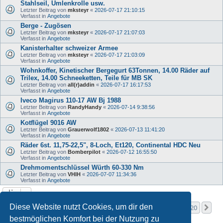
Stahlseil, Umlenkrolle usw.
Letzter Beitrag von
mksteyr
«
2026-07-17 21:10:15
Verfasst in
Angebote
Berge - Zugösen
Letzter Beitrag von
mksteyr
«
2026-07-17 21:07:03
Verfasst in
Angebote
Kanisterhalter schweizer Armee
Letzter Beitrag von
mksteyr
«
2026-07-17 21:03:09
Verfasst in
Angebote
Wohnkoffer, Kinetischer Bergegurt 63Tonnen, 14.00 Räder auf
Trilex, 14.00 Schneeketten, Teile für MB SK
Letzter Beitrag von
all(r)addin
«
2026-07-17 16:17:53
Verfasst in
Angebote
Iveco Magirus 110-17 AW Bj 1988
Letzter Beitrag von
RandyHandy
«
2026-07-14 9:38:56
Verfasst in
Angebote
Kotflügel 9016 AW
Letzter Beitrag von
Grauerwolf1802
«
2026-07-13 11:41:20
Verfasst in
Angebote
Räder 6st. 11,75-22,5", 8-Loch, Et120, Continental HDC Neu
Letzter Beitrag von
Bomberpilot
«
2026-07-12 16:55:50
Verfasst in
Angebote
Drehmomentschlüssel Würth 60-330 Nm
Letzter Beitrag von
VHIH
«
2026-07-07 11:34:36
Verfasst in
Angebote
Seite
1
von
20
Diese Website nutzt Cookies, um dir den
1
2
3
4
5
20
Nä
Die Suche ergab mehr als 1000 Treffer
…
bestmöglichen Komfort bei der Nutzung zu