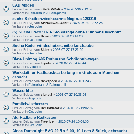
CAD Modell
Letzter Beitrag von
gHoStRiDeR
«
2026-07-30 9:12:52
Verfasst in
Fahrerhaus & Fahrgestell
suche Scheibenwischerarme Magirus 120D10
Letzter Beitrag von
AHNUNGSLOSER
«
2026-07-29 12:33:26
Verfasst in
Gesuche
(S) Suche Iveco 90-16 Stoßstange ohne Pumpenausschnitt
Letzter Beitrag von
Hemi
«
2026-07-28 20:16:20
Verfasst in
Gesuche
Suche Keder windschutzscheibe kurzhauber
Letzter Beitrag von
Sialm
«
2026-07-27 17:21:09
Verfasst in
Gesuche
Biete Unimog 406 Ruthmann Schräghubwagen
Letzter Beitrag von
hgrube
«
2026-07-27 14:42:44
Verfasst in
Angebote
Werkstatt für Radhausbearbeitung im Großraum München
gesucht
Letzter Beitrag von
Newspeed
«
2026-07-27 11:12:45
Verfasst in
Fahrerhaus & Fahrgestell
Wasserfilter
Letzter Beitrag von
djanet5
«
2026-07-27 10:33:06
Verfasst in
Angebote
Parallelwischerarm
Letzter Beitrag von
Der Initiator
«
2026-07-26 19:02:36
Verfasst in
Gesuche
Alu Radläufe Radkästen
Letzter Beitrag von
Freerider
«
2026-07-26 18:08:33
Verfasst in
Gesuche
Alcoa Durabright EVO 22.5 x 9.00, 10 Loch 8 Stück, gebraucht