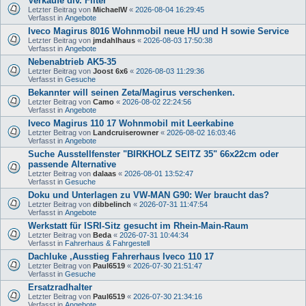
Verkaufe div. Filter
Letzter Beitrag von
MichaelW
«
2026-08-04 16:29:45
Verfasst in
Angebote
Iveco Magirus 8016 Wohnmobil neue HU und H sowie Service
Letzter Beitrag von
jmdahlhaus
«
2026-08-03 17:50:38
Verfasst in
Angebote
Nebenabtrieb AK5-35
Letzter Beitrag von
Joost 6x6
«
2026-08-03 11:29:36
Verfasst in
Gesuche
Bekannter will seinen Zeta/Magirus verschenken.
Letzter Beitrag von
Camo
«
2026-08-02 22:24:56
Verfasst in
Angebote
Iveco Magirus 110 17 Wohnmobil mit Leerkabine
Letzter Beitrag von
Landcruiserowner
«
2026-08-02 16:03:46
Verfasst in
Angebote
Suche Ausstellfenster "BIRKHOLZ SEITZ 35" 66x22cm oder
passende Alternative
Letzter Beitrag von
dalaas
«
2026-08-01 13:52:47
Verfasst in
Gesuche
Doku und Unterlagen zu VW-MAN G90: Wer braucht das?
Letzter Beitrag von
dibbelinch
«
2026-07-31 11:47:54
Verfasst in
Angebote
Werkstatt für ISRI-Sitz gesucht im Rhein-Main-Raum
Letzter Beitrag von
Beda
«
2026-07-31 10:44:34
Verfasst in
Fahrerhaus & Fahrgestell
Dachluke ,Ausstieg Fahrerhaus Iveco 110 17
Letzter Beitrag von
Paul6519
«
2026-07-30 21:51:47
Verfasst in
Gesuche
Ersatzradhalter
Letzter Beitrag von
Paul6519
«
2026-07-30 21:34:16
Verfasst in
Angebote