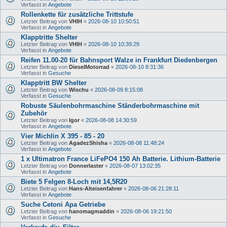
Verfasst in
Angebote
Rollenkette für zusätzliche Trittstufe
Letzter Beitrag von
VHIH
«
2026-08-10 10:50:51
Verfasst in
Angebote
Klapptritte Shelter
Letzter Beitrag von
VHIH
«
2026-08-10 10:39:29
Verfasst in
Angebote
Reifen 11.00-20 für Bahnsport Walze in Frankfurt Diedenbergen
Letzter Beitrag von
DieselMotorrad
«
2026-08-10 8:31:36
Verfasst in
Gesuche
Klapptritt BW Shelter
Letzter Beitrag von
Wischu
«
2026-08-09 8:15:08
Verfasst in
Gesuche
Robuste Säulenbohrmaschine Ständerbohrmaschine mit
Zubehör
Letzter Beitrag von
Igor
«
2026-08-08 14:30:59
Verfasst in
Angebote
Vier Michlin X 395 - 85 - 20
Letzter Beitrag von
AgadezShisha
«
2026-08-08 11:48:24
Verfasst in
Angebote
1 x Ultimatron France LiFePO4 150 Ah Batterie. Lithium-Batterie
Letzter Beitrag von
Donnerlaster
«
2026-08-07 13:02:35
Verfasst in
Angebote
Biete 5 Felgen 8-Loch mit 14,5R20
Letzter Beitrag von
Hans-Alteisenfahrer
«
2026-08-06 21:28:11
Verfasst in
Angebote
Suche Cetoni Apa Getriebe
Letzter Beitrag von
hanomagmaddin
«
2026-08-06 19:21:50
Verfasst in
Gesuche