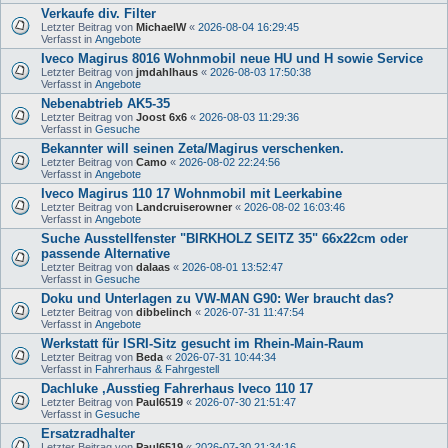
Verkaufe div. Filter
Letzter Beitrag von
MichaelW
«
2026-08-04 16:29:45
Verfasst in
Angebote
Iveco Magirus 8016 Wohnmobil neue HU und H sowie Service
Letzter Beitrag von
jmdahlhaus
«
2026-08-03 17:50:38
Verfasst in
Angebote
Nebenabtrieb AK5-35
Letzter Beitrag von
Joost 6x6
«
2026-08-03 11:29:36
Verfasst in
Gesuche
Bekannter will seinen Zeta/Magirus verschenken.
Letzter Beitrag von
Camo
«
2026-08-02 22:24:56
Verfasst in
Angebote
Iveco Magirus 110 17 Wohnmobil mit Leerkabine
Letzter Beitrag von
Landcruiserowner
«
2026-08-02 16:03:46
Verfasst in
Angebote
Suche Ausstellfenster "BIRKHOLZ SEITZ 35" 66x22cm oder
passende Alternative
Letzter Beitrag von
dalaas
«
2026-08-01 13:52:47
Verfasst in
Gesuche
Doku und Unterlagen zu VW-MAN G90: Wer braucht das?
Letzter Beitrag von
dibbelinch
«
2026-07-31 11:47:54
Verfasst in
Angebote
Werkstatt für ISRI-Sitz gesucht im Rhein-Main-Raum
Letzter Beitrag von
Beda
«
2026-07-31 10:44:34
Verfasst in
Fahrerhaus & Fahrgestell
Dachluke ,Ausstieg Fahrerhaus Iveco 110 17
Letzter Beitrag von
Paul6519
«
2026-07-30 21:51:47
Verfasst in
Gesuche
Ersatzradhalter
Letzter Beitrag von
Paul6519
«
2026-07-30 21:34:16