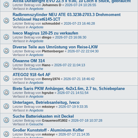
Alcoa Durabright EVO 22.5 x 9.00, 10 Loch 8 Stück, gebraucht
Letzter Beitrag von
Johannes D
«
2026-07-24 10:26:55
Verfasst in
Angebote
Radbremszylinder NEU ATE 03.3238-2703.3 Drehmoment
Schlüssel Hazet6145-1CT
Letzter Beitrag von
schmuddel
«
2026-07-23 16:46:28
Verfasst in
Angebote
Iveco Magirus 120-25 zu verkaufen
Letzter Beitrag von
dingo
«
2026-07-23 16:06:30
Verfasst in
Angebote
Diverse Teile aus Umrüstung von Reise-LKW
Letzter Beitrag von
Plettenberger
«
2026-07-22 22:04:30
Verfasst in
Angebote
Ölwanne OM 314
Letzter Beitrag von
Hano
«
2026-07-22 11:04:13
Verfasst in
Gesuche
ATEGO2 918 4x4 AF
Letzter Beitrag von
Benny1974
«
2026-07-21 18:46:42
Verfasst in
Angebote
Biete Saris PKW Anhänger, 4x2x1.6m, 2.7 to, Schiebeplane
Letzter Beitrag von
hgrube
«
2026-07-21 14:51:54
Verfasst in
Angebote
Unterlagen, Betriebsanleitug, Iveco
Letzter Beitrag von
mksteyr
«
2026-07-19 9:33:35
Verfasst in
Angebote
Suche Batteriekasten mit Deckel
Letzter Beitrag von
Grauerwolf1802
«
2026-07-18 10:37:28
Verfasst in
Gesuche
Großer Kunststoff - Aluminium Koffer
Letzter Beitrag von
mksteyr
«
2026-07-17 21:14:35
Verfasst in
Angebote