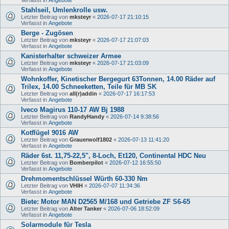
Stahlseil, Umlenkrolle usw.
Letzter Beitrag von
mksteyr
«
2026-07-17 21:10:15
Verfasst in
Angebote
Berge - Zugösen
Letzter Beitrag von
mksteyr
«
2026-07-17 21:07:03
Verfasst in
Angebote
Kanisterhalter schweizer Armee
Letzter Beitrag von
mksteyr
«
2026-07-17 21:03:09
Verfasst in
Angebote
Wohnkoffer, Kinetischer Bergegurt 63Tonnen, 14.00 Räder auf
Trilex, 14.00 Schneeketten, Teile für MB SK
Letzter Beitrag von
all(r)addin
«
2026-07-17 16:17:53
Verfasst in
Angebote
Iveco Magirus 110-17 AW Bj 1988
Letzter Beitrag von
RandyHandy
«
2026-07-14 9:38:56
Verfasst in
Angebote
Kotflügel 9016 AW
Letzter Beitrag von
Grauerwolf1802
«
2026-07-13 11:41:20
Verfasst in
Angebote
Räder 6st. 11,75-22,5", 8-Loch, Et120, Continental HDC Neu
Letzter Beitrag von
Bomberpilot
«
2026-07-12 16:55:50
Verfasst in
Angebote
Drehmomentschlüssel Würth 60-330 Nm
Letzter Beitrag von
VHIH
«
2026-07-07 11:34:36
Verfasst in
Angebote
Biete: Motor MAN D2565 M/168 und Getriebe ZF S6-65
Letzter Beitrag von
Alter Tanker
«
2026-07-06 18:52:09
Verfasst in
Angebote
Solarmodule für Tesla