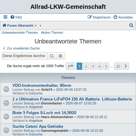
Allrad-LKW-Gemeinschaft
FAQ
Registrieren
Anmelden
S
Foren-Übersicht
Unbeantwortete Themen
Aktive Themen
u
Unbeantwortete Themen
c
h
Zur erweiterten Suche
e
Suche
Erweiterte Suche
Seite
1
von
20
1
2
3
4
5
20
Nä
Die Suche ergab mehr als 1000 Treffer
…
Themen
VDO-Instrumentenhalter, 80mm
Letzter Beitrag von
Sofa74
«
2026-08-08 10:07:33
Verfasst in
Gesuche
1 x Ultimatron France LiFePO4 150 Ah Batterie. Lithium-Batterie
Letzter Beitrag von
Donnerlaster
«
2026-08-07 13:02:35
Verfasst in
Angebote
Biete 5 Felgen 8-Loch mit 14,5R20
Letzter Beitrag von
Hans-Alteisenfahrer
«
2026-08-06 21:28:11
Verfasst in
Angebote
Suche Cetoni Apa Getriebe
Letzter Beitrag von
hanomagmaddin
«
2026-08-06 19:21:50
Verfasst in
Gesuche