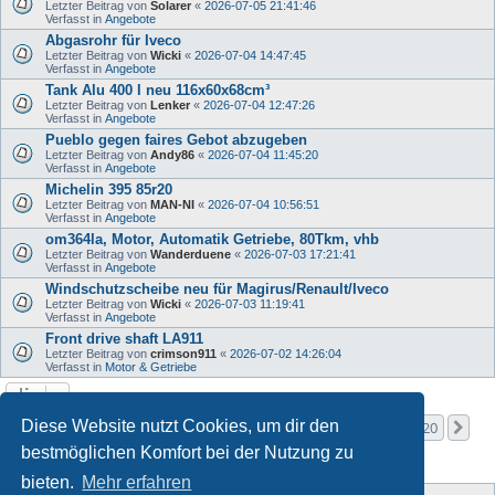
Letzter Beitrag von
Solarer
«
2026-07-05 21:41:46
Verfasst in
Angebote
Abgasrohr für Iveco
Letzter Beitrag von
Wicki
«
2026-07-04 14:47:45
Verfasst in
Angebote
Tank Alu 400 l neu 116x60x68cm³
Letzter Beitrag von
Lenker
«
2026-07-04 12:47:26
Verfasst in
Angebote
Pueblo gegen faires Gebot abzugeben
Letzter Beitrag von
Andy86
«
2026-07-04 11:45:20
Verfasst in
Angebote
Michelin 395 85r20
Letzter Beitrag von
MAN-NI
«
2026-07-04 10:56:51
Verfasst in
Angebote
om364la, Motor, Automatik Getriebe, 80Tkm, vhb
Letzter Beitrag von
Wanderduene
«
2026-07-03 17:21:41
Verfasst in
Angebote
Windschutzscheibe neu für Magirus/Renault/Iveco
Letzter Beitrag von
Wicki
«
2026-07-03 11:19:41
Verfasst in
Angebote
Front drive shaft LA911
Letzter Beitrag von
crimson911
«
2026-07-02 14:26:04
Verfasst in
Motor & Getriebe
Seite
1
von
20
Diese Website nutzt Cookies, um dir den
1
2
3
4
5
20
Nä
Die Suche ergab mehr als 1000 Treffer
…
bestmöglichen Komfort bei der Nutzung zu
bieten.
Mehr erfahren