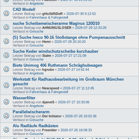
Verfasst in
Angebote
CAD Modell
Letzter Beitrag von
gHoStRiDeR
«
2026-07-30 9:12:52
Verfasst in
Fahrerhaus & Fahrgestell
suche Scheibenwischerarme Magirus 120D10
Letzter Beitrag von
AHNUNGSLOSER
«
2026-07-29 12:33:26
Verfasst in
Gesuche
(S) Suche Iveco 90-16 Stoßstange ohne Pumpenausschnitt
Letzter Beitrag von
Hemi
«
2026-07-28 20:16:20
Verfasst in
Gesuche
Suche Keder windschutzscheibe kurzhauber
Letzter Beitrag von
Sialm
«
2026-07-27 17:21:09
Verfasst in
Gesuche
Biete Unimog 406 Ruthmann Schräghubwagen
Letzter Beitrag von
hgrube
«
2026-07-27 14:42:44
Verfasst in
Angebote
Werkstatt für Radhausbearbeitung im Großraum München
gesucht
Letzter Beitrag von
Newspeed
«
2026-07-27 11:12:45
Verfasst in
Fahrerhaus & Fahrgestell
Wasserfilter
Letzter Beitrag von
djanet5
«
2026-07-27 10:33:06
Verfasst in
Angebote
Parallelwischerarm
Letzter Beitrag von
Der Initiator
«
2026-07-26 19:02:36
Verfasst in
Gesuche
Alu Radläufe Radkästen
Letzter Beitrag von
Freerider
«
2026-07-26 18:08:33
Verfasst in
Gesuche