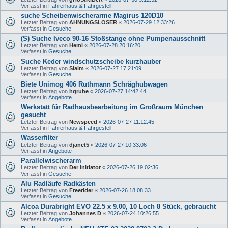
Verfasst in
Fahrerhaus & Fahrgestell
suche Scheibenwischerarme Magirus 120D10
Letzter Beitrag von
AHNUNGSLOSER
«
2026-07-29 12:33:26
Verfasst in
Gesuche
(S) Suche Iveco 90-16 Stoßstange ohne Pumpenausschnitt
Letzter Beitrag von
Hemi
«
2026-07-28 20:16:20
Verfasst in
Gesuche
Suche Keder windschutzscheibe kurzhauber
Letzter Beitrag von
Sialm
«
2026-07-27 17:21:09
Verfasst in
Gesuche
Biete Unimog 406 Ruthmann Schräghubwagen
Letzter Beitrag von
hgrube
«
2026-07-27 14:42:44
Verfasst in
Angebote
Werkstatt für Radhausbearbeitung im Großraum München
gesucht
Letzter Beitrag von
Newspeed
«
2026-07-27 11:12:45
Verfasst in
Fahrerhaus & Fahrgestell
Wasserfilter
Letzter Beitrag von
djanet5
«
2026-07-27 10:33:06
Verfasst in
Angebote
Parallelwischerarm
Letzter Beitrag von
Der Initiator
«
2026-07-26 19:02:36
Verfasst in
Gesuche
Alu Radläufe Radkästen
Letzter Beitrag von
Freerider
«
2026-07-26 18:08:33
Verfasst in
Gesuche
Alcoa Durabright EVO 22.5 x 9.00, 10 Loch 8 Stück, gebraucht
Letzter Beitrag von
Johannes D
«
2026-07-24 10:26:55
Verfasst in
Angebote