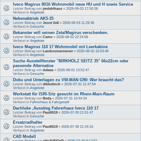
Iveco Magirus 8016 Wohnmobil neue HU und H sowie Service
Letzter Beitrag von
jmdahlhaus
«
2026-08-03 17:50:38
Verfasst in
Angebote
Nebenabtrieb AK5-35
Letzter Beitrag von
Joost 6x6
«
2026-08-03 11:29:36
Verfasst in
Gesuche
Bekannter will seinen Zeta/Magirus verschenken.
Letzter Beitrag von
Camo
«
2026-08-02 22:24:56
Verfasst in
Angebote
Iveco Magirus 110 17 Wohnmobil mit Leerkabine
Letzter Beitrag von
Landcruiserowner
«
2026-08-02 16:03:46
Verfasst in
Angebote
Suche Ausstellfenster "BIRKHOLZ SEITZ 35" 66x22cm oder
passende Alternative
Letzter Beitrag von
dalaas
«
2026-08-01 13:52:47
Verfasst in
Gesuche
Doku und Unterlagen zu VW-MAN G90: Wer braucht das?
Letzter Beitrag von
dibbelinch
«
2026-07-31 11:47:54
Verfasst in
Angebote
Werkstatt für ISRI-Sitz gesucht im Rhein-Main-Raum
Letzter Beitrag von
Beda
«
2026-07-31 10:44:34
Verfasst in
Fahrerhaus & Fahrgestell
Dachluke ,Ausstieg Fahrerhaus Iveco 110 17
Letzter Beitrag von
Paul6519
«
2026-07-30 21:51:47
Verfasst in
Gesuche
Ersatzradhalter
Letzter Beitrag von
Paul6519
«
2026-07-30 21:34:16
Verfasst in
Angebote
CAD Modell
Letzter Beitrag von
gHoStRiDeR
«
2026-07-30 9:12:52