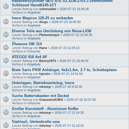
Radbremszylinder NEU ATE 03.3238-2703.3 Drehmoment
Schlüssel Hazet6145-1CT
Letzter Beitrag von
schmuddel
«
2026-07-23 16:46:28
Verfasst in
Angebote
Iveco Magirus 120-25 zu verkaufen
Letzter Beitrag von
dingo
«
2026-07-23 16:06:30
Verfasst in
Angebote
Diverse Teile aus Umrüstung von Reise-LKW
Letzter Beitrag von
Plettenberger
«
2026-07-22 22:04:30
Verfasst in
Angebote
Ölwanne OM 314
Letzter Beitrag von
Hano
«
2026-07-22 11:04:13
Verfasst in
Gesuche
ATEGO2 918 4x4 AF
Letzter Beitrag von
Benny1974
«
2026-07-21 18:46:42
Verfasst in
Angebote
Biete Saris PKW Anhänger, 4x2x1.6m, 2.7 to, Schiebeplane
Letzter Beitrag von
hgrube
«
2026-07-21 14:51:54
Verfasst in
Angebote
Unterlagen, Betriebsanleitug, Iveco
Letzter Beitrag von
mksteyr
«
2026-07-19 9:33:35
Verfasst in
Angebote
Suche Batteriekasten mit Deckel
Letzter Beitrag von
Grauerwolf1802
«
2026-07-18 10:37:28
Verfasst in
Gesuche
Großer Kunststoff - Aluminium Koffer
Letzter Beitrag von
mksteyr
«
2026-07-17 21:14:35
Verfasst in
Angebote
Stahlseil, Umlenkrolle usw.
Letzter Beitrag von
mksteyr
«
2026-07-17 21:10:15
Verfasst in
Angebote