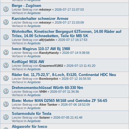
Berge - Zugösen
Letzter Beitrag von
mksteyr
«
2026-07-17 21:07:03
Verfasst in
Angebote
Kanisterhalter schweizer Armee
Letzter Beitrag von
mksteyr
«
2026-07-17 21:03:09
Verfasst in
Angebote
Wohnkoffer, Kinetischer Bergegurt 63Tonnen, 14.00 Räder auf
Trilex, 14.00 Schneeketten, Teile für MB SK
Letzter Beitrag von
all(r)addin
«
2026-07-17 16:17:53
Verfasst in
Angebote
Iveco Magirus 110-17 AW Bj 1988
Letzter Beitrag von
RandyHandy
«
2026-07-14 9:38:56
Verfasst in
Angebote
Kotflügel 9016 AW
Letzter Beitrag von
Grauerwolf1802
«
2026-07-13 11:41:20
Verfasst in
Angebote
Räder 6st. 11,75-22,5", 8-Loch, Et120, Continental HDC Neu
Letzter Beitrag von
Bomberpilot
«
2026-07-12 16:55:50
Verfasst in
Angebote
Drehmomentschlüssel Würth 60-330 Nm
Letzter Beitrag von
VHIH
«
2026-07-07 11:34:36
Verfasst in
Angebote
Biete: Motor MAN D2565 M/168 und Getriebe ZF S6-65
Letzter Beitrag von
Alter Tanker
«
2026-07-06 18:52:09
Verfasst in
Angebote
Solarmodule für Tesla
Letzter Beitrag von
Solarer
«
2026-07-05 21:41:46
Verfasst in
Angebote
Abgasrohr für Iveco