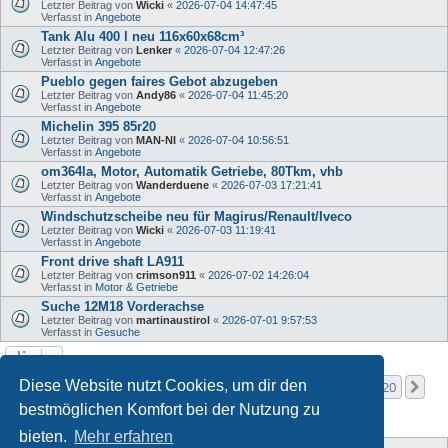
Letzter Beitrag von
Wicki
«
2026-07-04 14:47:45
Verfasst in
Angebote
Tank Alu 400 l neu 116x60x68cm³
Letzter Beitrag von
Lenker
«
2026-07-04 12:47:26
Verfasst in
Angebote
Pueblo gegen faires Gebot abzugeben
Letzter Beitrag von
Andy86
«
2026-07-04 11:45:20
Verfasst in
Angebote
Michelin 395 85r20
Letzter Beitrag von
MAN-NI
«
2026-07-04 10:56:51
Verfasst in
Angebote
om364la, Motor, Automatik Getriebe, 80Tkm, vhb
Letzter Beitrag von
Wanderduene
«
2026-07-03 17:21:41
Verfasst in
Angebote
Windschutzscheibe neu für Magirus/Renault/Iveco
Letzter Beitrag von
Wicki
«
2026-07-03 11:19:41
Verfasst in
Angebote
Front drive shaft LA911
Letzter Beitrag von
crimson911
«
2026-07-02 14:26:04
Verfasst in
Motor & Getriebe
Suche 12M18 Vorderachse
Letzter Beitrag von
martinaustirol
«
2026-07-01 9:57:53
Verfasst in
Gesuche
Seite
1
von
20
Diese Website nutzt Cookies, um dir den
1
2
3
4
5
20
Nä
Die Suche ergab mehr als 1000 Treffer
…
bestmöglichen Komfort bei der Nutzung zu
bieten.
Mehr erfahren