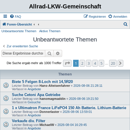
Allrad-LKW-Gemeinschaft
FAQ
Registrieren
Anmelden
S
Foren-Übersicht
Unbeantwortete Themen
Aktive Themen
u
Unbeantwortete Themen
c
h
Zur erweiterten Suche
e
Suche
Erweiterte Suche
Seite
1
von
20
1
2
3
4
5
20
Nä
Die Suche ergab mehr als 1000 Treffer
…
Themen
Biete 5 Felgen 8-Loch mit 14,5R20
Letzter Beitrag von
Hans-Alteisenfahrer
«
2026-08-06 21:28:11
Verfasst in
Angebote
Suche Cetoni Apa Getriebe
Letzter Beitrag von
hanomagmaddin
«
2026-08-06 19:21:50
Verfasst in
Gesuche
1 x Ultimatron France LiFePO4 150 Ah Batterie. Lithium-Batterie
Letzter Beitrag von
Donnerlaster
«
2026-08-06 13:59:01
Verfasst in
Angebote
Verkaufe div. Filter
Letzter Beitrag von
MichaelW
«
2026-08-04 16:29:45
Verfasst in
Angebote