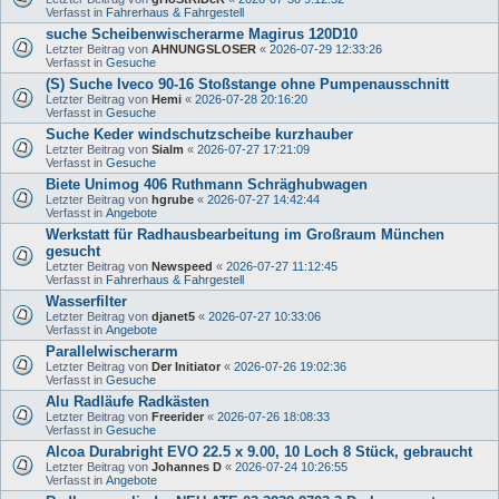
Verfasst in
Fahrerhaus & Fahrgestell
suche Scheibenwischerarme Magirus 120D10
Letzter Beitrag von
AHNUNGSLOSER
«
2026-07-29 12:33:26
Verfasst in
Gesuche
(S) Suche Iveco 90-16 Stoßstange ohne Pumpenausschnitt
Letzter Beitrag von
Hemi
«
2026-07-28 20:16:20
Verfasst in
Gesuche
Suche Keder windschutzscheibe kurzhauber
Letzter Beitrag von
Sialm
«
2026-07-27 17:21:09
Verfasst in
Gesuche
Biete Unimog 406 Ruthmann Schräghubwagen
Letzter Beitrag von
hgrube
«
2026-07-27 14:42:44
Verfasst in
Angebote
Werkstatt für Radhausbearbeitung im Großraum München
gesucht
Letzter Beitrag von
Newspeed
«
2026-07-27 11:12:45
Verfasst in
Fahrerhaus & Fahrgestell
Wasserfilter
Letzter Beitrag von
djanet5
«
2026-07-27 10:33:06
Verfasst in
Angebote
Parallelwischerarm
Letzter Beitrag von
Der Initiator
«
2026-07-26 19:02:36
Verfasst in
Gesuche
Alu Radläufe Radkästen
Letzter Beitrag von
Freerider
«
2026-07-26 18:08:33
Verfasst in
Gesuche
Alcoa Durabright EVO 22.5 x 9.00, 10 Loch 8 Stück, gebraucht
Letzter Beitrag von
Johannes D
«
2026-07-24 10:26:55
Verfasst in
Angebote