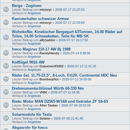
Berge - Zugösen
Letzter Beitrag von
mksteyr
«
2026-07-17 21:07:03
Verfasst in
Angebote
Kanisterhalter schweizer Armee
Letzter Beitrag von
mksteyr
«
2026-07-17 21:03:09
Verfasst in
Angebote
Wohnkoffer, Kinetischer Bergegurt 63Tonnen, 14.00 Räder auf
Trilex, 14.00 Schneeketten, Teile für MB SK
Letzter Beitrag von
all(r)addin
«
2026-07-17 16:17:53
Verfasst in
Angebote
Iveco Magirus 110-17 AW Bj 1988
Letzter Beitrag von
RandyHandy
«
2026-07-14 9:38:56
Verfasst in
Angebote
Kotflügel 9016 AW
Letzter Beitrag von
Grauerwolf1802
«
2026-07-13 11:41:20
Verfasst in
Angebote
Räder 6st. 11,75-22,5", 8-Loch, Et120, Continental HDC Neu
Letzter Beitrag von
Bomberpilot
«
2026-07-12 16:55:50
Verfasst in
Angebote
Drehmomentschlüssel Würth 60-330 Nm
Letzter Beitrag von
VHIH
«
2026-07-07 11:34:36
Verfasst in
Angebote
Biete: Motor MAN D2565 M/168 und Getriebe ZF S6-65
Letzter Beitrag von
Alter Tanker
«
2026-07-06 18:52:09
Verfasst in
Angebote
Solarmodule für Tesla
Letzter Beitrag von
Solarer
«
2026-07-05 21:41:46
Verfasst in
Angebote
Abgasrohr für Iveco