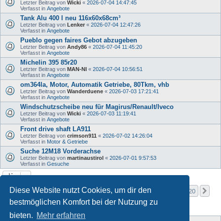
Letzter Beitrag von
Wicki
«
2026-07-04 14:47:45
Verfasst in
Angebote
Tank Alu 400 l neu 116x60x68cm³
Letzter Beitrag von
Lenker
«
2026-07-04 12:47:26
Verfasst in
Angebote
Pueblo gegen faires Gebot abzugeben
Letzter Beitrag von
Andy86
«
2026-07-04 11:45:20
Verfasst in
Angebote
Michelin 395 85r20
Letzter Beitrag von
MAN-NI
«
2026-07-04 10:56:51
Verfasst in
Angebote
om364la, Motor, Automatik Getriebe, 80Tkm, vhb
Letzter Beitrag von
Wanderduene
«
2026-07-03 17:21:41
Verfasst in
Angebote
Windschutzscheibe neu für Magirus/Renault/Iveco
Letzter Beitrag von
Wicki
«
2026-07-03 11:19:41
Verfasst in
Angebote
Front drive shaft LA911
Letzter Beitrag von
crimson911
«
2026-07-02 14:26:04
Verfasst in
Motor & Getriebe
Suche 12M18 Vorderachse
Letzter Beitrag von
martinaustirol
«
2026-07-01 9:57:53
Verfasst in
Gesuche
Seite
1
von
20
Diese Website nutzt Cookies, um dir den
1
2
3
4
5
20
Nä
Die Suche ergab mehr als 1000 Treffer
…
bestmöglichen Komfort bei der Nutzung zu
bieten.
Mehr erfahren