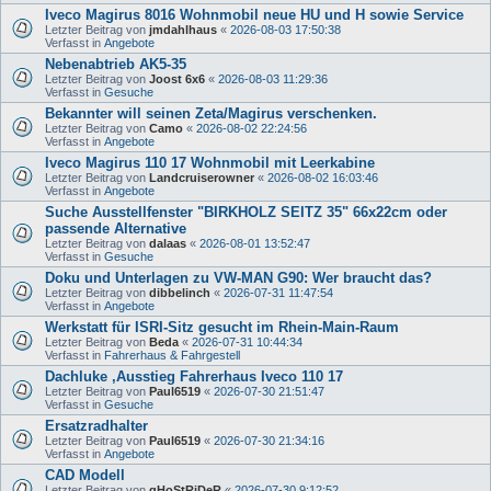
Iveco Magirus 8016 Wohnmobil neue HU und H sowie Service
Letzter Beitrag von
jmdahlhaus
«
2026-08-03 17:50:38
Verfasst in
Angebote
Nebenabtrieb AK5-35
Letzter Beitrag von
Joost 6x6
«
2026-08-03 11:29:36
Verfasst in
Gesuche
Bekannter will seinen Zeta/Magirus verschenken.
Letzter Beitrag von
Camo
«
2026-08-02 22:24:56
Verfasst in
Angebote
Iveco Magirus 110 17 Wohnmobil mit Leerkabine
Letzter Beitrag von
Landcruiserowner
«
2026-08-02 16:03:46
Verfasst in
Angebote
Suche Ausstellfenster "BIRKHOLZ SEITZ 35" 66x22cm oder
passende Alternative
Letzter Beitrag von
dalaas
«
2026-08-01 13:52:47
Verfasst in
Gesuche
Doku und Unterlagen zu VW-MAN G90: Wer braucht das?
Letzter Beitrag von
dibbelinch
«
2026-07-31 11:47:54
Verfasst in
Angebote
Werkstatt für ISRI-Sitz gesucht im Rhein-Main-Raum
Letzter Beitrag von
Beda
«
2026-07-31 10:44:34
Verfasst in
Fahrerhaus & Fahrgestell
Dachluke ,Ausstieg Fahrerhaus Iveco 110 17
Letzter Beitrag von
Paul6519
«
2026-07-30 21:51:47
Verfasst in
Gesuche
Ersatzradhalter
Letzter Beitrag von
Paul6519
«
2026-07-30 21:34:16
Verfasst in
Angebote
CAD Modell
Letzter Beitrag von
gHoStRiDeR
«
2026-07-30 9:12:52