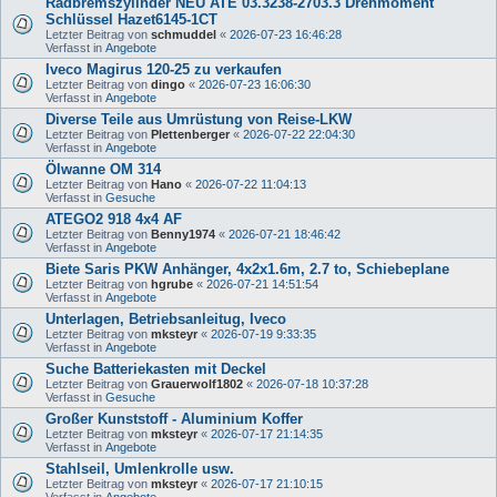
Radbremszylinder NEU ATE 03.3238-2703.3 Drehmoment
Schlüssel Hazet6145-1CT
Letzter Beitrag von
schmuddel
«
2026-07-23 16:46:28
Verfasst in
Angebote
Iveco Magirus 120-25 zu verkaufen
Letzter Beitrag von
dingo
«
2026-07-23 16:06:30
Verfasst in
Angebote
Diverse Teile aus Umrüstung von Reise-LKW
Letzter Beitrag von
Plettenberger
«
2026-07-22 22:04:30
Verfasst in
Angebote
Ölwanne OM 314
Letzter Beitrag von
Hano
«
2026-07-22 11:04:13
Verfasst in
Gesuche
ATEGO2 918 4x4 AF
Letzter Beitrag von
Benny1974
«
2026-07-21 18:46:42
Verfasst in
Angebote
Biete Saris PKW Anhänger, 4x2x1.6m, 2.7 to, Schiebeplane
Letzter Beitrag von
hgrube
«
2026-07-21 14:51:54
Verfasst in
Angebote
Unterlagen, Betriebsanleitug, Iveco
Letzter Beitrag von
mksteyr
«
2026-07-19 9:33:35
Verfasst in
Angebote
Suche Batteriekasten mit Deckel
Letzter Beitrag von
Grauerwolf1802
«
2026-07-18 10:37:28
Verfasst in
Gesuche
Großer Kunststoff - Aluminium Koffer
Letzter Beitrag von
mksteyr
«
2026-07-17 21:14:35
Verfasst in
Angebote
Stahlseil, Umlenkrolle usw.
Letzter Beitrag von
mksteyr
«
2026-07-17 21:10:15
Verfasst in
Angebote