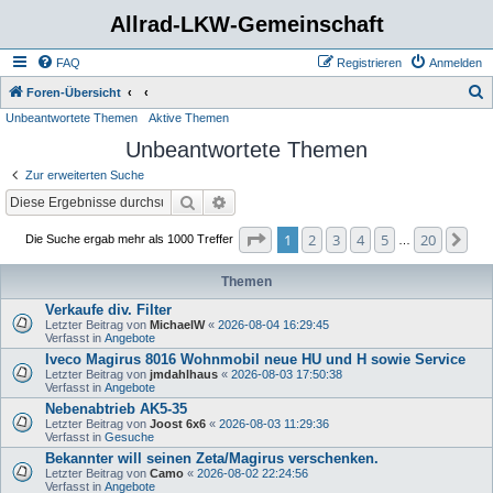
Allrad-LKW-Gemeinschaft
FAQ
Registrieren
Anmelden
S
Foren-Übersicht
Unbeantwortete Themen
Aktive Themen
u
Unbeantwortete Themen
c
h
Zur erweiterten Suche
e
Suche
Erweiterte Suche
Seite
1
von
20
1
2
3
4
5
20
Nä
Die Suche ergab mehr als 1000 Treffer
…
Themen
Verkaufe div. Filter
Letzter Beitrag von
MichaelW
«
2026-08-04 16:29:45
Verfasst in
Angebote
Iveco Magirus 8016 Wohnmobil neue HU und H sowie Service
Letzter Beitrag von
jmdahlhaus
«
2026-08-03 17:50:38
Verfasst in
Angebote
Nebenabtrieb AK5-35
Letzter Beitrag von
Joost 6x6
«
2026-08-03 11:29:36
Verfasst in
Gesuche
Bekannter will seinen Zeta/Magirus verschenken.
Letzter Beitrag von
Camo
«
2026-08-02 22:24:56
Verfasst in
Angebote