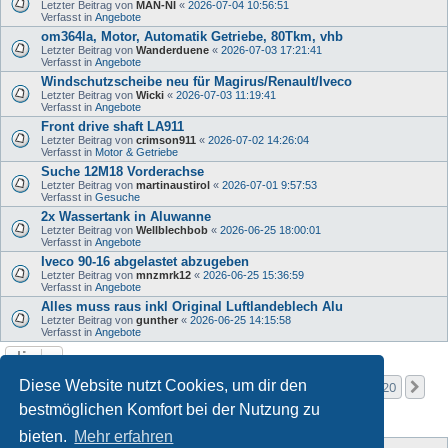
Letzter Beitrag von
MAN-NI
«
2026-07-04 10:56:51
Verfasst in
Angebote
om364la, Motor, Automatik Getriebe, 80Tkm, vhb
Letzter Beitrag von
Wanderduene
«
2026-07-03 17:21:41
Verfasst in
Angebote
Windschutzscheibe neu für Magirus/Renault/Iveco
Letzter Beitrag von
Wicki
«
2026-07-03 11:19:41
Verfasst in
Angebote
Front drive shaft LA911
Letzter Beitrag von
crimson911
«
2026-07-02 14:26:04
Verfasst in
Motor & Getriebe
Suche 12M18 Vorderachse
Letzter Beitrag von
martinaustirol
«
2026-07-01 9:57:53
Verfasst in
Gesuche
2x Wassertank in Aluwanne
Letzter Beitrag von
Wellblechbob
«
2026-06-25 18:00:01
Verfasst in
Angebote
Iveco 90-16 abgelastet abzugeben
Letzter Beitrag von
mnzmrk12
«
2026-06-25 15:36:59
Verfasst in
Angebote
Alles muss raus inkl Original Luftlandeblech Alu
Letzter Beitrag von
gunther
«
2026-06-25 14:15:58
Verfasst in
Angebote
Seite
1
von
20
Diese Website nutzt Cookies, um dir den
1
2
3
4
5
20
Nä
Die Suche ergab mehr als 1000 Treffer
…
bestmöglichen Komfort bei der Nutzung zu
bieten.
Mehr erfahren