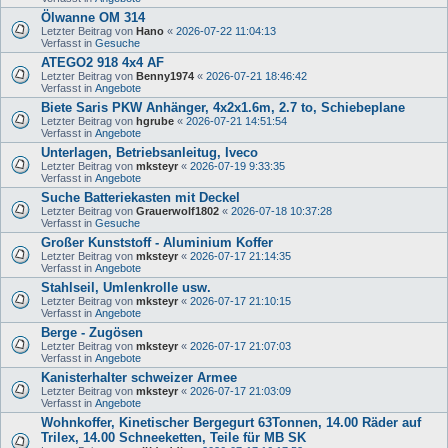
Ölwanne OM 314
Letzter Beitrag von
Hano
«
2026-07-22 11:04:13
Verfasst in
Gesuche
ATEGO2 918 4x4 AF
Letzter Beitrag von
Benny1974
«
2026-07-21 18:46:42
Verfasst in
Angebote
Biete Saris PKW Anhänger, 4x2x1.6m, 2.7 to, Schiebeplane
Letzter Beitrag von
hgrube
«
2026-07-21 14:51:54
Verfasst in
Angebote
Unterlagen, Betriebsanleitug, Iveco
Letzter Beitrag von
mksteyr
«
2026-07-19 9:33:35
Verfasst in
Angebote
Suche Batteriekasten mit Deckel
Letzter Beitrag von
Grauerwolf1802
«
2026-07-18 10:37:28
Verfasst in
Gesuche
Großer Kunststoff - Aluminium Koffer
Letzter Beitrag von
mksteyr
«
2026-07-17 21:14:35
Verfasst in
Angebote
Stahlseil, Umlenkrolle usw.
Letzter Beitrag von
mksteyr
«
2026-07-17 21:10:15
Verfasst in
Angebote
Berge - Zugösen
Letzter Beitrag von
mksteyr
«
2026-07-17 21:07:03
Verfasst in
Angebote
Kanisterhalter schweizer Armee
Letzter Beitrag von
mksteyr
«
2026-07-17 21:03:09
Verfasst in
Angebote
Wohnkoffer, Kinetischer Bergegurt 63Tonnen, 14.00 Räder auf
Trilex, 14.00 Schneeketten, Teile für MB SK