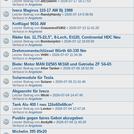
Letzter Beitrag von
all(r)addin
«
2026-07-17 16:17:53
Verfasst in
Angebote
Iveco Magirus 110-17 AW Bj 1988
Letzter Beitrag von
RandyHandy
«
2026-07-14 9:38:56
Verfasst in
Angebote
Kotflügel 9016 AW
Letzter Beitrag von
Grauerwolf1802
«
2026-07-13 11:41:20
Verfasst in
Angebote
Räder 6st. 11,75-22,5", 8-Loch, Et120, Continental HDC Neu
Letzter Beitrag von
Bomberpilot
«
2026-07-12 16:55:50
Verfasst in
Angebote
Drehmomentschlüssel Würth 60-330 Nm
Letzter Beitrag von
VHIH
«
2026-07-07 11:34:36
Verfasst in
Angebote
Biete: Motor MAN D2565 M/168 und Getriebe ZF S6-65
Letzter Beitrag von
Alter Tanker
«
2026-07-06 18:52:09
Verfasst in
Angebote
Solarmodule für Tesla
Letzter Beitrag von
Solarer
«
2026-07-05 21:41:46
Verfasst in
Angebote
Abgasrohr für Iveco
Letzter Beitrag von
Wicki
«
2026-07-04 14:47:45
Verfasst in
Angebote
Tank Alu 400 l neu 116x60x68cm³
Letzter Beitrag von
Lenker
«
2026-07-04 12:47:26
Verfasst in
Angebote
Pueblo gegen faires Gebot abzugeben
Letzter Beitrag von
Andy86
«
2026-07-04 11:45:20
Verfasst in
Angebote
Michelin 395 85r20