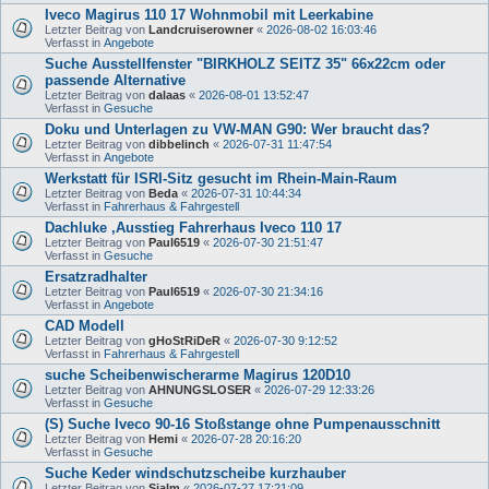
Iveco Magirus 110 17 Wohnmobil mit Leerkabine
Letzter Beitrag von
Landcruiserowner
«
2026-08-02 16:03:46
Verfasst in
Angebote
Suche Ausstellfenster "BIRKHOLZ SEITZ 35" 66x22cm oder
passende Alternative
Letzter Beitrag von
dalaas
«
2026-08-01 13:52:47
Verfasst in
Gesuche
Doku und Unterlagen zu VW-MAN G90: Wer braucht das?
Letzter Beitrag von
dibbelinch
«
2026-07-31 11:47:54
Verfasst in
Angebote
Werkstatt für ISRI-Sitz gesucht im Rhein-Main-Raum
Letzter Beitrag von
Beda
«
2026-07-31 10:44:34
Verfasst in
Fahrerhaus & Fahrgestell
Dachluke ,Ausstieg Fahrerhaus Iveco 110 17
Letzter Beitrag von
Paul6519
«
2026-07-30 21:51:47
Verfasst in
Gesuche
Ersatzradhalter
Letzter Beitrag von
Paul6519
«
2026-07-30 21:34:16
Verfasst in
Angebote
CAD Modell
Letzter Beitrag von
gHoStRiDeR
«
2026-07-30 9:12:52
Verfasst in
Fahrerhaus & Fahrgestell
suche Scheibenwischerarme Magirus 120D10
Letzter Beitrag von
AHNUNGSLOSER
«
2026-07-29 12:33:26
Verfasst in
Gesuche
(S) Suche Iveco 90-16 Stoßstange ohne Pumpenausschnitt
Letzter Beitrag von
Hemi
«
2026-07-28 20:16:20
Verfasst in
Gesuche
Suche Keder windschutzscheibe kurzhauber
Letzter Beitrag von
Sialm
«
2026-07-27 17:21:09