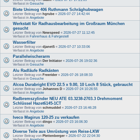
Verfasst in
Gesuche
Biete Unimog 406 Ruthmann Schräghubwagen
Letzter Beitrag von
hgrube
«
2026-07-27 14:42:44
Verfasst in
Angebote
Werkstatt für Radhausbearbeitung im Großraum München
gesucht
Letzter Beitrag von
Newspeed
«
2026-07-27 11:12:45
Verfasst in
Fahrerhaus & Fahrgestell
Wasserfilter
Letzter Beitrag von
djanet5
«
2026-07-27 10:33:06
Verfasst in
Angebote
Parallelwischerarm
Letzter Beitrag von
Der Initiator
«
2026-07-26 19:02:36
Verfasst in
Gesuche
Alu Radläufe Radkästen
Letzter Beitrag von
Freerider
«
2026-07-26 18:08:33
Verfasst in
Gesuche
Alcoa Durabright EVO 22.5 x 9.00, 10 Loch 8 Stück, gebraucht
Letzter Beitrag von
Johannes D
«
2026-07-24 10:26:55
Verfasst in
Angebote
Radbremszylinder NEU ATE 03.3238-2703.3 Drehmoment
Schlüssel Hazet6145-1CT
Letzter Beitrag von
schmuddel
«
2026-07-23 16:46:28
Verfasst in
Angebote
Iveco Magirus 120-25 zu verkaufen
Letzter Beitrag von
dingo
«
2026-07-23 16:06:30
Verfasst in
Angebote
Diverse Teile aus Umrüstung von Reise-LKW
Letzter Beitrag von
Plettenberger
«
2026-07-22 22:04:30
Verfasst in
Angebote