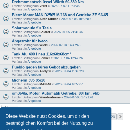
Drehmomentschlüssel Würth 60-330 Nm
Letzter Beitrag von
VHIH
«
2026-07-07 11:34:36
Verfasst in
Angebote
Biete: Motor MAN D2565 M/168 und Getriebe ZF S6-65
Letzter Beitrag von
Alter Tanker
«
2026-07-06 18:52:09
Verfasst in
Angebote
Solarmodule für Tesla
Letzter Beitrag von
Solarer
«
2026-07-05 21:41:46
Verfasst in
Angebote
Abgasrohr für Iveco
Letzter Beitrag von
Wicki
«
2026-07-04 14:47:45
Verfasst in
Angebote
Tank Alu 400 l neu 116x60x68cm³
Letzter Beitrag von
Lenker
«
2026-07-04 12:47:26
Verfasst in
Angebote
Pueblo gegen faires Gebot abzugeben
Letzter Beitrag von
Andy86
«
2026-07-04 11:45:20
Verfasst in
Angebote
Michelin 395 85r20
Letzter Beitrag von
MAN-NI
«
2026-07-04 10:56:51
Verfasst in
Angebote
om364la, Motor, Automatik Getriebe, 80Tkm, vhb
Letzter Beitrag von
Wanderduene
«
2026-07-03 17:21:41
Verfasst in
Angebote
Seite
1
von
20
Diese Website nutzt Cookies, um dir den
1
2
3
4
5
20
Nä
Die Suche ergab mehr als 1000 Treffer
…
bestmöglichen Komfort bei der Nutzung zu