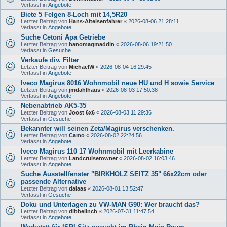
Verfasst in
Angebote
Biete 5 Felgen 8-Loch mit 14,5R20
Letzter Beitrag von
Hans-Alteisenfahrer
«
2026-08-06 21:28:11
Verfasst in
Angebote
Suche Cetoni Apa Getriebe
Letzter Beitrag von
hanomagmaddin
«
2026-08-06 19:21:50
Verfasst in
Gesuche
Verkaufe div. Filter
Letzter Beitrag von
MichaelW
«
2026-08-04 16:29:45
Verfasst in
Angebote
Iveco Magirus 8016 Wohnmobil neue HU und H sowie Service
Letzter Beitrag von
jmdahlhaus
«
2026-08-03 17:50:38
Verfasst in
Angebote
Nebenabtrieb AK5-35
Letzter Beitrag von
Joost 6x6
«
2026-08-03 11:29:36
Verfasst in
Gesuche
Bekannter will seinen Zeta/Magirus verschenken.
Letzter Beitrag von
Camo
«
2026-08-02 22:24:56
Verfasst in
Angebote
Iveco Magirus 110 17 Wohnmobil mit Leerkabine
Letzter Beitrag von
Landcruiserowner
«
2026-08-02 16:03:46
Verfasst in
Angebote
Suche Ausstellfenster "BIRKHOLZ SEITZ 35" 66x22cm oder
passende Alternative
Letzter Beitrag von
dalaas
«
2026-08-01 13:52:47
Verfasst in
Gesuche
Doku und Unterlagen zu VW-MAN G90: Wer braucht das?
Letzter Beitrag von
dibbelinch
«
2026-07-31 11:47:54
Verfasst in
Angebote