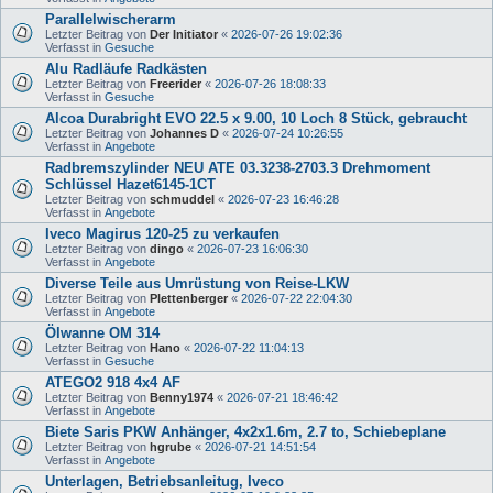
Parallelwischerarm
Letzter Beitrag von
Der Initiator
«
2026-07-26 19:02:36
Verfasst in
Gesuche
Alu Radläufe Radkästen
Letzter Beitrag von
Freerider
«
2026-07-26 18:08:33
Verfasst in
Gesuche
Alcoa Durabright EVO 22.5 x 9.00, 10 Loch 8 Stück, gebraucht
Letzter Beitrag von
Johannes D
«
2026-07-24 10:26:55
Verfasst in
Angebote
Radbremszylinder NEU ATE 03.3238-2703.3 Drehmoment
Schlüssel Hazet6145-1CT
Letzter Beitrag von
schmuddel
«
2026-07-23 16:46:28
Verfasst in
Angebote
Iveco Magirus 120-25 zu verkaufen
Letzter Beitrag von
dingo
«
2026-07-23 16:06:30
Verfasst in
Angebote
Diverse Teile aus Umrüstung von Reise-LKW
Letzter Beitrag von
Plettenberger
«
2026-07-22 22:04:30
Verfasst in
Angebote
Ölwanne OM 314
Letzter Beitrag von
Hano
«
2026-07-22 11:04:13
Verfasst in
Gesuche
ATEGO2 918 4x4 AF
Letzter Beitrag von
Benny1974
«
2026-07-21 18:46:42
Verfasst in
Angebote
Biete Saris PKW Anhänger, 4x2x1.6m, 2.7 to, Schiebeplane
Letzter Beitrag von
hgrube
«
2026-07-21 14:51:54
Verfasst in
Angebote
Unterlagen, Betriebsanleitug, Iveco