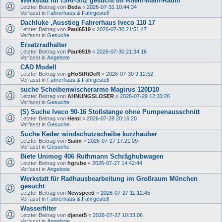
Werkstatt für ISRI-Sitz gesucht im Rhein-Main-Raum
Letzter Beitrag von
Beda
«
2026-07-31 10:44:34
Verfasst in
Fahrerhaus & Fahrgestell
Dachluke ,Ausstieg Fahrerhaus Iveco 110 17
Letzter Beitrag von
Paul6519
«
2026-07-30 21:51:47
Verfasst in
Gesuche
Ersatzradhalter
Letzter Beitrag von
Paul6519
«
2026-07-30 21:34:16
Verfasst in
Angebote
CAD Modell
Letzter Beitrag von
gHoStRiDeR
«
2026-07-30 9:12:52
Verfasst in
Fahrerhaus & Fahrgestell
suche Scheibenwischerarme Magirus 120D10
Letzter Beitrag von
AHNUNGSLOSER
«
2026-07-29 12:33:26
Verfasst in
Gesuche
(S) Suche Iveco 90-16 Stoßstange ohne Pumpenausschnitt
Letzter Beitrag von
Hemi
«
2026-07-28 20:16:20
Verfasst in
Gesuche
Suche Keder windschutzscheibe kurzhauber
Letzter Beitrag von
Sialm
«
2026-07-27 17:21:09
Verfasst in
Gesuche
Biete Unimog 406 Ruthmann Schräghubwagen
Letzter Beitrag von
hgrube
«
2026-07-27 14:42:44
Verfasst in
Angebote
Werkstatt für Radhausbearbeitung im Großraum München
gesucht
Letzter Beitrag von
Newspeed
«
2026-07-27 11:12:45
Verfasst in
Fahrerhaus & Fahrgestell
Wasserfilter
Letzter Beitrag von
djanet5
«
2026-07-27 10:33:06
Verfasst in
Angebote