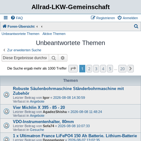
Allrad-LKW-Gemeinschaft
FAQ
Registrieren
Anmelden
S
Foren-Übersicht
Unbeantwortete Themen
Aktive Themen
u
Unbeantwortete Themen
c
h
Zur erweiterten Suche
e
Suche
Erweiterte Suche
Seite
1
von
20
1
2
3
4
5
20
Nä
Die Suche ergab mehr als 1000 Treffer
…
Themen
Robuste Säulenbohrmaschine Ständerbohrmaschine mit
Zubehör
Letzter Beitrag von
Igor
«
2026-08-08 14:30:59
Verfasst in
Angebote
Vier Michlin X 395 - 85 - 20
Letzter Beitrag von
AgadezShisha
«
2026-08-08 11:48:24
Verfasst in
Angebote
VDO-Instrumentenhalter, 80mm
Letzter Beitrag von
Sofa74
«
2026-08-08 10:07:33
Verfasst in
Gesuche
1 x Ultimatron France LiFePO4 150 Ah Batterie. Lithium-Batterie
Letzter Beitrag von
Donnerlaster
«
2026-08-07 13:02:35