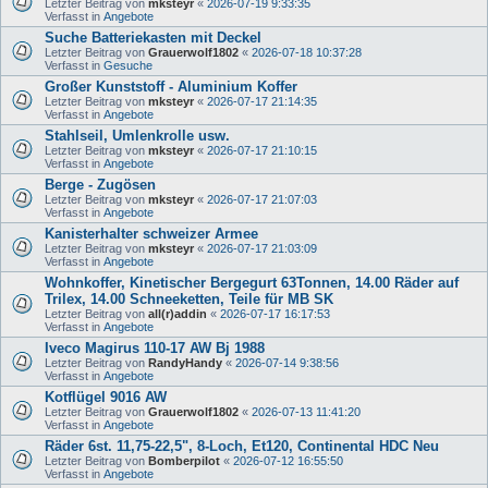
Letzter Beitrag von
mksteyr
«
2026-07-19 9:33:35
Verfasst in
Angebote
Suche Batteriekasten mit Deckel
Letzter Beitrag von
Grauerwolf1802
«
2026-07-18 10:37:28
Verfasst in
Gesuche
Großer Kunststoff - Aluminium Koffer
Letzter Beitrag von
mksteyr
«
2026-07-17 21:14:35
Verfasst in
Angebote
Stahlseil, Umlenkrolle usw.
Letzter Beitrag von
mksteyr
«
2026-07-17 21:10:15
Verfasst in
Angebote
Berge - Zugösen
Letzter Beitrag von
mksteyr
«
2026-07-17 21:07:03
Verfasst in
Angebote
Kanisterhalter schweizer Armee
Letzter Beitrag von
mksteyr
«
2026-07-17 21:03:09
Verfasst in
Angebote
Wohnkoffer, Kinetischer Bergegurt 63Tonnen, 14.00 Räder auf
Trilex, 14.00 Schneeketten, Teile für MB SK
Letzter Beitrag von
all(r)addin
«
2026-07-17 16:17:53
Verfasst in
Angebote
Iveco Magirus 110-17 AW Bj 1988
Letzter Beitrag von
RandyHandy
«
2026-07-14 9:38:56
Verfasst in
Angebote
Kotflügel 9016 AW
Letzter Beitrag von
Grauerwolf1802
«
2026-07-13 11:41:20
Verfasst in
Angebote
Räder 6st. 11,75-22,5", 8-Loch, Et120, Continental HDC Neu
Letzter Beitrag von
Bomberpilot
«
2026-07-12 16:55:50
Verfasst in
Angebote