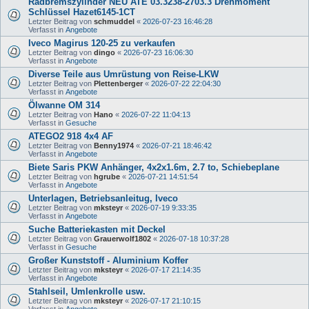
Radbremszylinder NEU ATE 03.3238-2703.3 Drehmoment
Schlüssel Hazet6145-1CT
Letzter Beitrag von
schmuddel
«
2026-07-23 16:46:28
Verfasst in
Angebote
Iveco Magirus 120-25 zu verkaufen
Letzter Beitrag von
dingo
«
2026-07-23 16:06:30
Verfasst in
Angebote
Diverse Teile aus Umrüstung von Reise-LKW
Letzter Beitrag von
Plettenberger
«
2026-07-22 22:04:30
Verfasst in
Angebote
Ölwanne OM 314
Letzter Beitrag von
Hano
«
2026-07-22 11:04:13
Verfasst in
Gesuche
ATEGO2 918 4x4 AF
Letzter Beitrag von
Benny1974
«
2026-07-21 18:46:42
Verfasst in
Angebote
Biete Saris PKW Anhänger, 4x2x1.6m, 2.7 to, Schiebeplane
Letzter Beitrag von
hgrube
«
2026-07-21 14:51:54
Verfasst in
Angebote
Unterlagen, Betriebsanleitug, Iveco
Letzter Beitrag von
mksteyr
«
2026-07-19 9:33:35
Verfasst in
Angebote
Suche Batteriekasten mit Deckel
Letzter Beitrag von
Grauerwolf1802
«
2026-07-18 10:37:28
Verfasst in
Gesuche
Großer Kunststoff - Aluminium Koffer
Letzter Beitrag von
mksteyr
«
2026-07-17 21:14:35
Verfasst in
Angebote
Stahlseil, Umlenkrolle usw.
Letzter Beitrag von
mksteyr
«
2026-07-17 21:10:15
Verfasst in
Angebote