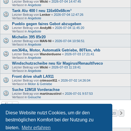
Letzter Beitrag von
Wicki
«
2026-07-04 14:47:45
Verfasst in
Angebote
Tank Alu 400 l neu 116x60x68cm³
Letzter Beitrag von
Lenker
«
2026-07-04 12:47:26
Verfasst in
Angebote
Pueblo gegen faires Gebot abzugeben
Letzter Beitrag von
Andy86
«
2026-07-04 11:45:20
Verfasst in
Angebote
Michelin 395 85r20
Letzter Beitrag von
MAN-NI
«
2026-07-04 10:56:51
Verfasst in
Angebote
om364la, Motor, Automatik Getriebe, 80Tkm, vhb
Letzter Beitrag von
Wanderduene
«
2026-07-03 17:21:41
Verfasst in
Angebote
Windschutzscheibe neu für Magirus/Renault/Iveco
Letzter Beitrag von
Wicki
«
2026-07-03 11:19:41
Verfasst in
Angebote
Front drive shaft LA911
Letzter Beitrag von
crimson911
«
2026-07-02 14:26:04
Verfasst in
Motor & Getriebe
Suche 12M18 Vorderachse
Letzter Beitrag von
martinaustirol
«
2026-07-01 9:57:53
Verfasst in
Gesuche
Seite
1
von
20
Diese Website nutzt Cookies, um dir den
1
2
3
4
5
20
Nä
Die Suche ergab mehr als 1000 Treffer
…
bestmöglichen Komfort bei der Nutzung zu
bieten.
Mehr erfahren