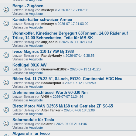
Berge - Zugösen
Letzter Beitrag von
mksteyr
«
2026-07-17 21:07:03
Verfasst in
Angebote
Kanisterhalter schweizer Armee
Letzter Beitrag von
mksteyr
«
2026-07-17 21:03:09
Verfasst in
Angebote
Wohnkoffer, Kinetischer Bergegurt 63Tonnen, 14.00 Räder auf
Trilex, 14.00 Schneeketten, Teile für MB SK
Letzter Beitrag von
all(r)addin
«
2026-07-17 16:17:53
Verfasst in
Angebote
Iveco Magirus 110-17 AW Bj 1988
Letzter Beitrag von
RandyHandy
«
2026-07-14 9:38:56
Verfasst in
Angebote
Kotflügel 9016 AW
Letzter Beitrag von
Grauerwolf1802
«
2026-07-13 11:41:20
Verfasst in
Angebote
Räder 6st. 11,75-22,5", 8-Loch, Et120, Continental HDC Neu
Letzter Beitrag von
Bomberpilot
«
2026-07-12 16:55:50
Verfasst in
Angebote
Drehmomentschlüssel Würth 60-330 Nm
Letzter Beitrag von
VHIH
«
2026-07-07 11:34:36
Verfasst in
Angebote
Biete: Motor MAN D2565 M/168 und Getriebe ZF S6-65
Letzter Beitrag von
Alter Tanker
«
2026-07-06 18:52:09
Verfasst in
Angebote
Solarmodule für Tesla
Letzter Beitrag von
Solarer
«
2026-07-05 21:41:46
Verfasst in
Angebote
Abgasrohr für Iveco