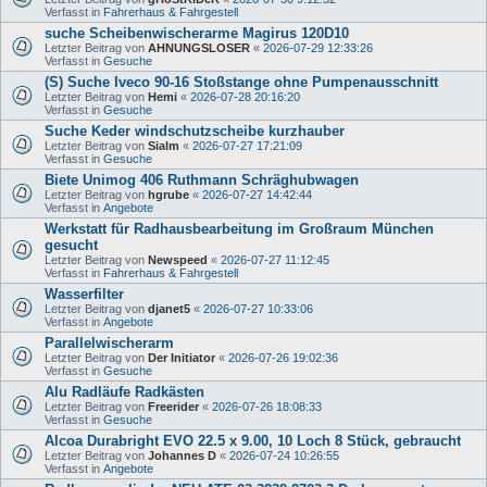
Verfasst in
Fahrerhaus & Fahrgestell
suche Scheibenwischerarme Magirus 120D10
Letzter Beitrag von
AHNUNGSLOSER
«
2026-07-29 12:33:26
Verfasst in
Gesuche
(S) Suche Iveco 90-16 Stoßstange ohne Pumpenausschnitt
Letzter Beitrag von
Hemi
«
2026-07-28 20:16:20
Verfasst in
Gesuche
Suche Keder windschutzscheibe kurzhauber
Letzter Beitrag von
Sialm
«
2026-07-27 17:21:09
Verfasst in
Gesuche
Biete Unimog 406 Ruthmann Schräghubwagen
Letzter Beitrag von
hgrube
«
2026-07-27 14:42:44
Verfasst in
Angebote
Werkstatt für Radhausbearbeitung im Großraum München
gesucht
Letzter Beitrag von
Newspeed
«
2026-07-27 11:12:45
Verfasst in
Fahrerhaus & Fahrgestell
Wasserfilter
Letzter Beitrag von
djanet5
«
2026-07-27 10:33:06
Verfasst in
Angebote
Parallelwischerarm
Letzter Beitrag von
Der Initiator
«
2026-07-26 19:02:36
Verfasst in
Gesuche
Alu Radläufe Radkästen
Letzter Beitrag von
Freerider
«
2026-07-26 18:08:33
Verfasst in
Gesuche
Alcoa Durabright EVO 22.5 x 9.00, 10 Loch 8 Stück, gebraucht
Letzter Beitrag von
Johannes D
«
2026-07-24 10:26:55
Verfasst in
Angebote