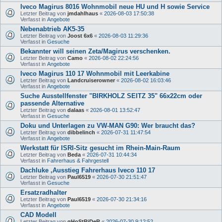
Iveco Magirus 8016 Wohnmobil neue HU und H sowie Service
Letzter Beitrag von
jmdahlhaus
«
2026-08-03 17:50:38
Verfasst in
Angebote
Nebenabtrieb AK5-35
Letzter Beitrag von
Joost 6x6
«
2026-08-03 11:29:36
Verfasst in
Gesuche
Bekannter will seinen Zeta/Magirus verschenken.
Letzter Beitrag von
Camo
«
2026-08-02 22:24:56
Verfasst in
Angebote
Iveco Magirus 110 17 Wohnmobil mit Leerkabine
Letzter Beitrag von
Landcruiserowner
«
2026-08-02 16:03:46
Verfasst in
Angebote
Suche Ausstellfenster "BIRKHOLZ SEITZ 35" 66x22cm oder
passende Alternative
Letzter Beitrag von
dalaas
«
2026-08-01 13:52:47
Verfasst in
Gesuche
Doku und Unterlagen zu VW-MAN G90: Wer braucht das?
Letzter Beitrag von
dibbelinch
«
2026-07-31 11:47:54
Verfasst in
Angebote
Werkstatt für ISRI-Sitz gesucht im Rhein-Main-Raum
Letzter Beitrag von
Beda
«
2026-07-31 10:44:34
Verfasst in
Fahrerhaus & Fahrgestell
Dachluke ,Ausstieg Fahrerhaus Iveco 110 17
Letzter Beitrag von
Paul6519
«
2026-07-30 21:51:47
Verfasst in
Gesuche
Ersatzradhalter
Letzter Beitrag von
Paul6519
«
2026-07-30 21:34:16
Verfasst in
Angebote
CAD Modell
Letzter Beitrag von
gHoStRiDeR
«
2026-07-30 9:12:52