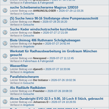
Verfasst in
Fahrerhaus & Fahrgestell
suche Scheibenwischerarme Magirus 120D10
Letzter Beitrag von
AHNUNGSLOSER
«
2026-07-29 12:33:26
Verfasst in
Gesuche
(S) Suche Iveco 90-16 Stoßstange ohne Pumpenausschnitt
Letzter Beitrag von
Hemi
«
2026-07-28 20:16:20
Verfasst in
Gesuche
Suche Keder windschutzscheibe kurzhauber
Letzter Beitrag von
Sialm
«
2026-07-27 17:21:09
Verfasst in
Gesuche
Biete Unimog 406 Ruthmann Schräghubwagen
Letzter Beitrag von
hgrube
«
2026-07-27 14:42:44
Verfasst in
Angebote
Werkstatt für Radhausbearbeitung im Großraum München
gesucht
Letzter Beitrag von
Newspeed
«
2026-07-27 11:12:45
Verfasst in
Fahrerhaus & Fahrgestell
Wasserfilter
Letzter Beitrag von
djanet5
«
2026-07-27 10:33:06
Verfasst in
Angebote
Parallelwischerarm
Letzter Beitrag von
Der Initiator
«
2026-07-26 19:02:36
Verfasst in
Gesuche
Alu Radläufe Radkästen
Letzter Beitrag von
Freerider
«
2026-07-26 18:08:33
Verfasst in
Gesuche
Alcoa Durabright EVO 22.5 x 9.00, 10 Loch 8 Stück, gebraucht
Letzter Beitrag von
Johannes D
«
2026-07-24 10:26:55
Verfasst in
Angebote