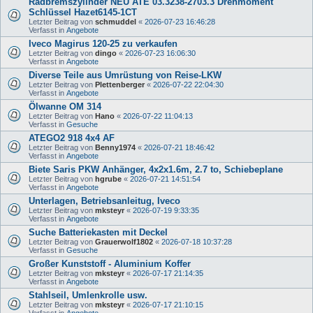
Radbremszylinder NEU ATE 03.3238-2703.3 Drehmoment
Schlüssel Hazet6145-1CT
Letzter Beitrag von
schmuddel
«
2026-07-23 16:46:28
Verfasst in
Angebote
Iveco Magirus 120-25 zu verkaufen
Letzter Beitrag von
dingo
«
2026-07-23 16:06:30
Verfasst in
Angebote
Diverse Teile aus Umrüstung von Reise-LKW
Letzter Beitrag von
Plettenberger
«
2026-07-22 22:04:30
Verfasst in
Angebote
Ölwanne OM 314
Letzter Beitrag von
Hano
«
2026-07-22 11:04:13
Verfasst in
Gesuche
ATEGO2 918 4x4 AF
Letzter Beitrag von
Benny1974
«
2026-07-21 18:46:42
Verfasst in
Angebote
Biete Saris PKW Anhänger, 4x2x1.6m, 2.7 to, Schiebeplane
Letzter Beitrag von
hgrube
«
2026-07-21 14:51:54
Verfasst in
Angebote
Unterlagen, Betriebsanleitug, Iveco
Letzter Beitrag von
mksteyr
«
2026-07-19 9:33:35
Verfasst in
Angebote
Suche Batteriekasten mit Deckel
Letzter Beitrag von
Grauerwolf1802
«
2026-07-18 10:37:28
Verfasst in
Gesuche
Großer Kunststoff - Aluminium Koffer
Letzter Beitrag von
mksteyr
«
2026-07-17 21:14:35
Verfasst in
Angebote
Stahlseil, Umlenkrolle usw.
Letzter Beitrag von
mksteyr
«
2026-07-17 21:10:15
Verfasst in
Angebote