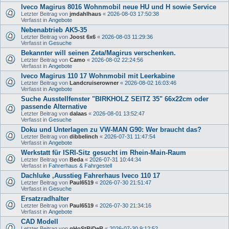
Iveco Magirus 8016 Wohnmobil neue HU und H sowie Service
Letzter Beitrag von
jmdahlhaus
«
2026-08-03 17:50:38
Verfasst in
Angebote
Nebenabtrieb AK5-35
Letzter Beitrag von
Joost 6x6
«
2026-08-03 11:29:36
Verfasst in
Gesuche
Bekannter will seinen Zeta/Magirus verschenken.
Letzter Beitrag von
Camo
«
2026-08-02 22:24:56
Verfasst in
Angebote
Iveco Magirus 110 17 Wohnmobil mit Leerkabine
Letzter Beitrag von
Landcruiserowner
«
2026-08-02 16:03:46
Verfasst in
Angebote
Suche Ausstellfenster "BIRKHOLZ SEITZ 35" 66x22cm oder
passende Alternative
Letzter Beitrag von
dalaas
«
2026-08-01 13:52:47
Verfasst in
Gesuche
Doku und Unterlagen zu VW-MAN G90: Wer braucht das?
Letzter Beitrag von
dibbelinch
«
2026-07-31 11:47:54
Verfasst in
Angebote
Werkstatt für ISRI-Sitz gesucht im Rhein-Main-Raum
Letzter Beitrag von
Beda
«
2026-07-31 10:44:34
Verfasst in
Fahrerhaus & Fahrgestell
Dachluke ,Ausstieg Fahrerhaus Iveco 110 17
Letzter Beitrag von
Paul6519
«
2026-07-30 21:51:47
Verfasst in
Gesuche
Ersatzradhalter
Letzter Beitrag von
Paul6519
«
2026-07-30 21:34:16
Verfasst in
Angebote
CAD Modell
Letzter Beitrag von
gHoStRiDeR
«
2026-07-30 9:12:52