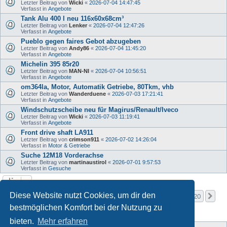
Letzter Beitrag von
Wicki
«
2026-07-04 14:47:45
Verfasst in
Angebote
Tank Alu 400 l neu 116x60x68cm³
Letzter Beitrag von
Lenker
«
2026-07-04 12:47:26
Verfasst in
Angebote
Pueblo gegen faires Gebot abzugeben
Letzter Beitrag von
Andy86
«
2026-07-04 11:45:20
Verfasst in
Angebote
Michelin 395 85r20
Letzter Beitrag von
MAN-NI
«
2026-07-04 10:56:51
Verfasst in
Angebote
om364la, Motor, Automatik Getriebe, 80Tkm, vhb
Letzter Beitrag von
Wanderduene
«
2026-07-03 17:21:41
Verfasst in
Angebote
Windschutzscheibe neu für Magirus/Renault/Iveco
Letzter Beitrag von
Wicki
«
2026-07-03 11:19:41
Verfasst in
Angebote
Front drive shaft LA911
Letzter Beitrag von
crimson911
«
2026-07-02 14:26:04
Verfasst in
Motor & Getriebe
Suche 12M18 Vorderachse
Letzter Beitrag von
martinaustirol
«
2026-07-01 9:57:53
Verfasst in
Gesuche
Seite
1
von
20
Diese Website nutzt Cookies, um dir den
1
2
3
4
5
20
Nä
Die Suche ergab mehr als 1000 Treffer
…
bestmöglichen Komfort bei der Nutzung zu
bieten.
Mehr erfahren