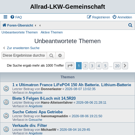
Allrad-LKW-Gemeinschaft
FAQ
Registrieren
Anmelden
S
Foren-Übersicht
Unbeantwortete Themen
Aktive Themen
u
Unbeantwortete Themen
c
h
Zur erweiterten Suche
e
Suche
Erweiterte Suche
Seite
1
von
20
1
2
3
4
5
20
Nä
Die Suche ergab mehr als 1000 Treffer
…
Themen
1 x Ultimatron France LiFePO4 150 Ah Batterie. Lithium-Batterie
Letzter Beitrag von
Donnerlaster
«
2026-08-07 13:02:35
Verfasst in
Angebote
Biete 5 Felgen 8-Loch mit 14,5R20
Letzter Beitrag von
Hans-Alteisenfahrer
«
2026-08-06 21:28:11
Verfasst in
Angebote
Suche Cetoni Apa Getriebe
Letzter Beitrag von
hanomagmaddin
«
2026-08-06 19:21:50
Verfasst in
Gesuche
Verkaufe div. Filter
Letzter Beitrag von
MichaelW
«
2026-08-04 16:29:45
Verfasst in
Angebote