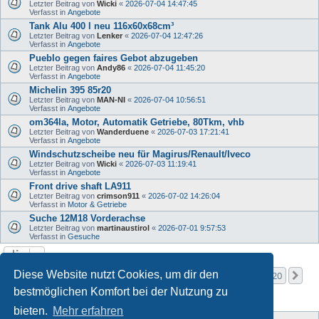
Letzter Beitrag von
Wicki
«
2026-07-04 14:47:45
Verfasst in
Angebote
Tank Alu 400 l neu 116x60x68cm³
Letzter Beitrag von
Lenker
«
2026-07-04 12:47:26
Verfasst in
Angebote
Pueblo gegen faires Gebot abzugeben
Letzter Beitrag von
Andy86
«
2026-07-04 11:45:20
Verfasst in
Angebote
Michelin 395 85r20
Letzter Beitrag von
MAN-NI
«
2026-07-04 10:56:51
Verfasst in
Angebote
om364la, Motor, Automatik Getriebe, 80Tkm, vhb
Letzter Beitrag von
Wanderduene
«
2026-07-03 17:21:41
Verfasst in
Angebote
Windschutzscheibe neu für Magirus/Renault/Iveco
Letzter Beitrag von
Wicki
«
2026-07-03 11:19:41
Verfasst in
Angebote
Front drive shaft LA911
Letzter Beitrag von
crimson911
«
2026-07-02 14:26:04
Verfasst in
Motor & Getriebe
Suche 12M18 Vorderachse
Letzter Beitrag von
martinaustirol
«
2026-07-01 9:57:53
Verfasst in
Gesuche
Seite
1
von
20
Diese Website nutzt Cookies, um dir den
1
2
3
4
5
20
Nä
Die Suche ergab mehr als 1000 Treffer
…
bestmöglichen Komfort bei der Nutzung zu
bieten.
Mehr erfahren