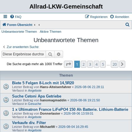
Allrad-LKW-Gemeinschaft
FAQ
Registrieren
Anmelden
S
Foren-Übersicht
Unbeantwortete Themen
Aktive Themen
u
Unbeantwortete Themen
c
h
Zur erweiterten Suche
e
Suche
Erweiterte Suche
Seite
1
von
20
1
2
3
4
5
20
Nä
Die Suche ergab mehr als 1000 Treffer
…
Themen
Biete 5 Felgen 8-Loch mit 14,5R20
Letzter Beitrag von
Hans-Alteisenfahrer
«
2026-08-06 21:28:11
Verfasst in
Angebote
Suche Cetoni Apa Getriebe
Letzter Beitrag von
hanomagmaddin
«
2026-08-06 19:21:50
Verfasst in
Gesuche
1 x Ultimatron France LiFePO4 150 Ah Batterie. Lithium-Batterie
Letzter Beitrag von
Donnerlaster
«
2026-08-06 13:59:01
Verfasst in
Angebote
Verkaufe div. Filter
Letzter Beitrag von
MichaelW
«
2026-08-04 16:29:45
Verfasst in
Angebote