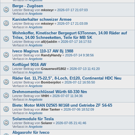
Berge - Zugösen
Letzter Beitrag von
mksteyr
«
2026-07-17 21:07:03
Verfasst in
Angebote
Kanisterhalter schweizer Armee
Letzter Beitrag von
mksteyr
«
2026-07-17 21:03:09
Verfasst in
Angebote
Wohnkoffer, Kinetischer Bergegurt 63Tonnen, 14.00 Räder auf
Trilex, 14.00 Schneeketten, Teile für MB SK
Letzter Beitrag von
all(r)addin
«
2026-07-17 16:17:53
Verfasst in
Angebote
Iveco Magirus 110-17 AW Bj 1988
Letzter Beitrag von
RandyHandy
«
2026-07-14 9:38:56
Verfasst in
Angebote
Kotflügel 9016 AW
Letzter Beitrag von
Grauerwolf1802
«
2026-07-13 11:41:20
Verfasst in
Angebote
Räder 6st. 11,75-22,5", 8-Loch, Et120, Continental HDC Neu
Letzter Beitrag von
Bomberpilot
«
2026-07-12 16:55:50
Verfasst in
Angebote
Drehmomentschlüssel Würth 60-330 Nm
Letzter Beitrag von
VHIH
«
2026-07-07 11:34:36
Verfasst in
Angebote
Biete: Motor MAN D2565 M/168 und Getriebe ZF S6-65
Letzter Beitrag von
Alter Tanker
«
2026-07-06 18:52:09
Verfasst in
Angebote
Solarmodule für Tesla
Letzter Beitrag von
Solarer
«
2026-07-05 21:41:46
Verfasst in
Angebote
Abgasrohr für Iveco