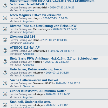
Radbremszylinder NEU ATE 03.3238-2703.3 Drehmoment
Schlüssel Hazet6145-1CT
Letzter Beitrag von
schmuddel
«
2026-07-23 16:46:28
Verfasst in
Angebote
Iveco Magirus 120-25 zu verkaufen
Letzter Beitrag von
dingo
«
2026-07-23 16:06:30
Verfasst in
Angebote
Diverse Teile aus Umrüstung von Reise-LKW
Letzter Beitrag von
Plettenberger
«
2026-07-22 22:04:30
Verfasst in
Angebote
Ölwanne OM 314
Letzter Beitrag von
Hano
«
2026-07-22 11:04:13
Verfasst in
Gesuche
ATEGO2 918 4x4 AF
Letzter Beitrag von
Benny1974
«
2026-07-21 18:46:42
Verfasst in
Angebote
Biete Saris PKW Anhänger, 4x2x1.6m, 2.7 to, Schiebeplane
Letzter Beitrag von
hgrube
«
2026-07-21 14:51:54
Verfasst in
Angebote
Unterlagen, Betriebsanleitug, Iveco
Letzter Beitrag von
mksteyr
«
2026-07-19 9:33:35
Verfasst in
Angebote
Suche Batteriekasten mit Deckel
Letzter Beitrag von
Grauerwolf1802
«
2026-07-18 10:37:28
Verfasst in
Gesuche
Großer Kunststoff - Aluminium Koffer
Letzter Beitrag von
mksteyr
«
2026-07-17 21:14:35
Verfasst in
Angebote
Stahlseil, Umlenkrolle usw.
Letzter Beitrag von
mksteyr
«
2026-07-17 21:10:15
Verfasst in
Angebote