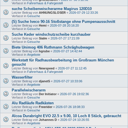
Verfasst in
Fahrerhaus & Fahrgestell
suche Scheibenwischerarme Magirus 120D10
Letzter Beitrag von
AHNUNGSLOSER
«
2026-07-29 12:33:26
Verfasst in
Gesuche
(S) Suche Iveco 90-16 Stoßstange ohne Pumpenausschnitt
Letzter Beitrag von
Hemi
«
2026-07-28 20:16:20
Verfasst in
Gesuche
Suche Keder windschutzscheibe kurzhauber
Letzter Beitrag von
Sialm
«
2026-07-27 17:21:09
Verfasst in
Gesuche
Biete Unimog 406 Ruthmann Schräghubwagen
Letzter Beitrag von
hgrube
«
2026-07-27 14:42:44
Verfasst in
Angebote
Werkstatt für Radhausbearbeitung im Großraum München
gesucht
Letzter Beitrag von
Newspeed
«
2026-07-27 11:12:45
Verfasst in
Fahrerhaus & Fahrgestell
Wasserfilter
Letzter Beitrag von
djanet5
«
2026-07-27 10:33:06
Verfasst in
Angebote
Parallelwischerarm
Letzter Beitrag von
Der Initiator
«
2026-07-26 19:02:36
Verfasst in
Gesuche
Alu Radläufe Radkästen
Letzter Beitrag von
Freerider
«
2026-07-26 18:08:33
Verfasst in
Gesuche
Alcoa Durabright EVO 22.5 x 9.00, 10 Loch 8 Stück, gebraucht
Letzter Beitrag von
Johannes D
«
2026-07-24 10:26:55
Verfasst in
Angebote