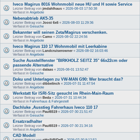
Iveco Magirus 8016 Wohnmobil neue HU und H sowie Service
Letzter Beitrag von
jmdahlhaus
«
2026-08-03 17:50:38
Verfasst in
Angebote
Nebenabtrieb AK5-35
Letzter Beitrag von
Joost 6x6
«
2026-08-03 11:29:36
Verfasst in
Gesuche
Bekannter will seinen Zeta/Magirus verschenken.
Letzter Beitrag von
Camo
«
2026-08-02 22:24:56
Verfasst in
Angebote
Iveco Magirus 110 17 Wohnmobil mit Leerkabine
Letzter Beitrag von
Landcruiserowner
«
2026-08-02 16:03:46
Verfasst in
Angebote
Suche Ausstellfenster "BIRKHOLZ SEITZ 35" 66x22cm oder
passende Alternative
Letzter Beitrag von
dalaas
«
2026-08-01 13:52:47
Verfasst in
Gesuche
Doku und Unterlagen zu VW-MAN G90: Wer braucht das?
Letzter Beitrag von
dibbelinch
«
2026-07-31 11:47:54
Verfasst in
Angebote
Werkstatt für ISRI-Sitz gesucht im Rhein-Main-Raum
Letzter Beitrag von
Beda
«
2026-07-31 10:44:34
Verfasst in
Fahrerhaus & Fahrgestell
Dachluke ,Ausstieg Fahrerhaus Iveco 110 17
Letzter Beitrag von
Paul6519
«
2026-07-30 21:51:47
Verfasst in
Gesuche
Ersatzradhalter
Letzter Beitrag von
Paul6519
«
2026-07-30 21:34:16
Verfasst in
Angebote
CAD Modell
Letzter Beitrag von
gHoStRiDeR
«
2026-07-30 9:12:52