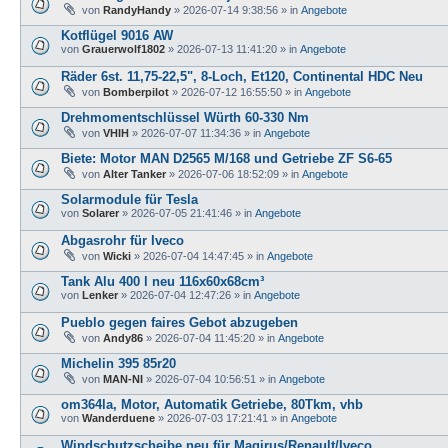
von
RandyHandy
»
2026-07-14 9:38:56
» in
Angebote
Kotflügel 9016 AW
von
Grauerwolf1802
»
2026-07-13 11:41:20
» in
Angebote
Räder 6st. 11,75-22,5", 8-Loch, Et120, Continental HDC Neu
von
Bomberpilot
»
2026-07-12 16:55:50
» in
Angebote
Drehmomentschlüssel Würth 60-330 Nm
von
VHIH
»
2026-07-07 11:34:36
» in
Angebote
Biete: Motor MAN D2565 M/168 und Getriebe ZF S6-65
von
Alter Tanker
»
2026-07-06 18:52:09
» in
Angebote
Solarmodule für Tesla
von
Solarer
»
2026-07-05 21:41:46
» in
Angebote
Abgasrohr für Iveco
von
Wicki
»
2026-07-04 14:47:45
» in
Angebote
Tank Alu 400 l neu 116x60x68cm³
von
Lenker
»
2026-07-04 12:47:26
» in
Angebote
Pueblo gegen faires Gebot abzugeben
von
Andy86
»
2026-07-04 11:45:20
» in
Angebote
Michelin 395 85r20
von
MAN-NI
»
2026-07-04 10:56:51
» in
Angebote
om364la, Motor, Automatik Getriebe, 80Tkm, vhb
von
Wanderduene
»
2026-07-03 17:21:41
» in
Angebote
Windschutzscheibe neu für Magirus/Renault/Iveco