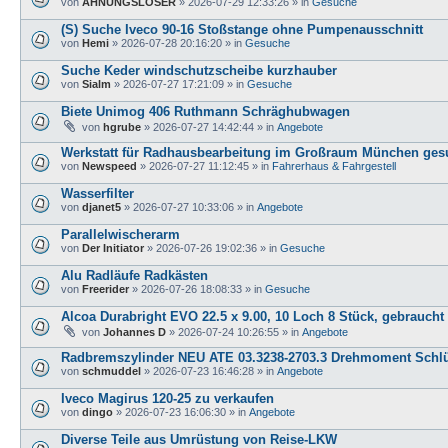
von
AHNUNGSLOSER
»
2026-07-29 12:33:26
» in
Gesuche
(S) Suche Iveco 90-16 Stoßstange ohne Pumpenausschnitt
von
Hemi
»
2026-07-28 20:16:20
» in
Gesuche
Suche Keder windschutzscheibe kurzhauber
von
Sialm
»
2026-07-27 17:21:09
» in
Gesuche
Biete Unimog 406 Ruthmann Schräghubwagen
von
hgrube
»
2026-07-27 14:42:44
» in
Angebote
Werkstatt für Radhausbearbeitung im Großraum München ges
von
Newspeed
»
2026-07-27 11:12:45
» in
Fahrerhaus & Fahrgestell
Wasserfilter
von
djanet5
»
2026-07-27 10:33:06
» in
Angebote
Parallelwischerarm
von
Der Initiator
»
2026-07-26 19:02:36
» in
Gesuche
Alu Radläufe Radkästen
von
Freerider
»
2026-07-26 18:08:33
» in
Gesuche
Alcoa Durabright EVO 22.5 x 9.00, 10 Loch 8 Stück, gebraucht
von
Johannes D
»
2026-07-24 10:26:55
» in
Angebote
Radbremszylinder NEU ATE 03.3238-2703.3 Drehmoment Schlü
von
schmuddel
»
2026-07-23 16:46:28
» in
Angebote
Iveco Magirus 120-25 zu verkaufen
von
dingo
»
2026-07-23 16:06:30
» in
Angebote
Diverse Teile aus Umrüstung von Reise-LKW