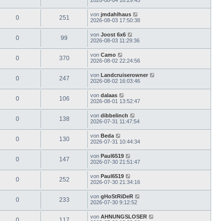
von
jmdahlhaus
0
251
2026-08-03 17:50:38
von
Joost 6x6
0
99
2026-08-03 11:29:36
von
Camo
0
370
2026-08-02 22:24:56
von
Landcruiserowner
0
247
2026-08-02 16:03:46
von
dalaas
0
106
2026-08-01 13:52:47
von
dibbelinch
0
138
2026-07-31 11:47:54
von
Beda
0
130
2026-07-31 10:44:34
von
Paul6519
0
147
2026-07-30 21:51:47
von
Paul6519
0
252
2026-07-30 21:34:16
von
gHoStRiDeR
0
233
2026-07-30 9:12:52
von
AHNUNGSLOSER
0
117