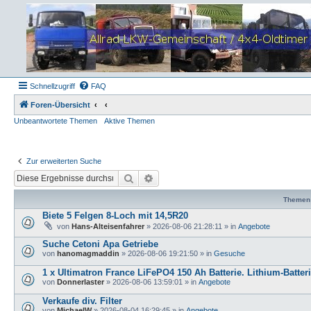
Schnellzugriff
FAQ
Foren-Übersicht
Unbeantwortete Themen
Aktive Themen
Zur erweiterten Suche
Suche
Erweiterte Suche
Themen
Biete 5 Felgen 8-Loch mit 14,5R20
von
Hans-Alteisenfahrer
»
2026-08-06 21:28:11
» in
Angebote
Suche Cetoni Apa Getriebe
von
hanomagmaddin
»
2026-08-06 19:21:50
» in
Gesuche
1 x Ultimatron France LiFePO4 150 Ah Batterie. Lithium-Batter
von
Donnerlaster
»
2026-08-06 13:59:01
» in
Angebote
Verkaufe div. Filter
von
MichaelW
»
2026-08-04 16:29:45
» in
Angebote