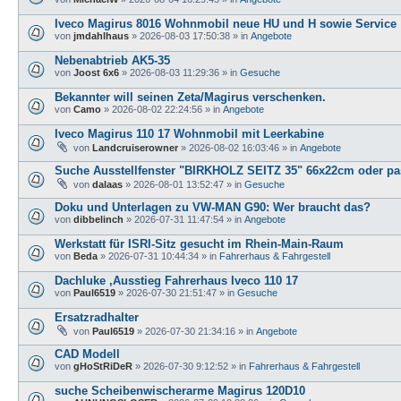
Iveco Magirus 8016 Wohnmobil neue HU und H sowie Service
von
jmdahlhaus
»
2026-08-03 17:50:38
» in
Angebote
Nebenabtrieb AK5-35
von
Joost 6x6
»
2026-08-03 11:29:36
» in
Gesuche
Bekannter will seinen Zeta/Magirus verschenken.
von
Camo
»
2026-08-02 22:24:56
» in
Angebote
Iveco Magirus 110 17 Wohnmobil mit Leerkabine
von
Landcruiserowner
»
2026-08-02 16:03:46
» in
Angebote
Suche Ausstellfenster "BIRKHOLZ SEITZ 35" 66x22cm oder pas
von
dalaas
»
2026-08-01 13:52:47
» in
Gesuche
Doku und Unterlagen zu VW-MAN G90: Wer braucht das?
von
dibbelinch
»
2026-07-31 11:47:54
» in
Angebote
Werkstatt für ISRI-Sitz gesucht im Rhein-Main-Raum
von
Beda
»
2026-07-31 10:44:34
» in
Fahrerhaus & Fahrgestell
Dachluke ,Ausstieg Fahrerhaus Iveco 110 17
von
Paul6519
»
2026-07-30 21:51:47
» in
Gesuche
Ersatzradhalter
von
Paul6519
»
2026-07-30 21:34:16
» in
Angebote
CAD Modell
von
gHoStRiDeR
»
2026-07-30 9:12:52
» in
Fahrerhaus & Fahrgestell
suche Scheibenwischerarme Magirus 120D10