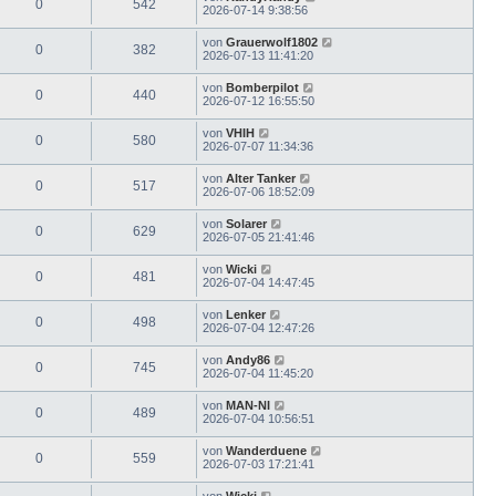
0
542
2026-07-14 9:38:56
von
Grauerwolf1802
0
382
2026-07-13 11:41:20
von
Bomberpilot
0
440
2026-07-12 16:55:50
von
VHIH
0
580
2026-07-07 11:34:36
von
Alter Tanker
0
517
2026-07-06 18:52:09
von
Solarer
0
629
2026-07-05 21:41:46
von
Wicki
0
481
2026-07-04 14:47:45
von
Lenker
0
498
2026-07-04 12:47:26
von
Andy86
0
745
2026-07-04 11:45:20
von
MAN-NI
0
489
2026-07-04 10:56:51
von
Wanderduene
0
559
2026-07-03 17:21:41
von
Wicki