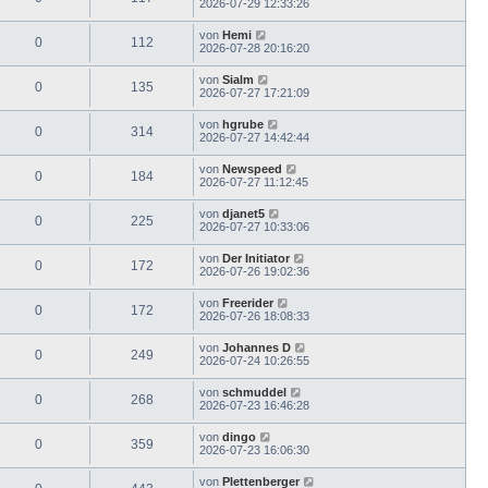
2026-07-29 12:33:26
von
Hemi
0
112
2026-07-28 20:16:20
von
Sialm
0
135
2026-07-27 17:21:09
von
hgrube
0
314
2026-07-27 14:42:44
von
Newspeed
0
184
2026-07-27 11:12:45
von
djanet5
0
225
2026-07-27 10:33:06
von
Der Initiator
0
172
2026-07-26 19:02:36
von
Freerider
0
172
2026-07-26 18:08:33
von
Johannes D
0
249
2026-07-24 10:26:55
von
schmuddel
0
268
2026-07-23 16:46:28
von
dingo
0
359
2026-07-23 16:06:30
von
Plettenberger