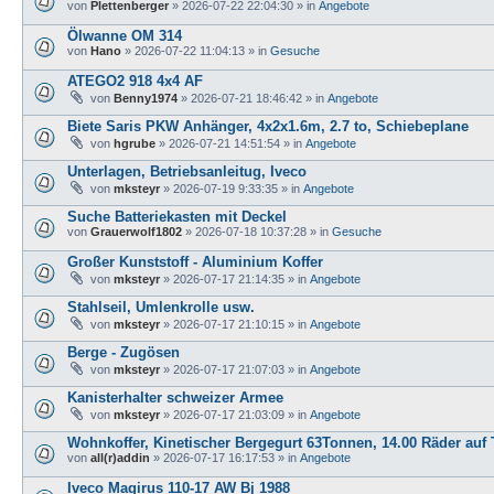
von
Plettenberger
»
2026-07-22 22:04:30
» in
Angebote
Ölwanne OM 314
von
Hano
»
2026-07-22 11:04:13
» in
Gesuche
ATEGO2 918 4x4 AF
von
Benny1974
»
2026-07-21 18:46:42
» in
Angebote
Biete Saris PKW Anhänger, 4x2x1.6m, 2.7 to, Schiebeplane
von
hgrube
»
2026-07-21 14:51:54
» in
Angebote
Unterlagen, Betriebsanleitug, Iveco
von
mksteyr
»
2026-07-19 9:33:35
» in
Angebote
Suche Batteriekasten mit Deckel
von
Grauerwolf1802
»
2026-07-18 10:37:28
» in
Gesuche
Großer Kunststoff - Aluminium Koffer
von
mksteyr
»
2026-07-17 21:14:35
» in
Angebote
Stahlseil, Umlenkrolle usw.
von
mksteyr
»
2026-07-17 21:10:15
» in
Angebote
Berge - Zugösen
von
mksteyr
»
2026-07-17 21:07:03
» in
Angebote
Kanisterhalter schweizer Armee
von
mksteyr
»
2026-07-17 21:03:09
» in
Angebote
Wohnkoffer, Kinetischer Bergegurt 63Tonnen, 14.00 Räder auf T
von
all(r)addin
»
2026-07-17 16:17:53
» in
Angebote
Iveco Magirus 110-17 AW Bj 1988