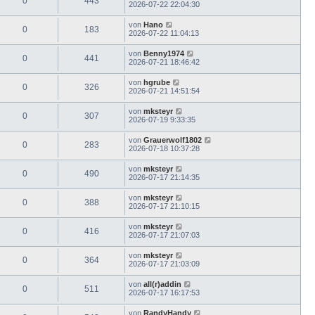
0
443
2026-07-22 22:04:30
von
Hano
0
183
2026-07-22 11:04:13
von
Benny1974
0
441
2026-07-21 18:46:42
von
hgrube
0
326
2026-07-21 14:51:54
von
mksteyr
0
307
2026-07-19 9:33:35
von
Grauerwolf1802
0
283
2026-07-18 10:37:28
von
mksteyr
0
490
2026-07-17 21:14:35
von
mksteyr
0
388
2026-07-17 21:10:15
von
mksteyr
0
416
2026-07-17 21:07:03
von
mksteyr
0
364
2026-07-17 21:03:09
von
all(r)addin
0
511
2026-07-17 16:17:53
von
RandyHandy