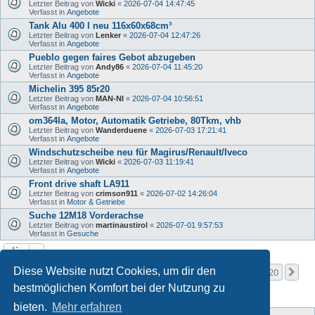
Letzter Beitrag von
Wicki
«
2026-07-04 14:47:45
Verfasst in
Angebote
Tank Alu 400 l neu 116x60x68cm³
Letzter Beitrag von
Lenker
«
2026-07-04 12:47:26
Verfasst in
Angebote
Pueblo gegen faires Gebot abzugeben
Letzter Beitrag von
Andy86
«
2026-07-04 11:45:20
Verfasst in
Angebote
Michelin 395 85r20
Letzter Beitrag von
MAN-NI
«
2026-07-04 10:56:51
Verfasst in
Angebote
om364la, Motor, Automatik Getriebe, 80Tkm, vhb
Letzter Beitrag von
Wanderduene
«
2026-07-03 17:21:41
Verfasst in
Angebote
Windschutzscheibe neu für Magirus/Renault/Iveco
Letzter Beitrag von
Wicki
«
2026-07-03 11:19:41
Verfasst in
Angebote
Front drive shaft LA911
Letzter Beitrag von
crimson911
«
2026-07-02 14:26:04
Verfasst in
Motor & Getriebe
Suche 12M18 Vorderachse
Letzter Beitrag von
martinaustirol
«
2026-07-01 9:57:53
Verfasst in
Gesuche
Seite
1
von
20
Diese Website nutzt Cookies, um dir den
1
2
3
4
5
20
Nä
Die Suche ergab mehr als 1000 Treffer
…
bestmöglichen Komfort bei der Nutzung zu
bieten.
Mehr erfahren