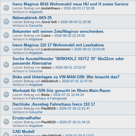
Iveco Magirus 8016 Wohnmobil neue HU und H sowie Service
Letzter Beitrag von
jmdahlhaus
«
2026-08-03 17:50:38
Verfasst in
Angebote
Nebenabtrieb AK5-35
Letzter Beitrag von
Joost 6x6
«
2026-08-03 11:29:36
Verfasst in
Gesuche
Bekannter will seinen Zeta/Magirus verschenken.
Letzter Beitrag von
Camo
«
2026-08-02 22:24:56
Verfasst in
Angebote
Iveco Magirus 110 17 Wohnmobil mit Leerkabine
Letzter Beitrag von
Landcruiserowner
«
2026-08-02 16:03:46
Verfasst in
Angebote
Suche Ausstellfenster "BIRKHOLZ SEITZ 35" 66x22cm oder
passende Alternative
Letzter Beitrag von
dalaas
«
2026-08-01 13:52:47
Verfasst in
Gesuche
Doku und Unterlagen zu VW-MAN G90: Wer braucht das?
Letzter Beitrag von
dibbelinch
«
2026-07-31 11:47:54
Verfasst in
Angebote
Werkstatt für ISRI-Sitz gesucht im Rhein-Main-Raum
Letzter Beitrag von
Beda
«
2026-07-31 10:44:34
Verfasst in
Fahrerhaus & Fahrgestell
Dachluke ,Ausstieg Fahrerhaus Iveco 110 17
Letzter Beitrag von
Paul6519
«
2026-07-30 21:51:47
Verfasst in
Gesuche
Ersatzradhalter
Letzter Beitrag von
Paul6519
«
2026-07-30 21:34:16
Verfasst in
Angebote
CAD Modell
Letzter Beitrag von
gHoStRiDeR
«
2026-07-30 9:12:52