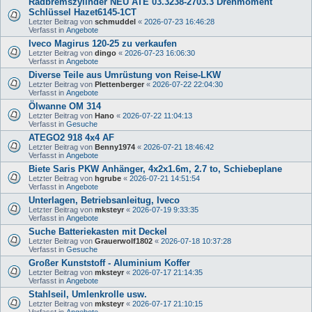
Radbremszylinder NEU ATE 03.3238-2703.3 Drehmoment
Schlüssel Hazet6145-1CT
Letzter Beitrag von
schmuddel
«
2026-07-23 16:46:28
Verfasst in
Angebote
Iveco Magirus 120-25 zu verkaufen
Letzter Beitrag von
dingo
«
2026-07-23 16:06:30
Verfasst in
Angebote
Diverse Teile aus Umrüstung von Reise-LKW
Letzter Beitrag von
Plettenberger
«
2026-07-22 22:04:30
Verfasst in
Angebote
Ölwanne OM 314
Letzter Beitrag von
Hano
«
2026-07-22 11:04:13
Verfasst in
Gesuche
ATEGO2 918 4x4 AF
Letzter Beitrag von
Benny1974
«
2026-07-21 18:46:42
Verfasst in
Angebote
Biete Saris PKW Anhänger, 4x2x1.6m, 2.7 to, Schiebeplane
Letzter Beitrag von
hgrube
«
2026-07-21 14:51:54
Verfasst in
Angebote
Unterlagen, Betriebsanleitug, Iveco
Letzter Beitrag von
mksteyr
«
2026-07-19 9:33:35
Verfasst in
Angebote
Suche Batteriekasten mit Deckel
Letzter Beitrag von
Grauerwolf1802
«
2026-07-18 10:37:28
Verfasst in
Gesuche
Großer Kunststoff - Aluminium Koffer
Letzter Beitrag von
mksteyr
«
2026-07-17 21:14:35
Verfasst in
Angebote
Stahlseil, Umlenkrolle usw.
Letzter Beitrag von
mksteyr
«
2026-07-17 21:10:15
Verfasst in
Angebote