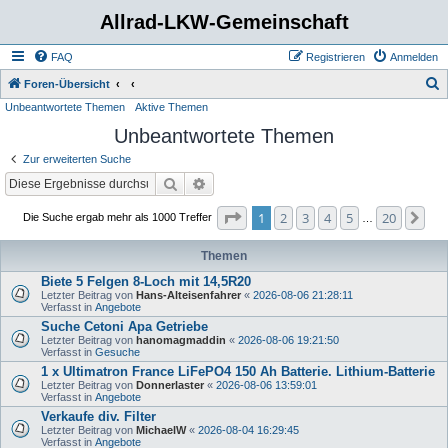
Allrad-LKW-Gemeinschaft
FAQ
Registrieren
Anmelden
S
Foren-Übersicht
Unbeantwortete Themen
Aktive Themen
u
Unbeantwortete Themen
c
h
Zur erweiterten Suche
e
Suche
Erweiterte Suche
Seite
1
von
20
1
2
3
4
5
20
Nä
Die Suche ergab mehr als 1000 Treffer
…
Themen
Biete 5 Felgen 8-Loch mit 14,5R20
Letzter Beitrag von
Hans-Alteisenfahrer
«
2026-08-06 21:28:11
Verfasst in
Angebote
Suche Cetoni Apa Getriebe
Letzter Beitrag von
hanomagmaddin
«
2026-08-06 19:21:50
Verfasst in
Gesuche
1 x Ultimatron France LiFePO4 150 Ah Batterie. Lithium-Batterie
Letzter Beitrag von
Donnerlaster
«
2026-08-06 13:59:01
Verfasst in
Angebote
Verkaufe div. Filter
Letzter Beitrag von
MichaelW
«
2026-08-04 16:29:45
Verfasst in
Angebote