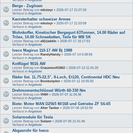
Berge - Zugösen
Letzter Beitrag von
mksteyr
«
2026-07-17 21:07:03
Verfasst in
Angebote
Kanisterhalter schweizer Armee
Letzter Beitrag von
mksteyr
«
2026-07-17 21:03:09
Verfasst in
Angebote
Wohnkoffer, Kinetischer Bergegurt 63Tonnen, 14.00 Räder auf
Trilex, 14.00 Schneeketten, Teile für MB SK
Letzter Beitrag von
all(r)addin
«
2026-07-17 16:17:53
Verfasst in
Angebote
Iveco Magirus 110-17 AW Bj 1988
Letzter Beitrag von
RandyHandy
«
2026-07-14 9:38:56
Verfasst in
Angebote
Kotflügel 9016 AW
Letzter Beitrag von
Grauerwolf1802
«
2026-07-13 11:41:20
Verfasst in
Angebote
Räder 6st. 11,75-22,5", 8-Loch, Et120, Continental HDC Neu
Letzter Beitrag von
Bomberpilot
«
2026-07-12 16:55:50
Verfasst in
Angebote
Drehmomentschlüssel Würth 60-330 Nm
Letzter Beitrag von
VHIH
«
2026-07-07 11:34:36
Verfasst in
Angebote
Biete: Motor MAN D2565 M/168 und Getriebe ZF S6-65
Letzter Beitrag von
Alter Tanker
«
2026-07-06 18:52:09
Verfasst in
Angebote
Solarmodule für Tesla
Letzter Beitrag von
Solarer
«
2026-07-05 21:41:46
Verfasst in
Angebote
Abgasrohr für Iveco