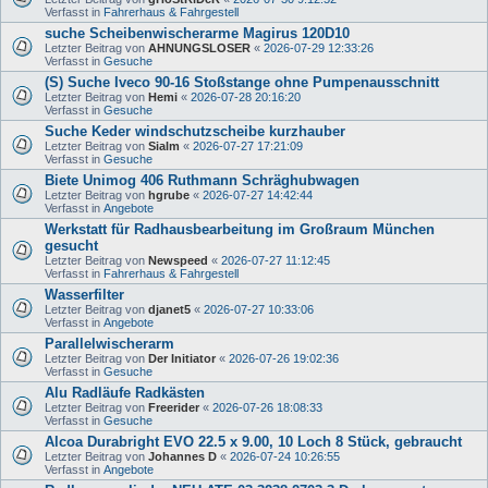
Verfasst in
Fahrerhaus & Fahrgestell
suche Scheibenwischerarme Magirus 120D10
Letzter Beitrag von
AHNUNGSLOSER
«
2026-07-29 12:33:26
Verfasst in
Gesuche
(S) Suche Iveco 90-16 Stoßstange ohne Pumpenausschnitt
Letzter Beitrag von
Hemi
«
2026-07-28 20:16:20
Verfasst in
Gesuche
Suche Keder windschutzscheibe kurzhauber
Letzter Beitrag von
Sialm
«
2026-07-27 17:21:09
Verfasst in
Gesuche
Biete Unimog 406 Ruthmann Schräghubwagen
Letzter Beitrag von
hgrube
«
2026-07-27 14:42:44
Verfasst in
Angebote
Werkstatt für Radhausbearbeitung im Großraum München
gesucht
Letzter Beitrag von
Newspeed
«
2026-07-27 11:12:45
Verfasst in
Fahrerhaus & Fahrgestell
Wasserfilter
Letzter Beitrag von
djanet5
«
2026-07-27 10:33:06
Verfasst in
Angebote
Parallelwischerarm
Letzter Beitrag von
Der Initiator
«
2026-07-26 19:02:36
Verfasst in
Gesuche
Alu Radläufe Radkästen
Letzter Beitrag von
Freerider
«
2026-07-26 18:08:33
Verfasst in
Gesuche
Alcoa Durabright EVO 22.5 x 9.00, 10 Loch 8 Stück, gebraucht
Letzter Beitrag von
Johannes D
«
2026-07-24 10:26:55
Verfasst in
Angebote