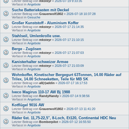
Letzter Beitrag von
mksteyr
«
2026-07-19 9:33:35
Verfasst in
Angebote
Suche Batteriekasten mit Deckel
Letzter Beitrag von
Grauerwolf1802
«
2026-07-18 10:37:28
Verfasst in
Gesuche
Großer Kunststoff - Aluminium Koffer
Letzter Beitrag von
mksteyr
«
2026-07-17 21:14:35
Verfasst in
Angebote
Stahlseil, Umlenkrolle usw.
Letzter Beitrag von
mksteyr
«
2026-07-17 21:10:15
Verfasst in
Angebote
Berge - Zugösen
Letzter Beitrag von
mksteyr
«
2026-07-17 21:07:03
Verfasst in
Angebote
Kanisterhalter schweizer Armee
Letzter Beitrag von
mksteyr
«
2026-07-17 21:03:09
Verfasst in
Angebote
Wohnkoffer, Kinetischer Bergegurt 63Tonnen, 14.00 Räder auf
Trilex, 14.00 Schneeketten, Teile für MB SK
Letzter Beitrag von
all(r)addin
«
2026-07-17 16:17:53
Verfasst in
Angebote
Iveco Magirus 110-17 AW Bj 1988
Letzter Beitrag von
RandyHandy
«
2026-07-14 9:38:56
Verfasst in
Angebote
Kotflügel 9016 AW
Letzter Beitrag von
Grauerwolf1802
«
2026-07-13 11:41:20
Verfasst in
Angebote
Räder 6st. 11,75-22,5", 8-Loch, Et120, Continental HDC Neu
Letzter Beitrag von
Bomberpilot
«
2026-07-12 16:55:50
Verfasst in
Angebote