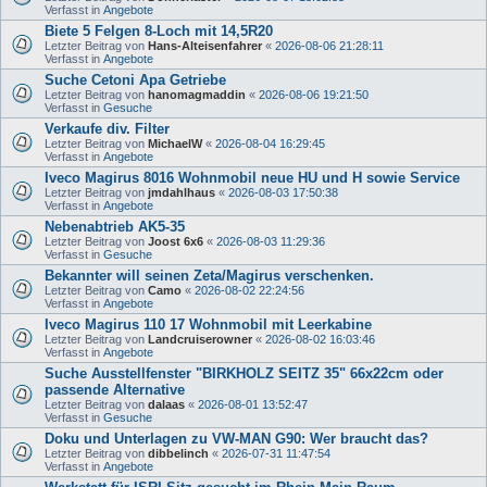
Verfasst in
Angebote
Biete 5 Felgen 8-Loch mit 14,5R20
Letzter Beitrag von
Hans-Alteisenfahrer
«
2026-08-06 21:28:11
Verfasst in
Angebote
Suche Cetoni Apa Getriebe
Letzter Beitrag von
hanomagmaddin
«
2026-08-06 19:21:50
Verfasst in
Gesuche
Verkaufe div. Filter
Letzter Beitrag von
MichaelW
«
2026-08-04 16:29:45
Verfasst in
Angebote
Iveco Magirus 8016 Wohnmobil neue HU und H sowie Service
Letzter Beitrag von
jmdahlhaus
«
2026-08-03 17:50:38
Verfasst in
Angebote
Nebenabtrieb AK5-35
Letzter Beitrag von
Joost 6x6
«
2026-08-03 11:29:36
Verfasst in
Gesuche
Bekannter will seinen Zeta/Magirus verschenken.
Letzter Beitrag von
Camo
«
2026-08-02 22:24:56
Verfasst in
Angebote
Iveco Magirus 110 17 Wohnmobil mit Leerkabine
Letzter Beitrag von
Landcruiserowner
«
2026-08-02 16:03:46
Verfasst in
Angebote
Suche Ausstellfenster "BIRKHOLZ SEITZ 35" 66x22cm oder
passende Alternative
Letzter Beitrag von
dalaas
«
2026-08-01 13:52:47
Verfasst in
Gesuche
Doku und Unterlagen zu VW-MAN G90: Wer braucht das?
Letzter Beitrag von
dibbelinch
«
2026-07-31 11:47:54
Verfasst in
Angebote