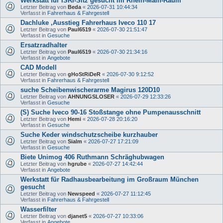
Werkstatt für ISRI-Sitz gesucht im Rhein-Main-Raum
Letzter Beitrag von
Beda
«
2026-07-31 10:44:34
Verfasst in
Fahrerhaus & Fahrgestell
Dachluke ,Ausstieg Fahrerhaus Iveco 110 17
Letzter Beitrag von
Paul6519
«
2026-07-30 21:51:47
Verfasst in
Gesuche
Ersatzradhalter
Letzter Beitrag von
Paul6519
«
2026-07-30 21:34:16
Verfasst in
Angebote
CAD Modell
Letzter Beitrag von
gHoStRiDeR
«
2026-07-30 9:12:52
Verfasst in
Fahrerhaus & Fahrgestell
suche Scheibenwischerarme Magirus 120D10
Letzter Beitrag von
AHNUNGSLOSER
«
2026-07-29 12:33:26
Verfasst in
Gesuche
(S) Suche Iveco 90-16 Stoßstange ohne Pumpenausschnitt
Letzter Beitrag von
Hemi
«
2026-07-28 20:16:20
Verfasst in
Gesuche
Suche Keder windschutzscheibe kurzhauber
Letzter Beitrag von
Sialm
«
2026-07-27 17:21:09
Verfasst in
Gesuche
Biete Unimog 406 Ruthmann Schräghubwagen
Letzter Beitrag von
hgrube
«
2026-07-27 14:42:44
Verfasst in
Angebote
Werkstatt für Radhausbearbeitung im Großraum München
gesucht
Letzter Beitrag von
Newspeed
«
2026-07-27 11:12:45
Verfasst in
Fahrerhaus & Fahrgestell
Wasserfilter
Letzter Beitrag von
djanet5
«
2026-07-27 10:33:06
Verfasst in
Angebote