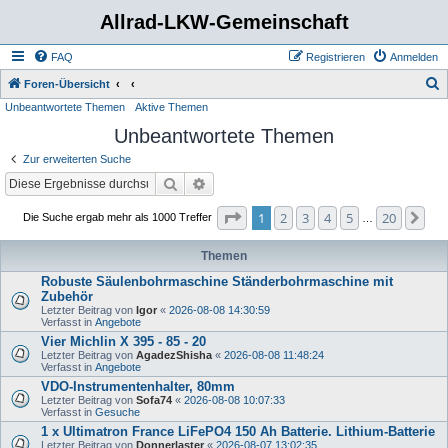
Allrad-LKW-Gemeinschaft
FAQ
Registrieren
Anmelden
S
Foren-Übersicht
Unbeantwortete Themen
Aktive Themen
u
Unbeantwortete Themen
c
h
Zur erweiterten Suche
e
Suche
Erweiterte Suche
Seite
1
von
20
1
2
3
4
5
20
Nä
Die Suche ergab mehr als 1000 Treffer
…
Themen
Robuste Säulenbohrmaschine Ständerbohrmaschine mit
Zubehör
Letzter Beitrag von
Igor
«
2026-08-08 14:30:59
Verfasst in
Angebote
Vier Michlin X 395 - 85 - 20
Letzter Beitrag von
AgadezShisha
«
2026-08-08 11:48:24
Verfasst in
Angebote
VDO-Instrumentenhalter, 80mm
Letzter Beitrag von
Sofa74
«
2026-08-08 10:07:33
Verfasst in
Gesuche
1 x Ultimatron France LiFePO4 150 Ah Batterie. Lithium-Batterie
Letzter Beitrag von
Donnerlaster
«
2026-08-07 13:02:35