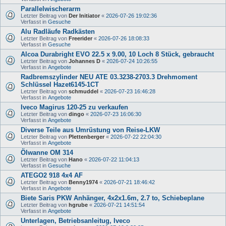
Parallelwischerarm
Letzter Beitrag von
Der Initiator
«
2026-07-26 19:02:36
Verfasst in
Gesuche
Alu Radläufe Radkästen
Letzter Beitrag von
Freerider
«
2026-07-26 18:08:33
Verfasst in
Gesuche
Alcoa Durabright EVO 22.5 x 9.00, 10 Loch 8 Stück, gebraucht
Letzter Beitrag von
Johannes D
«
2026-07-24 10:26:55
Verfasst in
Angebote
Radbremszylinder NEU ATE 03.3238-2703.3 Drehmoment
Schlüssel Hazet6145-1CT
Letzter Beitrag von
schmuddel
«
2026-07-23 16:46:28
Verfasst in
Angebote
Iveco Magirus 120-25 zu verkaufen
Letzter Beitrag von
dingo
«
2026-07-23 16:06:30
Verfasst in
Angebote
Diverse Teile aus Umrüstung von Reise-LKW
Letzter Beitrag von
Plettenberger
«
2026-07-22 22:04:30
Verfasst in
Angebote
Ölwanne OM 314
Letzter Beitrag von
Hano
«
2026-07-22 11:04:13
Verfasst in
Gesuche
ATEGO2 918 4x4 AF
Letzter Beitrag von
Benny1974
«
2026-07-21 18:46:42
Verfasst in
Angebote
Biete Saris PKW Anhänger, 4x2x1.6m, 2.7 to, Schiebeplane
Letzter Beitrag von
hgrube
«
2026-07-21 14:51:54
Verfasst in
Angebote
Unterlagen, Betriebsanleitug, Iveco