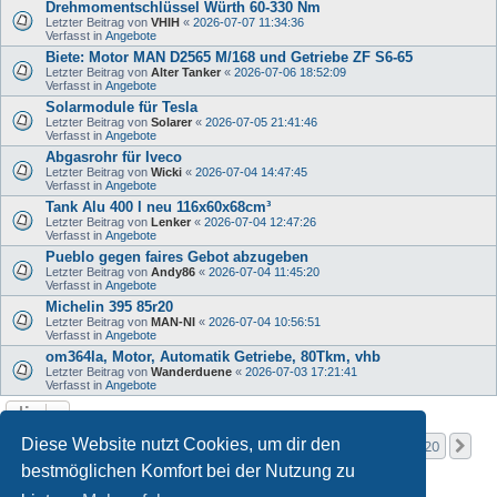
Drehmomentschlüssel Würth 60-330 Nm
Letzter Beitrag von
VHIH
«
2026-07-07 11:34:36
Verfasst in
Angebote
Biete: Motor MAN D2565 M/168 und Getriebe ZF S6-65
Letzter Beitrag von
Alter Tanker
«
2026-07-06 18:52:09
Verfasst in
Angebote
Solarmodule für Tesla
Letzter Beitrag von
Solarer
«
2026-07-05 21:41:46
Verfasst in
Angebote
Abgasrohr für Iveco
Letzter Beitrag von
Wicki
«
2026-07-04 14:47:45
Verfasst in
Angebote
Tank Alu 400 l neu 116x60x68cm³
Letzter Beitrag von
Lenker
«
2026-07-04 12:47:26
Verfasst in
Angebote
Pueblo gegen faires Gebot abzugeben
Letzter Beitrag von
Andy86
«
2026-07-04 11:45:20
Verfasst in
Angebote
Michelin 395 85r20
Letzter Beitrag von
MAN-NI
«
2026-07-04 10:56:51
Verfasst in
Angebote
om364la, Motor, Automatik Getriebe, 80Tkm, vhb
Letzter Beitrag von
Wanderduene
«
2026-07-03 17:21:41
Verfasst in
Angebote
Seite
1
von
20
Diese Website nutzt Cookies, um dir den
1
2
3
4
5
20
Nä
Die Suche ergab mehr als 1000 Treffer
…
bestmöglichen Komfort bei der Nutzung zu