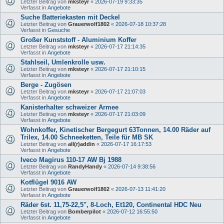
Letzter Beitrag von
mksteyr
«
2026-07-19 9:33:35
Verfasst in
Angebote
Suche Batteriekasten mit Deckel
Letzter Beitrag von
Grauerwolf1802
«
2026-07-18 10:37:28
Verfasst in
Gesuche
Großer Kunststoff - Aluminium Koffer
Letzter Beitrag von
mksteyr
«
2026-07-17 21:14:35
Verfasst in
Angebote
Stahlseil, Umlenkrolle usw.
Letzter Beitrag von
mksteyr
«
2026-07-17 21:10:15
Verfasst in
Angebote
Berge - Zugösen
Letzter Beitrag von
mksteyr
«
2026-07-17 21:07:03
Verfasst in
Angebote
Kanisterhalter schweizer Armee
Letzter Beitrag von
mksteyr
«
2026-07-17 21:03:09
Verfasst in
Angebote
Wohnkoffer, Kinetischer Bergegurt 63Tonnen, 14.00 Räder auf
Trilex, 14.00 Schneeketten, Teile für MB SK
Letzter Beitrag von
all(r)addin
«
2026-07-17 16:17:53
Verfasst in
Angebote
Iveco Magirus 110-17 AW Bj 1988
Letzter Beitrag von
RandyHandy
«
2026-07-14 9:38:56
Verfasst in
Angebote
Kotflügel 9016 AW
Letzter Beitrag von
Grauerwolf1802
«
2026-07-13 11:41:20
Verfasst in
Angebote
Räder 6st. 11,75-22,5", 8-Loch, Et120, Continental HDC Neu
Letzter Beitrag von
Bomberpilot
«
2026-07-12 16:55:50
Verfasst in
Angebote