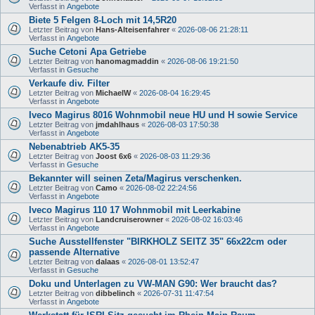
Verfasst in
Angebote
Biete 5 Felgen 8-Loch mit 14,5R20
Letzter Beitrag von
Hans-Alteisenfahrer
«
2026-08-06 21:28:11
Verfasst in
Angebote
Suche Cetoni Apa Getriebe
Letzter Beitrag von
hanomagmaddin
«
2026-08-06 19:21:50
Verfasst in
Gesuche
Verkaufe div. Filter
Letzter Beitrag von
MichaelW
«
2026-08-04 16:29:45
Verfasst in
Angebote
Iveco Magirus 8016 Wohnmobil neue HU und H sowie Service
Letzter Beitrag von
jmdahlhaus
«
2026-08-03 17:50:38
Verfasst in
Angebote
Nebenabtrieb AK5-35
Letzter Beitrag von
Joost 6x6
«
2026-08-03 11:29:36
Verfasst in
Gesuche
Bekannter will seinen Zeta/Magirus verschenken.
Letzter Beitrag von
Camo
«
2026-08-02 22:24:56
Verfasst in
Angebote
Iveco Magirus 110 17 Wohnmobil mit Leerkabine
Letzter Beitrag von
Landcruiserowner
«
2026-08-02 16:03:46
Verfasst in
Angebote
Suche Ausstellfenster "BIRKHOLZ SEITZ 35" 66x22cm oder
passende Alternative
Letzter Beitrag von
dalaas
«
2026-08-01 13:52:47
Verfasst in
Gesuche
Doku und Unterlagen zu VW-MAN G90: Wer braucht das?
Letzter Beitrag von
dibbelinch
«
2026-07-31 11:47:54
Verfasst in
Angebote