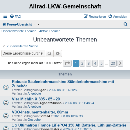
Allrad-LKW-Gemeinschaft
FAQ
Registrieren
Anmelden
S
Foren-Übersicht
Unbeantwortete Themen
Aktive Themen
u
Unbeantwortete Themen
c
h
Zur erweiterten Suche
e
Suche
Erweiterte Suche
Seite
1
von
20
1
2
3
4
5
20
Nä
Die Suche ergab mehr als 1000 Treffer
…
Themen
Robuste Säulenbohrmaschine Ständerbohrmaschine mit
Zubehör
Letzter Beitrag von
Igor
«
2026-08-08 14:30:59
Verfasst in
Angebote
Vier Michlin X 395 - 85 - 20
Letzter Beitrag von
AgadezShisha
«
2026-08-08 11:48:24
Verfasst in
Angebote
VDO-Instrumentenhalter, 80mm
Letzter Beitrag von
Sofa74
«
2026-08-08 10:07:33
Verfasst in
Gesuche
1 x Ultimatron France LiFePO4 150 Ah Batterie. Lithium-Batterie
Letzter Beitrag von
Donnerlaster
«
2026-08-07 13:02:35