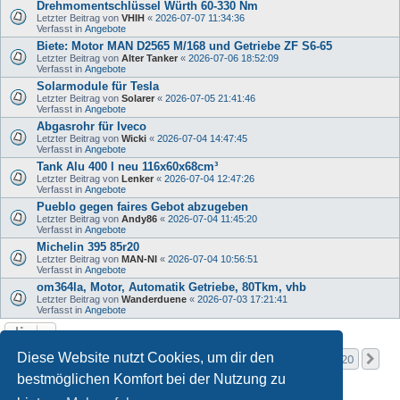
Drehmomentschlüssel Würth 60-330 Nm
Letzter Beitrag von
VHIH
«
2026-07-07 11:34:36
Verfasst in
Angebote
Biete: Motor MAN D2565 M/168 und Getriebe ZF S6-65
Letzter Beitrag von
Alter Tanker
«
2026-07-06 18:52:09
Verfasst in
Angebote
Solarmodule für Tesla
Letzter Beitrag von
Solarer
«
2026-07-05 21:41:46
Verfasst in
Angebote
Abgasrohr für Iveco
Letzter Beitrag von
Wicki
«
2026-07-04 14:47:45
Verfasst in
Angebote
Tank Alu 400 l neu 116x60x68cm³
Letzter Beitrag von
Lenker
«
2026-07-04 12:47:26
Verfasst in
Angebote
Pueblo gegen faires Gebot abzugeben
Letzter Beitrag von
Andy86
«
2026-07-04 11:45:20
Verfasst in
Angebote
Michelin 395 85r20
Letzter Beitrag von
MAN-NI
«
2026-07-04 10:56:51
Verfasst in
Angebote
om364la, Motor, Automatik Getriebe, 80Tkm, vhb
Letzter Beitrag von
Wanderduene
«
2026-07-03 17:21:41
Verfasst in
Angebote
Seite
1
von
20
Diese Website nutzt Cookies, um dir den
1
2
3
4
5
20
Nä
Die Suche ergab mehr als 1000 Treffer
…
bestmöglichen Komfort bei der Nutzung zu