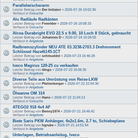
Parallelwischerarm
Letzter Beitrag von
Der Initiator
«
2026-07-26 19:02:36
Verfasst in
Gesuche
Alu Radläufe Radkästen
Letzter Beitrag von
Freerider
«
2026-07-26 18:08:33
Verfasst in
Gesuche
Alcoa Durabright EVO 22.5 x 9.00, 10 Loch 8 Stück, gebraucht
Letzter Beitrag von
Johannes D
«
2026-07-24 10:26:55
Verfasst in
Angebote
Radbremszylinder NEU ATE 03.3238-2703.3 Drehmoment
Schlüssel Hazet6145-1CT
Letzter Beitrag von
schmuddel
«
2026-07-23 16:46:28
Verfasst in
Angebote
Iveco Magirus 120-25 zu verkaufen
Letzter Beitrag von
dingo
«
2026-07-23 16:06:30
Verfasst in
Angebote
Diverse Teile aus Umrüstung von Reise-LKW
Letzter Beitrag von
Plettenberger
«
2026-07-22 22:04:30
Verfasst in
Angebote
Ölwanne OM 314
Letzter Beitrag von
Hano
«
2026-07-22 11:04:13
Verfasst in
Gesuche
ATEGO2 918 4x4 AF
Letzter Beitrag von
Benny1974
«
2026-07-21 18:46:42
Verfasst in
Angebote
Biete Saris PKW Anhänger, 4x2x1.6m, 2.7 to, Schiebeplane
Letzter Beitrag von
hgrube
«
2026-07-21 14:51:54
Verfasst in
Angebote
Unterlagen, Betriebsanleitug, Iveco