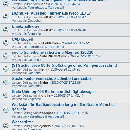
Werkstatt für ISRI-Sitz gesucht im Rhein-Main-Raum
Letzter Beitrag von
Beda
«
2026-07-31 10:44:34
Verfasst in
Fahrerhaus & Fahrgestell
Dachluke ,Ausstieg Fahrerhaus Iveco 110 17
Letzter Beitrag von
Paul6519
«
2026-07-30 21:51:47
Verfasst in
Gesuche
Ersatzradhalter
Letzter Beitrag von
Paul6519
«
2026-07-30 21:34:16
Verfasst in
Angebote
CAD Modell
Letzter Beitrag von
gHoStRiDeR
«
2026-07-30 9:12:52
Verfasst in
Fahrerhaus & Fahrgestell
suche Scheibenwischerarme Magirus 120D10
Letzter Beitrag von
AHNUNGSLOSER
«
2026-07-29 12:33:26
Verfasst in
Gesuche
(S) Suche Iveco 90-16 Stoßstange ohne Pumpenausschnitt
Letzter Beitrag von
Hemi
«
2026-07-28 20:16:20
Verfasst in
Gesuche
Suche Keder windschutzscheibe kurzhauber
Letzter Beitrag von
Sialm
«
2026-07-27 17:21:09
Verfasst in
Gesuche
Biete Unimog 406 Ruthmann Schräghubwagen
Letzter Beitrag von
hgrube
«
2026-07-27 14:42:44
Verfasst in
Angebote
Werkstatt für Radhausbearbeitung im Großraum München
gesucht
Letzter Beitrag von
Newspeed
«
2026-07-27 11:12:45
Verfasst in
Fahrerhaus & Fahrgestell
Wasserfilter
Letzter Beitrag von
djanet5
«
2026-07-27 10:33:06
Verfasst in
Angebote