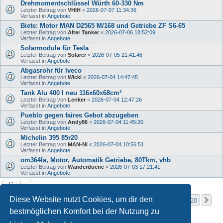
Drehmomentschlüssel Würth 60-330 Nm
Letzter Beitrag von
VHIH
«
2026-07-07 11:34:36
Verfasst in
Angebote
Biete: Motor MAN D2565 M/168 und Getriebe ZF S6-65
Letzter Beitrag von
Alter Tanker
«
2026-07-06 18:52:09
Verfasst in
Angebote
Solarmodule für Tesla
Letzter Beitrag von
Solarer
«
2026-07-05 21:41:46
Verfasst in
Angebote
Abgasrohr für Iveco
Letzter Beitrag von
Wicki
«
2026-07-04 14:47:45
Verfasst in
Angebote
Tank Alu 400 l neu 116x60x68cm³
Letzter Beitrag von
Lenker
«
2026-07-04 12:47:26
Verfasst in
Angebote
Pueblo gegen faires Gebot abzugeben
Letzter Beitrag von
Andy86
«
2026-07-04 11:45:20
Verfasst in
Angebote
Michelin 395 85r20
Letzter Beitrag von
MAN-NI
«
2026-07-04 10:56:51
Verfasst in
Angebote
om364la, Motor, Automatik Getriebe, 80Tkm, vhb
Letzter Beitrag von
Wanderduene
«
2026-07-03 17:21:41
Verfasst in
Angebote
Seite
1
von
20
Diese Website nutzt Cookies, um dir den
1
2
3
4
5
20
Nä
Die Suche ergab mehr als 1000 Treffer
…
bestmöglichen Komfort bei der Nutzung zu