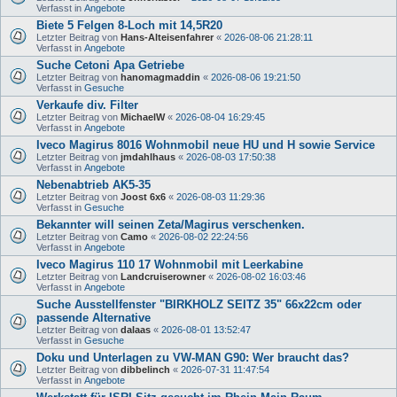
Verfasst in
Angebote
Biete 5 Felgen 8-Loch mit 14,5R20
Letzter Beitrag von
Hans-Alteisenfahrer
«
2026-08-06 21:28:11
Verfasst in
Angebote
Suche Cetoni Apa Getriebe
Letzter Beitrag von
hanomagmaddin
«
2026-08-06 19:21:50
Verfasst in
Gesuche
Verkaufe div. Filter
Letzter Beitrag von
MichaelW
«
2026-08-04 16:29:45
Verfasst in
Angebote
Iveco Magirus 8016 Wohnmobil neue HU und H sowie Service
Letzter Beitrag von
jmdahlhaus
«
2026-08-03 17:50:38
Verfasst in
Angebote
Nebenabtrieb AK5-35
Letzter Beitrag von
Joost 6x6
«
2026-08-03 11:29:36
Verfasst in
Gesuche
Bekannter will seinen Zeta/Magirus verschenken.
Letzter Beitrag von
Camo
«
2026-08-02 22:24:56
Verfasst in
Angebote
Iveco Magirus 110 17 Wohnmobil mit Leerkabine
Letzter Beitrag von
Landcruiserowner
«
2026-08-02 16:03:46
Verfasst in
Angebote
Suche Ausstellfenster "BIRKHOLZ SEITZ 35" 66x22cm oder
passende Alternative
Letzter Beitrag von
dalaas
«
2026-08-01 13:52:47
Verfasst in
Gesuche
Doku und Unterlagen zu VW-MAN G90: Wer braucht das?
Letzter Beitrag von
dibbelinch
«
2026-07-31 11:47:54
Verfasst in
Angebote