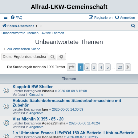
Allrad-LKW-Gemeinschaft
FAQ
Registrieren
Anmelden
S
Foren-Übersicht
Unbeantwortete Themen
Aktive Themen
u
Unbeantwortete Themen
c
h
Zur erweiterten Suche
e
Suche
Erweiterte Suche
Seite
1
von
20
1
2
3
4
5
20
Nä
Die Suche ergab mehr als 1000 Treffer
…
Themen
Klapptritt BW Shelter
Letzter Beitrag von
Wischu
«
2026-08-09 8:15:08
Verfasst in
Gesuche
Robuste Säulenbohrmaschine Ständerbohrmaschine mit
Zubehör
Letzter Beitrag von
Igor
«
2026-08-08 14:30:59
Verfasst in
Angebote
Vier Michlin X 395 - 85 - 20
Letzter Beitrag von
AgadezShisha
«
2026-08-08 11:48:24
Verfasst in
Angebote
1 x Ultimatron France LiFePO4 150 Ah Batterie. Lithium-Batterie
Letzter Beitrag von
Donnerlaster
«
2026-08-07 13:02:35