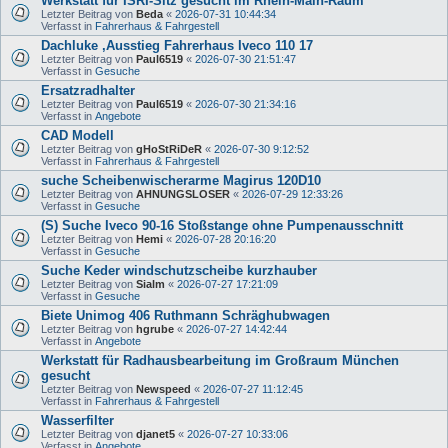
Werkstatt für ISRI-Sitz gesucht im Rhein-Main-Raum
Letzter Beitrag von
Beda
«
2026-07-31 10:44:34
Verfasst in
Fahrerhaus & Fahrgestell
Dachluke ,Ausstieg Fahrerhaus Iveco 110 17
Letzter Beitrag von
Paul6519
«
2026-07-30 21:51:47
Verfasst in
Gesuche
Ersatzradhalter
Letzter Beitrag von
Paul6519
«
2026-07-30 21:34:16
Verfasst in
Angebote
CAD Modell
Letzter Beitrag von
gHoStRiDeR
«
2026-07-30 9:12:52
Verfasst in
Fahrerhaus & Fahrgestell
suche Scheibenwischerarme Magirus 120D10
Letzter Beitrag von
AHNUNGSLOSER
«
2026-07-29 12:33:26
Verfasst in
Gesuche
(S) Suche Iveco 90-16 Stoßstange ohne Pumpenausschnitt
Letzter Beitrag von
Hemi
«
2026-07-28 20:16:20
Verfasst in
Gesuche
Suche Keder windschutzscheibe kurzhauber
Letzter Beitrag von
Sialm
«
2026-07-27 17:21:09
Verfasst in
Gesuche
Biete Unimog 406 Ruthmann Schräghubwagen
Letzter Beitrag von
hgrube
«
2026-07-27 14:42:44
Verfasst in
Angebote
Werkstatt für Radhausbearbeitung im Großraum München
gesucht
Letzter Beitrag von
Newspeed
«
2026-07-27 11:12:45
Verfasst in
Fahrerhaus & Fahrgestell
Wasserfilter
Letzter Beitrag von
djanet5
«
2026-07-27 10:33:06
Verfasst in
Angebote