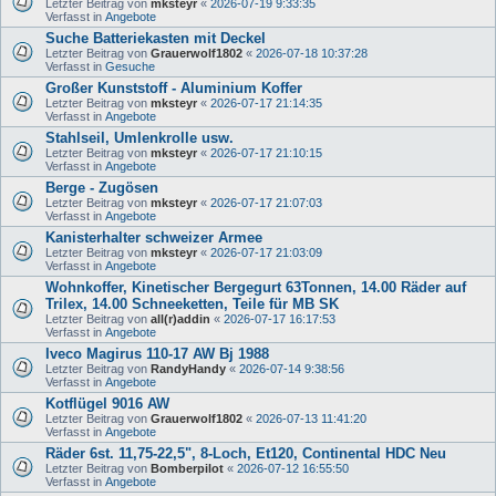
Letzter Beitrag von
mksteyr
«
2026-07-19 9:33:35
Verfasst in
Angebote
Suche Batteriekasten mit Deckel
Letzter Beitrag von
Grauerwolf1802
«
2026-07-18 10:37:28
Verfasst in
Gesuche
Großer Kunststoff - Aluminium Koffer
Letzter Beitrag von
mksteyr
«
2026-07-17 21:14:35
Verfasst in
Angebote
Stahlseil, Umlenkrolle usw.
Letzter Beitrag von
mksteyr
«
2026-07-17 21:10:15
Verfasst in
Angebote
Berge - Zugösen
Letzter Beitrag von
mksteyr
«
2026-07-17 21:07:03
Verfasst in
Angebote
Kanisterhalter schweizer Armee
Letzter Beitrag von
mksteyr
«
2026-07-17 21:03:09
Verfasst in
Angebote
Wohnkoffer, Kinetischer Bergegurt 63Tonnen, 14.00 Räder auf
Trilex, 14.00 Schneeketten, Teile für MB SK
Letzter Beitrag von
all(r)addin
«
2026-07-17 16:17:53
Verfasst in
Angebote
Iveco Magirus 110-17 AW Bj 1988
Letzter Beitrag von
RandyHandy
«
2026-07-14 9:38:56
Verfasst in
Angebote
Kotflügel 9016 AW
Letzter Beitrag von
Grauerwolf1802
«
2026-07-13 11:41:20
Verfasst in
Angebote
Räder 6st. 11,75-22,5", 8-Loch, Et120, Continental HDC Neu
Letzter Beitrag von
Bomberpilot
«
2026-07-12 16:55:50
Verfasst in
Angebote