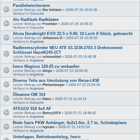
Parallelwischerarm
Letzter Beitrag von
Der Initiator
«
2026-07-26 19:02:36
Verfasst in
Gesuche
Alu Radläufe Radkästen
Letzter Beitrag von
Freerider
«
2026-07-26 18:08:33
Verfasst in
Gesuche
Alcoa Durabright EVO 22.5 x 9.00, 10 Loch 8 Stück, gebraucht
Letzter Beitrag von
Johannes D
«
2026-07-24 10:26:55
Verfasst in
Angebote
Radbremszylinder NEU ATE 03.3238-2703.3 Drehmoment
Schlüssel Hazet6145-1CT
Letzter Beitrag von
schmuddel
«
2026-07-23 16:46:28
Verfasst in
Angebote
Iveco Magirus 120-25 zu verkaufen
Letzter Beitrag von
dingo
«
2026-07-23 16:06:30
Verfasst in
Angebote
Diverse Teile aus Umrüstung von Reise-LKW
Letzter Beitrag von
Plettenberger
«
2026-07-22 22:04:30
Verfasst in
Angebote
Ölwanne OM 314
Letzter Beitrag von
Hano
«
2026-07-22 11:04:13
Verfasst in
Gesuche
ATEGO2 918 4x4 AF
Letzter Beitrag von
Benny1974
«
2026-07-21 18:46:42
Verfasst in
Angebote
Biete Saris PKW Anhänger, 4x2x1.6m, 2.7 to, Schiebeplane
Letzter Beitrag von
hgrube
«
2026-07-21 14:51:54
Verfasst in
Angebote
Unterlagen, Betriebsanleitug, Iveco