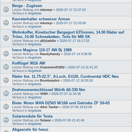
Berge - Zugösen
Letzter Beitrag von
mksteyr
«
2026-07-17 21:07:03
Verfasst in
Angebote
Kanisterhalter schweizer Armee
Letzter Beitrag von
mksteyr
«
2026-07-17 21:03:09
Verfasst in
Angebote
Wohnkoffer, Kinetischer Bergegurt 63Tonnen, 14.00 Räder auf
Trilex, 14.00 Schneeketten, Teile für MB SK
Letzter Beitrag von
all(r)addin
«
2026-07-17 16:17:53
Verfasst in
Angebote
Iveco Magirus 110-17 AW Bj 1988
Letzter Beitrag von
RandyHandy
«
2026-07-14 9:38:56
Verfasst in
Angebote
Kotflügel 9016 AW
Letzter Beitrag von
Grauerwolf1802
«
2026-07-13 11:41:20
Verfasst in
Angebote
Räder 6st. 11,75-22,5", 8-Loch, Et120, Continental HDC Neu
Letzter Beitrag von
Bomberpilot
«
2026-07-12 16:55:50
Verfasst in
Angebote
Drehmomentschlüssel Würth 60-330 Nm
Letzter Beitrag von
VHIH
«
2026-07-07 11:34:36
Verfasst in
Angebote
Biete: Motor MAN D2565 M/168 und Getriebe ZF S6-65
Letzter Beitrag von
Alter Tanker
«
2026-07-06 18:52:09
Verfasst in
Angebote
Solarmodule für Tesla
Letzter Beitrag von
Solarer
«
2026-07-05 21:41:46
Verfasst in
Angebote
Abgasrohr für Iveco