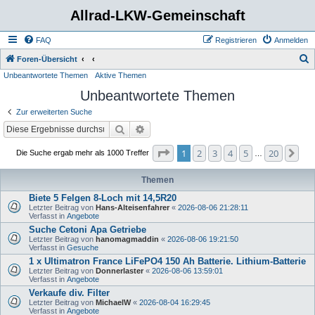
Allrad-LKW-Gemeinschaft
FAQ
Registrieren
Anmelden
S
Foren-Übersicht
Unbeantwortete Themen
Aktive Themen
u
Unbeantwortete Themen
c
h
Zur erweiterten Suche
e
Suche
Erweiterte Suche
Seite
1
von
20
1
2
3
4
5
20
Nä
Die Suche ergab mehr als 1000 Treffer
…
Themen
Biete 5 Felgen 8-Loch mit 14,5R20
Letzter Beitrag von
Hans-Alteisenfahrer
«
2026-08-06 21:28:11
Verfasst in
Angebote
Suche Cetoni Apa Getriebe
Letzter Beitrag von
hanomagmaddin
«
2026-08-06 19:21:50
Verfasst in
Gesuche
1 x Ultimatron France LiFePO4 150 Ah Batterie. Lithium-Batterie
Letzter Beitrag von
Donnerlaster
«
2026-08-06 13:59:01
Verfasst in
Angebote
Verkaufe div. Filter
Letzter Beitrag von
MichaelW
«
2026-08-04 16:29:45
Verfasst in
Angebote