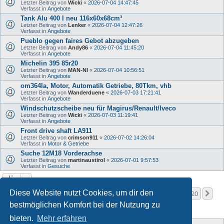
Letzter Beitrag von
Wicki
«
2026-07-04 14:47:45
Verfasst in
Angebote
Tank Alu 400 l neu 116x60x68cm³
Letzter Beitrag von
Lenker
«
2026-07-04 12:47:26
Verfasst in
Angebote
Pueblo gegen faires Gebot abzugeben
Letzter Beitrag von
Andy86
«
2026-07-04 11:45:20
Verfasst in
Angebote
Michelin 395 85r20
Letzter Beitrag von
MAN-NI
«
2026-07-04 10:56:51
Verfasst in
Angebote
om364la, Motor, Automatik Getriebe, 80Tkm, vhb
Letzter Beitrag von
Wanderduene
«
2026-07-03 17:21:41
Verfasst in
Angebote
Windschutzscheibe neu für Magirus/Renault/Iveco
Letzter Beitrag von
Wicki
«
2026-07-03 11:19:41
Verfasst in
Angebote
Front drive shaft LA911
Letzter Beitrag von
crimson911
«
2026-07-02 14:26:04
Verfasst in
Motor & Getriebe
Suche 12M18 Vorderachse
Letzter Beitrag von
martinaustirol
«
2026-07-01 9:57:53
Verfasst in
Gesuche
Seite
1
von
20
Diese Website nutzt Cookies, um dir den
1
2
3
4
5
20
Nä
Die Suche ergab mehr als 1000 Treffer
…
bestmöglichen Komfort bei der Nutzung zu
bieten.
Mehr erfahren