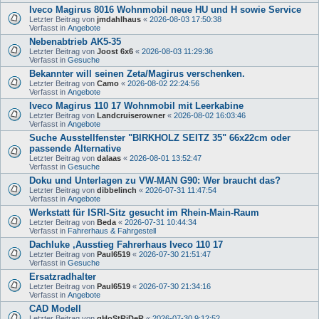
Iveco Magirus 8016 Wohnmobil neue HU und H sowie Service
Letzter Beitrag von
jmdahlhaus
«
2026-08-03 17:50:38
Verfasst in
Angebote
Nebenabtrieb AK5-35
Letzter Beitrag von
Joost 6x6
«
2026-08-03 11:29:36
Verfasst in
Gesuche
Bekannter will seinen Zeta/Magirus verschenken.
Letzter Beitrag von
Camo
«
2026-08-02 22:24:56
Verfasst in
Angebote
Iveco Magirus 110 17 Wohnmobil mit Leerkabine
Letzter Beitrag von
Landcruiserowner
«
2026-08-02 16:03:46
Verfasst in
Angebote
Suche Ausstellfenster "BIRKHOLZ SEITZ 35" 66x22cm oder
passende Alternative
Letzter Beitrag von
dalaas
«
2026-08-01 13:52:47
Verfasst in
Gesuche
Doku und Unterlagen zu VW-MAN G90: Wer braucht das?
Letzter Beitrag von
dibbelinch
«
2026-07-31 11:47:54
Verfasst in
Angebote
Werkstatt für ISRI-Sitz gesucht im Rhein-Main-Raum
Letzter Beitrag von
Beda
«
2026-07-31 10:44:34
Verfasst in
Fahrerhaus & Fahrgestell
Dachluke ,Ausstieg Fahrerhaus Iveco 110 17
Letzter Beitrag von
Paul6519
«
2026-07-30 21:51:47
Verfasst in
Gesuche
Ersatzradhalter
Letzter Beitrag von
Paul6519
«
2026-07-30 21:34:16
Verfasst in
Angebote
CAD Modell
Letzter Beitrag von
gHoStRiDeR
«
2026-07-30 9:12:52