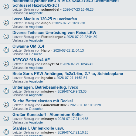
Radbremszylinder NEU ATE 03.3238-2703.3 Drehmoment
Schlüssel Hazet6145-1CT
Letzter Beitrag von
schmuddel
«
2026-07-23 16:46:28
Verfasst in
Angebote
Iveco Magirus 120-25 zu verkaufen
Letzter Beitrag von
dingo
«
2026-07-23 16:06:30
Verfasst in
Angebote
Diverse Teile aus Umrüstung von Reise-LKW
Letzter Beitrag von
Plettenberger
«
2026-07-22 22:04:30
Verfasst in
Angebote
Ölwanne OM 314
Letzter Beitrag von
Hano
«
2026-07-22 11:04:13
Verfasst in
Gesuche
ATEGO2 918 4x4 AF
Letzter Beitrag von
Benny1974
«
2026-07-21 18:46:42
Verfasst in
Angebote
Biete Saris PKW Anhänger, 4x2x1.6m, 2.7 to, Schiebeplane
Letzter Beitrag von
hgrube
«
2026-07-21 14:51:54
Verfasst in
Angebote
Unterlagen, Betriebsanleitug, Iveco
Letzter Beitrag von
mksteyr
«
2026-07-19 9:33:35
Verfasst in
Angebote
Suche Batteriekasten mit Deckel
Letzter Beitrag von
Grauerwolf1802
«
2026-07-18 10:37:28
Verfasst in
Gesuche
Großer Kunststoff - Aluminium Koffer
Letzter Beitrag von
mksteyr
«
2026-07-17 21:14:35
Verfasst in
Angebote
Stahlseil, Umlenkrolle usw.
Letzter Beitrag von
mksteyr
«
2026-07-17 21:10:15
Verfasst in
Angebote