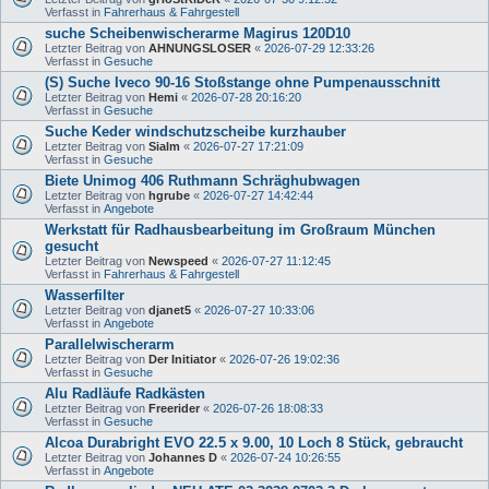
Verfasst in
Fahrerhaus & Fahrgestell
suche Scheibenwischerarme Magirus 120D10
Letzter Beitrag von
AHNUNGSLOSER
«
2026-07-29 12:33:26
Verfasst in
Gesuche
(S) Suche Iveco 90-16 Stoßstange ohne Pumpenausschnitt
Letzter Beitrag von
Hemi
«
2026-07-28 20:16:20
Verfasst in
Gesuche
Suche Keder windschutzscheibe kurzhauber
Letzter Beitrag von
Sialm
«
2026-07-27 17:21:09
Verfasst in
Gesuche
Biete Unimog 406 Ruthmann Schräghubwagen
Letzter Beitrag von
hgrube
«
2026-07-27 14:42:44
Verfasst in
Angebote
Werkstatt für Radhausbearbeitung im Großraum München
gesucht
Letzter Beitrag von
Newspeed
«
2026-07-27 11:12:45
Verfasst in
Fahrerhaus & Fahrgestell
Wasserfilter
Letzter Beitrag von
djanet5
«
2026-07-27 10:33:06
Verfasst in
Angebote
Parallelwischerarm
Letzter Beitrag von
Der Initiator
«
2026-07-26 19:02:36
Verfasst in
Gesuche
Alu Radläufe Radkästen
Letzter Beitrag von
Freerider
«
2026-07-26 18:08:33
Verfasst in
Gesuche
Alcoa Durabright EVO 22.5 x 9.00, 10 Loch 8 Stück, gebraucht
Letzter Beitrag von
Johannes D
«
2026-07-24 10:26:55
Verfasst in
Angebote