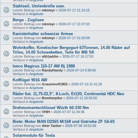
Stahlseil, Umlenkrolle usw.
Letzter Beitrag von
mksteyr
«
2026-07-17 21:10:15
Verfasst in
Angebote
Berge - Zugösen
Letzter Beitrag von
mksteyr
«
2026-07-17 21:07:03
Verfasst in
Angebote
Kanisterhalter schweizer Armee
Letzter Beitrag von
mksteyr
«
2026-07-17 21:03:09
Verfasst in
Angebote
Wohnkoffer, Kinetischer Bergegurt 63Tonnen, 14.00 Räder auf
Trilex, 14.00 Schneeketten, Teile für MB SK
Letzter Beitrag von
all(r)addin
«
2026-07-17 16:17:53
Verfasst in
Angebote
Iveco Magirus 110-17 AW Bj 1988
Letzter Beitrag von
RandyHandy
«
2026-07-14 9:38:56
Verfasst in
Angebote
Kotflügel 9016 AW
Letzter Beitrag von
Grauerwolf1802
«
2026-07-13 11:41:20
Verfasst in
Angebote
Räder 6st. 11,75-22,5", 8-Loch, Et120, Continental HDC Neu
Letzter Beitrag von
Bomberpilot
«
2026-07-12 16:55:50
Verfasst in
Angebote
Drehmomentschlüssel Würth 60-330 Nm
Letzter Beitrag von
VHIH
«
2026-07-07 11:34:36
Verfasst in
Angebote
Biete: Motor MAN D2565 M/168 und Getriebe ZF S6-65
Letzter Beitrag von
Alter Tanker
«
2026-07-06 18:52:09
Verfasst in
Angebote
Solarmodule für Tesla