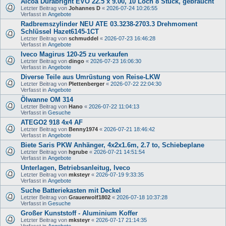
Alcoa Durabright EVO 22.5 x 9.00, 10 Loch 8 Stück, gebraucht
Letzter Beitrag von
Johannes D
«
2026-07-24 10:26:55
Verfasst in
Angebote
Radbremszylinder NEU ATE 03.3238-2703.3 Drehmoment
Schlüssel Hazet6145-1CT
Letzter Beitrag von
schmuddel
«
2026-07-23 16:46:28
Verfasst in
Angebote
Iveco Magirus 120-25 zu verkaufen
Letzter Beitrag von
dingo
«
2026-07-23 16:06:30
Verfasst in
Angebote
Diverse Teile aus Umrüstung von Reise-LKW
Letzter Beitrag von
Plettenberger
«
2026-07-22 22:04:30
Verfasst in
Angebote
Ölwanne OM 314
Letzter Beitrag von
Hano
«
2026-07-22 11:04:13
Verfasst in
Gesuche
ATEGO2 918 4x4 AF
Letzter Beitrag von
Benny1974
«
2026-07-21 18:46:42
Verfasst in
Angebote
Biete Saris PKW Anhänger, 4x2x1.6m, 2.7 to, Schiebeplane
Letzter Beitrag von
hgrube
«
2026-07-21 14:51:54
Verfasst in
Angebote
Unterlagen, Betriebsanleitug, Iveco
Letzter Beitrag von
mksteyr
«
2026-07-19 9:33:35
Verfasst in
Angebote
Suche Batteriekasten mit Deckel
Letzter Beitrag von
Grauerwolf1802
«
2026-07-18 10:37:28
Verfasst in
Gesuche
Großer Kunststoff - Aluminium Koffer
Letzter Beitrag von
mksteyr
«
2026-07-17 21:14:35
Verfasst in
Angebote