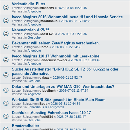
Verkaufe div. Filter
Letzter Beitrag von
MichaelW
«
2026-08-04 16:29:45
Verfasst in
Angebote
Iveco Magirus 8016 Wohnmobil neue HU und H sowie Service
Letzter Beitrag von
jmdahlhaus
«
2026-08-03 17:50:38
Verfasst in
Angebote
Nebenabtrieb AK5-35
Letzter Beitrag von
Joost 6x6
«
2026-08-03 11:29:36
Verfasst in
Gesuche
Bekannter will seinen Zeta/Magirus verschenken.
Letzter Beitrag von
Camo
«
2026-08-02 22:24:56
Verfasst in
Angebote
Iveco Magirus 110 17 Wohnmobil mit Leerkabine
Letzter Beitrag von
Landcruiserowner
«
2026-08-02 16:03:46
Verfasst in
Angebote
Suche Ausstellfenster "BIRKHOLZ SEITZ 35" 66x22cm oder
passende Alternative
Letzter Beitrag von
dalaas
«
2026-08-01 13:52:47
Verfasst in
Gesuche
Doku und Unterlagen zu VW-MAN G90: Wer braucht das?
Letzter Beitrag von
dibbelinch
«
2026-07-31 11:47:54
Verfasst in
Angebote
Werkstatt für ISRI-Sitz gesucht im Rhein-Main-Raum
Letzter Beitrag von
Beda
«
2026-07-31 10:44:34
Verfasst in
Fahrerhaus & Fahrgestell
Dachluke ,Ausstieg Fahrerhaus Iveco 110 17
Letzter Beitrag von
Paul6519
«
2026-07-30 21:51:47
Verfasst in
Gesuche
Ersatzradhalter
Letzter Beitrag von
Paul6519
«
2026-07-30 21:34:16