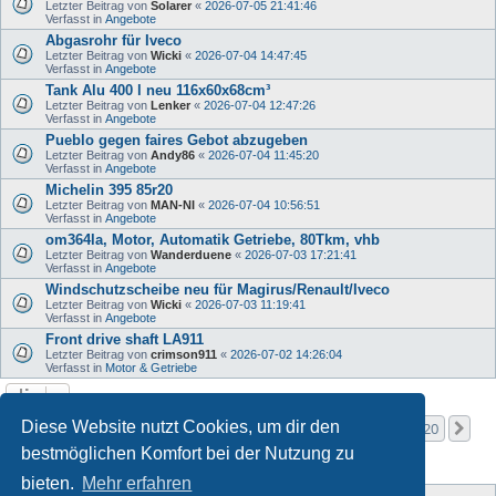
Letzter Beitrag von
Solarer
«
2026-07-05 21:41:46
Verfasst in
Angebote
Abgasrohr für Iveco
Letzter Beitrag von
Wicki
«
2026-07-04 14:47:45
Verfasst in
Angebote
Tank Alu 400 l neu 116x60x68cm³
Letzter Beitrag von
Lenker
«
2026-07-04 12:47:26
Verfasst in
Angebote
Pueblo gegen faires Gebot abzugeben
Letzter Beitrag von
Andy86
«
2026-07-04 11:45:20
Verfasst in
Angebote
Michelin 395 85r20
Letzter Beitrag von
MAN-NI
«
2026-07-04 10:56:51
Verfasst in
Angebote
om364la, Motor, Automatik Getriebe, 80Tkm, vhb
Letzter Beitrag von
Wanderduene
«
2026-07-03 17:21:41
Verfasst in
Angebote
Windschutzscheibe neu für Magirus/Renault/Iveco
Letzter Beitrag von
Wicki
«
2026-07-03 11:19:41
Verfasst in
Angebote
Front drive shaft LA911
Letzter Beitrag von
crimson911
«
2026-07-02 14:26:04
Verfasst in
Motor & Getriebe
Seite
1
von
20
Diese Website nutzt Cookies, um dir den
1
2
3
4
5
20
Nä
Die Suche ergab mehr als 1000 Treffer
…
bestmöglichen Komfort bei der Nutzung zu
bieten.
Mehr erfahren