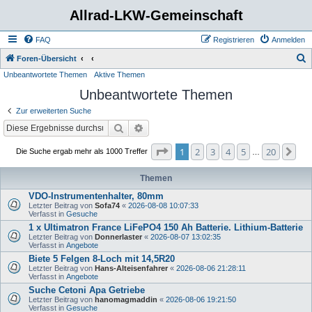
Allrad-LKW-Gemeinschaft
FAQ
Registrieren
Anmelden
S
Foren-Übersicht
Unbeantwortete Themen
Aktive Themen
u
Unbeantwortete Themen
c
h
Zur erweiterten Suche
e
Suche
Erweiterte Suche
Seite
1
von
20
1
2
3
4
5
20
Nä
Die Suche ergab mehr als 1000 Treffer
…
Themen
VDO-Instrumentenhalter, 80mm
Letzter Beitrag von
Sofa74
«
2026-08-08 10:07:33
Verfasst in
Gesuche
1 x Ultimatron France LiFePO4 150 Ah Batterie. Lithium-Batterie
Letzter Beitrag von
Donnerlaster
«
2026-08-07 13:02:35
Verfasst in
Angebote
Biete 5 Felgen 8-Loch mit 14,5R20
Letzter Beitrag von
Hans-Alteisenfahrer
«
2026-08-06 21:28:11
Verfasst in
Angebote
Suche Cetoni Apa Getriebe
Letzter Beitrag von
hanomagmaddin
«
2026-08-06 19:21:50
Verfasst in
Gesuche