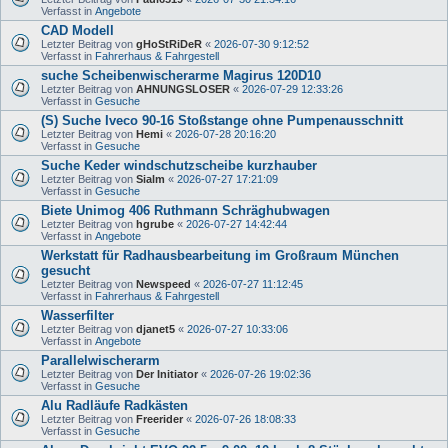
Verfasst in
Angebote
CAD Modell
Letzter Beitrag von
gHoStRiDeR
«
2026-07-30 9:12:52
Verfasst in
Fahrerhaus & Fahrgestell
suche Scheibenwischerarme Magirus 120D10
Letzter Beitrag von
AHNUNGSLOSER
«
2026-07-29 12:33:26
Verfasst in
Gesuche
(S) Suche Iveco 90-16 Stoßstange ohne Pumpenausschnitt
Letzter Beitrag von
Hemi
«
2026-07-28 20:16:20
Verfasst in
Gesuche
Suche Keder windschutzscheibe kurzhauber
Letzter Beitrag von
Sialm
«
2026-07-27 17:21:09
Verfasst in
Gesuche
Biete Unimog 406 Ruthmann Schräghubwagen
Letzter Beitrag von
hgrube
«
2026-07-27 14:42:44
Verfasst in
Angebote
Werkstatt für Radhausbearbeitung im Großraum München
gesucht
Letzter Beitrag von
Newspeed
«
2026-07-27 11:12:45
Verfasst in
Fahrerhaus & Fahrgestell
Wasserfilter
Letzter Beitrag von
djanet5
«
2026-07-27 10:33:06
Verfasst in
Angebote
Parallelwischerarm
Letzter Beitrag von
Der Initiator
«
2026-07-26 19:02:36
Verfasst in
Gesuche
Alu Radläufe Radkästen
Letzter Beitrag von
Freerider
«
2026-07-26 18:08:33
Verfasst in
Gesuche