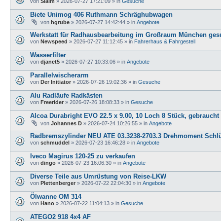
von
Sialm
»
2026-07-27 17:21:09
» in
Gesuche
Biete Unimog 406 Ruthmann Schräghubwagen
von
hgrube
»
2026-07-27 14:42:44
» in
Angebote
Werkstatt für Radhausbearbeitung im Großraum München ges
von
Newspeed
»
2026-07-27 11:12:45
» in
Fahrerhaus & Fahrgestell
Wasserfilter
von
djanet5
»
2026-07-27 10:33:06
» in
Angebote
Parallelwischerarm
von
Der Initiator
»
2026-07-26 19:02:36
» in
Gesuche
Alu Radläufe Radkästen
von
Freerider
»
2026-07-26 18:08:33
» in
Gesuche
Alcoa Durabright EVO 22.5 x 9.00, 10 Loch 8 Stück, gebraucht
von
Johannes D
»
2026-07-24 10:26:55
» in
Angebote
Radbremszylinder NEU ATE 03.3238-2703.3 Drehmoment Schlü
von
schmuddel
»
2026-07-23 16:46:28
» in
Angebote
Iveco Magirus 120-25 zu verkaufen
von
dingo
»
2026-07-23 16:06:30
» in
Angebote
Diverse Teile aus Umrüstung von Reise-LKW
von
Plettenberger
»
2026-07-22 22:04:30
» in
Angebote
Ölwanne OM 314
von
Hano
»
2026-07-22 11:04:13
» in
Gesuche
ATEGO2 918 4x4 AF