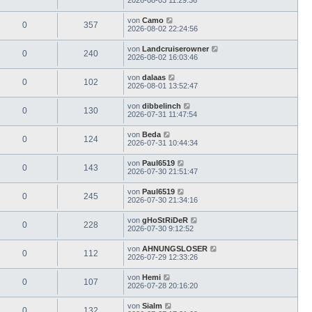
von
Camo
0
357
2026-08-02 22:24:56
von
Landcruiserowner
0
240
2026-08-02 16:03:46
von
dalaas
0
102
2026-08-01 13:52:47
von
dibbelinch
0
130
2026-07-31 11:47:54
von
Beda
0
124
2026-07-31 10:44:34
von
Paul6519
0
143
2026-07-30 21:51:47
von
Paul6519
0
245
2026-07-30 21:34:16
von
gHoStRiDeR
0
228
2026-07-30 9:12:52
von
AHNUNGSLOSER
0
112
2026-07-29 12:33:26
von
Hemi
0
107
2026-07-28 20:16:20
von
Sialm
0
132