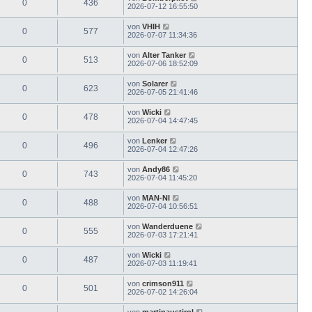
0
436
2026-07-12 16:55:50
von
VHIH
0
577
2026-07-07 11:34:36
von
Alter Tanker
0
513
2026-07-06 18:52:09
von
Solarer
0
623
2026-07-05 21:41:46
von
Wicki
0
478
2026-07-04 14:47:45
von
Lenker
0
496
2026-07-04 12:47:26
von
Andy86
0
743
2026-07-04 11:45:20
von
MAN-NI
0
488
2026-07-04 10:56:51
von
Wanderduene
0
555
2026-07-03 17:21:41
von
Wicki
0
487
2026-07-03 11:19:41
von
crimson911
0
501
2026-07-02 14:26:04
von
martinaustirol