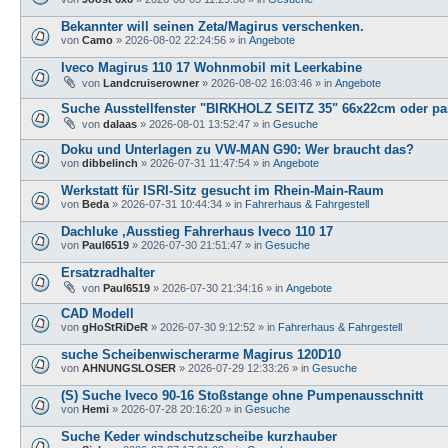
Bekannter will seinen Zeta/Magirus verschenken.
von
Camo
»
2026-08-02 22:24:56
» in
Angebote
Iveco Magirus 110 17 Wohnmobil mit Leerkabine
von
Landcruiserowner
»
2026-08-02 16:03:46
» in
Angebote
Suche Ausstellfenster "BIRKHOLZ SEITZ 35" 66x22cm oder pas
von
dalaas
»
2026-08-01 13:52:47
» in
Gesuche
Doku und Unterlagen zu VW-MAN G90: Wer braucht das?
von
dibbelinch
»
2026-07-31 11:47:54
» in
Angebote
Werkstatt für ISRI-Sitz gesucht im Rhein-Main-Raum
von
Beda
»
2026-07-31 10:44:34
» in
Fahrerhaus & Fahrgestell
Dachluke ,Ausstieg Fahrerhaus Iveco 110 17
von
Paul6519
»
2026-07-30 21:51:47
» in
Gesuche
Ersatzradhalter
von
Paul6519
»
2026-07-30 21:34:16
» in
Angebote
CAD Modell
von
gHoStRiDeR
»
2026-07-30 9:12:52
» in
Fahrerhaus & Fahrgestell
suche Scheibenwischerarme Magirus 120D10
von
AHNUNGSLOSER
»
2026-07-29 12:33:26
» in
Gesuche
(S) Suche Iveco 90-16 Stoßstange ohne Pumpenausschnitt
von
Hemi
»
2026-07-28 20:16:20
» in
Gesuche
Suche Keder windschutzscheibe kurzhauber