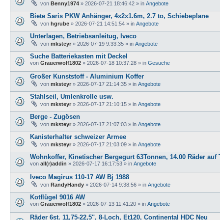
von
Benny1974
»
2026-07-21 18:46:42
» in
Angebote
Biete Saris PKW Anhänger, 4x2x1.6m, 2.7 to, Schiebeplane
von
hgrube
»
2026-07-21 14:51:54
» in
Angebote
Unterlagen, Betriebsanleitug, Iveco
von
mksteyr
»
2026-07-19 9:33:35
» in
Angebote
Suche Batteriekasten mit Deckel
von
Grauerwolf1802
»
2026-07-18 10:37:28
» in
Gesuche
Großer Kunststoff - Aluminium Koffer
von
mksteyr
»
2026-07-17 21:14:35
» in
Angebote
Stahlseil, Umlenkrolle usw.
von
mksteyr
»
2026-07-17 21:10:15
» in
Angebote
Berge - Zugösen
von
mksteyr
»
2026-07-17 21:07:03
» in
Angebote
Kanisterhalter schweizer Armee
von
mksteyr
»
2026-07-17 21:03:09
» in
Angebote
Wohnkoffer, Kinetischer Bergegurt 63Tonnen, 14.00 Räder auf T
von
all(r)addin
»
2026-07-17 16:17:53
» in
Angebote
Iveco Magirus 110-17 AW Bj 1988
von
RandyHandy
»
2026-07-14 9:38:56
» in
Angebote
Kotflügel 9016 AW
von
Grauerwolf1802
»
2026-07-13 11:41:20
» in
Angebote
Räder 6st. 11,75-22,5", 8-Loch, Et120, Continental HDC Neu