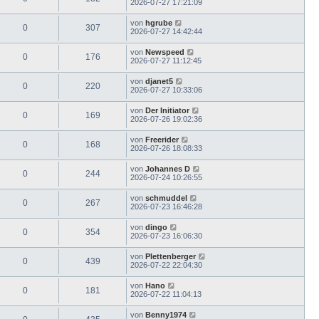
2026-07-27 17:21:09
von
hgrube
0
307
2026-07-27 14:42:44
von
Newspeed
0
176
2026-07-27 11:12:45
von
djanet5
0
220
2026-07-27 10:33:06
von
Der Initiator
0
169
2026-07-26 19:02:36
von
Freerider
0
168
2026-07-26 18:08:33
von
Johannes D
0
244
2026-07-24 10:26:55
von
schmuddel
0
267
2026-07-23 16:46:28
von
dingo
0
354
2026-07-23 16:06:30
von
Plettenberger
0
439
2026-07-22 22:04:30
von
Hano
0
181
2026-07-22 11:04:13
von
Benny1974