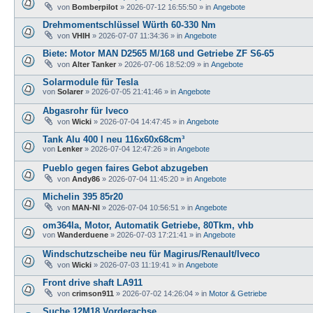
von
Bomberpilot
»
2026-07-12 16:55:50
» in
Angebote
Drehmomentschlüssel Würth 60-330 Nm
von
VHIH
»
2026-07-07 11:34:36
» in
Angebote
Biete: Motor MAN D2565 M/168 und Getriebe ZF S6-65
von
Alter Tanker
»
2026-07-06 18:52:09
» in
Angebote
Solarmodule für Tesla
von
Solarer
»
2026-07-05 21:41:46
» in
Angebote
Abgasrohr für Iveco
von
Wicki
»
2026-07-04 14:47:45
» in
Angebote
Tank Alu 400 l neu 116x60x68cm³
von
Lenker
»
2026-07-04 12:47:26
» in
Angebote
Pueblo gegen faires Gebot abzugeben
von
Andy86
»
2026-07-04 11:45:20
» in
Angebote
Michelin 395 85r20
von
MAN-NI
»
2026-07-04 10:56:51
» in
Angebote
om364la, Motor, Automatik Getriebe, 80Tkm, vhb
von
Wanderduene
»
2026-07-03 17:21:41
» in
Angebote
Windschutzscheibe neu für Magirus/Renault/Iveco
von
Wicki
»
2026-07-03 11:19:41
» in
Angebote
Front drive shaft LA911
von
crimson911
»
2026-07-02 14:26:04
» in
Motor & Getriebe
Suche 12M18 Vorderachse