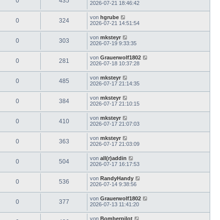
0
435
2026-07-21 18:46:42
von
hgrube
0
324
2026-07-21 14:51:54
von
mksteyr
0
303
2026-07-19 9:33:35
von
Grauerwolf1802
0
281
2026-07-18 10:37:28
von
mksteyr
0
485
2026-07-17 21:14:35
von
mksteyr
0
384
2026-07-17 21:10:15
von
mksteyr
0
410
2026-07-17 21:07:03
von
mksteyr
0
363
2026-07-17 21:03:09
von
all(r)addin
0
504
2026-07-17 16:17:53
von
RandyHandy
0
536
2026-07-14 9:38:56
von
Grauerwolf1802
0
377
2026-07-13 11:41:20
von
Bomberpilot