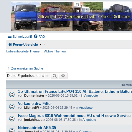
Schnellzugriff
FAQ
Foren-Übersicht
Unbeantwortete Themen
Aktive Themen
Zur erweiterten Suche
Suche
Erweiterte Suche
Themen
1 x Ultimatron France LiFePO4 150 Ah Batterie. Lithium-Batter
von
Donnerlaster
»
2026-08-06 13:59:01
» in
Angebote
Verkaufe div. Filter
von
MichaelW
»
2026-08-04 16:29:45
» in
Angebote
Iveco Magirus 8016 Wohnmobil neue HU und H sowie Service
von
jmdahlhaus
»
2026-08-03 17:50:38
» in
Angebote
Nebenabtrieb AK5-35
von
Joost 6x6
»
2026-08-03 11:29:36
» in
Gesuche