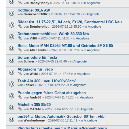
von
RandyHandy
»
2026-07-14 9:38:56
» in
Angebote
Kotflügel 9016 AW
von
Grauerwolf1802
»
2026-07-13 11:41:20
» in
Angebote
Räder 6st. 11,75-22,5", 8-Loch, Et120, Continental HDC Neu
von
Bomberpilot
»
2026-07-12 16:55:50
» in
Angebote
Drehmomentschlüssel Würth 60-330 Nm
von
VHIH
»
2026-07-07 11:34:36
» in
Angebote
Biete: Motor MAN D2565 M/168 und Getriebe ZF S6-65
von
Alter Tanker
»
2026-07-06 18:52:09
» in
Angebote
Solarmodule für Tesla
von
Solarer
»
2026-07-05 21:41:46
» in
Angebote
Abgasrohr für Iveco
von
Wicki
»
2026-07-04 14:47:45
» in
Angebote
Tank Alu 400 l neu 116x60x68cm³
von
Lenker
»
2026-07-04 12:47:26
» in
Angebote
Pueblo gegen faires Gebot abzugeben
von
Andy86
»
2026-07-04 11:45:20
» in
Angebote
Michelin 395 85r20
von
MAN-NI
»
2026-07-04 10:56:51
» in
Angebote
om364la, Motor, Automatik Getriebe, 80Tkm, vhb
von
Wanderduene
»
2026-07-03 17:21:41
» in
Angebote
Windschutzscheibe neu für Magirus/Renault/Iveco