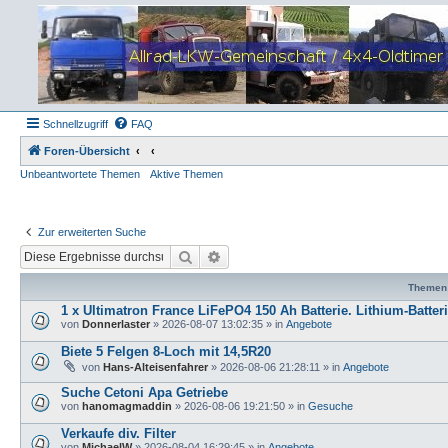
Schnellzugriff
FAQ
Foren-Übersicht
Unbeantwortete Themen
Aktive Themen
Zur erweiterten Suche
Suche
Erweiterte Suche
Themen
1 x Ultimatron France LiFePO4 150 Ah Batterie. Lithium-Batter
von
Donnerlaster
»
2026-08-07 13:02:35
» in
Angebote
Biete 5 Felgen 8-Loch mit 14,5R20
von
Hans-Alteisenfahrer
»
2026-08-06 21:28:11
» in
Angebote
Suche Cetoni Apa Getriebe
von
hanomagmaddin
»
2026-08-06 19:21:50
» in
Gesuche
Verkaufe div. Filter
von
MichaelW
»
2026-08-04 16:29:45
» in
Angebote