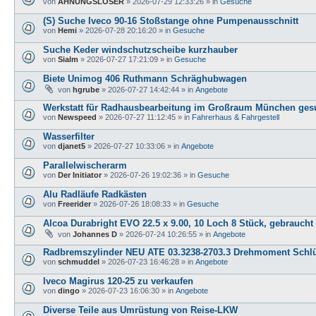
von
AHNUNGSLOSER
»
2026-07-29 12:33:26
» in
Gesuche
(S) Suche Iveco 90-16 Stoßstange ohne Pumpenausschnitt
von
Hemi
»
2026-07-28 20:16:20
» in
Gesuche
Suche Keder windschutzscheibe kurzhauber
von
Sialm
»
2026-07-27 17:21:09
» in
Gesuche
Biete Unimog 406 Ruthmann Schräghubwagen
von
hgrube
»
2026-07-27 14:42:44
» in
Angebote
Werkstatt für Radhausbearbeitung im Großraum München ges
von
Newspeed
»
2026-07-27 11:12:45
» in
Fahrerhaus & Fahrgestell
Wasserfilter
von
djanet5
»
2026-07-27 10:33:06
» in
Angebote
Parallelwischerarm
von
Der Initiator
»
2026-07-26 19:02:36
» in
Gesuche
Alu Radläufe Radkästen
von
Freerider
»
2026-07-26 18:08:33
» in
Gesuche
Alcoa Durabright EVO 22.5 x 9.00, 10 Loch 8 Stück, gebraucht
von
Johannes D
»
2026-07-24 10:26:55
» in
Angebote
Radbremszylinder NEU ATE 03.3238-2703.3 Drehmoment Schlü
von
schmuddel
»
2026-07-23 16:46:28
» in
Angebote
Iveco Magirus 120-25 zu verkaufen
von
dingo
»
2026-07-23 16:06:30
» in
Angebote
Diverse Teile aus Umrüstung von Reise-LKW