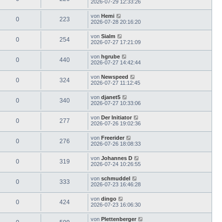
2026-07-29 12:33:26
von
Hemi
0
223
2026-07-28 20:16:20
von
Sialm
0
254
2026-07-27 17:21:09
von
hgrube
0
440
2026-07-27 14:42:44
von
Newspeed
0
324
2026-07-27 11:12:45
von
djanet5
0
340
2026-07-27 10:33:06
von
Der Initiator
0
277
2026-07-26 19:02:36
von
Freerider
0
276
2026-07-26 18:08:33
von
Johannes D
0
319
2026-07-24 10:26:55
von
schmuddel
0
333
2026-07-23 16:46:28
von
dingo
0
424
2026-07-23 16:06:30
von
Plettenberger