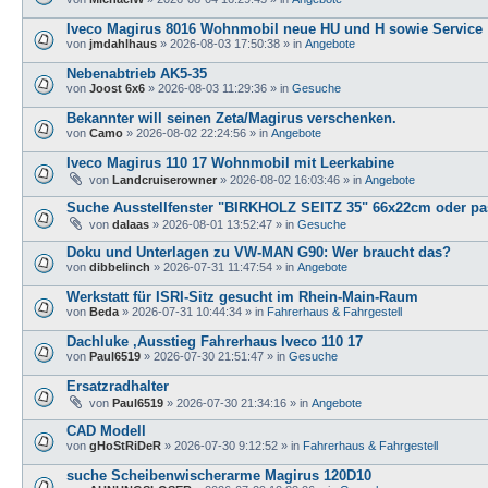
Iveco Magirus 8016 Wohnmobil neue HU und H sowie Service
von
jmdahlhaus
»
2026-08-03 17:50:38
» in
Angebote
Nebenabtrieb AK5-35
von
Joost 6x6
»
2026-08-03 11:29:36
» in
Gesuche
Bekannter will seinen Zeta/Magirus verschenken.
von
Camo
»
2026-08-02 22:24:56
» in
Angebote
Iveco Magirus 110 17 Wohnmobil mit Leerkabine
von
Landcruiserowner
»
2026-08-02 16:03:46
» in
Angebote
Suche Ausstellfenster "BIRKHOLZ SEITZ 35" 66x22cm oder pas
von
dalaas
»
2026-08-01 13:52:47
» in
Gesuche
Doku und Unterlagen zu VW-MAN G90: Wer braucht das?
von
dibbelinch
»
2026-07-31 11:47:54
» in
Angebote
Werkstatt für ISRI-Sitz gesucht im Rhein-Main-Raum
von
Beda
»
2026-07-31 10:44:34
» in
Fahrerhaus & Fahrgestell
Dachluke ,Ausstieg Fahrerhaus Iveco 110 17
von
Paul6519
»
2026-07-30 21:51:47
» in
Gesuche
Ersatzradhalter
von
Paul6519
»
2026-07-30 21:34:16
» in
Angebote
CAD Modell
von
gHoStRiDeR
»
2026-07-30 9:12:52
» in
Fahrerhaus & Fahrgestell
suche Scheibenwischerarme Magirus 120D10