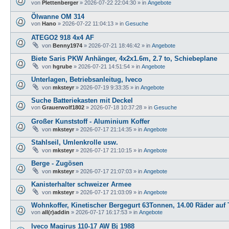
von
Plettenberger
»
2026-07-22 22:04:30
» in
Angebote
Ölwanne OM 314
von
Hano
»
2026-07-22 11:04:13
» in
Gesuche
ATEGO2 918 4x4 AF
von
Benny1974
»
2026-07-21 18:46:42
» in
Angebote
Biete Saris PKW Anhänger, 4x2x1.6m, 2.7 to, Schiebeplane
von
hgrube
»
2026-07-21 14:51:54
» in
Angebote
Unterlagen, Betriebsanleitug, Iveco
von
mksteyr
»
2026-07-19 9:33:35
» in
Angebote
Suche Batteriekasten mit Deckel
von
Grauerwolf1802
»
2026-07-18 10:37:28
» in
Gesuche
Großer Kunststoff - Aluminium Koffer
von
mksteyr
»
2026-07-17 21:14:35
» in
Angebote
Stahlseil, Umlenkrolle usw.
von
mksteyr
»
2026-07-17 21:10:15
» in
Angebote
Berge - Zugösen
von
mksteyr
»
2026-07-17 21:07:03
» in
Angebote
Kanisterhalter schweizer Armee
von
mksteyr
»
2026-07-17 21:03:09
» in
Angebote
Wohnkoffer, Kinetischer Bergegurt 63Tonnen, 14.00 Räder auf T
von
all(r)addin
»
2026-07-17 16:17:53
» in
Angebote
Iveco Magirus 110-17 AW Bj 1988