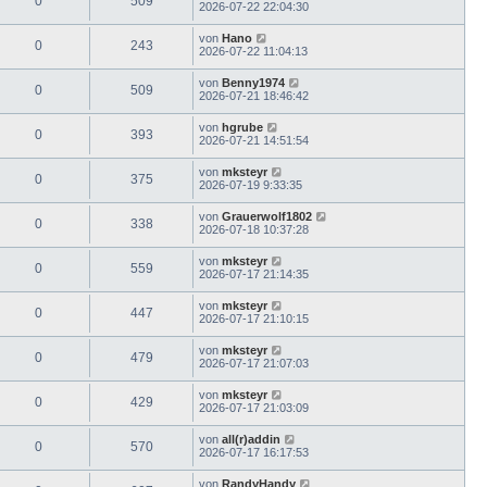
0
509
2026-07-22 22:04:30
von
Hano
0
243
2026-07-22 11:04:13
von
Benny1974
0
509
2026-07-21 18:46:42
von
hgrube
0
393
2026-07-21 14:51:54
von
mksteyr
0
375
2026-07-19 9:33:35
von
Grauerwolf1802
0
338
2026-07-18 10:37:28
von
mksteyr
0
559
2026-07-17 21:14:35
von
mksteyr
0
447
2026-07-17 21:10:15
von
mksteyr
0
479
2026-07-17 21:07:03
von
mksteyr
0
429
2026-07-17 21:03:09
von
all(r)addin
0
570
2026-07-17 16:17:53
von
RandyHandy