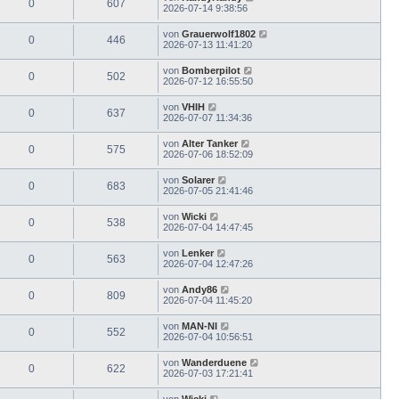
0
607
2026-07-14 9:38:56
von
Grauerwolf1802
0
446
2026-07-13 11:41:20
von
Bomberpilot
0
502
2026-07-12 16:55:50
von
VHIH
0
637
2026-07-07 11:34:36
von
Alter Tanker
0
575
2026-07-06 18:52:09
von
Solarer
0
683
2026-07-05 21:41:46
von
Wicki
0
538
2026-07-04 14:47:45
von
Lenker
0
563
2026-07-04 12:47:26
von
Andy86
0
809
2026-07-04 11:45:20
von
MAN-NI
0
552
2026-07-04 10:56:51
von
Wanderduene
0
622
2026-07-03 17:21:41
von
Wicki