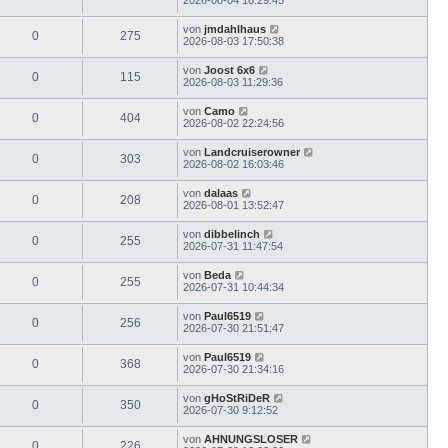
von
jmdahlhaus
0
275
2026-08-03 17:50:38
von
Joost 6x6
0
115
2026-08-03 11:29:36
von
Camo
0
404
2026-08-02 22:24:56
von
Landcruiserowner
0
303
2026-08-02 16:03:46
von
dalaas
0
208
2026-08-01 13:52:47
von
dibbelinch
0
255
2026-07-31 11:47:54
von
Beda
0
255
2026-07-31 10:44:34
von
Paul6519
0
256
2026-07-30 21:51:47
von
Paul6519
0
368
2026-07-30 21:34:16
von
gHoStRiDeR
0
350
2026-07-30 9:12:52
von
AHNUNGSLOSER
0
226