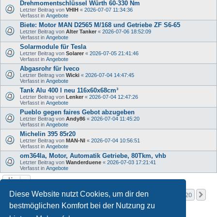
Drehmomentschlüssel Würth 60-330 Nm
Letzter Beitrag von
VHIH
«
2026-07-07 11:34:36
Verfasst in
Angebote
Biete: Motor MAN D2565 M/168 und Getriebe ZF S6-65
Letzter Beitrag von
Alter Tanker
«
2026-07-06 18:52:09
Verfasst in
Angebote
Solarmodule für Tesla
Letzter Beitrag von
Solarer
«
2026-07-05 21:41:46
Verfasst in
Angebote
Abgasrohr für Iveco
Letzter Beitrag von
Wicki
«
2026-07-04 14:47:45
Verfasst in
Angebote
Tank Alu 400 l neu 116x60x68cm³
Letzter Beitrag von
Lenker
«
2026-07-04 12:47:26
Verfasst in
Angebote
Pueblo gegen faires Gebot abzugeben
Letzter Beitrag von
Andy86
«
2026-07-04 11:45:20
Verfasst in
Angebote
Michelin 395 85r20
Letzter Beitrag von
MAN-NI
«
2026-07-04 10:56:51
Verfasst in
Angebote
om364la, Motor, Automatik Getriebe, 80Tkm, vhb
Letzter Beitrag von
Wanderduene
«
2026-07-03 17:21:41
Verfasst in
Angebote
Seite
1
von
20
Diese Website nutzt Cookies, um dir den
1
2
3
4
5
20
Nä
Die Suche ergab mehr als 1000 Treffer
…
bestmöglichen Komfort bei der Nutzung zu