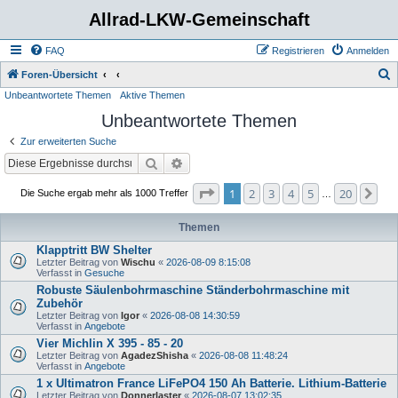
Allrad-LKW-Gemeinschaft
FAQ
Registrieren
Anmelden
S
Foren-Übersicht
Unbeantwortete Themen
Aktive Themen
u
Unbeantwortete Themen
c
h
Zur erweiterten Suche
e
Suche
Erweiterte Suche
Seite
1
von
20
1
2
3
4
5
20
Nä
Die Suche ergab mehr als 1000 Treffer
…
Themen
Klapptritt BW Shelter
Letzter Beitrag von
Wischu
«
2026-08-09 8:15:08
Verfasst in
Gesuche
Robuste Säulenbohrmaschine Ständerbohrmaschine mit
Zubehör
Letzter Beitrag von
Igor
«
2026-08-08 14:30:59
Verfasst in
Angebote
Vier Michlin X 395 - 85 - 20
Letzter Beitrag von
AgadezShisha
«
2026-08-08 11:48:24
Verfasst in
Angebote
1 x Ultimatron France LiFePO4 150 Ah Batterie. Lithium-Batterie
Letzter Beitrag von
Donnerlaster
«
2026-08-07 13:02:35