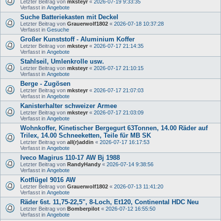
Letzter Beitrag von
mksteyr
«
2026-07-19 9:33:35
Verfasst in
Angebote
Suche Batteriekasten mit Deckel
Letzter Beitrag von
Grauerwolf1802
«
2026-07-18 10:37:28
Verfasst in
Gesuche
Großer Kunststoff - Aluminium Koffer
Letzter Beitrag von
mksteyr
«
2026-07-17 21:14:35
Verfasst in
Angebote
Stahlseil, Umlenkrolle usw.
Letzter Beitrag von
mksteyr
«
2026-07-17 21:10:15
Verfasst in
Angebote
Berge - Zugösen
Letzter Beitrag von
mksteyr
«
2026-07-17 21:07:03
Verfasst in
Angebote
Kanisterhalter schweizer Armee
Letzter Beitrag von
mksteyr
«
2026-07-17 21:03:09
Verfasst in
Angebote
Wohnkoffer, Kinetischer Bergegurt 63Tonnen, 14.00 Räder auf
Trilex, 14.00 Schneeketten, Teile für MB SK
Letzter Beitrag von
all(r)addin
«
2026-07-17 16:17:53
Verfasst in
Angebote
Iveco Magirus 110-17 AW Bj 1988
Letzter Beitrag von
RandyHandy
«
2026-07-14 9:38:56
Verfasst in
Angebote
Kotflügel 9016 AW
Letzter Beitrag von
Grauerwolf1802
«
2026-07-13 11:41:20
Verfasst in
Angebote
Räder 6st. 11,75-22,5", 8-Loch, Et120, Continental HDC Neu
Letzter Beitrag von
Bomberpilot
«
2026-07-12 16:55:50
Verfasst in
Angebote