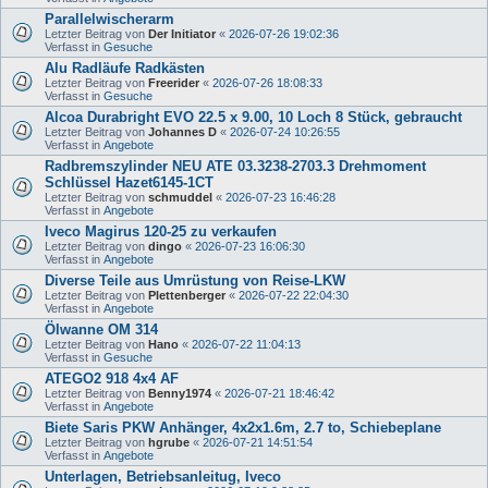
Parallelwischerarm
Letzter Beitrag von
Der Initiator
«
2026-07-26 19:02:36
Verfasst in
Gesuche
Alu Radläufe Radkästen
Letzter Beitrag von
Freerider
«
2026-07-26 18:08:33
Verfasst in
Gesuche
Alcoa Durabright EVO 22.5 x 9.00, 10 Loch 8 Stück, gebraucht
Letzter Beitrag von
Johannes D
«
2026-07-24 10:26:55
Verfasst in
Angebote
Radbremszylinder NEU ATE 03.3238-2703.3 Drehmoment
Schlüssel Hazet6145-1CT
Letzter Beitrag von
schmuddel
«
2026-07-23 16:46:28
Verfasst in
Angebote
Iveco Magirus 120-25 zu verkaufen
Letzter Beitrag von
dingo
«
2026-07-23 16:06:30
Verfasst in
Angebote
Diverse Teile aus Umrüstung von Reise-LKW
Letzter Beitrag von
Plettenberger
«
2026-07-22 22:04:30
Verfasst in
Angebote
Ölwanne OM 314
Letzter Beitrag von
Hano
«
2026-07-22 11:04:13
Verfasst in
Gesuche
ATEGO2 918 4x4 AF
Letzter Beitrag von
Benny1974
«
2026-07-21 18:46:42
Verfasst in
Angebote
Biete Saris PKW Anhänger, 4x2x1.6m, 2.7 to, Schiebeplane
Letzter Beitrag von
hgrube
«
2026-07-21 14:51:54
Verfasst in
Angebote
Unterlagen, Betriebsanleitug, Iveco