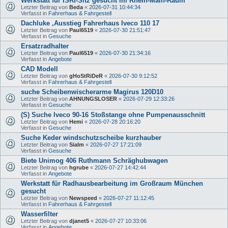
Werkstatt für ISRI-Sitz gesucht im Rhein-Main-Raum
Letzter Beitrag von
Beda
«
2026-07-31 10:44:34
Verfasst in
Fahrerhaus & Fahrgestell
Dachluke ,Ausstieg Fahrerhaus Iveco 110 17
Letzter Beitrag von
Paul6519
«
2026-07-30 21:51:47
Verfasst in
Gesuche
Ersatzradhalter
Letzter Beitrag von
Paul6519
«
2026-07-30 21:34:16
Verfasst in
Angebote
CAD Modell
Letzter Beitrag von
gHoStRiDeR
«
2026-07-30 9:12:52
Verfasst in
Fahrerhaus & Fahrgestell
suche Scheibenwischerarme Magirus 120D10
Letzter Beitrag von
AHNUNGSLOSER
«
2026-07-29 12:33:26
Verfasst in
Gesuche
(S) Suche Iveco 90-16 Stoßstange ohne Pumpenausschnitt
Letzter Beitrag von
Hemi
«
2026-07-28 20:16:20
Verfasst in
Gesuche
Suche Keder windschutzscheibe kurzhauber
Letzter Beitrag von
Sialm
«
2026-07-27 17:21:09
Verfasst in
Gesuche
Biete Unimog 406 Ruthmann Schräghubwagen
Letzter Beitrag von
hgrube
«
2026-07-27 14:42:44
Verfasst in
Angebote
Werkstatt für Radhausbearbeitung im Großraum München
gesucht
Letzter Beitrag von
Newspeed
«
2026-07-27 11:12:45
Verfasst in
Fahrerhaus & Fahrgestell
Wasserfilter
Letzter Beitrag von
djanet5
«
2026-07-27 10:33:06
Verfasst in
Angebote