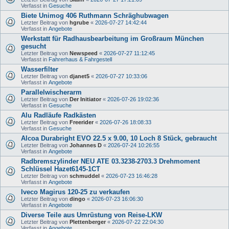
Verfasst in
Gesuche
Biete Unimog 406 Ruthmann Schräghubwagen
Letzter Beitrag von
hgrube
«
2026-07-27 14:42:44
Verfasst in
Angebote
Werkstatt für Radhausbearbeitung im Großraum München
gesucht
Letzter Beitrag von
Newspeed
«
2026-07-27 11:12:45
Verfasst in
Fahrerhaus & Fahrgestell
Wasserfilter
Letzter Beitrag von
djanet5
«
2026-07-27 10:33:06
Verfasst in
Angebote
Parallelwischerarm
Letzter Beitrag von
Der Initiator
«
2026-07-26 19:02:36
Verfasst in
Gesuche
Alu Radläufe Radkästen
Letzter Beitrag von
Freerider
«
2026-07-26 18:08:33
Verfasst in
Gesuche
Alcoa Durabright EVO 22.5 x 9.00, 10 Loch 8 Stück, gebraucht
Letzter Beitrag von
Johannes D
«
2026-07-24 10:26:55
Verfasst in
Angebote
Radbremszylinder NEU ATE 03.3238-2703.3 Drehmoment
Schlüssel Hazet6145-1CT
Letzter Beitrag von
schmuddel
«
2026-07-23 16:46:28
Verfasst in
Angebote
Iveco Magirus 120-25 zu verkaufen
Letzter Beitrag von
dingo
«
2026-07-23 16:06:30
Verfasst in
Angebote
Diverse Teile aus Umrüstung von Reise-LKW
Letzter Beitrag von
Plettenberger
«
2026-07-22 22:04:30
Verfasst in
Angebote