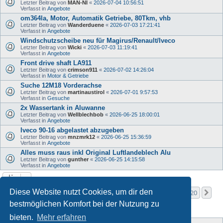
Letzter Beitrag von
MAN-NI
«
2026-07-04 10:56:51
Verfasst in
Angebote
om364la, Motor, Automatik Getriebe, 80Tkm, vhb
Letzter Beitrag von
Wanderduene
«
2026-07-03 17:21:41
Verfasst in
Angebote
Windschutzscheibe neu für Magirus/Renault/Iveco
Letzter Beitrag von
Wicki
«
2026-07-03 11:19:41
Verfasst in
Angebote
Front drive shaft LA911
Letzter Beitrag von
crimson911
«
2026-07-02 14:26:04
Verfasst in
Motor & Getriebe
Suche 12M18 Vorderachse
Letzter Beitrag von
martinaustirol
«
2026-07-01 9:57:53
Verfasst in
Gesuche
2x Wassertank in Aluwanne
Letzter Beitrag von
Wellblechbob
«
2026-06-25 18:00:01
Verfasst in
Angebote
Iveco 90-16 abgelastet abzugeben
Letzter Beitrag von
mnzmrk12
«
2026-06-25 15:36:59
Verfasst in
Angebote
Alles muss raus inkl Original Luftlandeblech Alu
Letzter Beitrag von
gunther
«
2026-06-25 14:15:58
Verfasst in
Angebote
Seite
1
von
20
Diese Website nutzt Cookies, um dir den
1
2
3
4
5
20
Nä
Die Suche ergab mehr als 1000 Treffer
…
bestmöglichen Komfort bei der Nutzung zu
bieten.
Mehr erfahren