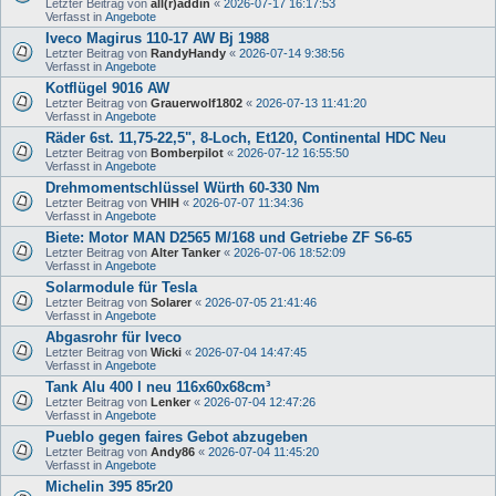
Letzter Beitrag von
all(r)addin
«
2026-07-17 16:17:53
Verfasst in
Angebote
Iveco Magirus 110-17 AW Bj 1988
Letzter Beitrag von
RandyHandy
«
2026-07-14 9:38:56
Verfasst in
Angebote
Kotflügel 9016 AW
Letzter Beitrag von
Grauerwolf1802
«
2026-07-13 11:41:20
Verfasst in
Angebote
Räder 6st. 11,75-22,5", 8-Loch, Et120, Continental HDC Neu
Letzter Beitrag von
Bomberpilot
«
2026-07-12 16:55:50
Verfasst in
Angebote
Drehmomentschlüssel Würth 60-330 Nm
Letzter Beitrag von
VHIH
«
2026-07-07 11:34:36
Verfasst in
Angebote
Biete: Motor MAN D2565 M/168 und Getriebe ZF S6-65
Letzter Beitrag von
Alter Tanker
«
2026-07-06 18:52:09
Verfasst in
Angebote
Solarmodule für Tesla
Letzter Beitrag von
Solarer
«
2026-07-05 21:41:46
Verfasst in
Angebote
Abgasrohr für Iveco
Letzter Beitrag von
Wicki
«
2026-07-04 14:47:45
Verfasst in
Angebote
Tank Alu 400 l neu 116x60x68cm³
Letzter Beitrag von
Lenker
«
2026-07-04 12:47:26
Verfasst in
Angebote
Pueblo gegen faires Gebot abzugeben
Letzter Beitrag von
Andy86
«
2026-07-04 11:45:20
Verfasst in
Angebote
Michelin 395 85r20