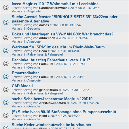
Iveco Magirus 110 17 Wohnmobil mit Leerkabine
Letzter Beitrag von
Landcruiserowner
«
2026-08-02 16:03:46
Verfasst in
Angebote
Suche Ausstellfenster "BIRKHOLZ SEITZ 35" 66x22cm oder
passende Alternative
Letzter Beitrag von
dalaas
«
2026-08-01 13:52:47
Verfasst in
Gesuche
Doku und Unterlagen zu VW-MAN G90: Wer braucht das?
Letzter Beitrag von
dibbelinch
«
2026-07-31 11:47:54
Verfasst in
Angebote
Werkstatt für ISRI-Sitz gesucht im Rhein-Main-Raum
Letzter Beitrag von
Beda
«
2026-07-31 10:44:34
Verfasst in
Fahrerhaus & Fahrgestell
Dachluke ,Ausstieg Fahrerhaus Iveco 110 17
Letzter Beitrag von
Paul6519
«
2026-07-30 21:51:47
Verfasst in
Gesuche
Ersatzradhalter
Letzter Beitrag von
Paul6519
«
2026-07-30 21:34:16
Verfasst in
Angebote
CAD Modell
Letzter Beitrag von
gHoStRiDeR
«
2026-07-30 9:12:52
Verfasst in
Fahrerhaus & Fahrgestell
suche Scheibenwischerarme Magirus 120D10
Letzter Beitrag von
AHNUNGSLOSER
«
2026-07-29 12:33:26
Verfasst in
Gesuche
(S) Suche Iveco 90-16 Stoßstange ohne Pumpenausschnitt
Letzter Beitrag von
Hemi
«
2026-07-28 20:16:20
Verfasst in
Gesuche
Suche Keder windschutzscheibe kurzhauber
Letzter Beitrag von
Sialm
«
2026-07-27 17:21:09