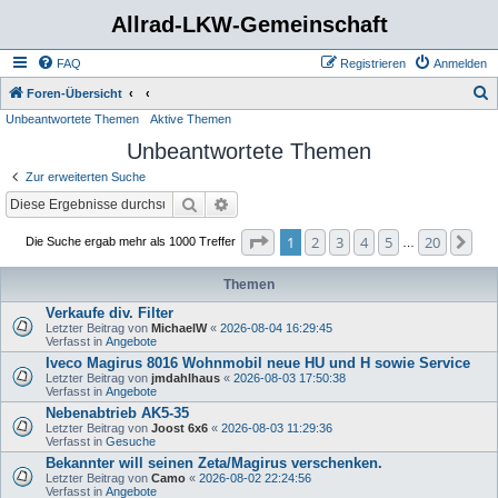
Allrad-LKW-Gemeinschaft
FAQ
Registrieren
Anmelden
S
Foren-Übersicht
Unbeantwortete Themen
Aktive Themen
u
Unbeantwortete Themen
c
h
Zur erweiterten Suche
e
Suche
Erweiterte Suche
Seite
1
von
20
1
2
3
4
5
20
Nä
Die Suche ergab mehr als 1000 Treffer
…
Themen
Verkaufe div. Filter
Letzter Beitrag von
MichaelW
«
2026-08-04 16:29:45
Verfasst in
Angebote
Iveco Magirus 8016 Wohnmobil neue HU und H sowie Service
Letzter Beitrag von
jmdahlhaus
«
2026-08-03 17:50:38
Verfasst in
Angebote
Nebenabtrieb AK5-35
Letzter Beitrag von
Joost 6x6
«
2026-08-03 11:29:36
Verfasst in
Gesuche
Bekannter will seinen Zeta/Magirus verschenken.
Letzter Beitrag von
Camo
«
2026-08-02 22:24:56
Verfasst in
Angebote