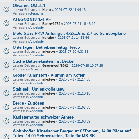
Ölwanne OM 314
Letzter Beitrag von
Hano
«
2026-07-22 11:04:13
Verfasst in
Gesuche
ATEGO2 918 4x4 AF
Letzter Beitrag von
Benny1974
«
2026-07-21 18:46:42
Verfasst in
Angebote
Biete Saris PKW Anhänger, 4x2x1.6m, 2.7 to, Schiebeplane
Letzter Beitrag von
hgrube
«
2026-07-21 14:51:54
Verfasst in
Angebote
Unterlagen, Betriebsanleitug, Iveco
Letzter Beitrag von
mksteyr
«
2026-07-19 9:33:35
Verfasst in
Angebote
Suche Batteriekasten mit Deckel
Letzter Beitrag von
Grauerwolf1802
«
2026-07-18 10:37:28
Verfasst in
Gesuche
Großer Kunststoff - Aluminium Koffer
Letzter Beitrag von
mksteyr
«
2026-07-17 21:14:35
Verfasst in
Angebote
Stahlseil, Umlenkrolle usw.
Letzter Beitrag von
mksteyr
«
2026-07-17 21:10:15
Verfasst in
Angebote
Berge - Zugösen
Letzter Beitrag von
mksteyr
«
2026-07-17 21:07:03
Verfasst in
Angebote
Kanisterhalter schweizer Armee
Letzter Beitrag von
mksteyr
«
2026-07-17 21:03:09
Verfasst in
Angebote
Wohnkoffer, Kinetischer Bergegurt 63Tonnen, 14.00 Räder auf
Trilex, 14.00 Schneeketten, Teile für MB SK