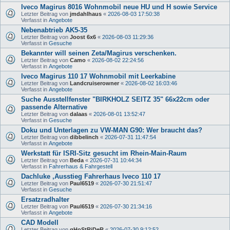
Iveco Magirus 8016 Wohnmobil neue HU und H sowie Service
Letzter Beitrag von
jmdahlhaus
«
2026-08-03 17:50:38
Verfasst in
Angebote
Nebenabtrieb AK5-35
Letzter Beitrag von
Joost 6x6
«
2026-08-03 11:29:36
Verfasst in
Gesuche
Bekannter will seinen Zeta/Magirus verschenken.
Letzter Beitrag von
Camo
«
2026-08-02 22:24:56
Verfasst in
Angebote
Iveco Magirus 110 17 Wohnmobil mit Leerkabine
Letzter Beitrag von
Landcruiserowner
«
2026-08-02 16:03:46
Verfasst in
Angebote
Suche Ausstellfenster "BIRKHOLZ SEITZ 35" 66x22cm oder
passende Alternative
Letzter Beitrag von
dalaas
«
2026-08-01 13:52:47
Verfasst in
Gesuche
Doku und Unterlagen zu VW-MAN G90: Wer braucht das?
Letzter Beitrag von
dibbelinch
«
2026-07-31 11:47:54
Verfasst in
Angebote
Werkstatt für ISRI-Sitz gesucht im Rhein-Main-Raum
Letzter Beitrag von
Beda
«
2026-07-31 10:44:34
Verfasst in
Fahrerhaus & Fahrgestell
Dachluke ,Ausstieg Fahrerhaus Iveco 110 17
Letzter Beitrag von
Paul6519
«
2026-07-30 21:51:47
Verfasst in
Gesuche
Ersatzradhalter
Letzter Beitrag von
Paul6519
«
2026-07-30 21:34:16
Verfasst in
Angebote
CAD Modell
Letzter Beitrag von
gHoStRiDeR
«
2026-07-30 9:12:52