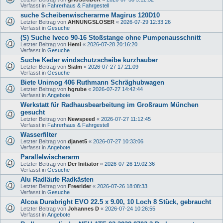
Verfasst in
Fahrerhaus & Fahrgestell
suche Scheibenwischerarme Magirus 120D10
Letzter Beitrag von
AHNUNGSLOSER
«
2026-07-29 12:33:26
Verfasst in
Gesuche
(S) Suche Iveco 90-16 Stoßstange ohne Pumpenausschnitt
Letzter Beitrag von
Hemi
«
2026-07-28 20:16:20
Verfasst in
Gesuche
Suche Keder windschutzscheibe kurzhauber
Letzter Beitrag von
Sialm
«
2026-07-27 17:21:09
Verfasst in
Gesuche
Biete Unimog 406 Ruthmann Schräghubwagen
Letzter Beitrag von
hgrube
«
2026-07-27 14:42:44
Verfasst in
Angebote
Werkstatt für Radhausbearbeitung im Großraum München
gesucht
Letzter Beitrag von
Newspeed
«
2026-07-27 11:12:45
Verfasst in
Fahrerhaus & Fahrgestell
Wasserfilter
Letzter Beitrag von
djanet5
«
2026-07-27 10:33:06
Verfasst in
Angebote
Parallelwischerarm
Letzter Beitrag von
Der Initiator
«
2026-07-26 19:02:36
Verfasst in
Gesuche
Alu Radläufe Radkästen
Letzter Beitrag von
Freerider
«
2026-07-26 18:08:33
Verfasst in
Gesuche
Alcoa Durabright EVO 22.5 x 9.00, 10 Loch 8 Stück, gebraucht
Letzter Beitrag von
Johannes D
«
2026-07-24 10:26:55
Verfasst in
Angebote