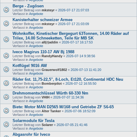
Berge - Zugösen
Letzter Beitrag von
mksteyr
«
2026-07-17 21:07:03
Verfasst in
Angebote
Kanisterhalter schweizer Armee
Letzter Beitrag von
mksteyr
«
2026-07-17 21:03:09
Verfasst in
Angebote
Wohnkoffer, Kinetischer Bergegurt 63Tonnen, 14.00 Räder auf
Trilex, 14.00 Schneeketten, Teile für MB SK
Letzter Beitrag von
all(r)addin
«
2026-07-17 16:17:53
Verfasst in
Angebote
Iveco Magirus 110-17 AW Bj 1988
Letzter Beitrag von
RandyHandy
«
2026-07-14 9:38:56
Verfasst in
Angebote
Kotflügel 9016 AW
Letzter Beitrag von
Grauerwolf1802
«
2026-07-13 11:41:20
Verfasst in
Angebote
Räder 6st. 11,75-22,5", 8-Loch, Et120, Continental HDC Neu
Letzter Beitrag von
Bomberpilot
«
2026-07-12 16:55:50
Verfasst in
Angebote
Drehmomentschlüssel Würth 60-330 Nm
Letzter Beitrag von
VHIH
«
2026-07-07 11:34:36
Verfasst in
Angebote
Biete: Motor MAN D2565 M/168 und Getriebe ZF S6-65
Letzter Beitrag von
Alter Tanker
«
2026-07-06 18:52:09
Verfasst in
Angebote
Solarmodule für Tesla
Letzter Beitrag von
Solarer
«
2026-07-05 21:41:46
Verfasst in
Angebote
Abgasrohr für Iveco