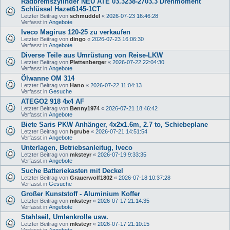
Radbremszylinder NEU ATE 03.3238-2703.3 Drehmoment
Schlüssel Hazet6145-1CT
Letzter Beitrag von
schmuddel
«
2026-07-23 16:46:28
Verfasst in
Angebote
Iveco Magirus 120-25 zu verkaufen
Letzter Beitrag von
dingo
«
2026-07-23 16:06:30
Verfasst in
Angebote
Diverse Teile aus Umrüstung von Reise-LKW
Letzter Beitrag von
Plettenberger
«
2026-07-22 22:04:30
Verfasst in
Angebote
Ölwanne OM 314
Letzter Beitrag von
Hano
«
2026-07-22 11:04:13
Verfasst in
Gesuche
ATEGO2 918 4x4 AF
Letzter Beitrag von
Benny1974
«
2026-07-21 18:46:42
Verfasst in
Angebote
Biete Saris PKW Anhänger, 4x2x1.6m, 2.7 to, Schiebeplane
Letzter Beitrag von
hgrube
«
2026-07-21 14:51:54
Verfasst in
Angebote
Unterlagen, Betriebsanleitug, Iveco
Letzter Beitrag von
mksteyr
«
2026-07-19 9:33:35
Verfasst in
Angebote
Suche Batteriekasten mit Deckel
Letzter Beitrag von
Grauerwolf1802
«
2026-07-18 10:37:28
Verfasst in
Gesuche
Großer Kunststoff - Aluminium Koffer
Letzter Beitrag von
mksteyr
«
2026-07-17 21:14:35
Verfasst in
Angebote
Stahlseil, Umlenkrolle usw.
Letzter Beitrag von
mksteyr
«
2026-07-17 21:10:15
Verfasst in
Angebote