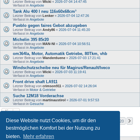
Letzter Beitrag von
Wicki
«
2026-07-04 14:47:45
Verfasst in
Angebote
Tank Alu 400 l neu 116x60x68cm³
Letzter Beitrag von
Lenker
«
2026-07-04 12:47:26
Verfasst in
Angebote
Pueblo gegen faires Gebot abzugeben
Letzter Beitrag von
Andy86
«
2026-07-04 11:45:20
Verfasst in
Angebote
Michelin 395 85r20
Letzter Beitrag von
MAN-NI
«
2026-07-04 10:56:51
Verfasst in
Angebote
om364la, Motor, Automatik Getriebe, 80Tkm, vhb
Letzter Beitrag von
Wanderduene
«
2026-07-03 17:21:41
Verfasst in
Angebote
Windschutzscheibe neu für Magirus/Renault/Iveco
Letzter Beitrag von
Wicki
«
2026-07-03 11:19:41
Verfasst in
Angebote
Front drive shaft LA911
Letzter Beitrag von
crimson911
«
2026-07-02 14:26:04
Verfasst in
Motor & Getriebe
Suche 12M18 Vorderachse
Letzter Beitrag von
martinaustirol
«
2026-07-01 9:57:53
Verfasst in
Gesuche
Seite
1
von
20
Diese Website nutzt Cookies, um dir den
1
2
3
4
5
20
Nä
Die Suche ergab mehr als 1000 Treffer
…
bestmöglichen Komfort bei der Nutzung zu
bieten.
Mehr erfahren