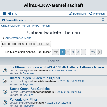
Allrad-LKW-Gemeinschaft
FAQ
Registrieren
Anmelden
S
Foren-Übersicht
Unbeantwortete Themen
Aktive Themen
u
Unbeantwortete Themen
c
h
Zur erweiterten Suche
e
Suche
Erweiterte Suche
Seite
1
von
20
1
2
3
4
5
20
Nä
Die Suche ergab mehr als 1000 Treffer
…
Themen
1 x Ultimatron France LiFePO4 150 Ah Batterie. Lithium-Batterie
Letzter Beitrag von
Donnerlaster
«
2026-08-07 13:02:35
Verfasst in
Angebote
Biete 5 Felgen 8-Loch mit 14,5R20
Letzter Beitrag von
Hans-Alteisenfahrer
«
2026-08-06 21:28:11
Verfasst in
Angebote
Suche Cetoni Apa Getriebe
Letzter Beitrag von
hanomagmaddin
«
2026-08-06 19:21:50
Verfasst in
Gesuche
Verkaufe div. Filter
Letzter Beitrag von
MichaelW
«
2026-08-04 16:29:45
Verfasst in
Angebote