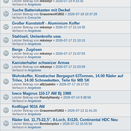
Letzter Beitrag von
mksteyr
«
2026-07-19 9:33:35
Verfasst in
Angebote
Suche Batteriekasten mit Deckel
Letzter Beitrag von
Grauerwolf1802
«
2026-07-18 10:37:28
Verfasst in
Gesuche
Großer Kunststoff - Aluminium Koffer
Letzter Beitrag von
mksteyr
«
2026-07-17 21:14:35
Verfasst in
Angebote
Stahlseil, Umlenkrolle usw.
Letzter Beitrag von
mksteyr
«
2026-07-17 21:10:15
Verfasst in
Angebote
Berge - Zugösen
Letzter Beitrag von
mksteyr
«
2026-07-17 21:07:03
Verfasst in
Angebote
Kanisterhalter schweizer Armee
Letzter Beitrag von
mksteyr
«
2026-07-17 21:03:09
Verfasst in
Angebote
Wohnkoffer, Kinetischer Bergegurt 63Tonnen, 14.00 Räder auf
Trilex, 14.00 Schneeketten, Teile für MB SK
Letzter Beitrag von
all(r)addin
«
2026-07-17 16:17:53
Verfasst in
Angebote
Iveco Magirus 110-17 AW Bj 1988
Letzter Beitrag von
RandyHandy
«
2026-07-14 9:38:56
Verfasst in
Angebote
Kotflügel 9016 AW
Letzter Beitrag von
Grauerwolf1802
«
2026-07-13 11:41:20
Verfasst in
Angebote
Räder 6st. 11,75-22,5", 8-Loch, Et120, Continental HDC Neu
Letzter Beitrag von
Bomberpilot
«
2026-07-12 16:55:50
Verfasst in
Angebote