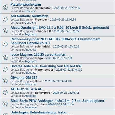
Parallelwischerarm
Letzter Beitrag von
Der Initiator
«
2026-07-26 19:02:36
Verfasst in
Gesuche
Alu Radläufe Radkästen
Letzter Beitrag von
Freerider
«
2026-07-26 18:08:33
Verfasst in
Gesuche
Alcoa Durabright EVO 22.5 x 9.00, 10 Loch 8 Stück, gebraucht
Letzter Beitrag von
Johannes D
«
2026-07-24 10:26:55
Verfasst in
Angebote
Radbremszylinder NEU ATE 03.3238-2703.3 Drehmoment
Schlüssel Hazet6145-1CT
Letzter Beitrag von
schmuddel
«
2026-07-23 16:46:28
Verfasst in
Angebote
Iveco Magirus 120-25 zu verkaufen
Letzter Beitrag von
dingo
«
2026-07-23 16:06:30
Verfasst in
Angebote
Diverse Teile aus Umrüstung von Reise-LKW
Letzter Beitrag von
Plettenberger
«
2026-07-22 22:04:30
Verfasst in
Angebote
Ölwanne OM 314
Letzter Beitrag von
Hano
«
2026-07-22 11:04:13
Verfasst in
Gesuche
ATEGO2 918 4x4 AF
Letzter Beitrag von
Benny1974
«
2026-07-21 18:46:42
Verfasst in
Angebote
Biete Saris PKW Anhänger, 4x2x1.6m, 2.7 to, Schiebeplane
Letzter Beitrag von
hgrube
«
2026-07-21 14:51:54
Verfasst in
Angebote
Unterlagen, Betriebsanleitug, Iveco