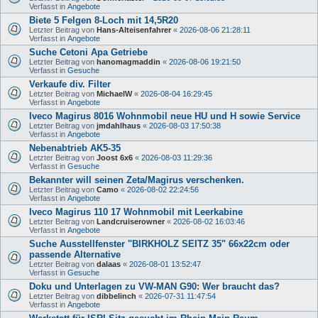
Verfasst in
Angebote
Biete 5 Felgen 8-Loch mit 14,5R20
Letzter Beitrag von
Hans-Alteisenfahrer
«
2026-08-06 21:28:11
Verfasst in
Angebote
Suche Cetoni Apa Getriebe
Letzter Beitrag von
hanomagmaddin
«
2026-08-06 19:21:50
Verfasst in
Gesuche
Verkaufe div. Filter
Letzter Beitrag von
MichaelW
«
2026-08-04 16:29:45
Verfasst in
Angebote
Iveco Magirus 8016 Wohnmobil neue HU und H sowie Service
Letzter Beitrag von
jmdahlhaus
«
2026-08-03 17:50:38
Verfasst in
Angebote
Nebenabtrieb AK5-35
Letzter Beitrag von
Joost 6x6
«
2026-08-03 11:29:36
Verfasst in
Gesuche
Bekannter will seinen Zeta/Magirus verschenken.
Letzter Beitrag von
Camo
«
2026-08-02 22:24:56
Verfasst in
Angebote
Iveco Magirus 110 17 Wohnmobil mit Leerkabine
Letzter Beitrag von
Landcruiserowner
«
2026-08-02 16:03:46
Verfasst in
Angebote
Suche Ausstellfenster "BIRKHOLZ SEITZ 35" 66x22cm oder
passende Alternative
Letzter Beitrag von
dalaas
«
2026-08-01 13:52:47
Verfasst in
Gesuche
Doku und Unterlagen zu VW-MAN G90: Wer braucht das?
Letzter Beitrag von
dibbelinch
«
2026-07-31 11:47:54
Verfasst in
Angebote