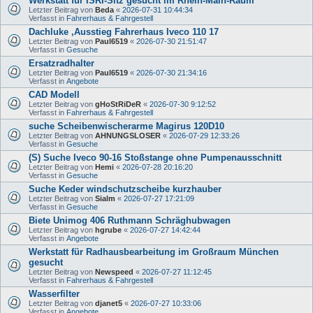
Werkstatt für ISRI-Sitz gesucht im Rhein-Main-Raum
Letzter Beitrag von
Beda
«
2026-07-31 10:44:34
Verfasst in
Fahrerhaus & Fahrgestell
Dachluke ,Ausstieg Fahrerhaus Iveco 110 17
Letzter Beitrag von
Paul6519
«
2026-07-30 21:51:47
Verfasst in
Gesuche
Ersatzradhalter
Letzter Beitrag von
Paul6519
«
2026-07-30 21:34:16
Verfasst in
Angebote
CAD Modell
Letzter Beitrag von
gHoStRiDeR
«
2026-07-30 9:12:52
Verfasst in
Fahrerhaus & Fahrgestell
suche Scheibenwischerarme Magirus 120D10
Letzter Beitrag von
AHNUNGSLOSER
«
2026-07-29 12:33:26
Verfasst in
Gesuche
(S) Suche Iveco 90-16 Stoßstange ohne Pumpenausschnitt
Letzter Beitrag von
Hemi
«
2026-07-28 20:16:20
Verfasst in
Gesuche
Suche Keder windschutzscheibe kurzhauber
Letzter Beitrag von
Sialm
«
2026-07-27 17:21:09
Verfasst in
Gesuche
Biete Unimog 406 Ruthmann Schräghubwagen
Letzter Beitrag von
hgrube
«
2026-07-27 14:42:44
Verfasst in
Angebote
Werkstatt für Radhausbearbeitung im Großraum München
gesucht
Letzter Beitrag von
Newspeed
«
2026-07-27 11:12:45
Verfasst in
Fahrerhaus & Fahrgestell
Wasserfilter
Letzter Beitrag von
djanet5
«
2026-07-27 10:33:06
Verfasst in
Angebote