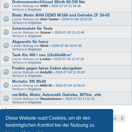
Drehmomentschlüssel Würth 60-330 Nm
Letzter Beitrag von
VHIH
«
2026-07-07 11:34:36
Verfasst in
Angebote
Biete: Motor MAN D2565 M/168 und Getriebe ZF S6-65
Letzter Beitrag von
Alter Tanker
«
2026-07-06 18:52:09
Verfasst in
Angebote
Solarmodule für Tesla
Letzter Beitrag von
Solarer
«
2026-07-05 21:41:46
Verfasst in
Angebote
Abgasrohr für Iveco
Letzter Beitrag von
Wicki
«
2026-07-04 14:47:45
Verfasst in
Angebote
Tank Alu 400 l neu 116x60x68cm³
Letzter Beitrag von
Lenker
«
2026-07-04 12:47:26
Verfasst in
Angebote
Pueblo gegen faires Gebot abzugeben
Letzter Beitrag von
Andy86
«
2026-07-04 11:45:20
Verfasst in
Angebote
Michelin 395 85r20
Letzter Beitrag von
MAN-NI
«
2026-07-04 10:56:51
Verfasst in
Angebote
om364la, Motor, Automatik Getriebe, 80Tkm, vhb
Letzter Beitrag von
Wanderduene
«
2026-07-03 17:21:41
Verfasst in
Angebote
Seite
1
von
20
Diese Website nutzt Cookies, um dir den
1
2
3
4
5
20
Nä
Die Suche ergab mehr als 1000 Treffer
…
bestmöglichen Komfort bei der Nutzung zu