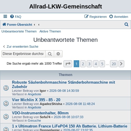
Allrad-LKW-Gemeinschaft
FAQ
Registrieren
Anmelden
S
Foren-Übersicht
Unbeantwortete Themen
Aktive Themen
u
Unbeantwortete Themen
c
h
Zur erweiterten Suche
e
Suche
Erweiterte Suche
Seite
1
von
20
1
2
3
4
5
20
Nä
Die Suche ergab mehr als 1000 Treffer
…
Themen
Robuste Säulenbohrmaschine Ständerbohrmaschine mit
Zubehör
Letzter Beitrag von
Igor
«
2026-08-08 14:30:59
Verfasst in
Angebote
Vier Michlin X 395 - 85 - 20
Letzter Beitrag von
AgadezShisha
«
2026-08-08 11:48:24
Verfasst in
Angebote
VDO-Instrumentenhalter, 80mm
Letzter Beitrag von
Sofa74
«
2026-08-08 10:07:33
Verfasst in
Gesuche
1 x Ultimatron France LiFePO4 150 Ah Batterie. Lithium-Batterie
Letzter Beitrag von
Donnerlaster
«
2026-08-07 13:02:35