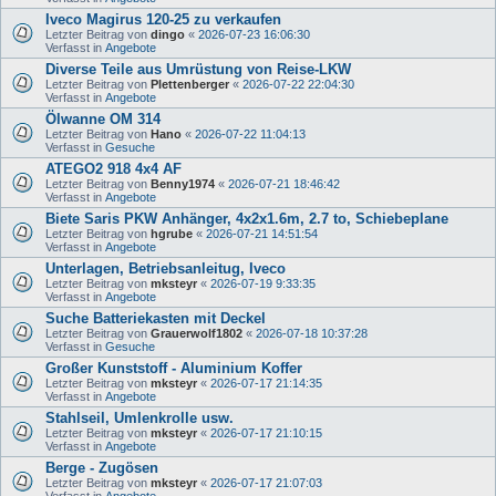
Iveco Magirus 120-25 zu verkaufen
Letzter Beitrag von
dingo
«
2026-07-23 16:06:30
Verfasst in
Angebote
Diverse Teile aus Umrüstung von Reise-LKW
Letzter Beitrag von
Plettenberger
«
2026-07-22 22:04:30
Verfasst in
Angebote
Ölwanne OM 314
Letzter Beitrag von
Hano
«
2026-07-22 11:04:13
Verfasst in
Gesuche
ATEGO2 918 4x4 AF
Letzter Beitrag von
Benny1974
«
2026-07-21 18:46:42
Verfasst in
Angebote
Biete Saris PKW Anhänger, 4x2x1.6m, 2.7 to, Schiebeplane
Letzter Beitrag von
hgrube
«
2026-07-21 14:51:54
Verfasst in
Angebote
Unterlagen, Betriebsanleitug, Iveco
Letzter Beitrag von
mksteyr
«
2026-07-19 9:33:35
Verfasst in
Angebote
Suche Batteriekasten mit Deckel
Letzter Beitrag von
Grauerwolf1802
«
2026-07-18 10:37:28
Verfasst in
Gesuche
Großer Kunststoff - Aluminium Koffer
Letzter Beitrag von
mksteyr
«
2026-07-17 21:14:35
Verfasst in
Angebote
Stahlseil, Umlenkrolle usw.
Letzter Beitrag von
mksteyr
«
2026-07-17 21:10:15
Verfasst in
Angebote
Berge - Zugösen
Letzter Beitrag von
mksteyr
«
2026-07-17 21:07:03
Verfasst in
Angebote