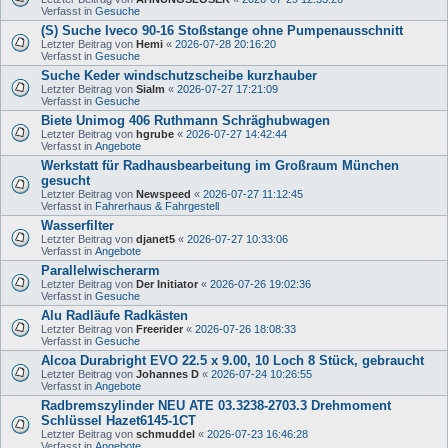
Verfasst in
Gesuche
(S) Suche Iveco 90-16 Stoßstange ohne Pumpenausschnitt
Letzter Beitrag von
Hemi
«
2026-07-28 20:16:20
Verfasst in
Gesuche
Suche Keder windschutzscheibe kurzhauber
Letzter Beitrag von
Sialm
«
2026-07-27 17:21:09
Verfasst in
Gesuche
Biete Unimog 406 Ruthmann Schräghubwagen
Letzter Beitrag von
hgrube
«
2026-07-27 14:42:44
Verfasst in
Angebote
Werkstatt für Radhausbearbeitung im Großraum München
gesucht
Letzter Beitrag von
Newspeed
«
2026-07-27 11:12:45
Verfasst in
Fahrerhaus & Fahrgestell
Wasserfilter
Letzter Beitrag von
djanet5
«
2026-07-27 10:33:06
Verfasst in
Angebote
Parallelwischerarm
Letzter Beitrag von
Der Initiator
«
2026-07-26 19:02:36
Verfasst in
Gesuche
Alu Radläufe Radkästen
Letzter Beitrag von
Freerider
«
2026-07-26 18:08:33
Verfasst in
Gesuche
Alcoa Durabright EVO 22.5 x 9.00, 10 Loch 8 Stück, gebraucht
Letzter Beitrag von
Johannes D
«
2026-07-24 10:26:55
Verfasst in
Angebote
Radbremszylinder NEU ATE 03.3238-2703.3 Drehmoment
Schlüssel Hazet6145-1CT
Letzter Beitrag von
schmuddel
«
2026-07-23 16:46:28
Verfasst in
Angebote