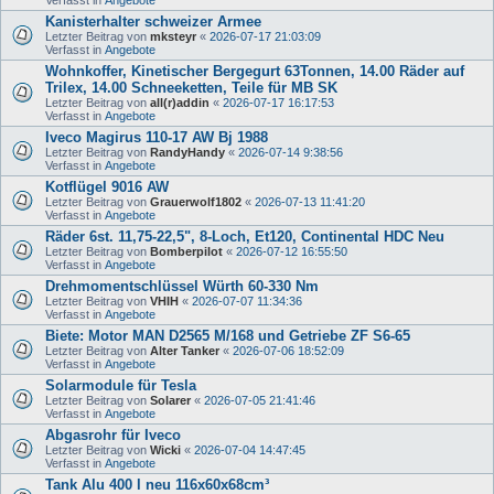
Kanisterhalter schweizer Armee
Letzter Beitrag von
mksteyr
«
2026-07-17 21:03:09
Verfasst in
Angebote
Wohnkoffer, Kinetischer Bergegurt 63Tonnen, 14.00 Räder auf
Trilex, 14.00 Schneeketten, Teile für MB SK
Letzter Beitrag von
all(r)addin
«
2026-07-17 16:17:53
Verfasst in
Angebote
Iveco Magirus 110-17 AW Bj 1988
Letzter Beitrag von
RandyHandy
«
2026-07-14 9:38:56
Verfasst in
Angebote
Kotflügel 9016 AW
Letzter Beitrag von
Grauerwolf1802
«
2026-07-13 11:41:20
Verfasst in
Angebote
Räder 6st. 11,75-22,5", 8-Loch, Et120, Continental HDC Neu
Letzter Beitrag von
Bomberpilot
«
2026-07-12 16:55:50
Verfasst in
Angebote
Drehmomentschlüssel Würth 60-330 Nm
Letzter Beitrag von
VHIH
«
2026-07-07 11:34:36
Verfasst in
Angebote
Biete: Motor MAN D2565 M/168 und Getriebe ZF S6-65
Letzter Beitrag von
Alter Tanker
«
2026-07-06 18:52:09
Verfasst in
Angebote
Solarmodule für Tesla
Letzter Beitrag von
Solarer
«
2026-07-05 21:41:46
Verfasst in
Angebote
Abgasrohr für Iveco
Letzter Beitrag von
Wicki
«
2026-07-04 14:47:45
Verfasst in
Angebote
Tank Alu 400 l neu 116x60x68cm³