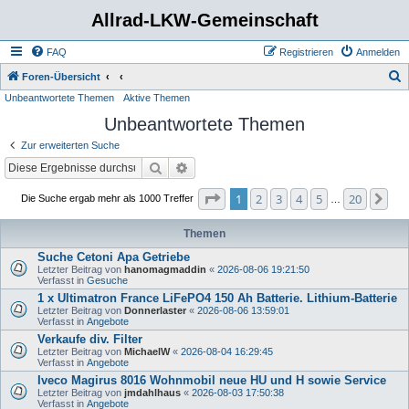
Allrad-LKW-Gemeinschaft
FAQ
Registrieren
Anmelden
S
Foren-Übersicht
Unbeantwortete Themen
Aktive Themen
u
Unbeantwortete Themen
c
h
Zur erweiterten Suche
e
Suche
Erweiterte Suche
Seite
1
von
20
1
2
3
4
5
20
Nä
Die Suche ergab mehr als 1000 Treffer
…
Themen
Suche Cetoni Apa Getriebe
Letzter Beitrag von
hanomagmaddin
«
2026-08-06 19:21:50
Verfasst in
Gesuche
1 x Ultimatron France LiFePO4 150 Ah Batterie. Lithium-Batterie
Letzter Beitrag von
Donnerlaster
«
2026-08-06 13:59:01
Verfasst in
Angebote
Verkaufe div. Filter
Letzter Beitrag von
MichaelW
«
2026-08-04 16:29:45
Verfasst in
Angebote
Iveco Magirus 8016 Wohnmobil neue HU und H sowie Service
Letzter Beitrag von
jmdahlhaus
«
2026-08-03 17:50:38
Verfasst in
Angebote