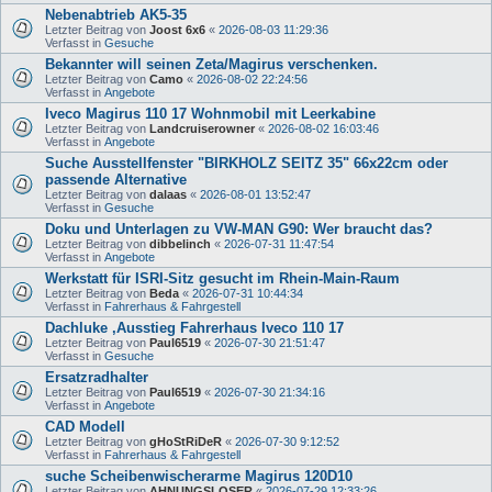
Nebenabtrieb AK5-35
Letzter Beitrag von
Joost 6x6
«
2026-08-03 11:29:36
Verfasst in
Gesuche
Bekannter will seinen Zeta/Magirus verschenken.
Letzter Beitrag von
Camo
«
2026-08-02 22:24:56
Verfasst in
Angebote
Iveco Magirus 110 17 Wohnmobil mit Leerkabine
Letzter Beitrag von
Landcruiserowner
«
2026-08-02 16:03:46
Verfasst in
Angebote
Suche Ausstellfenster "BIRKHOLZ SEITZ 35" 66x22cm oder
passende Alternative
Letzter Beitrag von
dalaas
«
2026-08-01 13:52:47
Verfasst in
Gesuche
Doku und Unterlagen zu VW-MAN G90: Wer braucht das?
Letzter Beitrag von
dibbelinch
«
2026-07-31 11:47:54
Verfasst in
Angebote
Werkstatt für ISRI-Sitz gesucht im Rhein-Main-Raum
Letzter Beitrag von
Beda
«
2026-07-31 10:44:34
Verfasst in
Fahrerhaus & Fahrgestell
Dachluke ,Ausstieg Fahrerhaus Iveco 110 17
Letzter Beitrag von
Paul6519
«
2026-07-30 21:51:47
Verfasst in
Gesuche
Ersatzradhalter
Letzter Beitrag von
Paul6519
«
2026-07-30 21:34:16
Verfasst in
Angebote
CAD Modell
Letzter Beitrag von
gHoStRiDeR
«
2026-07-30 9:12:52
Verfasst in
Fahrerhaus & Fahrgestell
suche Scheibenwischerarme Magirus 120D10
Letzter Beitrag von
AHNUNGSLOSER
«
2026-07-29 12:33:26