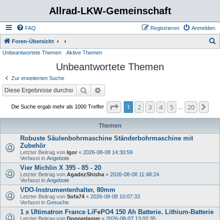
Allrad-LKW-Gemeinschaft
FAQ
Registrieren
Anmelden
S
Foren-Übersicht
Unbeantwortete Themen
Aktive Themen
u
Unbeantwortete Themen
c
h
Zur erweiterten Suche
e
Suche
Erweiterte Suche
Seite
1
von
20
1
2
3
4
5
20
Nä
Die Suche ergab mehr als 1000 Treffer
…
Themen
Robuste Säulenbohrmaschine Ständerbohrmaschine mit
Zubehör
Letzter Beitrag von
Igor
«
2026-08-08 14:30:59
Verfasst in
Angebote
Vier Michlin X 395 - 85 - 20
Letzter Beitrag von
AgadezShisha
«
2026-08-08 11:48:24
Verfasst in
Angebote
VDO-Instrumentenhalter, 80mm
Letzter Beitrag von
Sofa74
«
2026-08-08 10:07:33
Verfasst in
Gesuche
1 x Ultimatron France LiFePO4 150 Ah Batterie. Lithium-Batterie
Letzter Beitrag von
Donnerlaster
«
2026-08-07 13:02:35