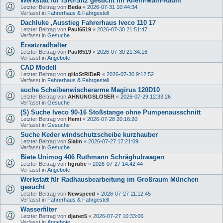
Werkstatt für ISRI-Sitz gesucht im Rhein-Main-Raum
Letzter Beitrag von
Beda
«
2026-07-31 10:44:34
Verfasst in
Fahrerhaus & Fahrgestell
Dachluke ,Ausstieg Fahrerhaus Iveco 110 17
Letzter Beitrag von
Paul6519
«
2026-07-30 21:51:47
Verfasst in
Gesuche
Ersatzradhalter
Letzter Beitrag von
Paul6519
«
2026-07-30 21:34:16
Verfasst in
Angebote
CAD Modell
Letzter Beitrag von
gHoStRiDeR
«
2026-07-30 9:12:52
Verfasst in
Fahrerhaus & Fahrgestell
suche Scheibenwischerarme Magirus 120D10
Letzter Beitrag von
AHNUNGSLOSER
«
2026-07-29 12:33:26
Verfasst in
Gesuche
(S) Suche Iveco 90-16 Stoßstange ohne Pumpenausschnitt
Letzter Beitrag von
Hemi
«
2026-07-28 20:16:20
Verfasst in
Gesuche
Suche Keder windschutzscheibe kurzhauber
Letzter Beitrag von
Sialm
«
2026-07-27 17:21:09
Verfasst in
Gesuche
Biete Unimog 406 Ruthmann Schräghubwagen
Letzter Beitrag von
hgrube
«
2026-07-27 14:42:44
Verfasst in
Angebote
Werkstatt für Radhausbearbeitung im Großraum München
gesucht
Letzter Beitrag von
Newspeed
«
2026-07-27 11:12:45
Verfasst in
Fahrerhaus & Fahrgestell
Wasserfilter
Letzter Beitrag von
djanet5
«
2026-07-27 10:33:06
Verfasst in
Angebote