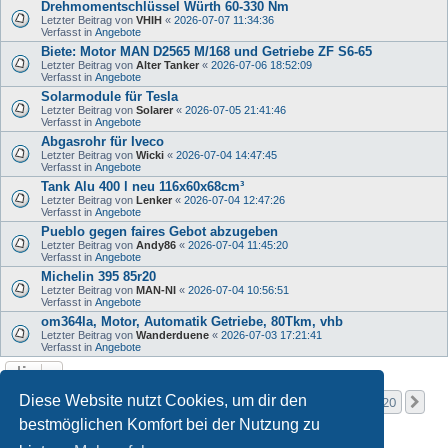
Drehmomentschlüssel Würth 60-330 Nm
Letzter Beitrag von
VHIH
«
2026-07-07 11:34:36
Verfasst in
Angebote
Biete: Motor MAN D2565 M/168 und Getriebe ZF S6-65
Letzter Beitrag von
Alter Tanker
«
2026-07-06 18:52:09
Verfasst in
Angebote
Solarmodule für Tesla
Letzter Beitrag von
Solarer
«
2026-07-05 21:41:46
Verfasst in
Angebote
Abgasrohr für Iveco
Letzter Beitrag von
Wicki
«
2026-07-04 14:47:45
Verfasst in
Angebote
Tank Alu 400 l neu 116x60x68cm³
Letzter Beitrag von
Lenker
«
2026-07-04 12:47:26
Verfasst in
Angebote
Pueblo gegen faires Gebot abzugeben
Letzter Beitrag von
Andy86
«
2026-07-04 11:45:20
Verfasst in
Angebote
Michelin 395 85r20
Letzter Beitrag von
MAN-NI
«
2026-07-04 10:56:51
Verfasst in
Angebote
om364la, Motor, Automatik Getriebe, 80Tkm, vhb
Letzter Beitrag von
Wanderduene
«
2026-07-03 17:21:41
Verfasst in
Angebote
Seite
1
von
20
Diese Website nutzt Cookies, um dir den
1
2
3
4
5
20
Nä
Die Suche ergab mehr als 1000 Treffer
…
bestmöglichen Komfort bei der Nutzung zu