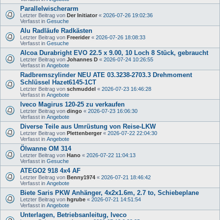
Parallelwischerarm
Letzter Beitrag von
Der Initiator
«
2026-07-26 19:02:36
Verfasst in
Gesuche
Alu Radläufe Radkästen
Letzter Beitrag von
Freerider
«
2026-07-26 18:08:33
Verfasst in
Gesuche
Alcoa Durabright EVO 22.5 x 9.00, 10 Loch 8 Stück, gebraucht
Letzter Beitrag von
Johannes D
«
2026-07-24 10:26:55
Verfasst in
Angebote
Radbremszylinder NEU ATE 03.3238-2703.3 Drehmoment
Schlüssel Hazet6145-1CT
Letzter Beitrag von
schmuddel
«
2026-07-23 16:46:28
Verfasst in
Angebote
Iveco Magirus 120-25 zu verkaufen
Letzter Beitrag von
dingo
«
2026-07-23 16:06:30
Verfasst in
Angebote
Diverse Teile aus Umrüstung von Reise-LKW
Letzter Beitrag von
Plettenberger
«
2026-07-22 22:04:30
Verfasst in
Angebote
Ölwanne OM 314
Letzter Beitrag von
Hano
«
2026-07-22 11:04:13
Verfasst in
Gesuche
ATEGO2 918 4x4 AF
Letzter Beitrag von
Benny1974
«
2026-07-21 18:46:42
Verfasst in
Angebote
Biete Saris PKW Anhänger, 4x2x1.6m, 2.7 to, Schiebeplane
Letzter Beitrag von
hgrube
«
2026-07-21 14:51:54
Verfasst in
Angebote
Unterlagen, Betriebsanleitug, Iveco