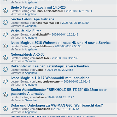
Verfasst in
Angebote
Biete 5 Felgen 8-Loch mit 14,5R20
Letzter Beitrag von
Hans-Alteisenfahrer
«
2026-08-06 21:28:11
Verfasst in
Angebote
Suche Cetoni Apa Getriebe
Letzter Beitrag von
hanomagmaddin
«
2026-08-06 19:21:50
Verfasst in
Gesuche
Verkaufe div. Filter
Letzter Beitrag von
MichaelW
«
2026-08-04 16:29:45
Verfasst in
Angebote
Iveco Magirus 8016 Wohnmobil neue HU und H sowie Service
Letzter Beitrag von
jmdahlhaus
«
2026-08-03 17:50:38
Verfasst in
Angebote
Nebenabtrieb AK5-35
Letzter Beitrag von
Joost 6x6
«
2026-08-03 11:29:36
Verfasst in
Gesuche
Bekannter will seinen Zeta/Magirus verschenken.
Letzter Beitrag von
Camo
«
2026-08-02 22:24:56
Verfasst in
Angebote
Iveco Magirus 110 17 Wohnmobil mit Leerkabine
Letzter Beitrag von
Landcruiserowner
«
2026-08-02 16:03:46
Verfasst in
Angebote
Suche Ausstellfenster "BIRKHOLZ SEITZ 35" 66x22cm oder
passende Alternative
Letzter Beitrag von
dalaas
«
2026-08-01 13:52:47
Verfasst in
Gesuche
Doku und Unterlagen zu VW-MAN G90: Wer braucht das?
Letzter Beitrag von
dibbelinch
«
2026-07-31 11:47:54
Verfasst in
Angebote