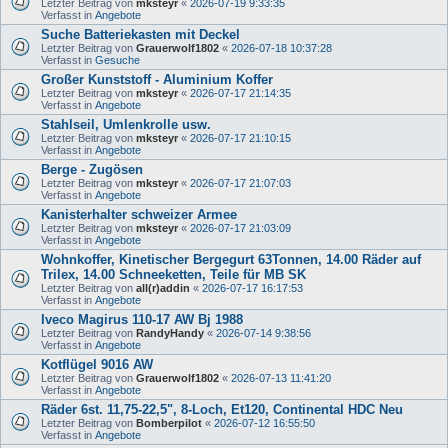
Letzter Beitrag von
mksteyr
«
2026-07-19 9:33:35
Verfasst in
Angebote
Suche Batteriekasten mit Deckel
Letzter Beitrag von
Grauerwolf1802
«
2026-07-18 10:37:28
Verfasst in
Gesuche
Großer Kunststoff - Aluminium Koffer
Letzter Beitrag von
mksteyr
«
2026-07-17 21:14:35
Verfasst in
Angebote
Stahlseil, Umlenkrolle usw.
Letzter Beitrag von
mksteyr
«
2026-07-17 21:10:15
Verfasst in
Angebote
Berge - Zugösen
Letzter Beitrag von
mksteyr
«
2026-07-17 21:07:03
Verfasst in
Angebote
Kanisterhalter schweizer Armee
Letzter Beitrag von
mksteyr
«
2026-07-17 21:03:09
Verfasst in
Angebote
Wohnkoffer, Kinetischer Bergegurt 63Tonnen, 14.00 Räder auf
Trilex, 14.00 Schneeketten, Teile für MB SK
Letzter Beitrag von
all(r)addin
«
2026-07-17 16:17:53
Verfasst in
Angebote
Iveco Magirus 110-17 AW Bj 1988
Letzter Beitrag von
RandyHandy
«
2026-07-14 9:38:56
Verfasst in
Angebote
Kotflügel 9016 AW
Letzter Beitrag von
Grauerwolf1802
«
2026-07-13 11:41:20
Verfasst in
Angebote
Räder 6st. 11,75-22,5", 8-Loch, Et120, Continental HDC Neu
Letzter Beitrag von
Bomberpilot
«
2026-07-12 16:55:50
Verfasst in
Angebote