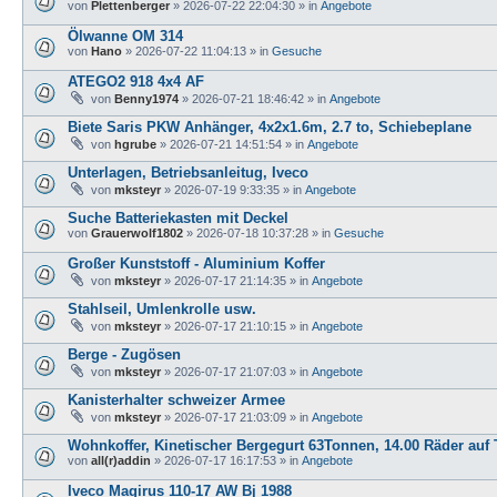
von
Plettenberger
»
2026-07-22 22:04:30
» in
Angebote
Ölwanne OM 314
von
Hano
»
2026-07-22 11:04:13
» in
Gesuche
ATEGO2 918 4x4 AF
von
Benny1974
»
2026-07-21 18:46:42
» in
Angebote
Biete Saris PKW Anhänger, 4x2x1.6m, 2.7 to, Schiebeplane
von
hgrube
»
2026-07-21 14:51:54
» in
Angebote
Unterlagen, Betriebsanleitug, Iveco
von
mksteyr
»
2026-07-19 9:33:35
» in
Angebote
Suche Batteriekasten mit Deckel
von
Grauerwolf1802
»
2026-07-18 10:37:28
» in
Gesuche
Großer Kunststoff - Aluminium Koffer
von
mksteyr
»
2026-07-17 21:14:35
» in
Angebote
Stahlseil, Umlenkrolle usw.
von
mksteyr
»
2026-07-17 21:10:15
» in
Angebote
Berge - Zugösen
von
mksteyr
»
2026-07-17 21:07:03
» in
Angebote
Kanisterhalter schweizer Armee
von
mksteyr
»
2026-07-17 21:03:09
» in
Angebote
Wohnkoffer, Kinetischer Bergegurt 63Tonnen, 14.00 Räder auf T
von
all(r)addin
»
2026-07-17 16:17:53
» in
Angebote
Iveco Magirus 110-17 AW Bj 1988