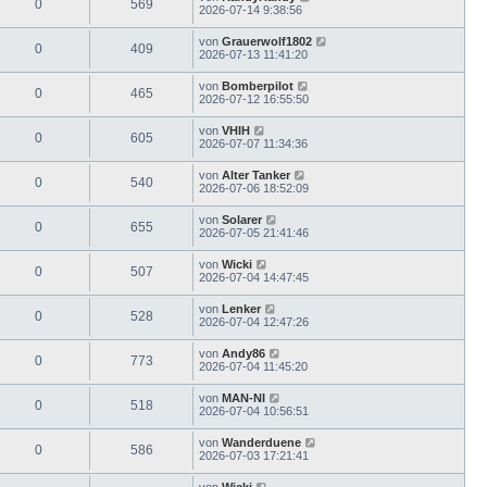
0
569
2026-07-14 9:38:56
von
Grauerwolf1802
0
409
2026-07-13 11:41:20
von
Bomberpilot
0
465
2026-07-12 16:55:50
von
VHIH
0
605
2026-07-07 11:34:36
von
Alter Tanker
0
540
2026-07-06 18:52:09
von
Solarer
0
655
2026-07-05 21:41:46
von
Wicki
0
507
2026-07-04 14:47:45
von
Lenker
0
528
2026-07-04 12:47:26
von
Andy86
0
773
2026-07-04 11:45:20
von
MAN-NI
0
518
2026-07-04 10:56:51
von
Wanderduene
0
586
2026-07-03 17:21:41
von
Wicki