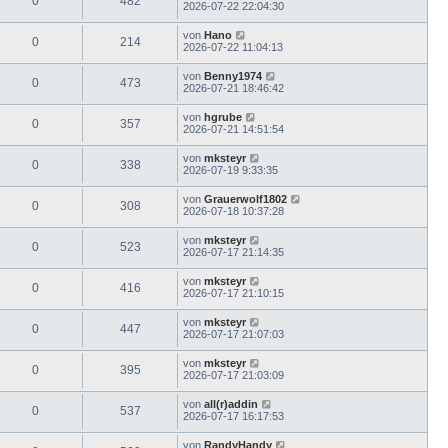
0
482
2026-07-22 22:04:30
von
Hano
0
214
2026-07-22 11:04:13
von
Benny1974
0
473
2026-07-21 18:46:42
von
hgrube
0
357
2026-07-21 14:51:54
von
mksteyr
0
338
2026-07-19 9:33:35
von
Grauerwolf1802
0
308
2026-07-18 10:37:28
von
mksteyr
0
523
2026-07-17 21:14:35
von
mksteyr
0
416
2026-07-17 21:10:15
von
mksteyr
0
447
2026-07-17 21:07:03
von
mksteyr
0
395
2026-07-17 21:03:09
von
all(r)addin
0
537
2026-07-17 16:17:53
von
RandyHandy