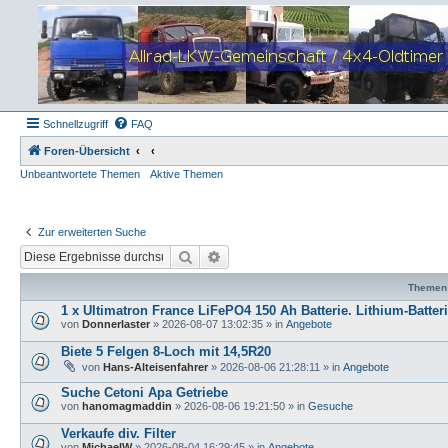
Schnellzugriff
FAQ
Foren-Übersicht
Unbeantwortete Themen
Aktive Themen
Zur erweiterten Suche
Suche
Erweiterte Suche
Themen
1 x Ultimatron France LiFePO4 150 Ah Batterie. Lithium-Batter
von
Donnerlaster
»
2026-08-07 13:02:35
» in
Angebote
Biete 5 Felgen 8-Loch mit 14,5R20
von
Hans-Alteisenfahrer
»
2026-08-06 21:28:11
» in
Angebote
Suche Cetoni Apa Getriebe
von
hanomagmaddin
»
2026-08-06 19:21:50
» in
Gesuche
Verkaufe div. Filter
von
MichaelW
»
2026-08-04 16:29:45
» in
Angebote