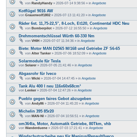
von
RandyHandy
»
2026-07-14 9:38:56
» in
Angebote
Kotflügel 9016 AW
von
Grauerwolf1802
»
2026-07-13 11:41:20
» in
Angebote
Räder 6st. 11,75-22,5", 8-Loch, Et120, Continental HDC Neu
von
Bomberpilot
»
2026-07-12 16:55:50
» in
Angebote
Drehmomentschlüssel Würth 60-330 Nm
von
VHIH
»
2026-07-07 11:34:36
» in
Angebote
Biete: Motor MAN D2565 M/168 und Getriebe ZF S6-65
von
Alter Tanker
»
2026-07-06 18:52:09
» in
Angebote
Solarmodule für Tesla
von
Solarer
»
2026-07-05 21:41:46
» in
Angebote
Abgasrohr für Iveco
von
Wicki
»
2026-07-04 14:47:45
» in
Angebote
Tank Alu 400 l neu 116x60x68cm³
von
Lenker
»
2026-07-04 12:47:26
» in
Angebote
Pueblo gegen faires Gebot abzugeben
von
Andy86
»
2026-07-04 11:45:20
» in
Angebote
Michelin 395 85r20
von
MAN-NI
»
2026-07-04 10:56:51
» in
Angebote
om364la, Motor, Automatik Getriebe, 80Tkm, vhb
von
Wanderduene
»
2026-07-03 17:21:41
» in
Angebote
Windschutzscheibe neu für Magirus/Renault/Iveco