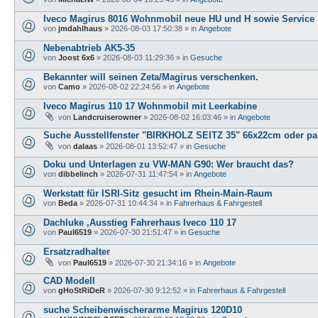
Iveco Magirus 8016 Wohnmobil neue HU und H sowie Service
von
jmdahlhaus
»
2026-08-03 17:50:38
» in
Angebote
Nebenabtrieb AK5-35
von
Joost 6x6
»
2026-08-03 11:29:36
» in
Gesuche
Bekannter will seinen Zeta/Magirus verschenken.
von
Camo
»
2026-08-02 22:24:56
» in
Angebote
Iveco Magirus 110 17 Wohnmobil mit Leerkabine
von
Landcruiserowner
»
2026-08-02 16:03:46
» in
Angebote
Suche Ausstellfenster "BIRKHOLZ SEITZ 35" 66x22cm oder pas
von
dalaas
»
2026-08-01 13:52:47
» in
Gesuche
Doku und Unterlagen zu VW-MAN G90: Wer braucht das?
von
dibbelinch
»
2026-07-31 11:47:54
» in
Angebote
Werkstatt für ISRI-Sitz gesucht im Rhein-Main-Raum
von
Beda
»
2026-07-31 10:44:34
» in
Fahrerhaus & Fahrgestell
Dachluke ,Ausstieg Fahrerhaus Iveco 110 17
von
Paul6519
»
2026-07-30 21:51:47
» in
Gesuche
Ersatzradhalter
von
Paul6519
»
2026-07-30 21:34:16
» in
Angebote
CAD Modell
von
gHoStRiDeR
»
2026-07-30 9:12:52
» in
Fahrerhaus & Fahrgestell
suche Scheibenwischerarme Magirus 120D10