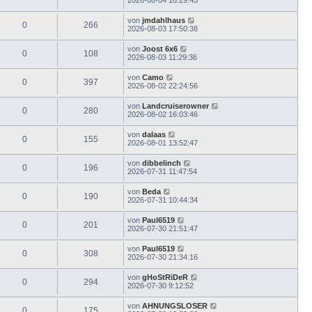
von
jmdahlhaus
0
266
2026-08-03 17:50:38
von
Joost 6x6
0
108
2026-08-03 11:29:36
von
Camo
0
397
2026-08-02 22:24:56
von
Landcruiserowner
0
280
2026-08-02 16:03:46
von
dalaas
0
155
2026-08-01 13:52:47
von
dibbelinch
0
196
2026-07-31 11:47:54
von
Beda
0
190
2026-07-31 10:44:34
von
Paul6519
0
201
2026-07-30 21:51:47
von
Paul6519
0
308
2026-07-30 21:34:16
von
gHoStRiDeR
0
294
2026-07-30 9:12:52
von
AHNUNGSLOSER
0
175