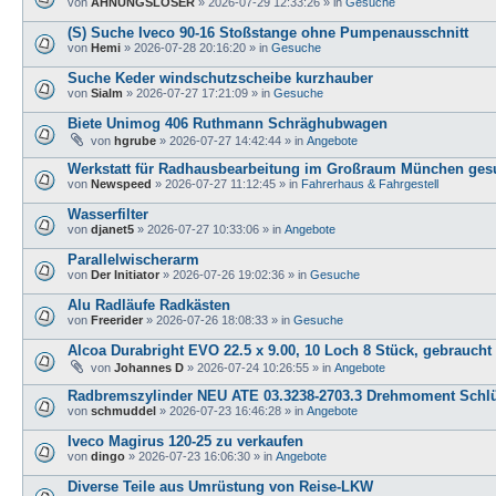
von
AHNUNGSLOSER
»
2026-07-29 12:33:26
» in
Gesuche
(S) Suche Iveco 90-16 Stoßstange ohne Pumpenausschnitt
von
Hemi
»
2026-07-28 20:16:20
» in
Gesuche
Suche Keder windschutzscheibe kurzhauber
von
Sialm
»
2026-07-27 17:21:09
» in
Gesuche
Biete Unimog 406 Ruthmann Schräghubwagen
von
hgrube
»
2026-07-27 14:42:44
» in
Angebote
Werkstatt für Radhausbearbeitung im Großraum München ges
von
Newspeed
»
2026-07-27 11:12:45
» in
Fahrerhaus & Fahrgestell
Wasserfilter
von
djanet5
»
2026-07-27 10:33:06
» in
Angebote
Parallelwischerarm
von
Der Initiator
»
2026-07-26 19:02:36
» in
Gesuche
Alu Radläufe Radkästen
von
Freerider
»
2026-07-26 18:08:33
» in
Gesuche
Alcoa Durabright EVO 22.5 x 9.00, 10 Loch 8 Stück, gebraucht
von
Johannes D
»
2026-07-24 10:26:55
» in
Angebote
Radbremszylinder NEU ATE 03.3238-2703.3 Drehmoment Schlü
von
schmuddel
»
2026-07-23 16:46:28
» in
Angebote
Iveco Magirus 120-25 zu verkaufen
von
dingo
»
2026-07-23 16:06:30
» in
Angebote
Diverse Teile aus Umrüstung von Reise-LKW