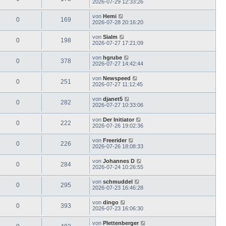
2026-07-29 12:33:26
von
Hemi
0
169
2026-07-28 20:16:20
von
Sialm
0
198
2026-07-27 17:21:09
von
hgrube
0
378
2026-07-27 14:42:44
von
Newspeed
0
251
2026-07-27 11:12:45
von
djanet5
0
282
2026-07-27 10:33:06
von
Der Initiator
0
222
2026-07-26 19:02:36
von
Freerider
0
226
2026-07-26 18:08:33
von
Johannes D
0
284
2026-07-24 10:26:55
von
schmuddel
0
295
2026-07-23 16:46:28
von
dingo
0
393
2026-07-23 16:06:30
von
Plettenberger