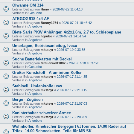
Ölwanne OM 314
Letzter Beitrag von
Hano
«
2026-07-22 11:04:13
Verfasst in
Gesuche
ATEGO2 918 4x4 AF
Letzter Beitrag von
Benny1974
«
2026-07-21 18:46:42
Verfasst in
Angebote
Biete Saris PKW Anhänger, 4x2x1.6m, 2.7 to, Schiebeplane
Letzter Beitrag von
hgrube
«
2026-07-21 14:51:54
Verfasst in
Angebote
Unterlagen, Betriebsanleitug, Iveco
Letzter Beitrag von
mksteyr
«
2026-07-19 9:33:35
Verfasst in
Angebote
Suche Batteriekasten mit Deckel
Letzter Beitrag von
Grauerwolf1802
«
2026-07-18 10:37:28
Verfasst in
Gesuche
Großer Kunststoff - Aluminium Koffer
Letzter Beitrag von
mksteyr
«
2026-07-17 21:14:35
Verfasst in
Angebote
Stahlseil, Umlenkrolle usw.
Letzter Beitrag von
mksteyr
«
2026-07-17 21:10:15
Verfasst in
Angebote
Berge - Zugösen
Letzter Beitrag von
mksteyr
«
2026-07-17 21:07:03
Verfasst in
Angebote
Kanisterhalter schweizer Armee
Letzter Beitrag von
mksteyr
«
2026-07-17 21:03:09
Verfasst in
Angebote
Wohnkoffer, Kinetischer Bergegurt 63Tonnen, 14.00 Räder auf
Trilex, 14.00 Schneeketten, Teile für MB SK