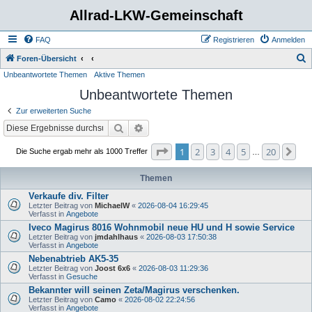
Allrad-LKW-Gemeinschaft
FAQ
Registrieren
Anmelden
S
Foren-Übersicht
Unbeantwortete Themen
Aktive Themen
u
Unbeantwortete Themen
c
h
Zur erweiterten Suche
e
Suche
Erweiterte Suche
Seite
1
von
20
1
2
3
4
5
20
Nä
Die Suche ergab mehr als 1000 Treffer
…
Themen
Verkaufe div. Filter
Letzter Beitrag von
MichaelW
«
2026-08-04 16:29:45
Verfasst in
Angebote
Iveco Magirus 8016 Wohnmobil neue HU und H sowie Service
Letzter Beitrag von
jmdahlhaus
«
2026-08-03 17:50:38
Verfasst in
Angebote
Nebenabtrieb AK5-35
Letzter Beitrag von
Joost 6x6
«
2026-08-03 11:29:36
Verfasst in
Gesuche
Bekannter will seinen Zeta/Magirus verschenken.
Letzter Beitrag von
Camo
«
2026-08-02 22:24:56
Verfasst in
Angebote