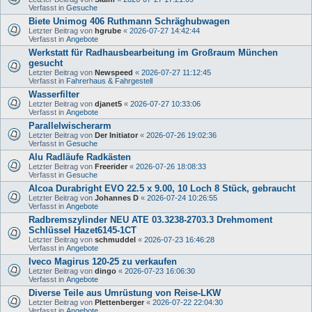
Verfasst in
Gesuche
Biete Unimog 406 Ruthmann Schräghubwagen
Letzter Beitrag von
hgrube
«
2026-07-27 14:42:44
Verfasst in
Angebote
Werkstatt für Radhausbearbeitung im Großraum München
gesucht
Letzter Beitrag von
Newspeed
«
2026-07-27 11:12:45
Verfasst in
Fahrerhaus & Fahrgestell
Wasserfilter
Letzter Beitrag von
djanet5
«
2026-07-27 10:33:06
Verfasst in
Angebote
Parallelwischerarm
Letzter Beitrag von
Der Initiator
«
2026-07-26 19:02:36
Verfasst in
Gesuche
Alu Radläufe Radkästen
Letzter Beitrag von
Freerider
«
2026-07-26 18:08:33
Verfasst in
Gesuche
Alcoa Durabright EVO 22.5 x 9.00, 10 Loch 8 Stück, gebraucht
Letzter Beitrag von
Johannes D
«
2026-07-24 10:26:55
Verfasst in
Angebote
Radbremszylinder NEU ATE 03.3238-2703.3 Drehmoment
Schlüssel Hazet6145-1CT
Letzter Beitrag von
schmuddel
«
2026-07-23 16:46:28
Verfasst in
Angebote
Iveco Magirus 120-25 zu verkaufen
Letzter Beitrag von
dingo
«
2026-07-23 16:06:30
Verfasst in
Angebote
Diverse Teile aus Umrüstung von Reise-LKW
Letzter Beitrag von
Plettenberger
«
2026-07-22 22:04:30
Verfasst in
Angebote