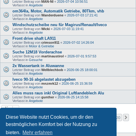
Letzter Beitrag von
MAN-NI
«
2026-07-04 10:56:51
Verfasst in
Angebote
om364la, Motor, Automatik Getriebe, 80Tkm, vhb
Letzter Beitrag von
Wanderduene
«
2026-07-03 17:21:41
Verfasst in
Angebote
Windschutzscheibe neu für Magirus/Renault/Iveco
Letzter Beitrag von
Wicki
«
2026-07-03 11:19:41
Verfasst in
Angebote
Front drive shaft LA911
Letzter Beitrag von
crimson911
«
2026-07-02 14:26:04
Verfasst in
Motor & Getriebe
Suche 12M18 Vorderachse
Letzter Beitrag von
martinaustirol
«
2026-07-01 9:57:53
Verfasst in
Gesuche
2x Wassertank in Aluwanne
Letzter Beitrag von
Wellblechbob
«
2026-06-25 18:00:01
Verfasst in
Angebote
Iveco 90-16 abgelastet abzugeben
Letzter Beitrag von
mnzmrk12
«
2026-06-25 15:36:59
Verfasst in
Angebote
Alles muss raus inkl Original Luftlandeblech Alu
Letzter Beitrag von
gunther
«
2026-06-25 14:15:58
Verfasst in
Angebote
Seite
1
von
20
Diese Website nutzt Cookies, um dir den
1
2
3
4
5
20
Nä
Die Suche ergab mehr als 1000 Treffer
…
bestmöglichen Komfort bei der Nutzung zu
bieten.
Mehr erfahren