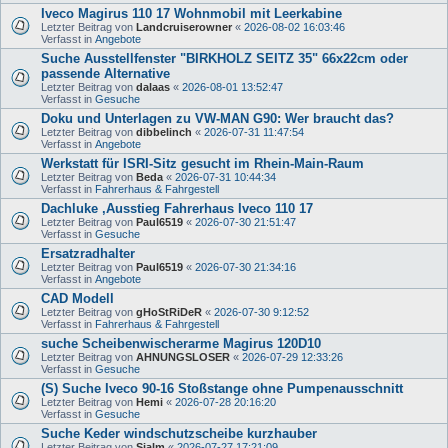
Iveco Magirus 110 17 Wohnmobil mit Leerkabine
Letzter Beitrag von
Landcruiserowner
«
2026-08-02 16:03:46
Verfasst in
Angebote
Suche Ausstellfenster "BIRKHOLZ SEITZ 35" 66x22cm oder
passende Alternative
Letzter Beitrag von
dalaas
«
2026-08-01 13:52:47
Verfasst in
Gesuche
Doku und Unterlagen zu VW-MAN G90: Wer braucht das?
Letzter Beitrag von
dibbelinch
«
2026-07-31 11:47:54
Verfasst in
Angebote
Werkstatt für ISRI-Sitz gesucht im Rhein-Main-Raum
Letzter Beitrag von
Beda
«
2026-07-31 10:44:34
Verfasst in
Fahrerhaus & Fahrgestell
Dachluke ,Ausstieg Fahrerhaus Iveco 110 17
Letzter Beitrag von
Paul6519
«
2026-07-30 21:51:47
Verfasst in
Gesuche
Ersatzradhalter
Letzter Beitrag von
Paul6519
«
2026-07-30 21:34:16
Verfasst in
Angebote
CAD Modell
Letzter Beitrag von
gHoStRiDeR
«
2026-07-30 9:12:52
Verfasst in
Fahrerhaus & Fahrgestell
suche Scheibenwischerarme Magirus 120D10
Letzter Beitrag von
AHNUNGSLOSER
«
2026-07-29 12:33:26
Verfasst in
Gesuche
(S) Suche Iveco 90-16 Stoßstange ohne Pumpenausschnitt
Letzter Beitrag von
Hemi
«
2026-07-28 20:16:20
Verfasst in
Gesuche
Suche Keder windschutzscheibe kurzhauber
Letzter Beitrag von
Sialm
«
2026-07-27 17:21:09