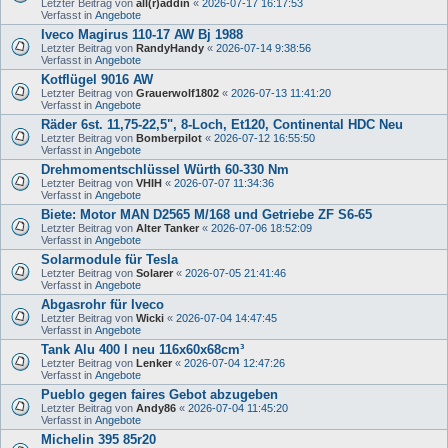
Letzter Beitrag von
all(r)addin
«
2026-07-17 16:17:53
Verfasst in
Angebote
Iveco Magirus 110-17 AW Bj 1988
Letzter Beitrag von
RandyHandy
«
2026-07-14 9:38:56
Verfasst in
Angebote
Kotflügel 9016 AW
Letzter Beitrag von
Grauerwolf1802
«
2026-07-13 11:41:20
Verfasst in
Angebote
Räder 6st. 11,75-22,5", 8-Loch, Et120, Continental HDC Neu
Letzter Beitrag von
Bomberpilot
«
2026-07-12 16:55:50
Verfasst in
Angebote
Drehmomentschlüssel Würth 60-330 Nm
Letzter Beitrag von
VHIH
«
2026-07-07 11:34:36
Verfasst in
Angebote
Biete: Motor MAN D2565 M/168 und Getriebe ZF S6-65
Letzter Beitrag von
Alter Tanker
«
2026-07-06 18:52:09
Verfasst in
Angebote
Solarmodule für Tesla
Letzter Beitrag von
Solarer
«
2026-07-05 21:41:46
Verfasst in
Angebote
Abgasrohr für Iveco
Letzter Beitrag von
Wicki
«
2026-07-04 14:47:45
Verfasst in
Angebote
Tank Alu 400 l neu 116x60x68cm³
Letzter Beitrag von
Lenker
«
2026-07-04 12:47:26
Verfasst in
Angebote
Pueblo gegen faires Gebot abzugeben
Letzter Beitrag von
Andy86
«
2026-07-04 11:45:20
Verfasst in
Angebote
Michelin 395 85r20