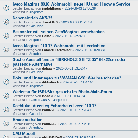
Iveco Magirus 8016 Wohnmobil neue HU und H sowie Service
Letzter Beitrag von
jmdahlhaus
«
2026-08-03 17:50:38
Verfasst in
Angebote
Nebenabtrieb AK5-35
Letzter Beitrag von
Joost 6x6
«
2026-08-03 11:29:36
Verfasst in
Gesuche
Bekannter will seinen Zeta/Magirus verschenken.
Letzter Beitrag von
Camo
«
2026-08-02 22:24:56
Verfasst in
Angebote
Iveco Magirus 110 17 Wohnmobil mit Leerkabine
Letzter Beitrag von
Landcruiserowner
«
2026-08-02 16:03:46
Verfasst in
Angebote
Suche Ausstellfenster "BIRKHOLZ SEITZ 35" 66x22cm oder
passende Alternative
Letzter Beitrag von
dalaas
«
2026-08-01 13:52:47
Verfasst in
Gesuche
Doku und Unterlagen zu VW-MAN G90: Wer braucht das?
Letzter Beitrag von
dibbelinch
«
2026-07-31 11:47:54
Verfasst in
Angebote
Werkstatt für ISRI-Sitz gesucht im Rhein-Main-Raum
Letzter Beitrag von
Beda
«
2026-07-31 10:44:34
Verfasst in
Fahrerhaus & Fahrgestell
Dachluke ,Ausstieg Fahrerhaus Iveco 110 17
Letzter Beitrag von
Paul6519
«
2026-07-30 21:51:47
Verfasst in
Gesuche
Ersatzradhalter
Letzter Beitrag von
Paul6519
«
2026-07-30 21:34:16
Verfasst in
Angebote
CAD Modell
Letzter Beitrag von
gHoStRiDeR
«
2026-07-30 9:12:52