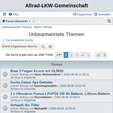
Allrad-LKW-Gemeinschaft
FAQ
Registrieren
Anmelden
S
Foren-Übersicht
Unbeantwortete Themen
Aktive Themen
u
Unbeantwortete Themen
c
h
Zur erweiterten Suche
e
Suche
Erweiterte Suche
Seite
1
von
20
1
2
3
4
5
20
Nä
Die Suche ergab mehr als 1000 Treffer
…
Themen
Biete 5 Felgen 8-Loch mit 14,5R20
Letzter Beitrag von
Hans-Alteisenfahrer
«
2026-08-06 21:28:11
Verfasst in
Angebote
Suche Cetoni Apa Getriebe
Letzter Beitrag von
hanomagmaddin
«
2026-08-06 19:21:50
Verfasst in
Gesuche
1 x Ultimatron France LiFePO4 150 Ah Batterie. Lithium-Batterie
Letzter Beitrag von
Donnerlaster
«
2026-08-06 13:59:01
Verfasst in
Angebote
Verkaufe div. Filter
Letzter Beitrag von
MichaelW
«
2026-08-04 16:29:45
Verfasst in
Angebote