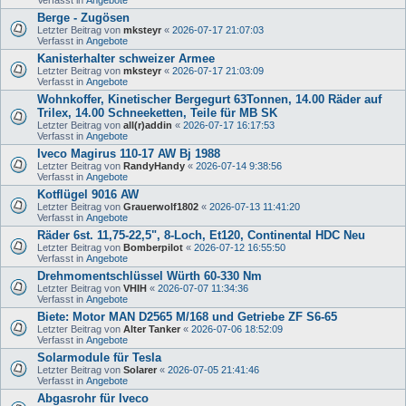
Berge - Zugösen
Letzter Beitrag von
mksteyr
«
2026-07-17 21:07:03
Verfasst in
Angebote
Kanisterhalter schweizer Armee
Letzter Beitrag von
mksteyr
«
2026-07-17 21:03:09
Verfasst in
Angebote
Wohnkoffer, Kinetischer Bergegurt 63Tonnen, 14.00 Räder auf
Trilex, 14.00 Schneeketten, Teile für MB SK
Letzter Beitrag von
all(r)addin
«
2026-07-17 16:17:53
Verfasst in
Angebote
Iveco Magirus 110-17 AW Bj 1988
Letzter Beitrag von
RandyHandy
«
2026-07-14 9:38:56
Verfasst in
Angebote
Kotflügel 9016 AW
Letzter Beitrag von
Grauerwolf1802
«
2026-07-13 11:41:20
Verfasst in
Angebote
Räder 6st. 11,75-22,5", 8-Loch, Et120, Continental HDC Neu
Letzter Beitrag von
Bomberpilot
«
2026-07-12 16:55:50
Verfasst in
Angebote
Drehmomentschlüssel Würth 60-330 Nm
Letzter Beitrag von
VHIH
«
2026-07-07 11:34:36
Verfasst in
Angebote
Biete: Motor MAN D2565 M/168 und Getriebe ZF S6-65
Letzter Beitrag von
Alter Tanker
«
2026-07-06 18:52:09
Verfasst in
Angebote
Solarmodule für Tesla
Letzter Beitrag von
Solarer
«
2026-07-05 21:41:46
Verfasst in
Angebote
Abgasrohr für Iveco