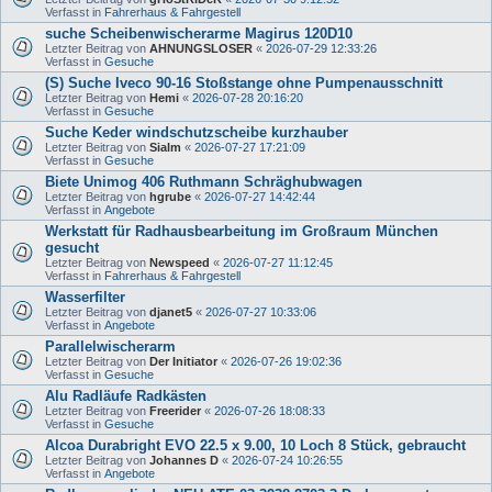
Verfasst in
Fahrerhaus & Fahrgestell
suche Scheibenwischerarme Magirus 120D10
Letzter Beitrag von
AHNUNGSLOSER
«
2026-07-29 12:33:26
Verfasst in
Gesuche
(S) Suche Iveco 90-16 Stoßstange ohne Pumpenausschnitt
Letzter Beitrag von
Hemi
«
2026-07-28 20:16:20
Verfasst in
Gesuche
Suche Keder windschutzscheibe kurzhauber
Letzter Beitrag von
Sialm
«
2026-07-27 17:21:09
Verfasst in
Gesuche
Biete Unimog 406 Ruthmann Schräghubwagen
Letzter Beitrag von
hgrube
«
2026-07-27 14:42:44
Verfasst in
Angebote
Werkstatt für Radhausbearbeitung im Großraum München
gesucht
Letzter Beitrag von
Newspeed
«
2026-07-27 11:12:45
Verfasst in
Fahrerhaus & Fahrgestell
Wasserfilter
Letzter Beitrag von
djanet5
«
2026-07-27 10:33:06
Verfasst in
Angebote
Parallelwischerarm
Letzter Beitrag von
Der Initiator
«
2026-07-26 19:02:36
Verfasst in
Gesuche
Alu Radläufe Radkästen
Letzter Beitrag von
Freerider
«
2026-07-26 18:08:33
Verfasst in
Gesuche
Alcoa Durabright EVO 22.5 x 9.00, 10 Loch 8 Stück, gebraucht
Letzter Beitrag von
Johannes D
«
2026-07-24 10:26:55
Verfasst in
Angebote