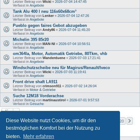
Letzter Beitrag von
Wicki
«
2026-07-04 14:47:45
Verfasst in
Angebote
Tank Alu 400 l neu 116x60x68cm³
Letzter Beitrag von
Lenker
«
2026-07-04 12:47:26
Verfasst in
Angebote
Pueblo gegen faires Gebot abzugeben
Letzter Beitrag von
Andy86
«
2026-07-04 11:45:20
Verfasst in
Angebote
Michelin 395 85r20
Letzter Beitrag von
MAN-NI
«
2026-07-04 10:56:51
Verfasst in
Angebote
om364la, Motor, Automatik Getriebe, 80Tkm, vhb
Letzter Beitrag von
Wanderduene
«
2026-07-03 17:21:41
Verfasst in
Angebote
Windschutzscheibe neu für Magirus/Renault/Iveco
Letzter Beitrag von
Wicki
«
2026-07-03 11:19:41
Verfasst in
Angebote
Front drive shaft LA911
Letzter Beitrag von
crimson911
«
2026-07-02 14:26:04
Verfasst in
Motor & Getriebe
Suche 12M18 Vorderachse
Letzter Beitrag von
martinaustirol
«
2026-07-01 9:57:53
Verfasst in
Gesuche
Seite
1
von
20
Diese Website nutzt Cookies, um dir den
1
2
3
4
5
20
Nä
Die Suche ergab mehr als 1000 Treffer
…
bestmöglichen Komfort bei der Nutzung zu
bieten.
Mehr erfahren