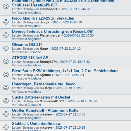
Radbremszylinder NEU ATE 03.3238-2703.3 Drehmoment
Schlüssel Hazet6145-1CT
Letzter Beitrag von
schmuddel
«
2026-07-23 16:46:28
Verfasst in
Angebote
Iveco Magirus 120-25 zu verkaufen
Letzter Beitrag von
dingo
«
2026-07-23 16:06:30
Verfasst in
Angebote
Diverse Teile aus Umrüstung von Reise-LKW
Letzter Beitrag von
Plettenberger
«
2026-07-22 22:04:30
Verfasst in
Angebote
Ölwanne OM 314
Letzter Beitrag von
Hano
«
2026-07-22 11:04:13
Verfasst in
Gesuche
ATEGO2 918 4x4 AF
Letzter Beitrag von
Benny1974
«
2026-07-21 18:46:42
Verfasst in
Angebote
Biete Saris PKW Anhänger, 4x2x1.6m, 2.7 to, Schiebeplane
Letzter Beitrag von
hgrube
«
2026-07-21 14:51:54
Verfasst in
Angebote
Unterlagen, Betriebsanleitug, Iveco
Letzter Beitrag von
mksteyr
«
2026-07-19 9:33:35
Verfasst in
Angebote
Suche Batteriekasten mit Deckel
Letzter Beitrag von
Grauerwolf1802
«
2026-07-18 10:37:28
Verfasst in
Gesuche
Großer Kunststoff - Aluminium Koffer
Letzter Beitrag von
mksteyr
«
2026-07-17 21:14:35
Verfasst in
Angebote
Stahlseil, Umlenkrolle usw.
Letzter Beitrag von
mksteyr
«
2026-07-17 21:10:15
Verfasst in
Angebote