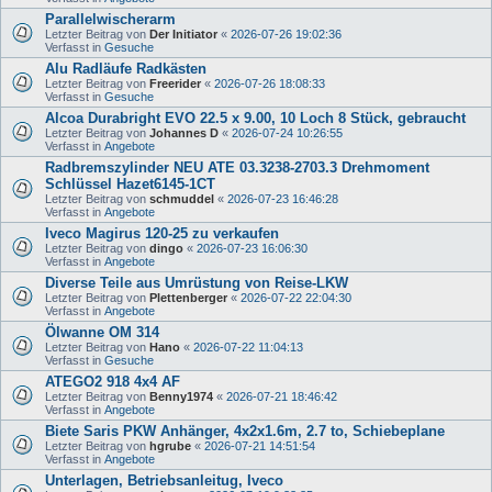
Parallelwischerarm
Letzter Beitrag von
Der Initiator
«
2026-07-26 19:02:36
Verfasst in
Gesuche
Alu Radläufe Radkästen
Letzter Beitrag von
Freerider
«
2026-07-26 18:08:33
Verfasst in
Gesuche
Alcoa Durabright EVO 22.5 x 9.00, 10 Loch 8 Stück, gebraucht
Letzter Beitrag von
Johannes D
«
2026-07-24 10:26:55
Verfasst in
Angebote
Radbremszylinder NEU ATE 03.3238-2703.3 Drehmoment
Schlüssel Hazet6145-1CT
Letzter Beitrag von
schmuddel
«
2026-07-23 16:46:28
Verfasst in
Angebote
Iveco Magirus 120-25 zu verkaufen
Letzter Beitrag von
dingo
«
2026-07-23 16:06:30
Verfasst in
Angebote
Diverse Teile aus Umrüstung von Reise-LKW
Letzter Beitrag von
Plettenberger
«
2026-07-22 22:04:30
Verfasst in
Angebote
Ölwanne OM 314
Letzter Beitrag von
Hano
«
2026-07-22 11:04:13
Verfasst in
Gesuche
ATEGO2 918 4x4 AF
Letzter Beitrag von
Benny1974
«
2026-07-21 18:46:42
Verfasst in
Angebote
Biete Saris PKW Anhänger, 4x2x1.6m, 2.7 to, Schiebeplane
Letzter Beitrag von
hgrube
«
2026-07-21 14:51:54
Verfasst in
Angebote
Unterlagen, Betriebsanleitug, Iveco