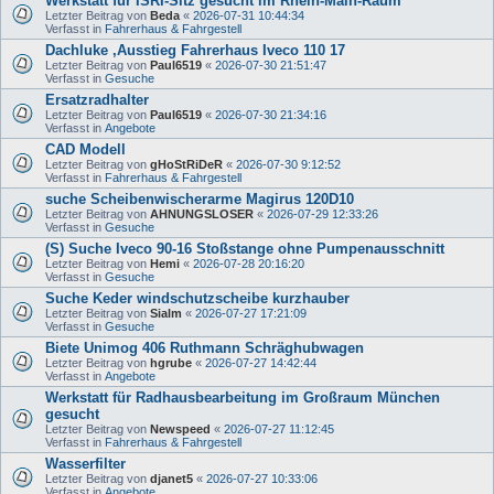
Werkstatt für ISRI-Sitz gesucht im Rhein-Main-Raum
Letzter Beitrag von
Beda
«
2026-07-31 10:44:34
Verfasst in
Fahrerhaus & Fahrgestell
Dachluke ,Ausstieg Fahrerhaus Iveco 110 17
Letzter Beitrag von
Paul6519
«
2026-07-30 21:51:47
Verfasst in
Gesuche
Ersatzradhalter
Letzter Beitrag von
Paul6519
«
2026-07-30 21:34:16
Verfasst in
Angebote
CAD Modell
Letzter Beitrag von
gHoStRiDeR
«
2026-07-30 9:12:52
Verfasst in
Fahrerhaus & Fahrgestell
suche Scheibenwischerarme Magirus 120D10
Letzter Beitrag von
AHNUNGSLOSER
«
2026-07-29 12:33:26
Verfasst in
Gesuche
(S) Suche Iveco 90-16 Stoßstange ohne Pumpenausschnitt
Letzter Beitrag von
Hemi
«
2026-07-28 20:16:20
Verfasst in
Gesuche
Suche Keder windschutzscheibe kurzhauber
Letzter Beitrag von
Sialm
«
2026-07-27 17:21:09
Verfasst in
Gesuche
Biete Unimog 406 Ruthmann Schräghubwagen
Letzter Beitrag von
hgrube
«
2026-07-27 14:42:44
Verfasst in
Angebote
Werkstatt für Radhausbearbeitung im Großraum München
gesucht
Letzter Beitrag von
Newspeed
«
2026-07-27 11:12:45
Verfasst in
Fahrerhaus & Fahrgestell
Wasserfilter
Letzter Beitrag von
djanet5
«
2026-07-27 10:33:06
Verfasst in
Angebote