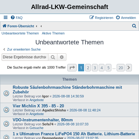
Allrad-LKW-Gemeinschaft
FAQ
Registrieren
Anmelden
S
Foren-Übersicht
Unbeantwortete Themen
Aktive Themen
u
Unbeantwortete Themen
c
h
Zur erweiterten Suche
e
Suche
Erweiterte Suche
Seite
1
von
20
1
2
3
4
5
20
Nä
Die Suche ergab mehr als 1000 Treffer
…
Themen
Robuste Säulenbohrmaschine Ständerbohrmaschine mit
Zubehör
Letzter Beitrag von
Igor
«
2026-08-08 14:30:59
Verfasst in
Angebote
Vier Michlin X 395 - 85 - 20
Letzter Beitrag von
AgadezShisha
«
2026-08-08 11:48:24
Verfasst in
Angebote
VDO-Instrumentenhalter, 80mm
Letzter Beitrag von
Sofa74
«
2026-08-08 10:07:33
Verfasst in
Gesuche
1 x Ultimatron France LiFePO4 150 Ah Batterie. Lithium-Batterie
Letzter Beitrag von
Donnerlaster
«
2026-08-07 13:02:35