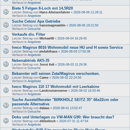
Verfasst in
Angebote
Biete 5 Felgen 8-Loch mit 14,5R20
Letzter Beitrag von
Hans-Alteisenfahrer
«
2026-08-06 21:28:11
Verfasst in
Angebote
Suche Cetoni Apa Getriebe
Letzter Beitrag von
hanomagmaddin
«
2026-08-06 19:21:50
Verfasst in
Gesuche
Verkaufe div. Filter
Letzter Beitrag von
MichaelW
«
2026-08-04 16:29:45
Verfasst in
Angebote
Iveco Magirus 8016 Wohnmobil neue HU und H sowie Service
Letzter Beitrag von
jmdahlhaus
«
2026-08-03 17:50:38
Verfasst in
Angebote
Nebenabtrieb AK5-35
Letzter Beitrag von
Joost 6x6
«
2026-08-03 11:29:36
Verfasst in
Gesuche
Bekannter will seinen Zeta/Magirus verschenken.
Letzter Beitrag von
Camo
«
2026-08-02 22:24:56
Verfasst in
Angebote
Iveco Magirus 110 17 Wohnmobil mit Leerkabine
Letzter Beitrag von
Landcruiserowner
«
2026-08-02 16:03:46
Verfasst in
Angebote
Suche Ausstellfenster "BIRKHOLZ SEITZ 35" 66x22cm oder
passende Alternative
Letzter Beitrag von
dalaas
«
2026-08-01 13:52:47
Verfasst in
Gesuche
Doku und Unterlagen zu VW-MAN G90: Wer braucht das?
Letzter Beitrag von
dibbelinch
«
2026-07-31 11:47:54
Verfasst in
Angebote