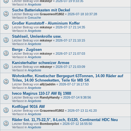
Letzter Beitrag von
mksteyr
«
2026-07-19 9:33:35
Verfasst in
Angebote
Suche Batteriekasten mit Deckel
Letzter Beitrag von
Grauerwolf1802
«
2026-07-18 10:37:28
Verfasst in
Gesuche
Großer Kunststoff - Aluminium Koffer
Letzter Beitrag von
mksteyr
«
2026-07-17 21:14:35
Verfasst in
Angebote
Stahlseil, Umlenkrolle usw.
Letzter Beitrag von
mksteyr
«
2026-07-17 21:10:15
Verfasst in
Angebote
Berge - Zugösen
Letzter Beitrag von
mksteyr
«
2026-07-17 21:07:03
Verfasst in
Angebote
Kanisterhalter schweizer Armee
Letzter Beitrag von
mksteyr
«
2026-07-17 21:03:09
Verfasst in
Angebote
Wohnkoffer, Kinetischer Bergegurt 63Tonnen, 14.00 Räder auf
Trilex, 14.00 Schneeketten, Teile für MB SK
Letzter Beitrag von
all(r)addin
«
2026-07-17 16:17:53
Verfasst in
Angebote
Iveco Magirus 110-17 AW Bj 1988
Letzter Beitrag von
RandyHandy
«
2026-07-14 9:38:56
Verfasst in
Angebote
Kotflügel 9016 AW
Letzter Beitrag von
Grauerwolf1802
«
2026-07-13 11:41:20
Verfasst in
Angebote
Räder 6st. 11,75-22,5", 8-Loch, Et120, Continental HDC Neu
Letzter Beitrag von
Bomberpilot
«
2026-07-12 16:55:50
Verfasst in
Angebote