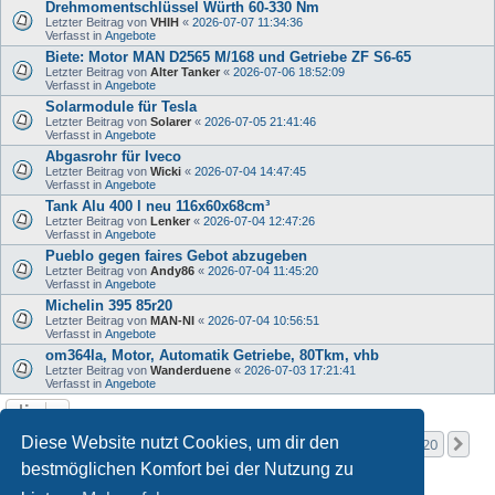
Drehmomentschlüssel Würth 60-330 Nm
Letzter Beitrag von
VHIH
«
2026-07-07 11:34:36
Verfasst in
Angebote
Biete: Motor MAN D2565 M/168 und Getriebe ZF S6-65
Letzter Beitrag von
Alter Tanker
«
2026-07-06 18:52:09
Verfasst in
Angebote
Solarmodule für Tesla
Letzter Beitrag von
Solarer
«
2026-07-05 21:41:46
Verfasst in
Angebote
Abgasrohr für Iveco
Letzter Beitrag von
Wicki
«
2026-07-04 14:47:45
Verfasst in
Angebote
Tank Alu 400 l neu 116x60x68cm³
Letzter Beitrag von
Lenker
«
2026-07-04 12:47:26
Verfasst in
Angebote
Pueblo gegen faires Gebot abzugeben
Letzter Beitrag von
Andy86
«
2026-07-04 11:45:20
Verfasst in
Angebote
Michelin 395 85r20
Letzter Beitrag von
MAN-NI
«
2026-07-04 10:56:51
Verfasst in
Angebote
om364la, Motor, Automatik Getriebe, 80Tkm, vhb
Letzter Beitrag von
Wanderduene
«
2026-07-03 17:21:41
Verfasst in
Angebote
Seite
1
von
20
Diese Website nutzt Cookies, um dir den
1
2
3
4
5
20
Nä
Die Suche ergab mehr als 1000 Treffer
…
bestmöglichen Komfort bei der Nutzung zu