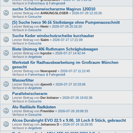
Verfasst in
Fahrerhaus & Fahrgestell
suche Scheibenwischerarme Magirus 120D10
Letzter Beitrag von
AHNUNGSLOSER
«
2026-07-29 12:33:26
Verfasst in
Gesuche
(S) Suche Iveco 90-16 Stoßstange ohne Pumpenausschnitt
Letzter Beitrag von
Hemi
«
2026-07-28 20:16:20
Verfasst in
Gesuche
Suche Keder windschutzscheibe kurzhauber
Letzter Beitrag von
Sialm
«
2026-07-27 17:21:09
Verfasst in
Gesuche
Biete Unimog 406 Ruthmann Schräghubwagen
Letzter Beitrag von
hgrube
«
2026-07-27 14:42:44
Verfasst in
Angebote
Werkstatt für Radhausbearbeitung im Großraum München
gesucht
Letzter Beitrag von
Newspeed
«
2026-07-27 11:12:45
Verfasst in
Fahrerhaus & Fahrgestell
Wasserfilter
Letzter Beitrag von
djanet5
«
2026-07-27 10:33:06
Verfasst in
Angebote
Parallelwischerarm
Letzter Beitrag von
Der Initiator
«
2026-07-26 19:02:36
Verfasst in
Gesuche
Alu Radläufe Radkästen
Letzter Beitrag von
Freerider
«
2026-07-26 18:08:33
Verfasst in
Gesuche
Alcoa Durabright EVO 22.5 x 9.00, 10 Loch 8 Stück, gebraucht
Letzter Beitrag von
Johannes D
«
2026-07-24 10:26:55
Verfasst in
Angebote