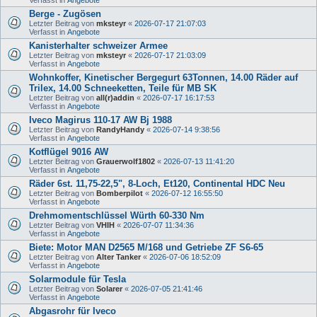
Berge - Zugösen
Letzter Beitrag von
mksteyr
«
2026-07-17 21:07:03
Verfasst in
Angebote
Kanisterhalter schweizer Armee
Letzter Beitrag von
mksteyr
«
2026-07-17 21:03:09
Verfasst in
Angebote
Wohnkoffer, Kinetischer Bergegurt 63Tonnen, 14.00 Räder auf
Trilex, 14.00 Schneeketten, Teile für MB SK
Letzter Beitrag von
all(r)addin
«
2026-07-17 16:17:53
Verfasst in
Angebote
Iveco Magirus 110-17 AW Bj 1988
Letzter Beitrag von
RandyHandy
«
2026-07-14 9:38:56
Verfasst in
Angebote
Kotflügel 9016 AW
Letzter Beitrag von
Grauerwolf1802
«
2026-07-13 11:41:20
Verfasst in
Angebote
Räder 6st. 11,75-22,5", 8-Loch, Et120, Continental HDC Neu
Letzter Beitrag von
Bomberpilot
«
2026-07-12 16:55:50
Verfasst in
Angebote
Drehmomentschlüssel Würth 60-330 Nm
Letzter Beitrag von
VHIH
«
2026-07-07 11:34:36
Verfasst in
Angebote
Biete: Motor MAN D2565 M/168 und Getriebe ZF S6-65
Letzter Beitrag von
Alter Tanker
«
2026-07-06 18:52:09
Verfasst in
Angebote
Solarmodule für Tesla
Letzter Beitrag von
Solarer
«
2026-07-05 21:41:46
Verfasst in
Angebote
Abgasrohr für Iveco