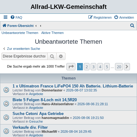
Allrad-LKW-Gemeinschaft
FAQ
Registrieren
Anmelden
S
Foren-Übersicht
Unbeantwortete Themen
Aktive Themen
u
Unbeantwortete Themen
c
h
Zur erweiterten Suche
e
Suche
Erweiterte Suche
Seite
1
von
20
1
2
3
4
5
20
Nä
Die Suche ergab mehr als 1000 Treffer
…
Themen
1 x Ultimatron France LiFePO4 150 Ah Batterie. Lithium-Batterie
Letzter Beitrag von
Donnerlaster
«
2026-08-07 13:02:35
Verfasst in
Angebote
Biete 5 Felgen 8-Loch mit 14,5R20
Letzter Beitrag von
Hans-Alteisenfahrer
«
2026-08-06 21:28:11
Verfasst in
Angebote
Suche Cetoni Apa Getriebe
Letzter Beitrag von
hanomagmaddin
«
2026-08-06 19:21:50
Verfasst in
Gesuche
Verkaufe div. Filter
Letzter Beitrag von
MichaelW
«
2026-08-04 16:29:45
Verfasst in
Angebote