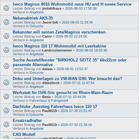
Iveco Magirus 8016 Wohnmobil neue HU und H sowie Service
Letzter Beitrag von
jmdahlhaus
«
2026-08-03 17:50:38
Verfasst in
Angebote
Nebenabtrieb AK5-35
Letzter Beitrag von
Joost 6x6
«
2026-08-03 11:29:36
Verfasst in
Gesuche
Bekannter will seinen Zeta/Magirus verschenken.
Letzter Beitrag von
Camo
«
2026-08-02 22:24:56
Verfasst in
Angebote
Iveco Magirus 110 17 Wohnmobil mit Leerkabine
Letzter Beitrag von
Landcruiserowner
«
2026-08-02 16:03:46
Verfasst in
Angebote
Suche Ausstellfenster "BIRKHOLZ SEITZ 35" 66x22cm oder
passende Alternative
Letzter Beitrag von
dalaas
«
2026-08-01 13:52:47
Verfasst in
Gesuche
Doku und Unterlagen zu VW-MAN G90: Wer braucht das?
Letzter Beitrag von
dibbelinch
«
2026-07-31 11:47:54
Verfasst in
Angebote
Werkstatt für ISRI-Sitz gesucht im Rhein-Main-Raum
Letzter Beitrag von
Beda
«
2026-07-31 10:44:34
Verfasst in
Fahrerhaus & Fahrgestell
Dachluke ,Ausstieg Fahrerhaus Iveco 110 17
Letzter Beitrag von
Paul6519
«
2026-07-30 21:51:47
Verfasst in
Gesuche
Ersatzradhalter
Letzter Beitrag von
Paul6519
«
2026-07-30 21:34:16
Verfasst in
Angebote
CAD Modell
Letzter Beitrag von
gHoStRiDeR
«
2026-07-30 9:12:52