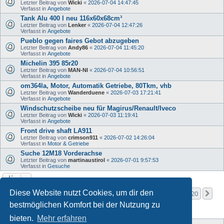
Letzter Beitrag von
Wicki
«
2026-07-04 14:47:45
Verfasst in
Angebote
Tank Alu 400 l neu 116x60x68cm³
Letzter Beitrag von
Lenker
«
2026-07-04 12:47:26
Verfasst in
Angebote
Pueblo gegen faires Gebot abzugeben
Letzter Beitrag von
Andy86
«
2026-07-04 11:45:20
Verfasst in
Angebote
Michelin 395 85r20
Letzter Beitrag von
MAN-NI
«
2026-07-04 10:56:51
Verfasst in
Angebote
om364la, Motor, Automatik Getriebe, 80Tkm, vhb
Letzter Beitrag von
Wanderduene
«
2026-07-03 17:21:41
Verfasst in
Angebote
Windschutzscheibe neu für Magirus/Renault/Iveco
Letzter Beitrag von
Wicki
«
2026-07-03 11:19:41
Verfasst in
Angebote
Front drive shaft LA911
Letzter Beitrag von
crimson911
«
2026-07-02 14:26:04
Verfasst in
Motor & Getriebe
Suche 12M18 Vorderachse
Letzter Beitrag von
martinaustirol
«
2026-07-01 9:57:53
Verfasst in
Gesuche
Seite
1
von
20
Diese Website nutzt Cookies, um dir den
1
2
3
4
5
20
Nä
Die Suche ergab mehr als 1000 Treffer
…
bestmöglichen Komfort bei der Nutzung zu
bieten.
Mehr erfahren