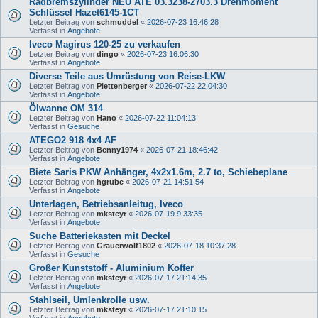
Radbremszylinder NEU ATE 03.3238-2703.3 Drehmoment
Schlüssel Hazet6145-1CT
Letzter Beitrag von
schmuddel
«
2026-07-23 16:46:28
Verfasst in
Angebote
Iveco Magirus 120-25 zu verkaufen
Letzter Beitrag von
dingo
«
2026-07-23 16:06:30
Verfasst in
Angebote
Diverse Teile aus Umrüstung von Reise-LKW
Letzter Beitrag von
Plettenberger
«
2026-07-22 22:04:30
Verfasst in
Angebote
Ölwanne OM 314
Letzter Beitrag von
Hano
«
2026-07-22 11:04:13
Verfasst in
Gesuche
ATEGO2 918 4x4 AF
Letzter Beitrag von
Benny1974
«
2026-07-21 18:46:42
Verfasst in
Angebote
Biete Saris PKW Anhänger, 4x2x1.6m, 2.7 to, Schiebeplane
Letzter Beitrag von
hgrube
«
2026-07-21 14:51:54
Verfasst in
Angebote
Unterlagen, Betriebsanleitug, Iveco
Letzter Beitrag von
mksteyr
«
2026-07-19 9:33:35
Verfasst in
Angebote
Suche Batteriekasten mit Deckel
Letzter Beitrag von
Grauerwolf1802
«
2026-07-18 10:37:28
Verfasst in
Gesuche
Großer Kunststoff - Aluminium Koffer
Letzter Beitrag von
mksteyr
«
2026-07-17 21:14:35
Verfasst in
Angebote
Stahlseil, Umlenkrolle usw.
Letzter Beitrag von
mksteyr
«
2026-07-17 21:10:15
Verfasst in
Angebote