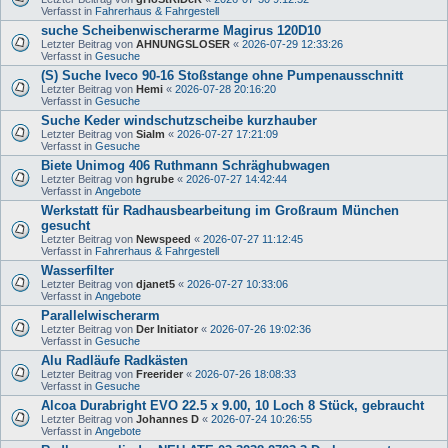
Verfasst in
Fahrerhaus & Fahrgestell
suche Scheibenwischerarme Magirus 120D10
Letzter Beitrag von
AHNUNGSLOSER
«
2026-07-29 12:33:26
Verfasst in
Gesuche
(S) Suche Iveco 90-16 Stoßstange ohne Pumpenausschnitt
Letzter Beitrag von
Hemi
«
2026-07-28 20:16:20
Verfasst in
Gesuche
Suche Keder windschutzscheibe kurzhauber
Letzter Beitrag von
Sialm
«
2026-07-27 17:21:09
Verfasst in
Gesuche
Biete Unimog 406 Ruthmann Schräghubwagen
Letzter Beitrag von
hgrube
«
2026-07-27 14:42:44
Verfasst in
Angebote
Werkstatt für Radhausbearbeitung im Großraum München
gesucht
Letzter Beitrag von
Newspeed
«
2026-07-27 11:12:45
Verfasst in
Fahrerhaus & Fahrgestell
Wasserfilter
Letzter Beitrag von
djanet5
«
2026-07-27 10:33:06
Verfasst in
Angebote
Parallelwischerarm
Letzter Beitrag von
Der Initiator
«
2026-07-26 19:02:36
Verfasst in
Gesuche
Alu Radläufe Radkästen
Letzter Beitrag von
Freerider
«
2026-07-26 18:08:33
Verfasst in
Gesuche
Alcoa Durabright EVO 22.5 x 9.00, 10 Loch 8 Stück, gebraucht
Letzter Beitrag von
Johannes D
«
2026-07-24 10:26:55
Verfasst in
Angebote