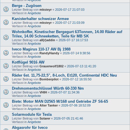
Berge - Zugösen
Letzter Beitrag von
mksteyr
«
2026-07-17 21:07:03
Verfasst in
Angebote
Kanisterhalter schweizer Armee
Letzter Beitrag von
mksteyr
«
2026-07-17 21:03:09
Verfasst in
Angebote
Wohnkoffer, Kinetischer Bergegurt 63Tonnen, 14.00 Räder auf
Trilex, 14.00 Schneeketten, Teile für MB SK
Letzter Beitrag von
all(r)addin
«
2026-07-17 16:17:53
Verfasst in
Angebote
Iveco Magirus 110-17 AW Bj 1988
Letzter Beitrag von
RandyHandy
«
2026-07-14 9:38:56
Verfasst in
Angebote
Kotflügel 9016 AW
Letzter Beitrag von
Grauerwolf1802
«
2026-07-13 11:41:20
Verfasst in
Angebote
Räder 6st. 11,75-22,5", 8-Loch, Et120, Continental HDC Neu
Letzter Beitrag von
Bomberpilot
«
2026-07-12 16:55:50
Verfasst in
Angebote
Drehmomentschlüssel Würth 60-330 Nm
Letzter Beitrag von
VHIH
«
2026-07-07 11:34:36
Verfasst in
Angebote
Biete: Motor MAN D2565 M/168 und Getriebe ZF S6-65
Letzter Beitrag von
Alter Tanker
«
2026-07-06 18:52:09
Verfasst in
Angebote
Solarmodule für Tesla
Letzter Beitrag von
Solarer
«
2026-07-05 21:41:46
Verfasst in
Angebote
Abgasrohr für Iveco