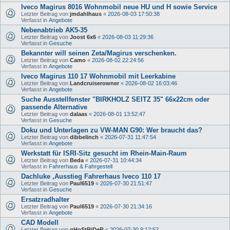
Iveco Magirus 8016 Wohnmobil neue HU und H sowie Service
Letzter Beitrag von
jmdahlhaus
«
2026-08-03 17:50:38
Verfasst in
Angebote
Nebenabtrieb AK5-35
Letzter Beitrag von
Joost 6x6
«
2026-08-03 11:29:36
Verfasst in
Gesuche
Bekannter will seinen Zeta/Magirus verschenken.
Letzter Beitrag von
Camo
«
2026-08-02 22:24:56
Verfasst in
Angebote
Iveco Magirus 110 17 Wohnmobil mit Leerkabine
Letzter Beitrag von
Landcruiserowner
«
2026-08-02 16:03:46
Verfasst in
Angebote
Suche Ausstellfenster "BIRKHOLZ SEITZ 35" 66x22cm oder
passende Alternative
Letzter Beitrag von
dalaas
«
2026-08-01 13:52:47
Verfasst in
Gesuche
Doku und Unterlagen zu VW-MAN G90: Wer braucht das?
Letzter Beitrag von
dibbelinch
«
2026-07-31 11:47:54
Verfasst in
Angebote
Werkstatt für ISRI-Sitz gesucht im Rhein-Main-Raum
Letzter Beitrag von
Beda
«
2026-07-31 10:44:34
Verfasst in
Fahrerhaus & Fahrgestell
Dachluke ,Ausstieg Fahrerhaus Iveco 110 17
Letzter Beitrag von
Paul6519
«
2026-07-30 21:51:47
Verfasst in
Gesuche
Ersatzradhalter
Letzter Beitrag von
Paul6519
«
2026-07-30 21:34:16
Verfasst in
Angebote
CAD Modell
Letzter Beitrag von
gHoStRiDeR
«
2026-07-30 9:12:52