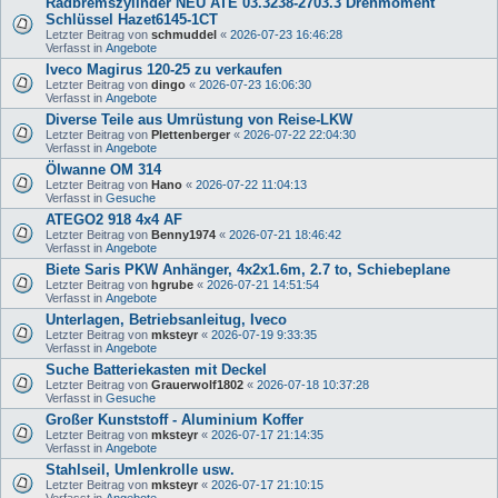
Radbremszylinder NEU ATE 03.3238-2703.3 Drehmoment
Schlüssel Hazet6145-1CT
Letzter Beitrag von
schmuddel
«
2026-07-23 16:46:28
Verfasst in
Angebote
Iveco Magirus 120-25 zu verkaufen
Letzter Beitrag von
dingo
«
2026-07-23 16:06:30
Verfasst in
Angebote
Diverse Teile aus Umrüstung von Reise-LKW
Letzter Beitrag von
Plettenberger
«
2026-07-22 22:04:30
Verfasst in
Angebote
Ölwanne OM 314
Letzter Beitrag von
Hano
«
2026-07-22 11:04:13
Verfasst in
Gesuche
ATEGO2 918 4x4 AF
Letzter Beitrag von
Benny1974
«
2026-07-21 18:46:42
Verfasst in
Angebote
Biete Saris PKW Anhänger, 4x2x1.6m, 2.7 to, Schiebeplane
Letzter Beitrag von
hgrube
«
2026-07-21 14:51:54
Verfasst in
Angebote
Unterlagen, Betriebsanleitug, Iveco
Letzter Beitrag von
mksteyr
«
2026-07-19 9:33:35
Verfasst in
Angebote
Suche Batteriekasten mit Deckel
Letzter Beitrag von
Grauerwolf1802
«
2026-07-18 10:37:28
Verfasst in
Gesuche
Großer Kunststoff - Aluminium Koffer
Letzter Beitrag von
mksteyr
«
2026-07-17 21:14:35
Verfasst in
Angebote
Stahlseil, Umlenkrolle usw.
Letzter Beitrag von
mksteyr
«
2026-07-17 21:10:15
Verfasst in
Angebote