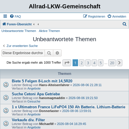
Allrad-LKW-Gemeinschaft
FAQ
Registrieren
Anmelden
S
Foren-Übersicht
Unbeantwortete Themen
Aktive Themen
u
Unbeantwortete Themen
c
h
Zur erweiterten Suche
e
Suche
Erweiterte Suche
Seite
1
von
20
1
2
3
4
5
20
Nä
Die Suche ergab mehr als 1000 Treffer
…
Themen
Biete 5 Felgen 8-Loch mit 14,5R20
Letzter Beitrag von
Hans-Alteisenfahrer
«
2026-08-06 21:28:11
Verfasst in
Angebote
Suche Cetoni Apa Getriebe
Letzter Beitrag von
hanomagmaddin
«
2026-08-06 19:21:50
Verfasst in
Gesuche
1 x Ultimatron France LiFePO4 150 Ah Batterie. Lithium-Batterie
Letzter Beitrag von
Donnerlaster
«
2026-08-06 13:59:01
Verfasst in
Angebote
Verkaufe div. Filter
Letzter Beitrag von
MichaelW
«
2026-08-04 16:29:45
Verfasst in
Angebote