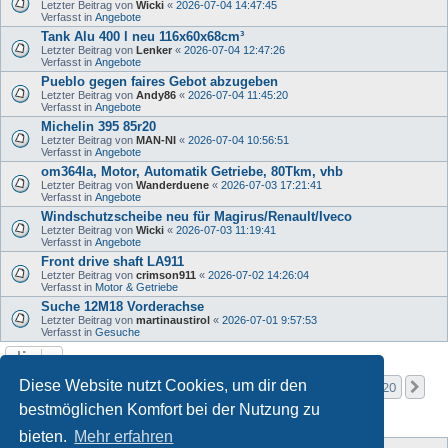
Letzter Beitrag von
Wicki
«
2026-07-04 14:47:45
Verfasst in
Angebote
Tank Alu 400 l neu 116x60x68cm³
Letzter Beitrag von
Lenker
«
2026-07-04 12:47:26
Verfasst in
Angebote
Pueblo gegen faires Gebot abzugeben
Letzter Beitrag von
Andy86
«
2026-07-04 11:45:20
Verfasst in
Angebote
Michelin 395 85r20
Letzter Beitrag von
MAN-NI
«
2026-07-04 10:56:51
Verfasst in
Angebote
om364la, Motor, Automatik Getriebe, 80Tkm, vhb
Letzter Beitrag von
Wanderduene
«
2026-07-03 17:21:41
Verfasst in
Angebote
Windschutzscheibe neu für Magirus/Renault/Iveco
Letzter Beitrag von
Wicki
«
2026-07-03 11:19:41
Verfasst in
Angebote
Front drive shaft LA911
Letzter Beitrag von
crimson911
«
2026-07-02 14:26:04
Verfasst in
Motor & Getriebe
Suche 12M18 Vorderachse
Letzter Beitrag von
martinaustirol
«
2026-07-01 9:57:53
Verfasst in
Gesuche
Seite
1
von
20
Diese Website nutzt Cookies, um dir den
1
2
3
4
5
20
Nä
Die Suche ergab mehr als 1000 Treffer
…
bestmöglichen Komfort bei der Nutzung zu
bieten.
Mehr erfahren