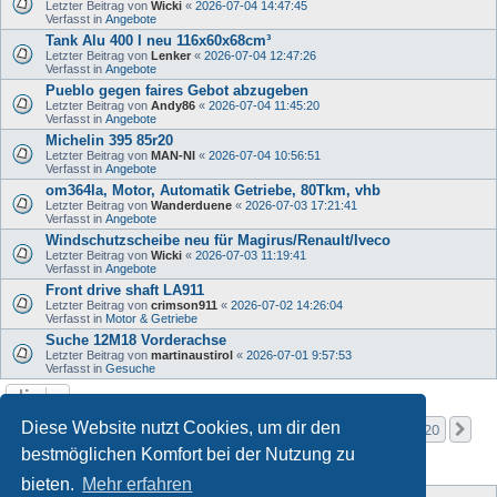
Letzter Beitrag von
Wicki
«
2026-07-04 14:47:45
Verfasst in
Angebote
Tank Alu 400 l neu 116x60x68cm³
Letzter Beitrag von
Lenker
«
2026-07-04 12:47:26
Verfasst in
Angebote
Pueblo gegen faires Gebot abzugeben
Letzter Beitrag von
Andy86
«
2026-07-04 11:45:20
Verfasst in
Angebote
Michelin 395 85r20
Letzter Beitrag von
MAN-NI
«
2026-07-04 10:56:51
Verfasst in
Angebote
om364la, Motor, Automatik Getriebe, 80Tkm, vhb
Letzter Beitrag von
Wanderduene
«
2026-07-03 17:21:41
Verfasst in
Angebote
Windschutzscheibe neu für Magirus/Renault/Iveco
Letzter Beitrag von
Wicki
«
2026-07-03 11:19:41
Verfasst in
Angebote
Front drive shaft LA911
Letzter Beitrag von
crimson911
«
2026-07-02 14:26:04
Verfasst in
Motor & Getriebe
Suche 12M18 Vorderachse
Letzter Beitrag von
martinaustirol
«
2026-07-01 9:57:53
Verfasst in
Gesuche
Seite
1
von
20
Diese Website nutzt Cookies, um dir den
1
2
3
4
5
20
Nä
Die Suche ergab mehr als 1000 Treffer
…
bestmöglichen Komfort bei der Nutzung zu
bieten.
Mehr erfahren