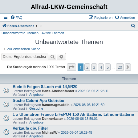
Allrad-LKW-Gemeinschaft
FAQ
Registrieren
Anmelden
S
Foren-Übersicht
Unbeantwortete Themen
Aktive Themen
u
Unbeantwortete Themen
c
h
Zur erweiterten Suche
e
Suche
Erweiterte Suche
Seite
1
von
20
1
2
3
4
5
20
Nä
Die Suche ergab mehr als 1000 Treffer
…
Themen
Biete 5 Felgen 8-Loch mit 14,5R20
Letzter Beitrag von
Hans-Alteisenfahrer
«
2026-08-06 21:28:11
Verfasst in
Angebote
Suche Cetoni Apa Getriebe
Letzter Beitrag von
hanomagmaddin
«
2026-08-06 19:21:50
Verfasst in
Gesuche
1 x Ultimatron France LiFePO4 150 Ah Batterie. Lithium-Batterie
Letzter Beitrag von
Donnerlaster
«
2026-08-06 13:59:01
Verfasst in
Angebote
Verkaufe div. Filter
Letzter Beitrag von
MichaelW
«
2026-08-04 16:29:45
Verfasst in
Angebote