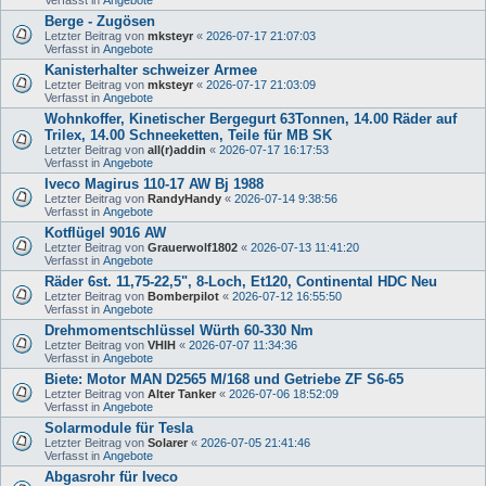
Berge - Zugösen
Letzter Beitrag von
mksteyr
«
2026-07-17 21:07:03
Verfasst in
Angebote
Kanisterhalter schweizer Armee
Letzter Beitrag von
mksteyr
«
2026-07-17 21:03:09
Verfasst in
Angebote
Wohnkoffer, Kinetischer Bergegurt 63Tonnen, 14.00 Räder auf
Trilex, 14.00 Schneeketten, Teile für MB SK
Letzter Beitrag von
all(r)addin
«
2026-07-17 16:17:53
Verfasst in
Angebote
Iveco Magirus 110-17 AW Bj 1988
Letzter Beitrag von
RandyHandy
«
2026-07-14 9:38:56
Verfasst in
Angebote
Kotflügel 9016 AW
Letzter Beitrag von
Grauerwolf1802
«
2026-07-13 11:41:20
Verfasst in
Angebote
Räder 6st. 11,75-22,5", 8-Loch, Et120, Continental HDC Neu
Letzter Beitrag von
Bomberpilot
«
2026-07-12 16:55:50
Verfasst in
Angebote
Drehmomentschlüssel Würth 60-330 Nm
Letzter Beitrag von
VHIH
«
2026-07-07 11:34:36
Verfasst in
Angebote
Biete: Motor MAN D2565 M/168 und Getriebe ZF S6-65
Letzter Beitrag von
Alter Tanker
«
2026-07-06 18:52:09
Verfasst in
Angebote
Solarmodule für Tesla
Letzter Beitrag von
Solarer
«
2026-07-05 21:41:46
Verfasst in
Angebote
Abgasrohr für Iveco