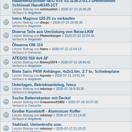
Radbremszylinder NEU ATE 03.3238-2703.3 Drehmoment
Schlüssel Hazet6145-1CT
Letzter Beitrag von
schmuddel
«
2026-07-23 16:46:28
Verfasst in
Angebote
Iveco Magirus 120-25 zu verkaufen
Letzter Beitrag von
dingo
«
2026-07-23 16:06:30
Verfasst in
Angebote
Diverse Teile aus Umrüstung von Reise-LKW
Letzter Beitrag von
Plettenberger
«
2026-07-22 22:04:30
Verfasst in
Angebote
Ölwanne OM 314
Letzter Beitrag von
Hano
«
2026-07-22 11:04:13
Verfasst in
Gesuche
ATEGO2 918 4x4 AF
Letzter Beitrag von
Benny1974
«
2026-07-21 18:46:42
Verfasst in
Angebote
Biete Saris PKW Anhänger, 4x2x1.6m, 2.7 to, Schiebeplane
Letzter Beitrag von
hgrube
«
2026-07-21 14:51:54
Verfasst in
Angebote
Unterlagen, Betriebsanleitug, Iveco
Letzter Beitrag von
mksteyr
«
2026-07-19 9:33:35
Verfasst in
Angebote
Suche Batteriekasten mit Deckel
Letzter Beitrag von
Grauerwolf1802
«
2026-07-18 10:37:28
Verfasst in
Gesuche
Großer Kunststoff - Aluminium Koffer
Letzter Beitrag von
mksteyr
«
2026-07-17 21:14:35
Verfasst in
Angebote
Stahlseil, Umlenkrolle usw.
Letzter Beitrag von
mksteyr
«
2026-07-17 21:10:15
Verfasst in
Angebote