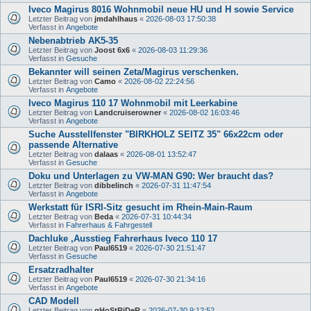
Iveco Magirus 8016 Wohnmobil neue HU und H sowie Service
Letzter Beitrag von
jmdahlhaus
«
2026-08-03 17:50:38
Verfasst in
Angebote
Nebenabtrieb AK5-35
Letzter Beitrag von
Joost 6x6
«
2026-08-03 11:29:36
Verfasst in
Gesuche
Bekannter will seinen Zeta/Magirus verschenken.
Letzter Beitrag von
Camo
«
2026-08-02 22:24:56
Verfasst in
Angebote
Iveco Magirus 110 17 Wohnmobil mit Leerkabine
Letzter Beitrag von
Landcruiserowner
«
2026-08-02 16:03:46
Verfasst in
Angebote
Suche Ausstellfenster "BIRKHOLZ SEITZ 35" 66x22cm oder
passende Alternative
Letzter Beitrag von
dalaas
«
2026-08-01 13:52:47
Verfasst in
Gesuche
Doku und Unterlagen zu VW-MAN G90: Wer braucht das?
Letzter Beitrag von
dibbelinch
«
2026-07-31 11:47:54
Verfasst in
Angebote
Werkstatt für ISRI-Sitz gesucht im Rhein-Main-Raum
Letzter Beitrag von
Beda
«
2026-07-31 10:44:34
Verfasst in
Fahrerhaus & Fahrgestell
Dachluke ,Ausstieg Fahrerhaus Iveco 110 17
Letzter Beitrag von
Paul6519
«
2026-07-30 21:51:47
Verfasst in
Gesuche
Ersatzradhalter
Letzter Beitrag von
Paul6519
«
2026-07-30 21:34:16
Verfasst in
Angebote
CAD Modell
Letzter Beitrag von
gHoStRiDeR
«
2026-07-30 9:12:52