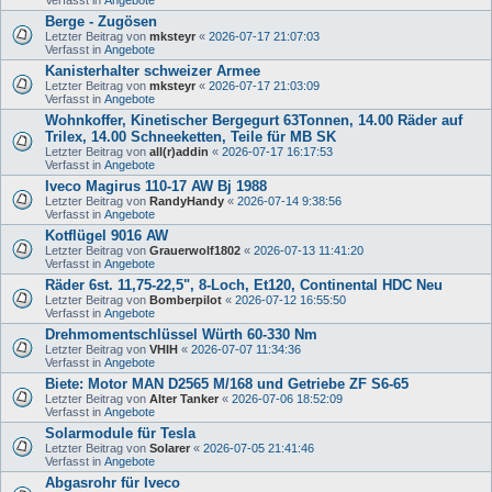
Berge - Zugösen
Letzter Beitrag von
mksteyr
«
2026-07-17 21:07:03
Verfasst in
Angebote
Kanisterhalter schweizer Armee
Letzter Beitrag von
mksteyr
«
2026-07-17 21:03:09
Verfasst in
Angebote
Wohnkoffer, Kinetischer Bergegurt 63Tonnen, 14.00 Räder auf
Trilex, 14.00 Schneeketten, Teile für MB SK
Letzter Beitrag von
all(r)addin
«
2026-07-17 16:17:53
Verfasst in
Angebote
Iveco Magirus 110-17 AW Bj 1988
Letzter Beitrag von
RandyHandy
«
2026-07-14 9:38:56
Verfasst in
Angebote
Kotflügel 9016 AW
Letzter Beitrag von
Grauerwolf1802
«
2026-07-13 11:41:20
Verfasst in
Angebote
Räder 6st. 11,75-22,5", 8-Loch, Et120, Continental HDC Neu
Letzter Beitrag von
Bomberpilot
«
2026-07-12 16:55:50
Verfasst in
Angebote
Drehmomentschlüssel Würth 60-330 Nm
Letzter Beitrag von
VHIH
«
2026-07-07 11:34:36
Verfasst in
Angebote
Biete: Motor MAN D2565 M/168 und Getriebe ZF S6-65
Letzter Beitrag von
Alter Tanker
«
2026-07-06 18:52:09
Verfasst in
Angebote
Solarmodule für Tesla
Letzter Beitrag von
Solarer
«
2026-07-05 21:41:46
Verfasst in
Angebote
Abgasrohr für Iveco