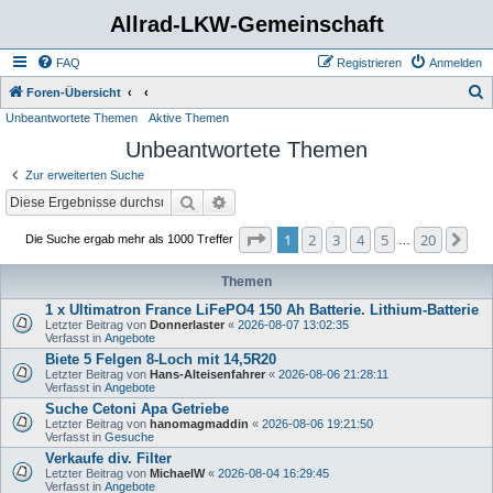
Allrad-LKW-Gemeinschaft
FAQ
Registrieren
Anmelden
S
Foren-Übersicht
Unbeantwortete Themen
Aktive Themen
u
Unbeantwortete Themen
c
h
Zur erweiterten Suche
e
Suche
Erweiterte Suche
Seite
1
von
20
1
2
3
4
5
20
Nä
Die Suche ergab mehr als 1000 Treffer
…
Themen
1 x Ultimatron France LiFePO4 150 Ah Batterie. Lithium-Batterie
Letzter Beitrag von
Donnerlaster
«
2026-08-07 13:02:35
Verfasst in
Angebote
Biete 5 Felgen 8-Loch mit 14,5R20
Letzter Beitrag von
Hans-Alteisenfahrer
«
2026-08-06 21:28:11
Verfasst in
Angebote
Suche Cetoni Apa Getriebe
Letzter Beitrag von
hanomagmaddin
«
2026-08-06 19:21:50
Verfasst in
Gesuche
Verkaufe div. Filter
Letzter Beitrag von
MichaelW
«
2026-08-04 16:29:45
Verfasst in
Angebote