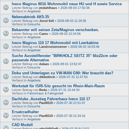
Iveco Magirus 8016 Wohnmobil neue HU und H sowie Service
Letzter Beitrag von
jmdahlhaus
«
2026-08-03 17:50:38
Verfasst in
Angebote
Nebenabtrieb AK5-35
Letzter Beitrag von
Joost 6x6
«
2026-08-03 11:29:36
Verfasst in
Gesuche
Bekannter will seinen Zeta/Magirus verschenken.
Letzter Beitrag von
Camo
«
2026-08-02 22:24:56
Verfasst in
Angebote
Iveco Magirus 110 17 Wohnmobil mit Leerkabine
Letzter Beitrag von
Landcruiserowner
«
2026-08-02 16:03:46
Verfasst in
Angebote
Suche Ausstellfenster "BIRKHOLZ SEITZ 35" 66x22cm oder
passende Alternative
Letzter Beitrag von
dalaas
«
2026-08-01 13:52:47
Verfasst in
Gesuche
Doku und Unterlagen zu VW-MAN G90: Wer braucht das?
Letzter Beitrag von
dibbelinch
«
2026-07-31 11:47:54
Verfasst in
Angebote
Werkstatt für ISRI-Sitz gesucht im Rhein-Main-Raum
Letzter Beitrag von
Beda
«
2026-07-31 10:44:34
Verfasst in
Fahrerhaus & Fahrgestell
Dachluke ,Ausstieg Fahrerhaus Iveco 110 17
Letzter Beitrag von
Paul6519
«
2026-07-30 21:51:47
Verfasst in
Gesuche
Ersatzradhalter
Letzter Beitrag von
Paul6519
«
2026-07-30 21:34:16
Verfasst in
Angebote
CAD Modell
Letzter Beitrag von
gHoStRiDeR
«
2026-07-30 9:12:52