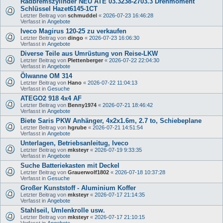
Radbremszylinder NEU ATE 03.3238-2703.3 Drehmoment
Schlüssel Hazet6145-1CT
Letzter Beitrag von
schmuddel
«
2026-07-23 16:46:28
Verfasst in
Angebote
Iveco Magirus 120-25 zu verkaufen
Letzter Beitrag von
dingo
«
2026-07-23 16:06:30
Verfasst in
Angebote
Diverse Teile aus Umrüstung von Reise-LKW
Letzter Beitrag von
Plettenberger
«
2026-07-22 22:04:30
Verfasst in
Angebote
Ölwanne OM 314
Letzter Beitrag von
Hano
«
2026-07-22 11:04:13
Verfasst in
Gesuche
ATEGO2 918 4x4 AF
Letzter Beitrag von
Benny1974
«
2026-07-21 18:46:42
Verfasst in
Angebote
Biete Saris PKW Anhänger, 4x2x1.6m, 2.7 to, Schiebeplane
Letzter Beitrag von
hgrube
«
2026-07-21 14:51:54
Verfasst in
Angebote
Unterlagen, Betriebsanleitug, Iveco
Letzter Beitrag von
mksteyr
«
2026-07-19 9:33:35
Verfasst in
Angebote
Suche Batteriekasten mit Deckel
Letzter Beitrag von
Grauerwolf1802
«
2026-07-18 10:37:28
Verfasst in
Gesuche
Großer Kunststoff - Aluminium Koffer
Letzter Beitrag von
mksteyr
«
2026-07-17 21:14:35
Verfasst in
Angebote
Stahlseil, Umlenkrolle usw.
Letzter Beitrag von
mksteyr
«
2026-07-17 21:10:15
Verfasst in
Angebote