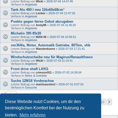
Letzter Beitrag von
Wicki
«
2026-07-04 14:47:45
Verfasst in
Angebote
Tank Alu 400 l neu 116x60x68cm³
Letzter Beitrag von
Lenker
«
2026-07-04 12:47:26
Verfasst in
Angebote
Pueblo gegen faires Gebot abzugeben
Letzter Beitrag von
Andy86
«
2026-07-04 11:45:20
Verfasst in
Angebote
Michelin 395 85r20
Letzter Beitrag von
MAN-NI
«
2026-07-04 10:56:51
Verfasst in
Angebote
om364la, Motor, Automatik Getriebe, 80Tkm, vhb
Letzter Beitrag von
Wanderduene
«
2026-07-03 17:21:41
Verfasst in
Angebote
Windschutzscheibe neu für Magirus/Renault/Iveco
Letzter Beitrag von
Wicki
«
2026-07-03 11:19:41
Verfasst in
Angebote
Front drive shaft LA911
Letzter Beitrag von
crimson911
«
2026-07-02 14:26:04
Verfasst in
Motor & Getriebe
Suche 12M18 Vorderachse
Letzter Beitrag von
martinaustirol
«
2026-07-01 9:57:53
Verfasst in
Gesuche
Seite
1
von
20
Diese Website nutzt Cookies, um dir den
1
2
3
4
5
20
Nä
Die Suche ergab mehr als 1000 Treffer
…
bestmöglichen Komfort bei der Nutzung zu
bieten.
Mehr erfahren