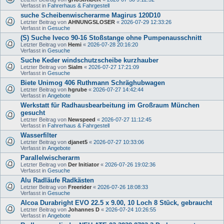
Verfasst in
Fahrerhaus & Fahrgestell
suche Scheibenwischerarme Magirus 120D10
Letzter Beitrag von
AHNUNGSLOSER
«
2026-07-29 12:33:26
Verfasst in
Gesuche
(S) Suche Iveco 90-16 Stoßstange ohne Pumpenausschnitt
Letzter Beitrag von
Hemi
«
2026-07-28 20:16:20
Verfasst in
Gesuche
Suche Keder windschutzscheibe kurzhauber
Letzter Beitrag von
Sialm
«
2026-07-27 17:21:09
Verfasst in
Gesuche
Biete Unimog 406 Ruthmann Schräghubwagen
Letzter Beitrag von
hgrube
«
2026-07-27 14:42:44
Verfasst in
Angebote
Werkstatt für Radhausbearbeitung im Großraum München
gesucht
Letzter Beitrag von
Newspeed
«
2026-07-27 11:12:45
Verfasst in
Fahrerhaus & Fahrgestell
Wasserfilter
Letzter Beitrag von
djanet5
«
2026-07-27 10:33:06
Verfasst in
Angebote
Parallelwischerarm
Letzter Beitrag von
Der Initiator
«
2026-07-26 19:02:36
Verfasst in
Gesuche
Alu Radläufe Radkästen
Letzter Beitrag von
Freerider
«
2026-07-26 18:08:33
Verfasst in
Gesuche
Alcoa Durabright EVO 22.5 x 9.00, 10 Loch 8 Stück, gebraucht
Letzter Beitrag von
Johannes D
«
2026-07-24 10:26:55
Verfasst in
Angebote