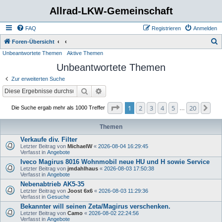
Allrad-LKW-Gemeinschaft
FAQ
Registrieren
Anmelden
S
Foren-Übersicht
Unbeantwortete Themen
Aktive Themen
u
Unbeantwortete Themen
c
h
Zur erweiterten Suche
e
Suche
Erweiterte Suche
Seite
1
von
20
1
2
3
4
5
20
Nä
Die Suche ergab mehr als 1000 Treffer
…
Themen
Verkaufe div. Filter
Letzter Beitrag von
MichaelW
«
2026-08-04 16:29:45
Verfasst in
Angebote
Iveco Magirus 8016 Wohnmobil neue HU und H sowie Service
Letzter Beitrag von
jmdahlhaus
«
2026-08-03 17:50:38
Verfasst in
Angebote
Nebenabtrieb AK5-35
Letzter Beitrag von
Joost 6x6
«
2026-08-03 11:29:36
Verfasst in
Gesuche
Bekannter will seinen Zeta/Magirus verschenken.
Letzter Beitrag von
Camo
«
2026-08-02 22:24:56
Verfasst in
Angebote