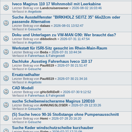
Iveco Magirus 110 17 Wohnmobil mit Leerkabine
Letzter Beitrag von
Landcruiserowner
«
2026-08-02 16:03:46
Verfasst in
Angebote
Suche Ausstellfenster "BIRKHOLZ SEITZ 35" 66x22cm oder
passende Alternative
Letzter Beitrag von
dalaas
«
2026-08-01 13:52:47
Verfasst in
Gesuche
Doku und Unterlagen zu VW-MAN G90: Wer braucht das?
Letzter Beitrag von
dibbelinch
«
2026-07-31 11:47:54
Verfasst in
Angebote
Werkstatt für ISRI-Sitz gesucht im Rhein-Main-Raum
Letzter Beitrag von
Beda
«
2026-07-31 10:44:34
Verfasst in
Fahrerhaus & Fahrgestell
Dachluke ,Ausstieg Fahrerhaus Iveco 110 17
Letzter Beitrag von
Paul6519
«
2026-07-30 21:51:47
Verfasst in
Gesuche
Ersatzradhalter
Letzter Beitrag von
Paul6519
«
2026-07-30 21:34:16
Verfasst in
Angebote
CAD Modell
Letzter Beitrag von
gHoStRiDeR
«
2026-07-30 9:12:52
Verfasst in
Fahrerhaus & Fahrgestell
suche Scheibenwischerarme Magirus 120D10
Letzter Beitrag von
AHNUNGSLOSER
«
2026-07-29 12:33:26
Verfasst in
Gesuche
(S) Suche Iveco 90-16 Stoßstange ohne Pumpenausschnitt
Letzter Beitrag von
Hemi
«
2026-07-28 20:16:20
Verfasst in
Gesuche
Suche Keder windschutzscheibe kurzhauber
Letzter Beitrag von
Sialm
«
2026-07-27 17:21:09