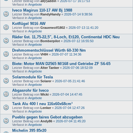
Letzter Beitrag von
all(r)addin
«
2026-07-17 16:17:53
Verfasst in
Angebote
Iveco Magirus 110-17 AW Bj 1988
Letzter Beitrag von
RandyHandy
«
2026-07-14 9:38:56
Verfasst in
Angebote
Kotflügel 9016 AW
Letzter Beitrag von
Grauerwolf1802
«
2026-07-13 11:41:20
Verfasst in
Angebote
Räder 6st. 11,75-22,5", 8-Loch, Et120, Continental HDC Neu
Letzter Beitrag von
Bomberpilot
«
2026-07-12 16:55:50
Verfasst in
Angebote
Drehmomentschlüssel Würth 60-330 Nm
Letzter Beitrag von
VHIH
«
2026-07-07 11:34:36
Verfasst in
Angebote
Biete: Motor MAN D2565 M/168 und Getriebe ZF S6-65
Letzter Beitrag von
Alter Tanker
«
2026-07-06 18:52:09
Verfasst in
Angebote
Solarmodule für Tesla
Letzter Beitrag von
Solarer
«
2026-07-05 21:41:46
Verfasst in
Angebote
Abgasrohr für Iveco
Letzter Beitrag von
Wicki
«
2026-07-04 14:47:45
Verfasst in
Angebote
Tank Alu 400 l neu 116x60x68cm³
Letzter Beitrag von
Lenker
«
2026-07-04 12:47:26
Verfasst in
Angebote
Pueblo gegen faires Gebot abzugeben
Letzter Beitrag von
Andy86
«
2026-07-04 11:45:20
Verfasst in
Angebote
Michelin 395 85r20