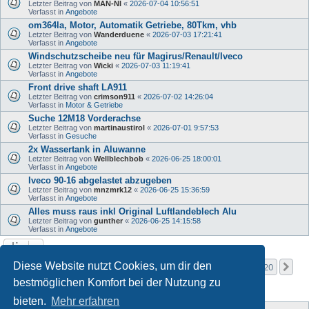
Letzter Beitrag von
MAN-NI
«
2026-07-04 10:56:51
Verfasst in
Angebote
om364la, Motor, Automatik Getriebe, 80Tkm, vhb
Letzter Beitrag von
Wanderduene
«
2026-07-03 17:21:41
Verfasst in
Angebote
Windschutzscheibe neu für Magirus/Renault/Iveco
Letzter Beitrag von
Wicki
«
2026-07-03 11:19:41
Verfasst in
Angebote
Front drive shaft LA911
Letzter Beitrag von
crimson911
«
2026-07-02 14:26:04
Verfasst in
Motor & Getriebe
Suche 12M18 Vorderachse
Letzter Beitrag von
martinaustirol
«
2026-07-01 9:57:53
Verfasst in
Gesuche
2x Wassertank in Aluwanne
Letzter Beitrag von
Wellblechbob
«
2026-06-25 18:00:01
Verfasst in
Angebote
Iveco 90-16 abgelastet abzugeben
Letzter Beitrag von
mnzmrk12
«
2026-06-25 15:36:59
Verfasst in
Angebote
Alles muss raus inkl Original Luftlandeblech Alu
Letzter Beitrag von
gunther
«
2026-06-25 14:15:58
Verfasst in
Angebote
Seite
1
von
20
Diese Website nutzt Cookies, um dir den
1
2
3
4
5
20
Nä
Die Suche ergab mehr als 1000 Treffer
…
bestmöglichen Komfort bei der Nutzung zu
bieten.
Mehr erfahren