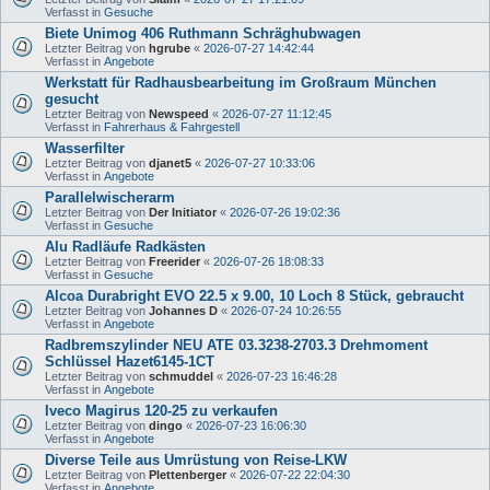
Verfasst in
Gesuche
Biete Unimog 406 Ruthmann Schräghubwagen
Letzter Beitrag von
hgrube
«
2026-07-27 14:42:44
Verfasst in
Angebote
Werkstatt für Radhausbearbeitung im Großraum München
gesucht
Letzter Beitrag von
Newspeed
«
2026-07-27 11:12:45
Verfasst in
Fahrerhaus & Fahrgestell
Wasserfilter
Letzter Beitrag von
djanet5
«
2026-07-27 10:33:06
Verfasst in
Angebote
Parallelwischerarm
Letzter Beitrag von
Der Initiator
«
2026-07-26 19:02:36
Verfasst in
Gesuche
Alu Radläufe Radkästen
Letzter Beitrag von
Freerider
«
2026-07-26 18:08:33
Verfasst in
Gesuche
Alcoa Durabright EVO 22.5 x 9.00, 10 Loch 8 Stück, gebraucht
Letzter Beitrag von
Johannes D
«
2026-07-24 10:26:55
Verfasst in
Angebote
Radbremszylinder NEU ATE 03.3238-2703.3 Drehmoment
Schlüssel Hazet6145-1CT
Letzter Beitrag von
schmuddel
«
2026-07-23 16:46:28
Verfasst in
Angebote
Iveco Magirus 120-25 zu verkaufen
Letzter Beitrag von
dingo
«
2026-07-23 16:06:30
Verfasst in
Angebote
Diverse Teile aus Umrüstung von Reise-LKW
Letzter Beitrag von
Plettenberger
«
2026-07-22 22:04:30
Verfasst in
Angebote