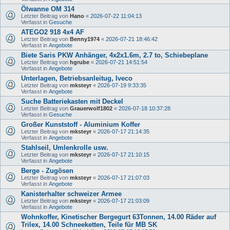
Ölwanne OM 314
Letzter Beitrag von
Hano
«
2026-07-22 11:04:13
Verfasst in
Gesuche
ATEGO2 918 4x4 AF
Letzter Beitrag von
Benny1974
«
2026-07-21 18:46:42
Verfasst in
Angebote
Biete Saris PKW Anhänger, 4x2x1.6m, 2.7 to, Schiebeplane
Letzter Beitrag von
hgrube
«
2026-07-21 14:51:54
Verfasst in
Angebote
Unterlagen, Betriebsanleitug, Iveco
Letzter Beitrag von
mksteyr
«
2026-07-19 9:33:35
Verfasst in
Angebote
Suche Batteriekasten mit Deckel
Letzter Beitrag von
Grauerwolf1802
«
2026-07-18 10:37:28
Verfasst in
Gesuche
Großer Kunststoff - Aluminium Koffer
Letzter Beitrag von
mksteyr
«
2026-07-17 21:14:35
Verfasst in
Angebote
Stahlseil, Umlenkrolle usw.
Letzter Beitrag von
mksteyr
«
2026-07-17 21:10:15
Verfasst in
Angebote
Berge - Zugösen
Letzter Beitrag von
mksteyr
«
2026-07-17 21:07:03
Verfasst in
Angebote
Kanisterhalter schweizer Armee
Letzter Beitrag von
mksteyr
«
2026-07-17 21:03:09
Verfasst in
Angebote
Wohnkoffer, Kinetischer Bergegurt 63Tonnen, 14.00 Räder auf
Trilex, 14.00 Schneeketten, Teile für MB SK