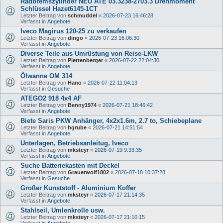
Radbremszylinder NEU ATE 03.3238-2703.3 Drehmoment
Schlüssel Hazet6145-1CT
Letzter Beitrag von
schmuddel
«
2026-07-23 16:46:28
Verfasst in
Angebote
Iveco Magirus 120-25 zu verkaufen
Letzter Beitrag von
dingo
«
2026-07-23 16:06:30
Verfasst in
Angebote
Diverse Teile aus Umrüstung von Reise-LKW
Letzter Beitrag von
Plettenberger
«
2026-07-22 22:04:30
Verfasst in
Angebote
Ölwanne OM 314
Letzter Beitrag von
Hano
«
2026-07-22 11:04:13
Verfasst in
Gesuche
ATEGO2 918 4x4 AF
Letzter Beitrag von
Benny1974
«
2026-07-21 18:46:42
Verfasst in
Angebote
Biete Saris PKW Anhänger, 4x2x1.6m, 2.7 to, Schiebeplane
Letzter Beitrag von
hgrube
«
2026-07-21 14:51:54
Verfasst in
Angebote
Unterlagen, Betriebsanleitug, Iveco
Letzter Beitrag von
mksteyr
«
2026-07-19 9:33:35
Verfasst in
Angebote
Suche Batteriekasten mit Deckel
Letzter Beitrag von
Grauerwolf1802
«
2026-07-18 10:37:28
Verfasst in
Gesuche
Großer Kunststoff - Aluminium Koffer
Letzter Beitrag von
mksteyr
«
2026-07-17 21:14:35
Verfasst in
Angebote
Stahlseil, Umlenkrolle usw.
Letzter Beitrag von
mksteyr
«
2026-07-17 21:10:15
Verfasst in
Angebote