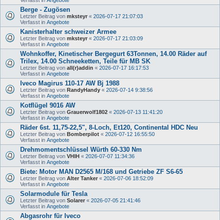
Berge - Zugösen
Letzter Beitrag von
mksteyr
«
2026-07-17 21:07:03
Verfasst in
Angebote
Kanisterhalter schweizer Armee
Letzter Beitrag von
mksteyr
«
2026-07-17 21:03:09
Verfasst in
Angebote
Wohnkoffer, Kinetischer Bergegurt 63Tonnen, 14.00 Räder auf
Trilex, 14.00 Schneeketten, Teile für MB SK
Letzter Beitrag von
all(r)addin
«
2026-07-17 16:17:53
Verfasst in
Angebote
Iveco Magirus 110-17 AW Bj 1988
Letzter Beitrag von
RandyHandy
«
2026-07-14 9:38:56
Verfasst in
Angebote
Kotflügel 9016 AW
Letzter Beitrag von
Grauerwolf1802
«
2026-07-13 11:41:20
Verfasst in
Angebote
Räder 6st. 11,75-22,5", 8-Loch, Et120, Continental HDC Neu
Letzter Beitrag von
Bomberpilot
«
2026-07-12 16:55:50
Verfasst in
Angebote
Drehmomentschlüssel Würth 60-330 Nm
Letzter Beitrag von
VHIH
«
2026-07-07 11:34:36
Verfasst in
Angebote
Biete: Motor MAN D2565 M/168 und Getriebe ZF S6-65
Letzter Beitrag von
Alter Tanker
«
2026-07-06 18:52:09
Verfasst in
Angebote
Solarmodule für Tesla
Letzter Beitrag von
Solarer
«
2026-07-05 21:41:46
Verfasst in
Angebote
Abgasrohr für Iveco