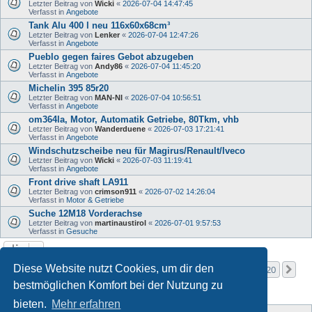
Letzter Beitrag von
Wicki
«
2026-07-04 14:47:45
Verfasst in
Angebote
Tank Alu 400 l neu 116x60x68cm³
Letzter Beitrag von
Lenker
«
2026-07-04 12:47:26
Verfasst in
Angebote
Pueblo gegen faires Gebot abzugeben
Letzter Beitrag von
Andy86
«
2026-07-04 11:45:20
Verfasst in
Angebote
Michelin 395 85r20
Letzter Beitrag von
MAN-NI
«
2026-07-04 10:56:51
Verfasst in
Angebote
om364la, Motor, Automatik Getriebe, 80Tkm, vhb
Letzter Beitrag von
Wanderduene
«
2026-07-03 17:21:41
Verfasst in
Angebote
Windschutzscheibe neu für Magirus/Renault/Iveco
Letzter Beitrag von
Wicki
«
2026-07-03 11:19:41
Verfasst in
Angebote
Front drive shaft LA911
Letzter Beitrag von
crimson911
«
2026-07-02 14:26:04
Verfasst in
Motor & Getriebe
Suche 12M18 Vorderachse
Letzter Beitrag von
martinaustirol
«
2026-07-01 9:57:53
Verfasst in
Gesuche
Seite
1
von
20
Diese Website nutzt Cookies, um dir den
1
2
3
4
5
20
Nä
Die Suche ergab mehr als 1000 Treffer
…
bestmöglichen Komfort bei der Nutzung zu
bieten.
Mehr erfahren