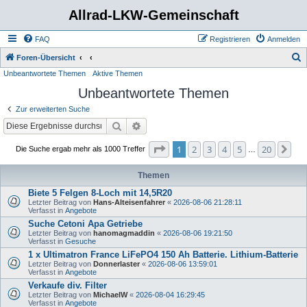
Allrad-LKW-Gemeinschaft
FAQ
Registrieren
Anmelden
S
Foren-Übersicht
Unbeantwortete Themen
Aktive Themen
u
Unbeantwortete Themen
c
h
Zur erweiterten Suche
e
Suche
Erweiterte Suche
Seite
1
von
20
1
2
3
4
5
20
Nä
Die Suche ergab mehr als 1000 Treffer
…
Themen
Biete 5 Felgen 8-Loch mit 14,5R20
Letzter Beitrag von
Hans-Alteisenfahrer
«
2026-08-06 21:28:11
Verfasst in
Angebote
Suche Cetoni Apa Getriebe
Letzter Beitrag von
hanomagmaddin
«
2026-08-06 19:21:50
Verfasst in
Gesuche
1 x Ultimatron France LiFePO4 150 Ah Batterie. Lithium-Batterie
Letzter Beitrag von
Donnerlaster
«
2026-08-06 13:59:01
Verfasst in
Angebote
Verkaufe div. Filter
Letzter Beitrag von
MichaelW
«
2026-08-04 16:29:45
Verfasst in
Angebote