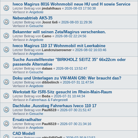
Iveco Magirus 8016 Wohnmobil neue HU und H sowie Service
Letzter Beitrag von
jmdahlhaus
«
2026-08-03 17:50:38
Verfasst in
Angebote
Nebenabtrieb AK5-35
Letzter Beitrag von
Joost 6x6
«
2026-08-03 11:29:36
Verfasst in
Gesuche
Bekannter will seinen Zeta/Magirus verschenken.
Letzter Beitrag von
Camo
«
2026-08-02 22:24:56
Verfasst in
Angebote
Iveco Magirus 110 17 Wohnmobil mit Leerkabine
Letzter Beitrag von
Landcruiserowner
«
2026-08-02 16:03:46
Verfasst in
Angebote
Suche Ausstellfenster "BIRKHOLZ SEITZ 35" 66x22cm oder
passende Alternative
Letzter Beitrag von
dalaas
«
2026-08-01 13:52:47
Verfasst in
Gesuche
Doku und Unterlagen zu VW-MAN G90: Wer braucht das?
Letzter Beitrag von
dibbelinch
«
2026-07-31 11:47:54
Verfasst in
Angebote
Werkstatt für ISRI-Sitz gesucht im Rhein-Main-Raum
Letzter Beitrag von
Beda
«
2026-07-31 10:44:34
Verfasst in
Fahrerhaus & Fahrgestell
Dachluke ,Ausstieg Fahrerhaus Iveco 110 17
Letzter Beitrag von
Paul6519
«
2026-07-30 21:51:47
Verfasst in
Gesuche
Ersatzradhalter
Letzter Beitrag von
Paul6519
«
2026-07-30 21:34:16
Verfasst in
Angebote
CAD Modell
Letzter Beitrag von
gHoStRiDeR
«
2026-07-30 9:12:52