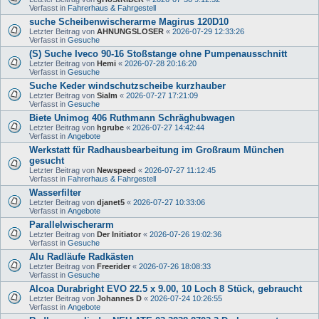
Verfasst in
Fahrerhaus & Fahrgestell
suche Scheibenwischerarme Magirus 120D10
Letzter Beitrag von
AHNUNGSLOSER
«
2026-07-29 12:33:26
Verfasst in
Gesuche
(S) Suche Iveco 90-16 Stoßstange ohne Pumpenausschnitt
Letzter Beitrag von
Hemi
«
2026-07-28 20:16:20
Verfasst in
Gesuche
Suche Keder windschutzscheibe kurzhauber
Letzter Beitrag von
Sialm
«
2026-07-27 17:21:09
Verfasst in
Gesuche
Biete Unimog 406 Ruthmann Schräghubwagen
Letzter Beitrag von
hgrube
«
2026-07-27 14:42:44
Verfasst in
Angebote
Werkstatt für Radhausbearbeitung im Großraum München
gesucht
Letzter Beitrag von
Newspeed
«
2026-07-27 11:12:45
Verfasst in
Fahrerhaus & Fahrgestell
Wasserfilter
Letzter Beitrag von
djanet5
«
2026-07-27 10:33:06
Verfasst in
Angebote
Parallelwischerarm
Letzter Beitrag von
Der Initiator
«
2026-07-26 19:02:36
Verfasst in
Gesuche
Alu Radläufe Radkästen
Letzter Beitrag von
Freerider
«
2026-07-26 18:08:33
Verfasst in
Gesuche
Alcoa Durabright EVO 22.5 x 9.00, 10 Loch 8 Stück, gebraucht
Letzter Beitrag von
Johannes D
«
2026-07-24 10:26:55
Verfasst in
Angebote