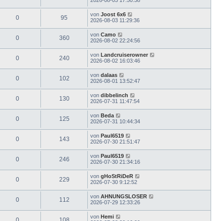
von
Joost 6x6
0
95
2026-08-03 11:29:36
von
Camo
0
360
2026-08-02 22:24:56
von
Landcruiserowner
0
240
2026-08-02 16:03:46
von
dalaas
0
102
2026-08-01 13:52:47
von
dibbelinch
0
130
2026-07-31 11:47:54
von
Beda
0
125
2026-07-31 10:44:34
von
Paul6519
0
143
2026-07-30 21:51:47
von
Paul6519
0
246
2026-07-30 21:34:16
von
gHoStRiDeR
0
229
2026-07-30 9:12:52
von
AHNUNGSLOSER
0
112
2026-07-29 12:33:26
von
Hemi
0
108