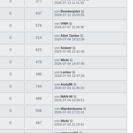
0
377
2026-07-13 11:41:20
von
Bomberpilot
0
437
2026-07-12 16:55:50
von
VHIH
0
578
2026-07-07 11:34:36
von
Alter Tanker
0
514
2026-07-06 18:52:09
von
Solarer
0
625
2026-07-05 21:41:46
von
Wicki
0
478
2026-07-04 14:47:45
von
Lenker
0
496
2026-07-04 12:47:26
von
Andy86
0
744
2026-07-04 11:45:20
von
MAN-NI
0
488
2026-07-04 10:56:51
von
Wanderduene
0
556
2026-07-03 17:21:41
von
Wicki
0
487
2026-07-03 11:19:41
von
crimson911