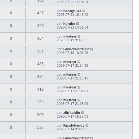
0
181
2026-07-22 11:04:13
von
Benny1974
0
437
2026-07-21 18:46:42
von
hgrube
0
325
2026-07-21 14:51:54
von
mksteyr
0
304
2026-07-19 9:33:35
von
Grauerwolf1802
0
281
2026-07-18 10:37:28
von
mksteyr
0
486
2026-07-17 21:14:35
von
mksteyr
0
384
2026-07-17 21:10:15
von
mksteyr
0
412
2026-07-17 21:07:03
von
mksteyr
0
363
2026-07-17 21:03:09
von
all(r)addin
0
506
2026-07-17 16:17:53
von
RandyHandy
0
537
2026-07-14 9:38:56
von
Grauerwolf1802