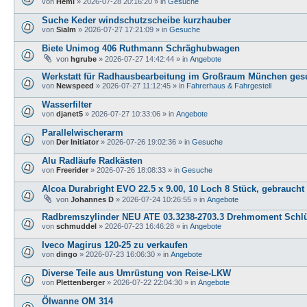
von
Hemi
»
2026-07-28 20:16:20
» in
Gesuche
Suche Keder windschutzscheibe kurzhauber
von
Sialm
»
2026-07-27 17:21:09
» in
Gesuche
Biete Unimog 406 Ruthmann Schräghubwagen
von
hgrube
»
2026-07-27 14:42:44
» in
Angebote
Werkstatt für Radhausbearbeitung im Großraum München ges
von
Newspeed
»
2026-07-27 11:12:45
» in
Fahrerhaus & Fahrgestell
Wasserfilter
von
djanet5
»
2026-07-27 10:33:06
» in
Angebote
Parallelwischerarm
von
Der Initiator
»
2026-07-26 19:02:36
» in
Gesuche
Alu Radläufe Radkästen
von
Freerider
»
2026-07-26 18:08:33
» in
Gesuche
Alcoa Durabright EVO 22.5 x 9.00, 10 Loch 8 Stück, gebraucht
von
Johannes D
»
2026-07-24 10:26:55
» in
Angebote
Radbremszylinder NEU ATE 03.3238-2703.3 Drehmoment Schlü
von
schmuddel
»
2026-07-23 16:46:28
» in
Angebote
Iveco Magirus 120-25 zu verkaufen
von
dingo
»
2026-07-23 16:06:30
» in
Angebote
Diverse Teile aus Umrüstung von Reise-LKW
von
Plettenberger
»
2026-07-22 22:04:30
» in
Angebote
Ölwanne OM 314