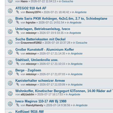
von
Hano
»
2026-07-22 11:04:13
» in
Gesuche
ATEGO2 918 4x4 AF
von
Benny1974
»
2026-07-21 18:46:42
» in
Angebote
Biete Saris PKW Anhänger, 4x2x1.6m, 2.7 to, Schiebeplane
von
hgrube
»
2026-07-21 14:51:54
» in
Angebote
Unterlagen, Betriebsanleitug, Iveco
von
mksteyr
»
2026-07-19 9:33:35
» in
Angebote
Suche Batteriekasten mit Deckel
von
Grauerwolf1802
»
2026-07-18 10:37:28
» in
Gesuche
Großer Kunststoff - Aluminium Koffer
von
mksteyr
»
2026-07-17 21:14:35
» in
Angebote
Stahlseil, Umlenkrolle usw.
von
mksteyr
»
2026-07-17 21:10:15
» in
Angebote
Berge - Zugösen
von
mksteyr
»
2026-07-17 21:07:03
» in
Angebote
Kanisterhalter schweizer Armee
von
mksteyr
»
2026-07-17 21:03:09
» in
Angebote
Wohnkoffer, Kinetischer Bergegurt 63Tonnen, 14.00 Räder auf T
von
all(r)addin
»
2026-07-17 16:17:53
» in
Angebote
Iveco Magirus 110-17 AW Bj 1988
von
RandyHandy
»
2026-07-14 9:38:56
» in
Angebote
Kotflügel 9016 AW