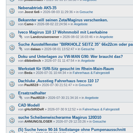
Nebenabtrieb AK5-35
von
Joost 6x6
»
2026-08-03 11:29:36
» in
Gesuche
Bekannter will seinen Zeta/Magirus verschenken.
von
Camo
»
2026-08-02 22:24:56
» in
Angebote
Iveco Magirus 110 17 Wohnmobil mit Leerkabine
von
Landcruiserowner
»
2026-08-02 16:03:46
» in
Angebote
Suche Ausstellfenster "BIRKHOLZ SEITZ 35" 66x22cm oder pas
von
dalaas
»
2026-08-01 13:52:47
» in
Gesuche
Doku und Unterlagen zu VW-MAN G90: Wer braucht das?
von
dibbelinch
»
2026-07-31 11:47:54
» in
Angebote
Werkstatt für ISRI-Sitz gesucht im Rhein-Main-Raum
von
Beda
»
2026-07-31 10:44:34
» in
Fahrerhaus & Fahrgestell
Dachluke ,Ausstieg Fahrerhaus Iveco 110 17
von
Paul6519
»
2026-07-30 21:51:47
» in
Gesuche
Ersatzradhalter
von
Paul6519
»
2026-07-30 21:34:16
» in
Angebote
CAD Modell
von
gHoStRiDeR
»
2026-07-30 9:12:52
» in
Fahrerhaus & Fahrgestell
suche Scheibenwischerarme Magirus 120D10
von
AHNUNGSLOSER
»
2026-07-29 12:33:26
» in
Gesuche
(S) Suche Iveco 90-16 Stoßstange ohne Pumpenausschnitt