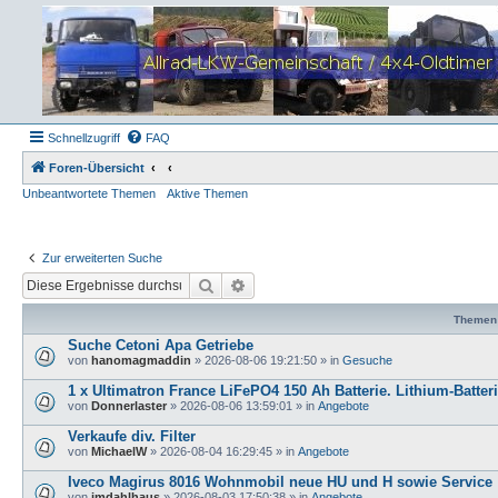
Schnellzugriff
FAQ
Foren-Übersicht
Unbeantwortete Themen
Aktive Themen
Zur erweiterten Suche
Suche
Erweiterte Suche
Themen
Suche Cetoni Apa Getriebe
von
hanomagmaddin
»
2026-08-06 19:21:50
» in
Gesuche
1 x Ultimatron France LiFePO4 150 Ah Batterie. Lithium-Batter
von
Donnerlaster
»
2026-08-06 13:59:01
» in
Angebote
Verkaufe div. Filter
von
MichaelW
»
2026-08-04 16:29:45
» in
Angebote
Iveco Magirus 8016 Wohnmobil neue HU und H sowie Service
von
jmdahlhaus
»
2026-08-03 17:50:38
» in
Angebote