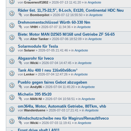
von
Grauerwolf1802
»
2026-07-13 11:41:20
» in
Angebote
Räder 6st. 11,75-22,5", 8-Loch, Et120, Continental HDC Neu
von
Bomberpilot
»
2026-07-12 16:55:50
» in
Angebote
Drehmomentschlüssel Würth 60-330 Nm
von
VHIH
»
2026-07-07 11:34:36
» in
Angebote
Biete: Motor MAN D2565 M/168 und Getriebe ZF S6-65
von
Alter Tanker
»
2026-07-06 18:52:09
» in
Angebote
Solarmodule für Tesla
von
Solarer
»
2026-07-05 21:41:46
» in
Angebote
Abgasrohr für Iveco
von
Wicki
»
2026-07-04 14:47:45
» in
Angebote
Tank Alu 400 l neu 116x60x68cm³
von
Lenker
»
2026-07-04 12:47:26
» in
Angebote
Pueblo gegen faires Gebot abzugeben
von
Andy86
»
2026-07-04 11:45:20
» in
Angebote
Michelin 395 85r20
von
MAN-NI
»
2026-07-04 10:56:51
» in
Angebote
om364la, Motor, Automatik Getriebe, 80Tkm, vhb
von
Wanderduene
»
2026-07-03 17:21:41
» in
Angebote
Windschutzscheibe neu für Magirus/Renault/Iveco
von
Wicki
»
2026-07-03 11:19:41
» in
Angebote
Front drive shaft LA911