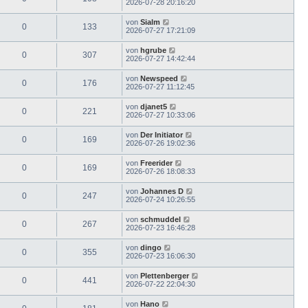
2026-07-28 20:16:20
von
Sialm
0
133
2026-07-27 17:21:09
von
hgrube
0
307
2026-07-27 14:42:44
von
Newspeed
0
176
2026-07-27 11:12:45
von
djanet5
0
221
2026-07-27 10:33:06
von
Der Initiator
0
169
2026-07-26 19:02:36
von
Freerider
0
169
2026-07-26 18:08:33
von
Johannes D
0
247
2026-07-24 10:26:55
von
schmuddel
0
267
2026-07-23 16:46:28
von
dingo
0
355
2026-07-23 16:06:30
von
Plettenberger
0
441
2026-07-22 22:04:30
von
Hano