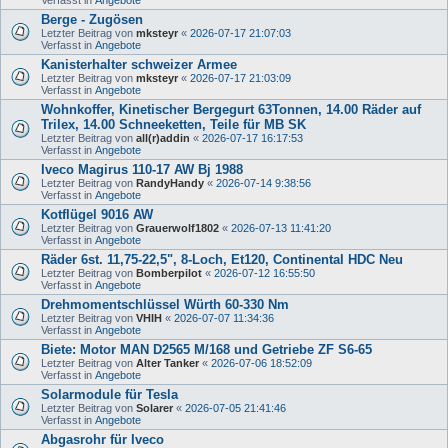
Berge - Zugösen
Letzter Beitrag von
mksteyr
«
2026-07-17 21:07:03
Verfasst in
Angebote
Kanisterhalter schweizer Armee
Letzter Beitrag von
mksteyr
«
2026-07-17 21:03:09
Verfasst in
Angebote
Wohnkoffer, Kinetischer Bergegurt 63Tonnen, 14.00 Räder auf
Trilex, 14.00 Schneeketten, Teile für MB SK
Letzter Beitrag von
all(r)addin
«
2026-07-17 16:17:53
Verfasst in
Angebote
Iveco Magirus 110-17 AW Bj 1988
Letzter Beitrag von
RandyHandy
«
2026-07-14 9:38:56
Verfasst in
Angebote
Kotflügel 9016 AW
Letzter Beitrag von
Grauerwolf1802
«
2026-07-13 11:41:20
Verfasst in
Angebote
Räder 6st. 11,75-22,5", 8-Loch, Et120, Continental HDC Neu
Letzter Beitrag von
Bomberpilot
«
2026-07-12 16:55:50
Verfasst in
Angebote
Drehmomentschlüssel Würth 60-330 Nm
Letzter Beitrag von
VHIH
«
2026-07-07 11:34:36
Verfasst in
Angebote
Biete: Motor MAN D2565 M/168 und Getriebe ZF S6-65
Letzter Beitrag von
Alter Tanker
«
2026-07-06 18:52:09
Verfasst in
Angebote
Solarmodule für Tesla
Letzter Beitrag von
Solarer
«
2026-07-05 21:41:46
Verfasst in
Angebote
Abgasrohr für Iveco