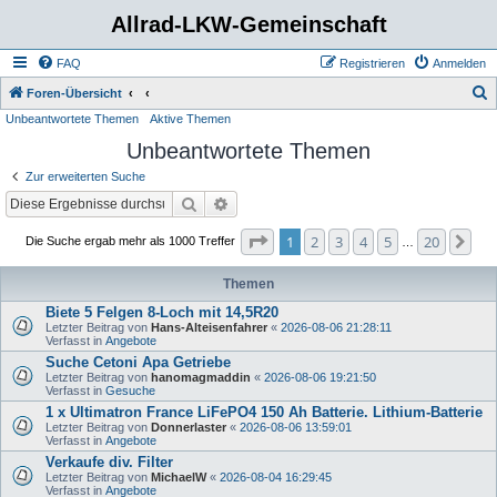
Allrad-LKW-Gemeinschaft
FAQ
Registrieren
Anmelden
S
Foren-Übersicht
Unbeantwortete Themen
Aktive Themen
u
Unbeantwortete Themen
c
h
Zur erweiterten Suche
e
Suche
Erweiterte Suche
Seite
1
von
20
1
2
3
4
5
20
Nä
Die Suche ergab mehr als 1000 Treffer
…
Themen
Biete 5 Felgen 8-Loch mit 14,5R20
Letzter Beitrag von
Hans-Alteisenfahrer
«
2026-08-06 21:28:11
Verfasst in
Angebote
Suche Cetoni Apa Getriebe
Letzter Beitrag von
hanomagmaddin
«
2026-08-06 19:21:50
Verfasst in
Gesuche
1 x Ultimatron France LiFePO4 150 Ah Batterie. Lithium-Batterie
Letzter Beitrag von
Donnerlaster
«
2026-08-06 13:59:01
Verfasst in
Angebote
Verkaufe div. Filter
Letzter Beitrag von
MichaelW
«
2026-08-04 16:29:45
Verfasst in
Angebote