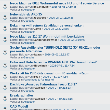
Iveco Magirus 8016 Wohnmobil neue HU und H sowie Service
Letzter Beitrag von
jmdahlhaus
«
2026-08-03 17:50:38
Verfasst in
Angebote
Nebenabtrieb AK5-35
Letzter Beitrag von
Joost 6x6
«
2026-08-03 11:29:36
Verfasst in
Gesuche
Bekannter will seinen Zeta/Magirus verschenken.
Letzter Beitrag von
Camo
«
2026-08-02 22:24:56
Verfasst in
Angebote
Iveco Magirus 110 17 Wohnmobil mit Leerkabine
Letzter Beitrag von
Landcruiserowner
«
2026-08-02 16:03:46
Verfasst in
Angebote
Suche Ausstellfenster "BIRKHOLZ SEITZ 35" 66x22cm oder
passende Alternative
Letzter Beitrag von
dalaas
«
2026-08-01 13:52:47
Verfasst in
Gesuche
Doku und Unterlagen zu VW-MAN G90: Wer braucht das?
Letzter Beitrag von
dibbelinch
«
2026-07-31 11:47:54
Verfasst in
Angebote
Werkstatt für ISRI-Sitz gesucht im Rhein-Main-Raum
Letzter Beitrag von
Beda
«
2026-07-31 10:44:34
Verfasst in
Fahrerhaus & Fahrgestell
Dachluke ,Ausstieg Fahrerhaus Iveco 110 17
Letzter Beitrag von
Paul6519
«
2026-07-30 21:51:47
Verfasst in
Gesuche
Ersatzradhalter
Letzter Beitrag von
Paul6519
«
2026-07-30 21:34:16
Verfasst in
Angebote
CAD Modell
Letzter Beitrag von
gHoStRiDeR
«
2026-07-30 9:12:52