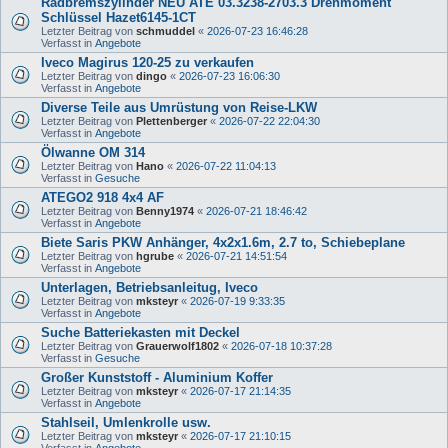
Radbremszylinder NEU ATE 03.3238-2703.3 Drehmoment
Schlüssel Hazet6145-1CT
Letzter Beitrag von
schmuddel
«
2026-07-23 16:46:28
Verfasst in
Angebote
Iveco Magirus 120-25 zu verkaufen
Letzter Beitrag von
dingo
«
2026-07-23 16:06:30
Verfasst in
Angebote
Diverse Teile aus Umrüstung von Reise-LKW
Letzter Beitrag von
Plettenberger
«
2026-07-22 22:04:30
Verfasst in
Angebote
Ölwanne OM 314
Letzter Beitrag von
Hano
«
2026-07-22 11:04:13
Verfasst in
Gesuche
ATEGO2 918 4x4 AF
Letzter Beitrag von
Benny1974
«
2026-07-21 18:46:42
Verfasst in
Angebote
Biete Saris PKW Anhänger, 4x2x1.6m, 2.7 to, Schiebeplane
Letzter Beitrag von
hgrube
«
2026-07-21 14:51:54
Verfasst in
Angebote
Unterlagen, Betriebsanleitug, Iveco
Letzter Beitrag von
mksteyr
«
2026-07-19 9:33:35
Verfasst in
Angebote
Suche Batteriekasten mit Deckel
Letzter Beitrag von
Grauerwolf1802
«
2026-07-18 10:37:28
Verfasst in
Gesuche
Großer Kunststoff - Aluminium Koffer
Letzter Beitrag von
mksteyr
«
2026-07-17 21:14:35
Verfasst in
Angebote
Stahlseil, Umlenkrolle usw.
Letzter Beitrag von
mksteyr
«
2026-07-17 21:10:15
Verfasst in
Angebote