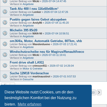
Letzter Beitrag von
Wicki
«
2026-07-04 14:47:45
Verfasst in
Angebote
Tank Alu 400 l neu 116x60x68cm³
Letzter Beitrag von
Lenker
«
2026-07-04 12:47:26
Verfasst in
Angebote
Pueblo gegen faires Gebot abzugeben
Letzter Beitrag von
Andy86
«
2026-07-04 11:45:20
Verfasst in
Angebote
Michelin 395 85r20
Letzter Beitrag von
MAN-NI
«
2026-07-04 10:56:51
Verfasst in
Angebote
om364la, Motor, Automatik Getriebe, 80Tkm, vhb
Letzter Beitrag von
Wanderduene
«
2026-07-03 17:21:41
Verfasst in
Angebote
Windschutzscheibe neu für Magirus/Renault/Iveco
Letzter Beitrag von
Wicki
«
2026-07-03 11:19:41
Verfasst in
Angebote
Front drive shaft LA911
Letzter Beitrag von
crimson911
«
2026-07-02 14:26:04
Verfasst in
Motor & Getriebe
Suche 12M18 Vorderachse
Letzter Beitrag von
martinaustirol
«
2026-07-01 9:57:53
Verfasst in
Gesuche
Seite
1
von
20
Diese Website nutzt Cookies, um dir den
1
2
3
4
5
20
Nä
Die Suche ergab mehr als 1000 Treffer
…
bestmöglichen Komfort bei der Nutzung zu
bieten.
Mehr erfahren