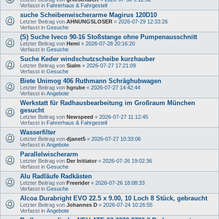
Verfasst in
Fahrerhaus & Fahrgestell
suche Scheibenwischerarme Magirus 120D10
Letzter Beitrag von
AHNUNGSLOSER
«
2026-07-29 12:33:26
Verfasst in
Gesuche
(S) Suche Iveco 90-16 Stoßstange ohne Pumpenausschnitt
Letzter Beitrag von
Hemi
«
2026-07-28 20:16:20
Verfasst in
Gesuche
Suche Keder windschutzscheibe kurzhauber
Letzter Beitrag von
Sialm
«
2026-07-27 17:21:09
Verfasst in
Gesuche
Biete Unimog 406 Ruthmann Schräghubwagen
Letzter Beitrag von
hgrube
«
2026-07-27 14:42:44
Verfasst in
Angebote
Werkstatt für Radhausbearbeitung im Großraum München
gesucht
Letzter Beitrag von
Newspeed
«
2026-07-27 11:12:45
Verfasst in
Fahrerhaus & Fahrgestell
Wasserfilter
Letzter Beitrag von
djanet5
«
2026-07-27 10:33:06
Verfasst in
Angebote
Parallelwischerarm
Letzter Beitrag von
Der Initiator
«
2026-07-26 19:02:36
Verfasst in
Gesuche
Alu Radläufe Radkästen
Letzter Beitrag von
Freerider
«
2026-07-26 18:08:33
Verfasst in
Gesuche
Alcoa Durabright EVO 22.5 x 9.00, 10 Loch 8 Stück, gebraucht
Letzter Beitrag von
Johannes D
«
2026-07-24 10:26:55
Verfasst in
Angebote