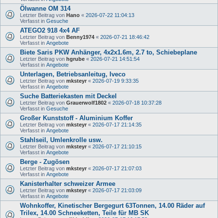
Ölwanne OM 314
Letzter Beitrag von
Hano
«
2026-07-22 11:04:13
Verfasst in
Gesuche
ATEGO2 918 4x4 AF
Letzter Beitrag von
Benny1974
«
2026-07-21 18:46:42
Verfasst in
Angebote
Biete Saris PKW Anhänger, 4x2x1.6m, 2.7 to, Schiebeplane
Letzter Beitrag von
hgrube
«
2026-07-21 14:51:54
Verfasst in
Angebote
Unterlagen, Betriebsanleitug, Iveco
Letzter Beitrag von
mksteyr
«
2026-07-19 9:33:35
Verfasst in
Angebote
Suche Batteriekasten mit Deckel
Letzter Beitrag von
Grauerwolf1802
«
2026-07-18 10:37:28
Verfasst in
Gesuche
Großer Kunststoff - Aluminium Koffer
Letzter Beitrag von
mksteyr
«
2026-07-17 21:14:35
Verfasst in
Angebote
Stahlseil, Umlenkrolle usw.
Letzter Beitrag von
mksteyr
«
2026-07-17 21:10:15
Verfasst in
Angebote
Berge - Zugösen
Letzter Beitrag von
mksteyr
«
2026-07-17 21:07:03
Verfasst in
Angebote
Kanisterhalter schweizer Armee
Letzter Beitrag von
mksteyr
«
2026-07-17 21:03:09
Verfasst in
Angebote
Wohnkoffer, Kinetischer Bergegurt 63Tonnen, 14.00 Räder auf
Trilex, 14.00 Schneeketten, Teile für MB SK