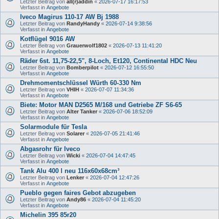
Letzter Beitrag von
all(r)addin
«
2026-07-17 16:17:53
Verfasst in
Angebote
Iveco Magirus 110-17 AW Bj 1988
Letzter Beitrag von
RandyHandy
«
2026-07-14 9:38:56
Verfasst in
Angebote
Kotflügel 9016 AW
Letzter Beitrag von
Grauerwolf1802
«
2026-07-13 11:41:20
Verfasst in
Angebote
Räder 6st. 11,75-22,5", 8-Loch, Et120, Continental HDC Neu
Letzter Beitrag von
Bomberpilot
«
2026-07-12 16:55:50
Verfasst in
Angebote
Drehmomentschlüssel Würth 60-330 Nm
Letzter Beitrag von
VHIH
«
2026-07-07 11:34:36
Verfasst in
Angebote
Biete: Motor MAN D2565 M/168 und Getriebe ZF S6-65
Letzter Beitrag von
Alter Tanker
«
2026-07-06 18:52:09
Verfasst in
Angebote
Solarmodule für Tesla
Letzter Beitrag von
Solarer
«
2026-07-05 21:41:46
Verfasst in
Angebote
Abgasrohr für Iveco
Letzter Beitrag von
Wicki
«
2026-07-04 14:47:45
Verfasst in
Angebote
Tank Alu 400 l neu 116x60x68cm³
Letzter Beitrag von
Lenker
«
2026-07-04 12:47:26
Verfasst in
Angebote
Pueblo gegen faires Gebot abzugeben
Letzter Beitrag von
Andy86
«
2026-07-04 11:45:20
Verfasst in
Angebote
Michelin 395 85r20