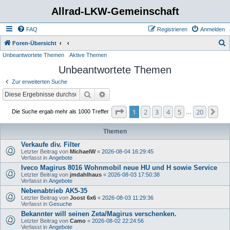
Allrad-LKW-Gemeinschaft
FAQ
Registrieren
Anmelden
S
Foren-Übersicht
Unbeantwortete Themen
Aktive Themen
u
Unbeantwortete Themen
c
h
Zur erweiterten Suche
e
Suche
Erweiterte Suche
Seite
1
von
20
1
2
3
4
5
20
Nä
Die Suche ergab mehr als 1000 Treffer
…
Themen
Verkaufe div. Filter
Letzter Beitrag von
MichaelW
«
2026-08-04 16:29:45
Verfasst in
Angebote
Iveco Magirus 8016 Wohnmobil neue HU und H sowie Service
Letzter Beitrag von
jmdahlhaus
«
2026-08-03 17:50:38
Verfasst in
Angebote
Nebenabtrieb AK5-35
Letzter Beitrag von
Joost 6x6
«
2026-08-03 11:29:36
Verfasst in
Gesuche
Bekannter will seinen Zeta/Magirus verschenken.
Letzter Beitrag von
Camo
«
2026-08-02 22:24:56
Verfasst in
Angebote