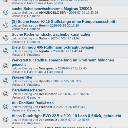
Verfasst in
Fahrerhaus & Fahrgestell
suche Scheibenwischerarme Magirus 120D10
Letzter Beitrag von
AHNUNGSLOSER
«
2026-07-29 12:33:26
Verfasst in
Gesuche
(S) Suche Iveco 90-16 Stoßstange ohne Pumpenausschnitt
Letzter Beitrag von
Hemi
«
2026-07-28 20:16:20
Verfasst in
Gesuche
Suche Keder windschutzscheibe kurzhauber
Letzter Beitrag von
Sialm
«
2026-07-27 17:21:09
Verfasst in
Gesuche
Biete Unimog 406 Ruthmann Schräghubwagen
Letzter Beitrag von
hgrube
«
2026-07-27 14:42:44
Verfasst in
Angebote
Werkstatt für Radhausbearbeitung im Großraum München
gesucht
Letzter Beitrag von
Newspeed
«
2026-07-27 11:12:45
Verfasst in
Fahrerhaus & Fahrgestell
Wasserfilter
Letzter Beitrag von
djanet5
«
2026-07-27 10:33:06
Verfasst in
Angebote
Parallelwischerarm
Letzter Beitrag von
Der Initiator
«
2026-07-26 19:02:36
Verfasst in
Gesuche
Alu Radläufe Radkästen
Letzter Beitrag von
Freerider
«
2026-07-26 18:08:33
Verfasst in
Gesuche
Alcoa Durabright EVO 22.5 x 9.00, 10 Loch 8 Stück, gebraucht
Letzter Beitrag von
Johannes D
«
2026-07-24 10:26:55
Verfasst in
Angebote