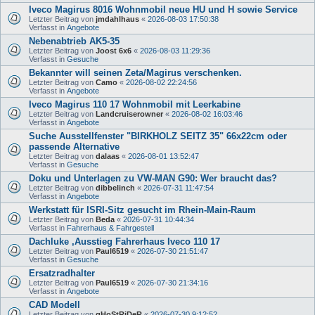
Iveco Magirus 8016 Wohnmobil neue HU und H sowie Service
Letzter Beitrag von
jmdahlhaus
«
2026-08-03 17:50:38
Verfasst in
Angebote
Nebenabtrieb AK5-35
Letzter Beitrag von
Joost 6x6
«
2026-08-03 11:29:36
Verfasst in
Gesuche
Bekannter will seinen Zeta/Magirus verschenken.
Letzter Beitrag von
Camo
«
2026-08-02 22:24:56
Verfasst in
Angebote
Iveco Magirus 110 17 Wohnmobil mit Leerkabine
Letzter Beitrag von
Landcruiserowner
«
2026-08-02 16:03:46
Verfasst in
Angebote
Suche Ausstellfenster "BIRKHOLZ SEITZ 35" 66x22cm oder
passende Alternative
Letzter Beitrag von
dalaas
«
2026-08-01 13:52:47
Verfasst in
Gesuche
Doku und Unterlagen zu VW-MAN G90: Wer braucht das?
Letzter Beitrag von
dibbelinch
«
2026-07-31 11:47:54
Verfasst in
Angebote
Werkstatt für ISRI-Sitz gesucht im Rhein-Main-Raum
Letzter Beitrag von
Beda
«
2026-07-31 10:44:34
Verfasst in
Fahrerhaus & Fahrgestell
Dachluke ,Ausstieg Fahrerhaus Iveco 110 17
Letzter Beitrag von
Paul6519
«
2026-07-30 21:51:47
Verfasst in
Gesuche
Ersatzradhalter
Letzter Beitrag von
Paul6519
«
2026-07-30 21:34:16
Verfasst in
Angebote
CAD Modell
Letzter Beitrag von
gHoStRiDeR
«
2026-07-30 9:12:52