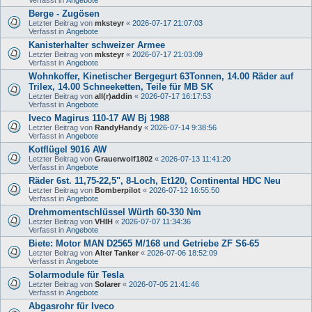
Berge - Zugösen
Letzter Beitrag von
mksteyr
«
2026-07-17 21:07:03
Verfasst in
Angebote
Kanisterhalter schweizer Armee
Letzter Beitrag von
mksteyr
«
2026-07-17 21:03:09
Verfasst in
Angebote
Wohnkoffer, Kinetischer Bergegurt 63Tonnen, 14.00 Räder auf
Trilex, 14.00 Schneeketten, Teile für MB SK
Letzter Beitrag von
all(r)addin
«
2026-07-17 16:17:53
Verfasst in
Angebote
Iveco Magirus 110-17 AW Bj 1988
Letzter Beitrag von
RandyHandy
«
2026-07-14 9:38:56
Verfasst in
Angebote
Kotflügel 9016 AW
Letzter Beitrag von
Grauerwolf1802
«
2026-07-13 11:41:20
Verfasst in
Angebote
Räder 6st. 11,75-22,5", 8-Loch, Et120, Continental HDC Neu
Letzter Beitrag von
Bomberpilot
«
2026-07-12 16:55:50
Verfasst in
Angebote
Drehmomentschlüssel Würth 60-330 Nm
Letzter Beitrag von
VHIH
«
2026-07-07 11:34:36
Verfasst in
Angebote
Biete: Motor MAN D2565 M/168 und Getriebe ZF S6-65
Letzter Beitrag von
Alter Tanker
«
2026-07-06 18:52:09
Verfasst in
Angebote
Solarmodule für Tesla
Letzter Beitrag von
Solarer
«
2026-07-05 21:41:46
Verfasst in
Angebote
Abgasrohr für Iveco