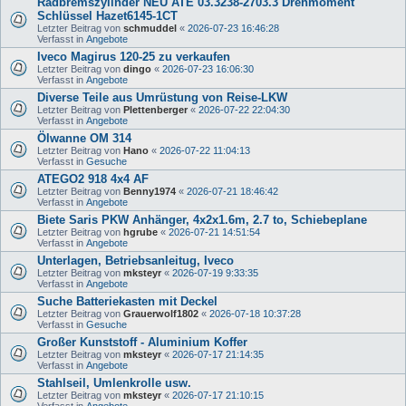
Radbremszylinder NEU ATE 03.3238-2703.3 Drehmoment
Schlüssel Hazet6145-1CT
Letzter Beitrag von
schmuddel
«
2026-07-23 16:46:28
Verfasst in
Angebote
Iveco Magirus 120-25 zu verkaufen
Letzter Beitrag von
dingo
«
2026-07-23 16:06:30
Verfasst in
Angebote
Diverse Teile aus Umrüstung von Reise-LKW
Letzter Beitrag von
Plettenberger
«
2026-07-22 22:04:30
Verfasst in
Angebote
Ölwanne OM 314
Letzter Beitrag von
Hano
«
2026-07-22 11:04:13
Verfasst in
Gesuche
ATEGO2 918 4x4 AF
Letzter Beitrag von
Benny1974
«
2026-07-21 18:46:42
Verfasst in
Angebote
Biete Saris PKW Anhänger, 4x2x1.6m, 2.7 to, Schiebeplane
Letzter Beitrag von
hgrube
«
2026-07-21 14:51:54
Verfasst in
Angebote
Unterlagen, Betriebsanleitug, Iveco
Letzter Beitrag von
mksteyr
«
2026-07-19 9:33:35
Verfasst in
Angebote
Suche Batteriekasten mit Deckel
Letzter Beitrag von
Grauerwolf1802
«
2026-07-18 10:37:28
Verfasst in
Gesuche
Großer Kunststoff - Aluminium Koffer
Letzter Beitrag von
mksteyr
«
2026-07-17 21:14:35
Verfasst in
Angebote
Stahlseil, Umlenkrolle usw.
Letzter Beitrag von
mksteyr
«
2026-07-17 21:10:15
Verfasst in
Angebote