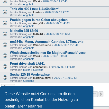
Letzter Beitrag von
Wicki
«
2026-07-04 14:47:45
Verfasst in
Angebote
Tank Alu 400 l neu 116x60x68cm³
Letzter Beitrag von
Lenker
«
2026-07-04 12:47:26
Verfasst in
Angebote
Pueblo gegen faires Gebot abzugeben
Letzter Beitrag von
Andy86
«
2026-07-04 11:45:20
Verfasst in
Angebote
Michelin 395 85r20
Letzter Beitrag von
MAN-NI
«
2026-07-04 10:56:51
Verfasst in
Angebote
om364la, Motor, Automatik Getriebe, 80Tkm, vhb
Letzter Beitrag von
Wanderduene
«
2026-07-03 17:21:41
Verfasst in
Angebote
Windschutzscheibe neu für Magirus/Renault/Iveco
Letzter Beitrag von
Wicki
«
2026-07-03 11:19:41
Verfasst in
Angebote
Front drive shaft LA911
Letzter Beitrag von
crimson911
«
2026-07-02 14:26:04
Verfasst in
Motor & Getriebe
Suche 12M18 Vorderachse
Letzter Beitrag von
martinaustirol
«
2026-07-01 9:57:53
Verfasst in
Gesuche
Seite
1
von
20
Diese Website nutzt Cookies, um dir den
1
2
3
4
5
20
Nä
Die Suche ergab mehr als 1000 Treffer
…
bestmöglichen Komfort bei der Nutzung zu
bieten.
Mehr erfahren