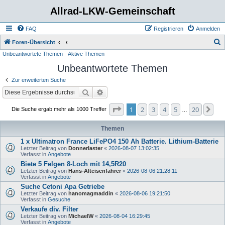
Allrad-LKW-Gemeinschaft
FAQ
Registrieren
Anmelden
S
Foren-Übersicht
Unbeantwortete Themen
Aktive Themen
u
Unbeantwortete Themen
c
h
Zur erweiterten Suche
e
Suche
Erweiterte Suche
Seite
1
von
20
1
2
3
4
5
20
Nä
Die Suche ergab mehr als 1000 Treffer
…
Themen
1 x Ultimatron France LiFePO4 150 Ah Batterie. Lithium-Batterie
Letzter Beitrag von
Donnerlaster
«
2026-08-07 13:02:35
Verfasst in
Angebote
Biete 5 Felgen 8-Loch mit 14,5R20
Letzter Beitrag von
Hans-Alteisenfahrer
«
2026-08-06 21:28:11
Verfasst in
Angebote
Suche Cetoni Apa Getriebe
Letzter Beitrag von
hanomagmaddin
«
2026-08-06 19:21:50
Verfasst in
Gesuche
Verkaufe div. Filter
Letzter Beitrag von
MichaelW
«
2026-08-04 16:29:45
Verfasst in
Angebote