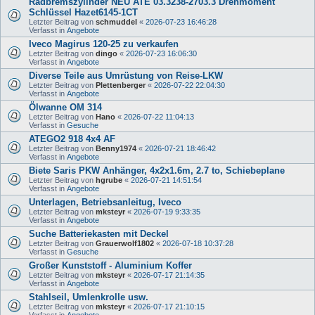
Radbremszylinder NEU ATE 03.3238-2703.3 Drehmoment
Schlüssel Hazet6145-1CT
Letzter Beitrag von
schmuddel
«
2026-07-23 16:46:28
Verfasst in
Angebote
Iveco Magirus 120-25 zu verkaufen
Letzter Beitrag von
dingo
«
2026-07-23 16:06:30
Verfasst in
Angebote
Diverse Teile aus Umrüstung von Reise-LKW
Letzter Beitrag von
Plettenberger
«
2026-07-22 22:04:30
Verfasst in
Angebote
Ölwanne OM 314
Letzter Beitrag von
Hano
«
2026-07-22 11:04:13
Verfasst in
Gesuche
ATEGO2 918 4x4 AF
Letzter Beitrag von
Benny1974
«
2026-07-21 18:46:42
Verfasst in
Angebote
Biete Saris PKW Anhänger, 4x2x1.6m, 2.7 to, Schiebeplane
Letzter Beitrag von
hgrube
«
2026-07-21 14:51:54
Verfasst in
Angebote
Unterlagen, Betriebsanleitug, Iveco
Letzter Beitrag von
mksteyr
«
2026-07-19 9:33:35
Verfasst in
Angebote
Suche Batteriekasten mit Deckel
Letzter Beitrag von
Grauerwolf1802
«
2026-07-18 10:37:28
Verfasst in
Gesuche
Großer Kunststoff - Aluminium Koffer
Letzter Beitrag von
mksteyr
«
2026-07-17 21:14:35
Verfasst in
Angebote
Stahlseil, Umlenkrolle usw.
Letzter Beitrag von
mksteyr
«
2026-07-17 21:10:15
Verfasst in
Angebote