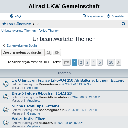
Allrad-LKW-Gemeinschaft
FAQ
Registrieren
Anmelden
S
Foren-Übersicht
Unbeantwortete Themen
Aktive Themen
u
Unbeantwortete Themen
c
h
Zur erweiterten Suche
e
Suche
Erweiterte Suche
Seite
1
von
20
1
2
3
4
5
20
Nä
Die Suche ergab mehr als 1000 Treffer
…
Themen
1 x Ultimatron France LiFePO4 150 Ah Batterie. Lithium-Batterie
Letzter Beitrag von
Donnerlaster
«
2026-08-07 13:02:35
Verfasst in
Angebote
Biete 5 Felgen 8-Loch mit 14,5R20
Letzter Beitrag von
Hans-Alteisenfahrer
«
2026-08-06 21:28:11
Verfasst in
Angebote
Suche Cetoni Apa Getriebe
Letzter Beitrag von
hanomagmaddin
«
2026-08-06 19:21:50
Verfasst in
Gesuche
Verkaufe div. Filter
Letzter Beitrag von
MichaelW
«
2026-08-04 16:29:45
Verfasst in
Angebote