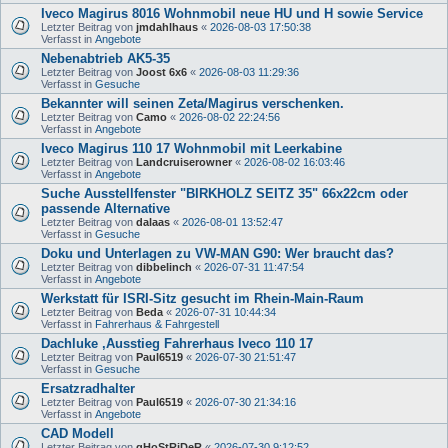
Iveco Magirus 8016 Wohnmobil neue HU und H sowie Service
Letzter Beitrag von
jmdahlhaus
«
2026-08-03 17:50:38
Verfasst in
Angebote
Nebenabtrieb AK5-35
Letzter Beitrag von
Joost 6x6
«
2026-08-03 11:29:36
Verfasst in
Gesuche
Bekannter will seinen Zeta/Magirus verschenken.
Letzter Beitrag von
Camo
«
2026-08-02 22:24:56
Verfasst in
Angebote
Iveco Magirus 110 17 Wohnmobil mit Leerkabine
Letzter Beitrag von
Landcruiserowner
«
2026-08-02 16:03:46
Verfasst in
Angebote
Suche Ausstellfenster "BIRKHOLZ SEITZ 35" 66x22cm oder
passende Alternative
Letzter Beitrag von
dalaas
«
2026-08-01 13:52:47
Verfasst in
Gesuche
Doku und Unterlagen zu VW-MAN G90: Wer braucht das?
Letzter Beitrag von
dibbelinch
«
2026-07-31 11:47:54
Verfasst in
Angebote
Werkstatt für ISRI-Sitz gesucht im Rhein-Main-Raum
Letzter Beitrag von
Beda
«
2026-07-31 10:44:34
Verfasst in
Fahrerhaus & Fahrgestell
Dachluke ,Ausstieg Fahrerhaus Iveco 110 17
Letzter Beitrag von
Paul6519
«
2026-07-30 21:51:47
Verfasst in
Gesuche
Ersatzradhalter
Letzter Beitrag von
Paul6519
«
2026-07-30 21:34:16
Verfasst in
Angebote
CAD Modell
Letzter Beitrag von
gHoStRiDeR
«
2026-07-30 9:12:52