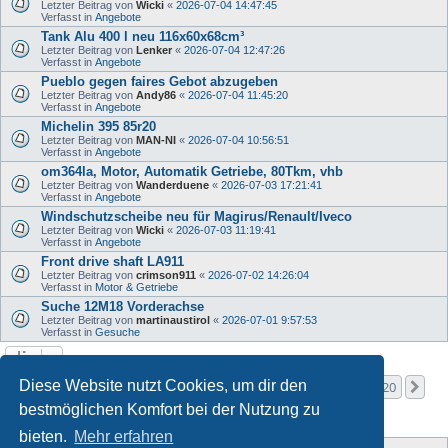
Letzter Beitrag von
Wicki
«
2026-07-04 14:47:45
Verfasst in
Angebote
Tank Alu 400 l neu 116x60x68cm³
Letzter Beitrag von
Lenker
«
2026-07-04 12:47:26
Verfasst in
Angebote
Pueblo gegen faires Gebot abzugeben
Letzter Beitrag von
Andy86
«
2026-07-04 11:45:20
Verfasst in
Angebote
Michelin 395 85r20
Letzter Beitrag von
MAN-NI
«
2026-07-04 10:56:51
Verfasst in
Angebote
om364la, Motor, Automatik Getriebe, 80Tkm, vhb
Letzter Beitrag von
Wanderduene
«
2026-07-03 17:21:41
Verfasst in
Angebote
Windschutzscheibe neu für Magirus/Renault/Iveco
Letzter Beitrag von
Wicki
«
2026-07-03 11:19:41
Verfasst in
Angebote
Front drive shaft LA911
Letzter Beitrag von
crimson911
«
2026-07-02 14:26:04
Verfasst in
Motor & Getriebe
Suche 12M18 Vorderachse
Letzter Beitrag von
martinaustirol
«
2026-07-01 9:57:53
Verfasst in
Gesuche
Seite
1
von
20
Diese Website nutzt Cookies, um dir den
1
2
3
4
5
20
Nä
Die Suche ergab mehr als 1000 Treffer
…
bestmöglichen Komfort bei der Nutzung zu
bieten.
Mehr erfahren