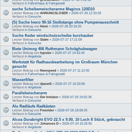
Verfasst in
Fahrerhaus & Fahrgestell
suche Scheibenwischerarme Magirus 120D10
Letzter Beitrag von
AHNUNGSLOSER
«
2026-07-29 12:33:26
Verfasst in
Gesuche
(S) Suche Iveco 90-16 Stoßstange ohne Pumpenausschnitt
Letzter Beitrag von
Hemi
«
2026-07-28 20:16:20
Verfasst in
Gesuche
Suche Keder windschutzscheibe kurzhauber
Letzter Beitrag von
Sialm
«
2026-07-27 17:21:09
Verfasst in
Gesuche
Biete Unimog 406 Ruthmann Schräghubwagen
Letzter Beitrag von
hgrube
«
2026-07-27 14:42:44
Verfasst in
Angebote
Werkstatt für Radhausbearbeitung im Großraum München
gesucht
Letzter Beitrag von
Newspeed
«
2026-07-27 11:12:45
Verfasst in
Fahrerhaus & Fahrgestell
Wasserfilter
Letzter Beitrag von
djanet5
«
2026-07-27 10:33:06
Verfasst in
Angebote
Parallelwischerarm
Letzter Beitrag von
Der Initiator
«
2026-07-26 19:02:36
Verfasst in
Gesuche
Alu Radläufe Radkästen
Letzter Beitrag von
Freerider
«
2026-07-26 18:08:33
Verfasst in
Gesuche
Alcoa Durabright EVO 22.5 x 9.00, 10 Loch 8 Stück, gebraucht
Letzter Beitrag von
Johannes D
«
2026-07-24 10:26:55
Verfasst in
Angebote