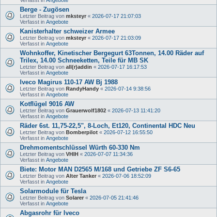
Berge - Zugösen
Letzter Beitrag von
mksteyr
«
2026-07-17 21:07:03
Verfasst in
Angebote
Kanisterhalter schweizer Armee
Letzter Beitrag von
mksteyr
«
2026-07-17 21:03:09
Verfasst in
Angebote
Wohnkoffer, Kinetischer Bergegurt 63Tonnen, 14.00 Räder auf
Trilex, 14.00 Schneeketten, Teile für MB SK
Letzter Beitrag von
all(r)addin
«
2026-07-17 16:17:53
Verfasst in
Angebote
Iveco Magirus 110-17 AW Bj 1988
Letzter Beitrag von
RandyHandy
«
2026-07-14 9:38:56
Verfasst in
Angebote
Kotflügel 9016 AW
Letzter Beitrag von
Grauerwolf1802
«
2026-07-13 11:41:20
Verfasst in
Angebote
Räder 6st. 11,75-22,5", 8-Loch, Et120, Continental HDC Neu
Letzter Beitrag von
Bomberpilot
«
2026-07-12 16:55:50
Verfasst in
Angebote
Drehmomentschlüssel Würth 60-330 Nm
Letzter Beitrag von
VHIH
«
2026-07-07 11:34:36
Verfasst in
Angebote
Biete: Motor MAN D2565 M/168 und Getriebe ZF S6-65
Letzter Beitrag von
Alter Tanker
«
2026-07-06 18:52:09
Verfasst in
Angebote
Solarmodule für Tesla
Letzter Beitrag von
Solarer
«
2026-07-05 21:41:46
Verfasst in
Angebote
Abgasrohr für Iveco