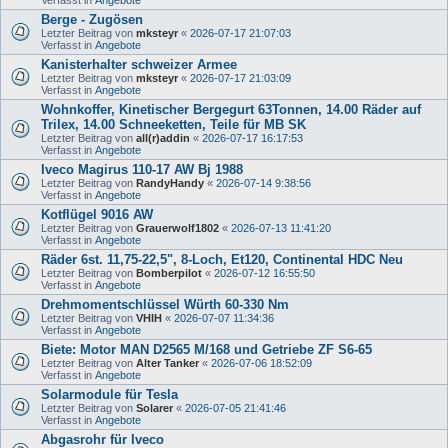
Berge - Zugösen
Letzter Beitrag von
mksteyr
«
2026-07-17 21:07:03
Verfasst in
Angebote
Kanisterhalter schweizer Armee
Letzter Beitrag von
mksteyr
«
2026-07-17 21:03:09
Verfasst in
Angebote
Wohnkoffer, Kinetischer Bergegurt 63Tonnen, 14.00 Räder auf
Trilex, 14.00 Schneeketten, Teile für MB SK
Letzter Beitrag von
all(r)addin
«
2026-07-17 16:17:53
Verfasst in
Angebote
Iveco Magirus 110-17 AW Bj 1988
Letzter Beitrag von
RandyHandy
«
2026-07-14 9:38:56
Verfasst in
Angebote
Kotflügel 9016 AW
Letzter Beitrag von
Grauerwolf1802
«
2026-07-13 11:41:20
Verfasst in
Angebote
Räder 6st. 11,75-22,5", 8-Loch, Et120, Continental HDC Neu
Letzter Beitrag von
Bomberpilot
«
2026-07-12 16:55:50
Verfasst in
Angebote
Drehmomentschlüssel Würth 60-330 Nm
Letzter Beitrag von
VHIH
«
2026-07-07 11:34:36
Verfasst in
Angebote
Biete: Motor MAN D2565 M/168 und Getriebe ZF S6-65
Letzter Beitrag von
Alter Tanker
«
2026-07-06 18:52:09
Verfasst in
Angebote
Solarmodule für Tesla
Letzter Beitrag von
Solarer
«
2026-07-05 21:41:46
Verfasst in
Angebote
Abgasrohr für Iveco