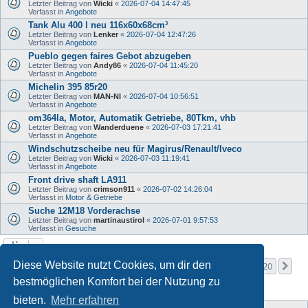
Letzter Beitrag von
Wicki
«
2026-07-04 14:47:45
Verfasst in
Angebote
Tank Alu 400 l neu 116x60x68cm³
Letzter Beitrag von
Lenker
«
2026-07-04 12:47:26
Verfasst in
Angebote
Pueblo gegen faires Gebot abzugeben
Letzter Beitrag von
Andy86
«
2026-07-04 11:45:20
Verfasst in
Angebote
Michelin 395 85r20
Letzter Beitrag von
MAN-NI
«
2026-07-04 10:56:51
Verfasst in
Angebote
om364la, Motor, Automatik Getriebe, 80Tkm, vhb
Letzter Beitrag von
Wanderduene
«
2026-07-03 17:21:41
Verfasst in
Angebote
Windschutzscheibe neu für Magirus/Renault/Iveco
Letzter Beitrag von
Wicki
«
2026-07-03 11:19:41
Verfasst in
Angebote
Front drive shaft LA911
Letzter Beitrag von
crimson911
«
2026-07-02 14:26:04
Verfasst in
Motor & Getriebe
Suche 12M18 Vorderachse
Letzter Beitrag von
martinaustirol
«
2026-07-01 9:57:53
Verfasst in
Gesuche
Seite
1
von
20
Diese Website nutzt Cookies, um dir den
1
2
3
4
5
20
Nä
Die Suche ergab mehr als 1000 Treffer
…
bestmöglichen Komfort bei der Nutzung zu
bieten.
Mehr erfahren