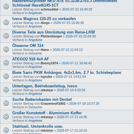
Radbremszylinder NEU ATE 03.3238-2703.3 Drehmoment
Schlüssel Hazet6145-1CT
Letzter Beitrag von
schmuddel
«
2026-07-23 16:46:28
Verfasst in
Angebote
Iveco Magirus 120-25 zu verkaufen
Letzter Beitrag von
dingo
«
2026-07-23 16:06:30
Verfasst in
Angebote
Diverse Teile aus Umrüstung von Reise-LKW
Letzter Beitrag von
Plettenberger
«
2026-07-22 22:04:30
Verfasst in
Angebote
Ölwanne OM 314
Letzter Beitrag von
Hano
«
2026-07-22 11:04:13
Verfasst in
Gesuche
ATEGO2 918 4x4 AF
Letzter Beitrag von
Benny1974
«
2026-07-21 18:46:42
Verfasst in
Angebote
Biete Saris PKW Anhänger, 4x2x1.6m, 2.7 to, Schiebeplane
Letzter Beitrag von
hgrube
«
2026-07-21 14:51:54
Verfasst in
Angebote
Unterlagen, Betriebsanleitug, Iveco
Letzter Beitrag von
mksteyr
«
2026-07-19 9:33:35
Verfasst in
Angebote
Suche Batteriekasten mit Deckel
Letzter Beitrag von
Grauerwolf1802
«
2026-07-18 10:37:28
Verfasst in
Gesuche
Großer Kunststoff - Aluminium Koffer
Letzter Beitrag von
mksteyr
«
2026-07-17 21:14:35
Verfasst in
Angebote
Stahlseil, Umlenkrolle usw.
Letzter Beitrag von
mksteyr
«
2026-07-17 21:10:15
Verfasst in
Angebote