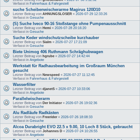
Verfasst in
Fahrerhaus & Fahrgestell
suche Scheibenwischerarme Magirus 120D10
Letzter Beitrag von
AHNUNGSLOSER
«
2026-07-29 12:33:26
Verfasst in
Gesuche
(S) Suche Iveco 90-16 Stoßstange ohne Pumpenausschnitt
Letzter Beitrag von
Hemi
«
2026-07-28 20:16:20
Verfasst in
Gesuche
Suche Keder windschutzscheibe kurzhauber
Letzter Beitrag von
Sialm
«
2026-07-27 17:21:09
Verfasst in
Gesuche
Biete Unimog 406 Ruthmann Schräghubwagen
Letzter Beitrag von
hgrube
«
2026-07-27 14:42:44
Verfasst in
Angebote
Werkstatt für Radhausbearbeitung im Großraum München
gesucht
Letzter Beitrag von
Newspeed
«
2026-07-27 11:12:45
Verfasst in
Fahrerhaus & Fahrgestell
Wasserfilter
Letzter Beitrag von
djanet5
«
2026-07-27 10:33:06
Verfasst in
Angebote
Parallelwischerarm
Letzter Beitrag von
Der Initiator
«
2026-07-26 19:02:36
Verfasst in
Gesuche
Alu Radläufe Radkästen
Letzter Beitrag von
Freerider
«
2026-07-26 18:08:33
Verfasst in
Gesuche
Alcoa Durabright EVO 22.5 x 9.00, 10 Loch 8 Stück, gebraucht
Letzter Beitrag von
Johannes D
«
2026-07-24 10:26:55
Verfasst in
Angebote