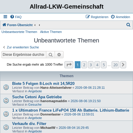
Allrad-LKW-Gemeinschaft
FAQ
Registrieren
Anmelden
S
Foren-Übersicht
Unbeantwortete Themen
Aktive Themen
u
Unbeantwortete Themen
c
h
Zur erweiterten Suche
e
Suche
Erweiterte Suche
Seite
1
von
20
1
2
3
4
5
20
Nä
Die Suche ergab mehr als 1000 Treffer
…
Themen
Biete 5 Felgen 8-Loch mit 14,5R20
Letzter Beitrag von
Hans-Alteisenfahrer
«
2026-08-06 21:28:11
Verfasst in
Angebote
Suche Cetoni Apa Getriebe
Letzter Beitrag von
hanomagmaddin
«
2026-08-06 19:21:50
Verfasst in
Gesuche
1 x Ultimatron France LiFePO4 150 Ah Batterie. Lithium-Batterie
Letzter Beitrag von
Donnerlaster
«
2026-08-06 13:59:01
Verfasst in
Angebote
Verkaufe div. Filter
Letzter Beitrag von
MichaelW
«
2026-08-04 16:29:45
Verfasst in
Angebote