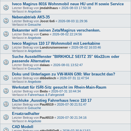
Iveco Magirus 8016 Wohnmobil neue HU und H sowie Service
Letzter Beitrag von
jmdahlhaus
«
2026-08-03 17:50:38
Verfasst in
Angebote
Nebenabtrieb AK5-35
Letzter Beitrag von
Joost 6x6
«
2026-08-03 11:29:36
Verfasst in
Gesuche
Bekannter will seinen Zeta/Magirus verschenken.
Letzter Beitrag von
Camo
«
2026-08-02 22:24:56
Verfasst in
Angebote
Iveco Magirus 110 17 Wohnmobil mit Leerkabine
Letzter Beitrag von
Landcruiserowner
«
2026-08-02 16:03:46
Verfasst in
Angebote
Suche Ausstellfenster "BIRKHOLZ SEITZ 35" 66x22cm oder
passende Alternative
Letzter Beitrag von
dalaas
«
2026-08-01 13:52:47
Verfasst in
Gesuche
Doku und Unterlagen zu VW-MAN G90: Wer braucht das?
Letzter Beitrag von
dibbelinch
«
2026-07-31 11:47:54
Verfasst in
Angebote
Werkstatt für ISRI-Sitz gesucht im Rhein-Main-Raum
Letzter Beitrag von
Beda
«
2026-07-31 10:44:34
Verfasst in
Fahrerhaus & Fahrgestell
Dachluke ,Ausstieg Fahrerhaus Iveco 110 17
Letzter Beitrag von
Paul6519
«
2026-07-30 21:51:47
Verfasst in
Gesuche
Ersatzradhalter
Letzter Beitrag von
Paul6519
«
2026-07-30 21:34:16
Verfasst in
Angebote
CAD Modell
Letzter Beitrag von
gHoStRiDeR
«
2026-07-30 9:12:52