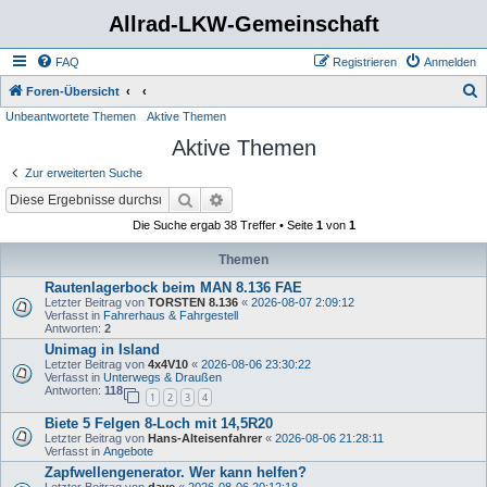
Allrad-LKW-Gemeinschaft
FAQ
Registrieren
Anmelden
S
Foren-Übersicht
Unbeantwortete Themen
Aktive Themen
u
Aktive Themen
c
h
Zur erweiterten Suche
e
Suche
Erweiterte Suche
Die Suche ergab 38 Treffer • Seite
1
von
1
Themen
Rautenlagerbock beim MAN 8.136 FAE
Letzter Beitrag von
TORSTEN 8.136
«
2026-08-07 2:09:12
Verfasst in
Fahrerhaus & Fahrgestell
Antworten:
2
Unimag in Island
Letzter Beitrag von
4x4V10
«
2026-08-06 23:30:22
Verfasst in
Unterwegs & Draußen
Antworten:
118
1
2
3
4
Biete 5 Felgen 8-Loch mit 14,5R20
Letzter Beitrag von
Hans-Alteisenfahrer
«
2026-08-06 21:28:11
Verfasst in
Angebote
Zapfwellengenerator. Wer kann helfen?