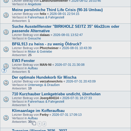
Letzter Beitrag von
Landcruiserowner
«
2026-08-02 16:03:46
Verfasst in
Angebote
Meine persönliche Third Life Crisis (90-16 Umbau)
Letzter Beitrag von
felix
«
2026-08-01 22:54:15
Verfasst in
Fahrerhaus & Fahrgestell
Antworten:
1
Suche Ausstellfenster "BIRKHOLZ SEITZ 35" 66x22cm oder
passende Alternative
Letzter Beitrag von
dalaas
«
2026-08-01 13:52:47
Verfasst in
Gesuche
BF6L913 zu heiss - zu wenig Öldruck?
Letzter Beitrag von
Pforzheimer
«
2026-08-01 10:43:39
Verfasst in
Motor & Getriebe
Antworten:
25
EW3 Fenster
Letzter Beitrag von
MAN-NI
«
2026-07-31 21:30:08
Verfasst in
Aufbau
Antworten:
5
Der optimale Hundekorb für Mischa
Letzter Beitrag von
verzahnerchris
«
2026-07-31 20:43:09
Verfasst in
Unterwegs & Draußen
Antworten:
19
710 Kurzhauber Lenkgetriebe undicht, überholen
Letzter Beitrag von
Joerg404114
«
2026-07-31 18:27:33
Verfasst in
Fahrerhaus & Fahrgestell
Antworten:
5
Klimaanlage im Kofferaufbau
Letzter Beitrag von
Ferby
«
2026-07-31 17:09:13
Verfasst in
Aufbau
Antworten:
30
1
2
Tunesien /Algerien 2026 - 2027