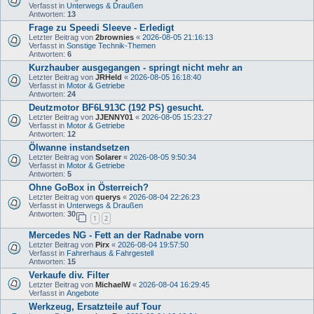
Verfasst in
Unterwegs & Draußen
Antworten:
13
Frage zu Speedi Sleeve - Erledigt
Letzter Beitrag von
2brownies
«
2026-08-05 21:16:13
Verfasst in
Sonstige Technik-Themen
Antworten:
6
Kurzhauber ausgegangen - springt nicht mehr an
Letzter Beitrag von
JRHeld
«
2026-08-05 16:18:40
Verfasst in
Motor & Getriebe
Antworten:
24
Deutzmotor BF6L913C (192 PS) gesucht.
Letzter Beitrag von
JJENNY01
«
2026-08-05 15:23:27
Verfasst in
Motor & Getriebe
Antworten:
12
Ölwanne instandsetzen
Letzter Beitrag von
Solarer
«
2026-08-05 9:50:34
Verfasst in
Motor & Getriebe
Antworten:
5
Ohne GoBox in Österreich?
Letzter Beitrag von
querys
«
2026-08-04 22:26:23
Verfasst in
Unterwegs & Draußen
Antworten:
30
1
2
Mercedes NG - Fett an der Radnabe vorn
Letzter Beitrag von
Pirx
«
2026-08-04 19:57:50
Verfasst in
Fahrerhaus & Fahrgestell
Antworten:
15
Verkaufe div. Filter
Letzter Beitrag von
MichaelW
«
2026-08-04 16:29:45
Verfasst in
Angebote
Werkzeug, Ersatzteile auf Tour