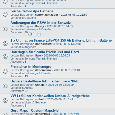
Letzter Beitrag von
dave
«
2026-08-06 20:12:18
Verfasst in
Sonstige Technik-Themen
Antworten:
4
Suche Cetoni Apa Getriebe
Letzter Beitrag von
hanomagmaddin
«
2026-08-06 19:21:50
Verfasst in
Gesuche
Änderungen der PSVA in der Schweiz
Letzter Beitrag von
Borsty
«
2026-08-06 18:54:35
Verfasst in
Unterwegs & Draußen
Antworten:
49
1
2
1 x Ultimatron France LiFePO4 150 Ah Batterie. Lithium-Batterie
Letzter Beitrag von
Donnerlaster
«
2026-08-06 13:59:01
Verfasst in
Angebote
Unterlagen für Scania P92HK 4x4 und Dsc9
Letzter Beitrag von
Uwe
«
2026-08-06 13:36:03
Verfasst in
Sonstige Technik-Themen
Antworten:
6
Freistehen in Montenegro
Letzter Beitrag von
Wesermann
«
2026-08-06 12:33:40
Verfasst in
Unterwegs & Draußen
Antworten:
13
Damals bestellbare RAL Farben Iveco 90-16
Letzter Beitrag von
Annajo
«
2026-08-06 12:26:29
Verfasst in
Aufbau
Antworten:
27
VW Lt Sülzer Kardanwellen Umbau Allradgetriebe
Letzter Beitrag von
unihell
«
2026-08-06 12:16:47
Verfasst in
Motor & Getriebe
Antworten:
5
Guru Maps - Custom Mapstyle
Letzter Beitrag von
Benny1974
«
2026-08-06 10:27:49