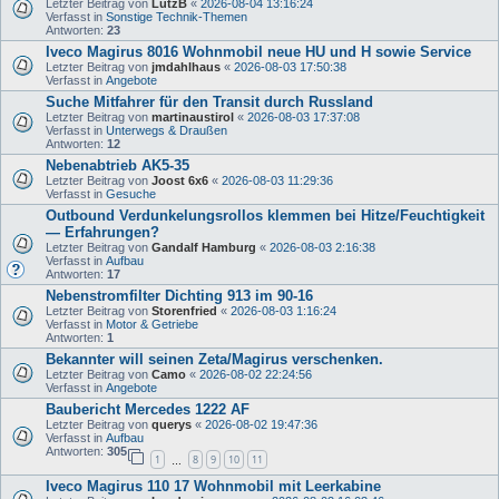
Letzter Beitrag von
LutzB
«
2026-08-04 13:16:24
Verfasst in
Sonstige Technik-Themen
Antworten:
23
Iveco Magirus 8016 Wohnmobil neue HU und H sowie Service
Letzter Beitrag von
jmdahlhaus
«
2026-08-03 17:50:38
Verfasst in
Angebote
Suche Mitfahrer für den Transit durch Russland
Letzter Beitrag von
martinaustirol
«
2026-08-03 17:37:08
Verfasst in
Unterwegs & Draußen
Antworten:
12
Nebenabtrieb AK5-35
Letzter Beitrag von
Joost 6x6
«
2026-08-03 11:29:36
Verfasst in
Gesuche
Outbound Verdunkelungsrollos klemmen bei Hitze/Feuchtigkeit
— Erfahrungen?
Letzter Beitrag von
Gandalf Hamburg
«
2026-08-03 2:16:38
Verfasst in
Aufbau
Antworten:
17
Nebenstromfilter Dichting 913 im 90-16
Letzter Beitrag von
Storenfried
«
2026-08-03 1:16:24
Verfasst in
Motor & Getriebe
Antworten:
1
Bekannter will seinen Zeta/Magirus verschenken.
Letzter Beitrag von
Camo
«
2026-08-02 22:24:56
Verfasst in
Angebote
Baubericht Mercedes 1222 AF
Letzter Beitrag von
querys
«
2026-08-02 19:47:36
Verfasst in
Aufbau
Antworten:
305
1
8
9
10
11
…
Iveco Magirus 110 17 Wohnmobil mit Leerkabine