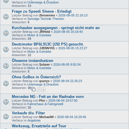
Verfasst in
Unterwegs & Draußen
Antworten:
13
Frage zu Speedi Sleeve - Erledigt
Letzter Beitrag von
2brownies
«
2026-08-05 21:16:13
Verfasst in
Sonstige Technik-Themen
Antworten:
6
Kurzhauber ausgegangen - springt nicht mehr an
Letzter Beitrag von
JRHeld
«
2026-08-05 16:18:40
Verfasst in
Motor & Getriebe
Antworten:
24
Deutzmotor BF6L913C (192 PS) gesucht.
Letzter Beitrag von
JJENNY01
«
2026-08-05 15:23:27
Verfasst in
Motor & Getriebe
Antworten:
12
Ölwanne instandsetzen
Letzter Beitrag von
Solarer
«
2026-08-05 9:50:34
Verfasst in
Motor & Getriebe
Antworten:
5
Ohne GoBox in Österreich?
Letzter Beitrag von
querys
«
2026-08-04 22:26:23
Verfasst in
Unterwegs & Draußen
Antworten:
30
1
2
Mercedes NG - Fett an der Radnabe vorn
Letzter Beitrag von
Pirx
«
2026-08-04 19:57:50
Verfasst in
Fahrerhaus & Fahrgestell
Antworten:
15
Verkaufe div. Filter
Letzter Beitrag von
MichaelW
«
2026-08-04 16:29:45
Verfasst in
Angebote
Werkzeug, Ersatzteile auf Tour