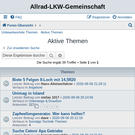
Allrad-LKW-Gemeinschaft
FAQ
Registrieren
Anmelden
S
Foren-Übersicht
Unbeantwortete Themen
Aktive Themen
u
Aktive Themen
c
h
Zur erweiterten Suche
e
Suche
Erweiterte Suche
Die Suche ergab 39 Treffer • Seite
1
von
1
Themen
Biete 5 Felgen 8-Loch mit 14,5R20
Letzter Beitrag von
Hans-Alteisenfahrer
«
2026-08-06 21:28:11
Verfasst in
Angebote
Unimag in Island
Letzter Beitrag von
stefan 1017
«
2026-08-06 20:14:56
Verfasst in
Unterwegs & Draußen
Antworten:
117
1
2
3
4
Zapfwellengenerator. Wer kann helfen?
Letzter Beitrag von
dave
«
2026-08-06 20:12:18
Verfasst in
Sonstige Technik-Themen
Antworten:
4
Suche Cetoni Apa Getriebe