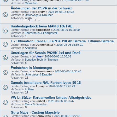
Letzter Beitrag von
hanomagmaddin
«
2026-08-06 19:21:50
Verfasst in
Gesuche
Änderungen der PSVA in der Schweiz
Letzter Beitrag von
Borsty
«
2026-08-06 18:54:35
Verfasst in
Unterwegs & Draußen
Antworten:
49
1
2
Rautenlagerbock beim MAN 8.136 FAE
Letzter Beitrag von
dibbelinch
«
2026-08-06 16:28:00
Verfasst in
Fahrerhaus & Fahrgestell
Antworten:
1
1 x Ultimatron France LiFePO4 150 Ah Batterie. Lithium-Batterie
Letzter Beitrag von
Donnerlaster
«
2026-08-06 13:59:01
Verfasst in
Angebote
Unterlagen für Scania P92HK 4x4 und Dsc9
Letzter Beitrag von
Uwe
«
2026-08-06 13:36:03
Verfasst in
Sonstige Technik-Themen
Antworten:
6
Freistehen in Montenegro
Letzter Beitrag von
Wesermann
«
2026-08-06 12:33:40
Verfasst in
Unterwegs & Draußen
Antworten:
13
Damals bestellbare RAL Farben Iveco 90-16
Letzter Beitrag von
Annajo
«
2026-08-06 12:26:29
Verfasst in
Aufbau
Antworten:
27
VW Lt Sülzer Kardanwellen Umbau Allradgetriebe
Letzter Beitrag von
unihell
«
2026-08-06 12:16:47
Verfasst in
Motor & Getriebe
Antworten:
5
Guru Maps - Custom Mapstyle
Letzter Beitrag von
Benny1974
«
2026-08-06 10:27:49