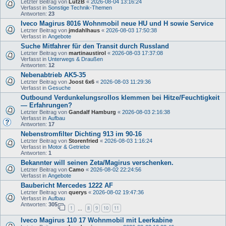
Letzter Beitrag von
LutzB
«
2026-08-04 13:16:24
Verfasst in
Sonstige Technik-Themen
Antworten:
23
Iveco Magirus 8016 Wohnmobil neue HU und H sowie Service
Letzter Beitrag von
jmdahlhaus
«
2026-08-03 17:50:38
Verfasst in
Angebote
Suche Mitfahrer für den Transit durch Russland
Letzter Beitrag von
martinaustirol
«
2026-08-03 17:37:08
Verfasst in
Unterwegs & Draußen
Antworten:
12
Nebenabtrieb AK5-35
Letzter Beitrag von
Joost 6x6
«
2026-08-03 11:29:36
Verfasst in
Gesuche
Outbound Verdunkelungsrollos klemmen bei Hitze/Feuchtigkeit
— Erfahrungen?
Letzter Beitrag von
Gandalf Hamburg
«
2026-08-03 2:16:38
Verfasst in
Aufbau
Antworten:
17
Nebenstromfilter Dichting 913 im 90-16
Letzter Beitrag von
Storenfried
«
2026-08-03 1:16:24
Verfasst in
Motor & Getriebe
Antworten:
1
Bekannter will seinen Zeta/Magirus verschenken.
Letzter Beitrag von
Camo
«
2026-08-02 22:24:56
Verfasst in
Angebote
Baubericht Mercedes 1222 AF
Letzter Beitrag von
querys
«
2026-08-02 19:47:36
Verfasst in
Aufbau
Antworten:
305
1
8
9
10
11
…
Iveco Magirus 110 17 Wohnmobil mit Leerkabine