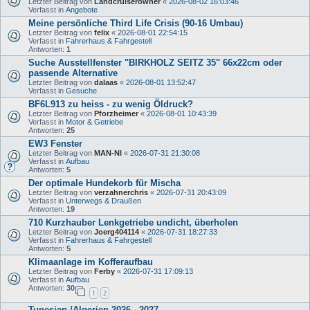
Letzter Beitrag von
Landcruiserowner
«
2026-08-02 16:03:46
Verfasst in
Angebote
Meine persönliche Third Life Crisis (90-16 Umbau)
Letzter Beitrag von
felix
«
2026-08-01 22:54:15
Verfasst in
Fahrerhaus & Fahrgestell
Antworten:
1
Suche Ausstellfenster "BIRKHOLZ SEITZ 35" 66x22cm oder
passende Alternative
Letzter Beitrag von
dalaas
«
2026-08-01 13:52:47
Verfasst in
Gesuche
BF6L913 zu heiss - zu wenig Öldruck?
Letzter Beitrag von
Pforzheimer
«
2026-08-01 10:43:39
Verfasst in
Motor & Getriebe
Antworten:
25
EW3 Fenster
Letzter Beitrag von
MAN-NI
«
2026-07-31 21:30:08
Verfasst in
Aufbau
Antworten:
5
Der optimale Hundekorb für Mischa
Letzter Beitrag von
verzahnerchris
«
2026-07-31 20:43:09
Verfasst in
Unterwegs & Draußen
Antworten:
19
710 Kurzhauber Lenkgetriebe undicht, überholen
Letzter Beitrag von
Joerg404114
«
2026-07-31 18:27:33
Verfasst in
Fahrerhaus & Fahrgestell
Antworten:
5
Klimaanlage im Kofferaufbau
Letzter Beitrag von
Ferby
«
2026-07-31 17:09:13
Verfasst in
Aufbau
Antworten:
30
1
2
Tunesien /Algerien 2026 - 2027