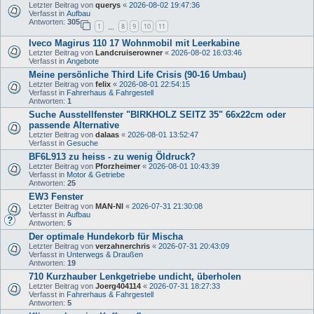
Letzter Beitrag von
querys
«
2026-08-02 19:47:36
Verfasst in
Aufbau
Antworten:
305
1
8
9
10
11
…
Iveco Magirus 110 17 Wohnmobil mit Leerkabine
Letzter Beitrag von
Landcruiserowner
«
2026-08-02 16:03:46
Verfasst in
Angebote
Meine persönliche Third Life Crisis (90-16 Umbau)
Letzter Beitrag von
felix
«
2026-08-01 22:54:15
Verfasst in
Fahrerhaus & Fahrgestell
Antworten:
1
Suche Ausstellfenster "BIRKHOLZ SEITZ 35" 66x22cm oder
passende Alternative
Letzter Beitrag von
dalaas
«
2026-08-01 13:52:47
Verfasst in
Gesuche
BF6L913 zu heiss - zu wenig Öldruck?
Letzter Beitrag von
Pforzheimer
«
2026-08-01 10:43:39
Verfasst in
Motor & Getriebe
Antworten:
25
EW3 Fenster
Letzter Beitrag von
MAN-NI
«
2026-07-31 21:30:08
Verfasst in
Aufbau
Antworten:
5
Der optimale Hundekorb für Mischa
Letzter Beitrag von
verzahnerchris
«
2026-07-31 20:43:09
Verfasst in
Unterwegs & Draußen
Antworten:
19
710 Kurzhauber Lenkgetriebe undicht, überholen
Letzter Beitrag von
Joerg404114
«
2026-07-31 18:27:33
Verfasst in
Fahrerhaus & Fahrgestell
Antworten:
5