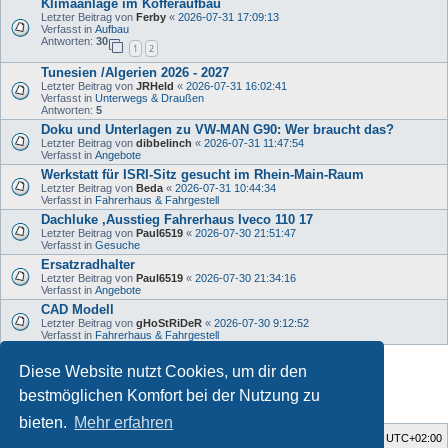
Klimaanlage im Kofferaufbau
Letzter Beitrag von
Ferby
«
2026-07-31 17:09:13
Verfasst in
Aufbau
Antworten:
30
1
2
Tunesien /Algerien 2026 - 2027
Letzter Beitrag von
JRHeld
«
2026-07-31 16:02:41
Verfasst in
Unterwegs & Draußen
Antworten:
5
Doku und Unterlagen zu VW-MAN G90: Wer braucht das?
Letzter Beitrag von
dibbelinch
«
2026-07-31 11:47:54
Verfasst in
Angebote
Werkstatt für ISRI-Sitz gesucht im Rhein-Main-Raum
Letzter Beitrag von
Beda
«
2026-07-31 10:44:34
Verfasst in
Fahrerhaus & Fahrgestell
Dachluke ,Ausstieg Fahrerhaus Iveco 110 17
Letzter Beitrag von
Paul6519
«
2026-07-30 21:51:47
Verfasst in
Gesuche
Ersatzradhalter
Letzter Beitrag von
Paul6519
«
2026-07-30 21:34:16
Verfasst in
Angebote
CAD Modell
Letzter Beitrag von
gHoStRiDeR
«
2026-07-30 9:12:52
Verfasst in
Fahrerhaus & Fahrgestell
Diese Website nutzt Cookies, um dir den
Die Suche ergab 34 Treffer • Seite
1
von
1
bestmöglichen Komfort bei der Nutzung zu
bieten.
Mehr erfahren
Foren-Übersicht
Alle Zeiten sind
UTC+02:00