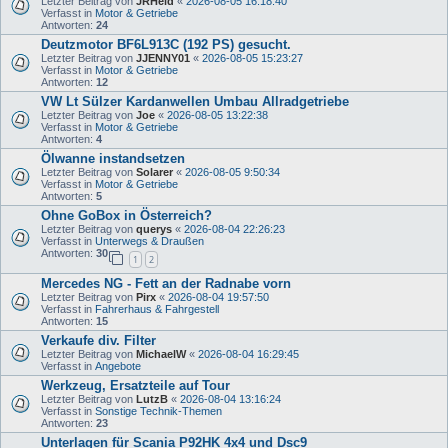
Letzter Beitrag von
JRHeld
«
2026-08-05 16:18:40
Verfasst in
Motor & Getriebe
Antworten:
24
Deutzmotor BF6L913C (192 PS) gesucht.
Letzter Beitrag von
JJENNY01
«
2026-08-05 15:23:27
Verfasst in
Motor & Getriebe
Antworten:
12
VW Lt Sülzer Kardanwellen Umbau Allradgetriebe
Letzter Beitrag von
Joe
«
2026-08-05 13:22:38
Verfasst in
Motor & Getriebe
Antworten:
4
Ölwanne instandsetzen
Letzter Beitrag von
Solarer
«
2026-08-05 9:50:34
Verfasst in
Motor & Getriebe
Antworten:
5
Ohne GoBox in Österreich?
Letzter Beitrag von
querys
«
2026-08-04 22:26:23
Verfasst in
Unterwegs & Draußen
Antworten:
30
1
2
Mercedes NG - Fett an der Radnabe vorn
Letzter Beitrag von
Pirx
«
2026-08-04 19:57:50
Verfasst in
Fahrerhaus & Fahrgestell
Antworten:
15
Verkaufe div. Filter
Letzter Beitrag von
MichaelW
«
2026-08-04 16:29:45
Verfasst in
Angebote
Werkzeug, Ersatzteile auf Tour
Letzter Beitrag von
LutzB
«
2026-08-04 13:16:24
Verfasst in
Sonstige Technik-Themen
Antworten:
23
Unterlagen für Scania P92HK 4x4 und Dsc9