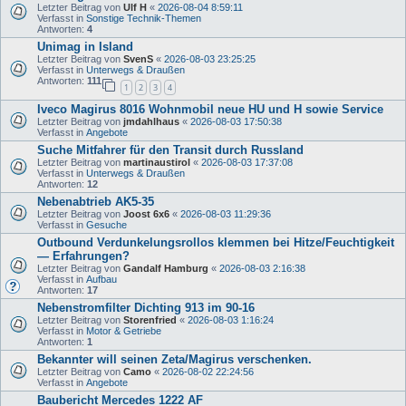
Letzter Beitrag von
Ulf H
«
2026-08-04 8:59:11
Verfasst in
Sonstige Technik-Themen
Antworten:
4
Unimag in Island
Letzter Beitrag von
SvenS
«
2026-08-03 23:25:25
Verfasst in
Unterwegs & Draußen
Antworten:
111
1
2
3
4
Iveco Magirus 8016 Wohnmobil neue HU und H sowie Service
Letzter Beitrag von
jmdahlhaus
«
2026-08-03 17:50:38
Verfasst in
Angebote
Suche Mitfahrer für den Transit durch Russland
Letzter Beitrag von
martinaustirol
«
2026-08-03 17:37:08
Verfasst in
Unterwegs & Draußen
Antworten:
12
Nebenabtrieb AK5-35
Letzter Beitrag von
Joost 6x6
«
2026-08-03 11:29:36
Verfasst in
Gesuche
Outbound Verdunkelungsrollos klemmen bei Hitze/Feuchtigkeit
— Erfahrungen?
Letzter Beitrag von
Gandalf Hamburg
«
2026-08-03 2:16:38
Verfasst in
Aufbau
Antworten:
17
Nebenstromfilter Dichting 913 im 90-16
Letzter Beitrag von
Storenfried
«
2026-08-03 1:16:24
Verfasst in
Motor & Getriebe
Antworten:
1
Bekannter will seinen Zeta/Magirus verschenken.
Letzter Beitrag von
Camo
«
2026-08-02 22:24:56
Verfasst in
Angebote
Baubericht Mercedes 1222 AF