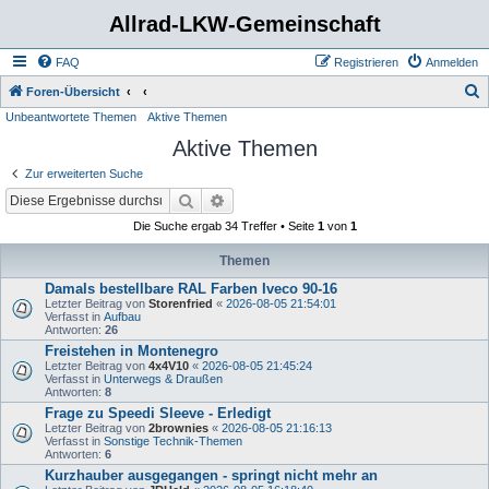
Allrad-LKW-Gemeinschaft
FAQ
Registrieren
Anmelden
S
Foren-Übersicht
Unbeantwortete Themen
Aktive Themen
u
Aktive Themen
c
h
Zur erweiterten Suche
e
Suche
Erweiterte Suche
Die Suche ergab 34 Treffer • Seite
1
von
1
Themen
Damals bestellbare RAL Farben Iveco 90-16
Letzter Beitrag von
Storenfried
«
2026-08-05 21:54:01
Verfasst in
Aufbau
Antworten:
26
Freistehen in Montenegro
Letzter Beitrag von
4x4V10
«
2026-08-05 21:45:24
Verfasst in
Unterwegs & Draußen
Antworten:
8
Frage zu Speedi Sleeve - Erledigt
Letzter Beitrag von
2brownies
«
2026-08-05 21:16:13
Verfasst in
Sonstige Technik-Themen
Antworten:
6
Kurzhauber ausgegangen - springt nicht mehr an